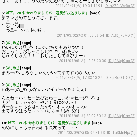
はて…あすこ、うめたやええのかしゃんどーしよかしゃんｗｗ
2011/03/01(火) 19:34:44.91
ID: n27GkVw8o (2)
6:
以下、VIPにかわりましてパー速民がお送りします
[sage]
新スレおめでとうございます。
△ △
(=‘ω‘=)つiiiii
つ旦~ ﾂｸｼｦ ﾄｯﾃｷﾀﾖ。
2011/03/02(水) 01:58:58.54
ID: ABBjj7JAO (1)
7:
(め_め,,)
[sage]
わいにゃ♪(癶_癶,,)にゃごちゃもありやと！
おしっこしおしっこし♪(癶_癶,,)わあい♪
ちゅくしゃん！！！おしたしちて食びよー♪
2011/03/08(火) 13:36:33.30
ID: j8/JcjOqo (2)
8:
(め_め,,)
[sage]
まみーの♪しろうしゃんかや♪てすてす♪(め_め,,)♪
2011/03/08(火) 17:33:13.24
ID: /grBoOTDO (1)
9:
(め_め,,)
[sage]
わあー(め_め,,)♪なんかアイデーかちょええ♪
んとねーいまねーぱぴとねーこいかやねー(癶_癶,,)
ナガトモしゃんのしやい！見ゆのん～♪
遅ーかいっちきはったかや！わいわ♪わいわ♪
出てきやはった～～～♪ちちゃ！(め_め´)
2011/03/08(火) 23:02:50.13
ID: j8/JcjOqo (2)
10:
以下、VIPにかわりましてパー速民がお送りします
[sage]
めめにちっちゃ言われる長友って・・・
2011/03/09(水) 05:04:31.33
ID: Ta3MnFIjo (1)