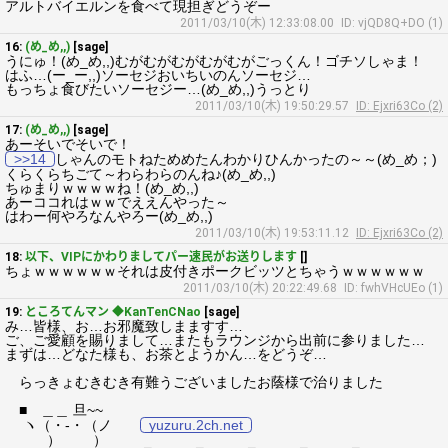
アルトバイエルンを食べて現担ぎどうぞー
2011/03/10(木) 12:33:08.00
ID: vjQD8Q+DO (1)
16:
(め_め,,)
[sage]
うにゅ！(め_め,,)むがむがむがむがむがごっくん！ゴチソしゃま！
はふ…(ー_ー,,)ソーセジおいちいのんソーセジ…
もっちょ食びたいソーセジー…(め_め,,)うっとり
2011/03/10(木) 19:50:29.57
ID: Ejxri63Co (2)
17:
(め_め,,)
[sage]
あーそいでそいで！
>>14
しゃんのモトねためめたんわかりひんかったの～～(め_め；)
くらくらちごて～わらわらのんね♪(め_め,,)
ちゅまりｗｗｗｗね！(め_め,,)
あーココれはｗｗでええんやった～
はわー何やろなんやろー(め_め,,)
2011/03/10(木) 19:53:11.12
ID: Ejxri63Co (2)
18:
以下、VIPにかわりましてパー速民がお送りします
[]
ちょｗｗｗｗｗｗそれは皮付きポークビッツとちゃうｗｗｗｗｗｗ
2011/03/10(木) 20:22:49.68
ID: fwhVHcUEo (1)
19:
ところてんマン ◆KanTenCNao
[sage]
み…皆様、お…お邪魔致しまますす…
ご、ご愛顧を賜りまして…またもラウンジから出前に参りました…
まずは…どなた様も、お茶とようかん…をどうぞ…
らっきょむきむき有難うございましたお蔭様で治りました
■ ＿＿ 旦~~
ヽ（・‐・（ノ
yuzuru.2ch.net
） ）