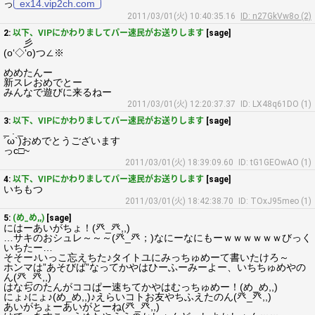
っ
ex14.vip2ch.com
2011/03/01(火) 10:40:35.16
ID: n27GkVw8o (2)
2:
以下、VIPにかわりましてパー速民がお送りします
[sage]
彡
(o‘◇‘o)つ∠※
めめたんー
新スレおめでとー
みんなで遊びに来るねー
2011/03/01(火) 12:20:37.37
ID: LX48q61DO (1)
3:
以下、VIPにかわりましてパー速民がお送りします
[sage]
_ . _
´ω`)おめでとうございます
っc□~
2011/03/01(火) 18:39:09.60
ID: tG1GEOwAO (1)
4:
以下、VIPにかわりましてパー速民がお送りします
[sage]
いちもつ
2011/03/01(火) 18:42:38.70
ID: TOxJ95meo (1)
5:
(め_め,,)
[sage]
にはーあいがちょ！(癶_癶,,)
…サキのおシュレ～～～(癶_癶；)なにーなにもーｗｗｗｗｗｗびっく
いちたー…
そそー♪いっこ忘えちた♪タイトユにみっちゅめーて書いたけろ～
ホンマは”あそびば”なってかやはひーふーみーよー、いちちゅめやの
ん(癶_癶,,)
はなぢのたんがココぱー速ちてかやはむっちゅめー！(め_め,,)
にょ♪にょ♪(め_め,,)♪えらいコトお友やちふえたのん(癶_癶,,)
あいがちょーあいがとーね(癶_癶,,)