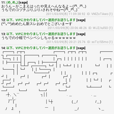
11:
(め_め,,)
[sage]
おうん～かこまえはったや見えへんなるよ～(癶_癶,,)
うちでのコヅチぷりぷり♪されそやねー(癶_癶,,)
2011/03/09(水) 11:09:38.92
ID: VNlZxTAwo (1)
12:
以下、VIPにかわりましてパー速民がお送りします
[sage]
(*^｡^*)めめたん新スレおめでとございまーす
2011/03/09(水) 20:06:48.26
ID: WJZ/iulSO (1)
13:
以下、VIPにかわりましてパー速民がお送りします
[sage]
うちでの小槌でペシペシしちゃるｗｗｗｗｗｗ
2011/03/09(水) 20:21:25.76
ID: xxTz/S5mo (1)
14:
以下、VIPにかわりましてパー速民がお送りします
[sage]
┏━━┓┏┳┓ ┏━━┓┏┳┓┏┳┓ ┏━━━
┓┏━━━┓┏━━━┓┏━━━┓
┗━┓┃┃┃┃ ┃┏┓┃┃┃┃┃┃┃ ┃┏━┓
┃┣━━━┫┃┏━┓┃┣━━━┫
┃┃┗┻┛┏━━━┓┗┛┃┃┗┻┛┃┃┃ ┗┛ ┃┃
┗━━┓┃┗┛ ┃┃┗━━┓┃
┃┃ ┗━━━┛ ┃┃ ┃┃┃┏┓ ┏
┛┃ ┏┛┃ ┏┛┃ ┏┛┃
┏━┛┃ ┃┃ ┃┃┗┛┃ ┏
┛┏┛ ┏┛┏┛ ┏┛┏┛ ┏┛┏┛
┗━━┛ ┗┛ ┗┻━━┛ ┗
━┛ ┗━┛ ┗━┛ ┗━┛
-┼、＼`` ┐││ . ＿ . ＿
__i_.
/ | │└┼ (＿/ /＿)
|
./ J. ￣ │ ＿/ ヽ＿
!__