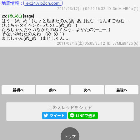
地震情報：
ex14.vip2ch.com
2011/03/12(土) 04:20:16.32
ID: 3mMI+lR0o (1)
25:
(め_め,,)
[sage]
はう…(め_め｀)ちょと起きたのん(あ_あ,,)ねむ…もんすごねむ…
ひよちゃタイヘンかったの…(め_め｀)
たろしゃんおケガなかたのね？ふう…よかたの(ー_ー,,)
そないゆれたのんね…(め_め｀)
まじしゃん(め_め｀)まじしゃん…
2011/03/12(土) 05:05:35.12
ID: J7MLu843o (6)
最初へ
前へ
次へ
最後へ
このスレッドをシェア
ツイート
LINEで送る
トップ