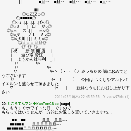
| | ■旦~~ ■旦~~ ■旦~~ ■旦~~ ■旦~~
iiiii
◎⊂ZZZ⊃◎
◎■■■■■◎
◎○ミ.|.|.|.|.|.|.|彡○◎
◎○ミ | 口 彡○◎
◎○三 ス .| | 三○◎
◎○彡 | ノ L ミ○◎
◎○彡川.|.|.|.ミミ○◎
◎旦旦旦旦旦◎
＿＿_◎' ◎' ◎＿＿__
| 祝 新 装 開 店 |
| 遊び場 賛江 |
| ようかん社与利 _.|
￣/7￣￣￣￣ ｷﾍ￣
/7 ｷﾍ ＿＿
/7 ｷﾍヽ（・‐・（ノ みっちゅめ 誠におめでと
うございます
/7 ｷﾍ ） ） 今回は つくしやアルトバ
イエルンも盛らせて頂きました
/7 ｷﾍ | | 新鮮なうちにお召し上がり下
さい
2011/03/10(木) 22:45:59.58
ID: zpqw97i6o (1)
20:
ところてんマン ◆KanTenCNao
[sage]
も、もうすぐホワイトな日…ですので、
もらってはいませんが一方的にお返しを置いていきますね…
■■ ■■ 旦旦 旦旦~~
■■■■■■ 旦旦旦旦旦旦~~
■■■■■■■旦旦旦旦旦旦旦~~