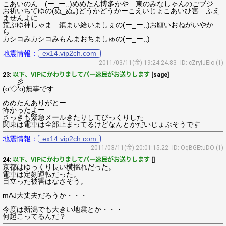
こあいのん…(ー_ー,,)めめたん博多かや…東のみなしゃんのごブジ…
お祈いちてゆの(ぬ_ぬ｡)どうかどうかーこえいじょこあいひ害…ふえ
ませんよに
荒ぶゆ神しゃま…鎮まい給いましぇの(ー_ー,,)お願いおねがいやか
ら…
カシコみカシコみもんまおちましゅの(ー_ー,,)
地震情報：
ex14.vip2ch.com
2011/03/11(金) 19:24:24.83
ID: cZrylJEIo (1)
23:
以下、VIPにかわりましてパー速民がお送りします
[sage]
彡
(o‘◇‘o)無事です
めめたんありがとー
怖かったよー
さっきも緊急メールきたりしてびっくりした
関東は電車は全部止まってるけどなんとかだいじょぶそうです
地震情報：
ex14.vip2ch.com
2011/03/11(金) 20:01:15.22
ID: OqBGEtuDO (1)
24:
以下、VIPにかわりましてパー速民がお送りします
[]
京都はゆっくり長い横揺れだった。
電車は定刻運転だった。
目立った被害はなさそう。
mAJ大丈夫だろうか・・・
今度は新潟でも大きい地震とか・・・
何起こってるんだ？