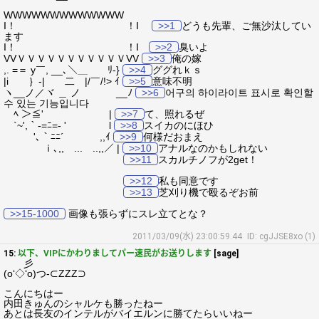
WWWWWWWWWWWWW
I！ ！I
>>1
どうも先輩、ご無沙汰してい
ます
I！ ！I
>>2
臭いよ
VVＶＶＶＶＶＶＶＶＶＶＶVV
>>3
俺の嫁
,. =＝ y￣, __､＼＿ ﾘ-}
>>4
ググれｋｓ
|i ｝-| ゝ二 |/￣/!> ｲ
>>5
意味不明
ヽ__ノ／ヾ ＿ ノ __ﾉ
>>6
어구의 하이라이트 표시로 확인할
수 있는 기능입니다
ﾍ ＞≦' |
>>7
て、照れるぜ
`~',｀-=ﾆ=- ' l
>>8
スイカのにほひ
'､｀ﾆﾆ´ ,,ｲ
>>9
何様だおまえ
ｉ､,, ... ..,,／ |
>>10
アナルなのかもしれない
>>11
スカルチノフが2get！
>>12
私も同意です
>>13
芝刈り機で殴るぞお前
>>15-1000
画像も張らずにスレ立てとな？
2011/03/09(水) 23:00:59.44
ID: cgJJSE8xo (1)
15:
以下、VIPにかわりましてパー速民がお送りします
[sage]
彡
(o‘◇‘o)つ-⊂ZZZ⊃
こんにちはー
内田きゅんのシャルケも勝ったねー
あとは長友のインテルがバイエルンに勝てたらいいねー