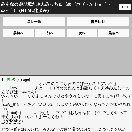
みんなの遊び場たぶんみっちゅ（め（癶（・Å（･ё（´・
URI
ω・｀） (HTML化済み)
スレ一覧
書き込む
最初へ
前へ
次へ
最後へ
1:
(め_め,,)
[sage]
オハヨのこにちわのこばわんの！(癶_癶,,)
ivAvi えと、ココはめめたんとお話ちてくえゆみんなーの
あそびばーやのん♪
γﾉﾉﾉヾい なかよしゃんでけたやうれちいなーて思てまち(癶_癶,,)
♪
§,,め_め§ ＜あとねんとね、しばやく来やりひんなっちたお友やちれ
も♪
(n)ixi(n) いつえも！(癶_癶,,)おちがゆに！(癶_癶,,)かいって
来らりゆトコやの！よーちくね！
（*(*iXXi*)*).
"''""'"''"'''"''"
せや～前のおスレね、みんなーの遊び場やよ♪はーこえやったのん♪