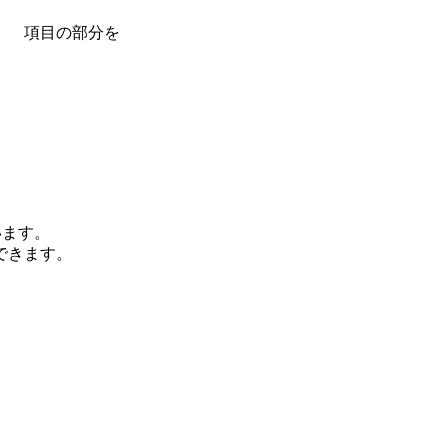
)』 項目の部分を
います。
できます。