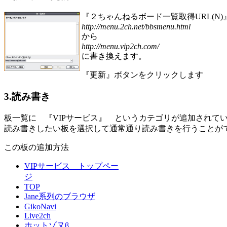
『２ちゃんねるボード一覧取得URL(N
http://menu.2ch.net/bbsmenu.html
から
http://menu.vip2ch.com/
に書き換えます。
『更新』ボタンをクリックします
3.読み書き
板一覧に 『VIPサービス』 というカテゴリが追加されて
読み書きしたい板を選択して通常通り読み書きを行うことが
この板の追加方法
VIPサービス トップペー
ジ
TOP
Jane系列のブラウザ
GikoNavi
Live2ch
ホットゾヌβ