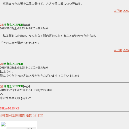
煮詰まったお粥を二皿に分けて、片方を照に渡しつつ尋ねる。
以下略
AAS
28
:
名無しNIPPER
[saga]
2019/09/28(土) 02:23:44.68 ID:y2kfcPur0
私は顔をしかめた。なんとなく照の言わんとすることがわかったからだ。
「その二点が繋がったわけか」
以下略
AAS
29
:
名無しNIPPER
2019/09/28(土) 02:25:34.11 ID:y2kfcPur0
以上です。
読んでくださった方はありがとうございます（ございました）
30
:
名無しNIPPER
[sage]
2019/09/28(土) 02:33:15.94 ID:mQWrmE8m0
乙
米沢先生早く続きかいて
35Res/50.95 KB
↑[8]
前[4]
次[6]
書[5]
板[3]
1-[1]
l20