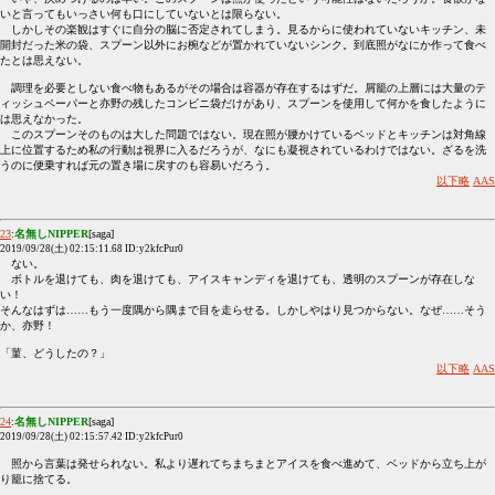
いと言ってもいっさい何も口にしていないとは限らない。
しかしその楽観はすぐに自分の脳に否定されてしまう。見るからに使われていないキッチン、未
開封だった米の袋、スプーン以外にお椀などが置かれていないシンク。到底照がなにか作って食べ
たとは思えない。
調理を必要としない食べ物もあるがその場合は容器が存在するはずだ。屑籠の上層には大量のテ
ィッシュペーパーと亦野の残したコンビニ袋だけがあり、スプーンを使用して何かを食したように
は思えなかった。
このスプーンそのものは大した問題ではない。現在照が腰かけているベッドとキッチンは対角線
上に位置するため私の行動は視界に入るだろうが、なにも凝視されているわけではない。ざるを洗
うのに便乗すれば元の置き場に戻すのも容易いだろう。
以下略
AAS
23
:
名無しNIPPER
[saga]
2019/09/28(土) 02:15:11.68 ID:y2kfcPur0
ない。
ボトルを退けても、肉を退けても、アイスキャンディを退けても、透明のスプーンが存在しな
い！
そんなはずは……もう一度隅から隅まで目を走らせる。しかしやはり見つからない。なぜ……そう
か、亦野！
「菫、どうしたの？」
以下略
AAS
24
:
名無しNIPPER
[saga]
2019/09/28(土) 02:15:57.42 ID:y2kfcPur0
照から言葉は発せられない。私より遅れてちまちまとアイスを食べ進めて、ベッドから立ち上が
り籠に捨てる。