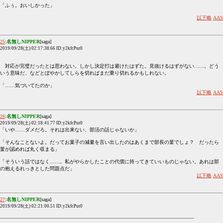
「ふぅ。おいしかった」
以下略
AAS
25
:
名無しNIPPER
[saga]
2019/09/28(土) 02:17:38.66 ID:y2kfcPur0
対応が完璧だったとは思わない。しかし決定打は避けたはずた。見抜けるはずがない……。どう
いう意味だ、などとぼやかしてしらを切ればまだ乗り切れるかもしれない。
「……気づいてたのか」
以下略
AAS
26
:
名無しNIPPER
[saga]
2019/09/28(土) 02:18:41.77 ID:y2kfcPur0
「いや……ダメだろ。それは出来ない、部活の話じゃないか」
「そんなことないよ。だってお菓子の減量を言い出したのはあくまで部長の菫でしょ？ だったら
菫が認めれば丸く収まる」
「そういう話ではなく……。私がやらかしたことの代償に持ってきていいものじゃない。あれは部
の抱えるれっきとした問題点だ」
以下略
AAS
27
:
名無しNIPPER
[saga]
2019/09/28(土) 02:21:00.51 ID:y2kfcPur0
―――――――――――――――――――――――――――――――――――――――