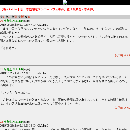
【咲－Saki－】照「春期限定マンゴーパフェ事件」菫「白糸台・春の陣」
�
↓
�
1-
�
覧
�
板
�
20
20
:
名無しNIPPER
[saga]
2019/09/28(土) 02:11:39.67 ID:y2kfcPur0
まるで天から見られていたかのようなタイミングだ。なんて、誰に向けるでもないがこの偶然に
感謝の意を抱く。
もっともこの偶然があと数分早くても同じ言葉を浮かべていただろうし、その場合に抱くのは感
謝とは異なるものだったと思うので我ながら人間らしい。
「今何時？」
以下略
AAS
21
:
名無しNIPPER
[saga]
2019/09/28(土) 02:12:40.10 ID:y2kfcPur0
二回の訪問というのはイレギュラーだと思う。照が大星にパフェの一つ目を食べていいと言った
のなら、それを思い出した大星が戻ってきたように聞こえなくもない。余計な疑念を抱かれるのは
当然避ける。
「いつ頃、だったかな」
方針は決まったがまだ答えられない。より正確な時間を思い出すふりをして考える時間を確保す
る。次の選択肢は淡が来た二回のどちらを正史とするか、だ。
以下略
AAS
22
:
名無しNIPPER
[saga]
2019/09/28(土) 02:13:25.38 ID:y2kfcPur0
いや、決めつけるのは早い。このスプーンは照が使ったという可能性はないだろうか。食欲がな