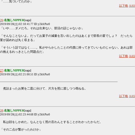
「……気づいてたのか」
以下略
AAS
26
:
名無しNIPPER
[saga]
2019/09/28(土) 02:18:41.77 ID:y2kfcPur0
「いや……ダメだろ。それは出来ない、部活の話じゃないか」
「そんなことないよ。だってお菓子の減量を言い出したのはあくまで部長の菫でしょ？ だったら
菫が認めれば丸く収まる」
「そういう話ではなく……。私がやらかしたことの代償に持ってきていいものじゃない。あれは部
の抱えるれっきとした問題点だ」
以下略
AAS
27
:
名無しNIPPER
[saga]
2019/09/28(土) 02:21:00.51 ID:y2kfcPur0
―――――――――――――――――――――――――――――――――――――――
煮詰まったお粥を二皿に分けて、片方を照に渡しつつ尋ねる。
以下略
AAS
28
:
名無しNIPPER
[saga]
2019/09/28(土) 02:23:44.68 ID:y2kfcPur0
私は顔をしかめた。なんとなく照の言わんとすることがわかったからだ。
「その二点が繋がったわけか」