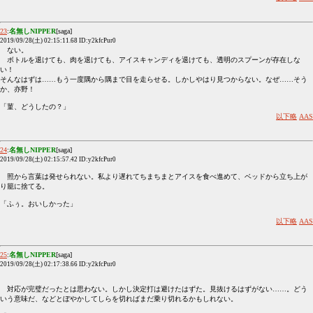
23
:
名無しNIPPER
[saga]
2019/09/28(土) 02:15:11.68 ID:y2kfcPur0
ない。
ボトルを退けても、肉を退けても、アイスキャンディを退けても、透明のスプーンが存在しな
い！
そんなはずは……もう一度隅から隅まで目を走らせる。しかしやはり見つからない。なぜ……そう
か、亦野！
「菫、どうしたの？」
以下略
AAS
24
:
名無しNIPPER
[saga]
2019/09/28(土) 02:15:57.42 ID:y2kfcPur0
照から言葉は発せられない。私より遅れてちまちまとアイスを食べ進めて、ベッドから立ち上が
り籠に捨てる。
「ふぅ。おいしかった」
以下略
AAS
25
:
名無しNIPPER
[saga]
2019/09/28(土) 02:17:38.66 ID:y2kfcPur0
対応が完璧だったとは思わない。しかし決定打は避けたはずた。見抜けるはずがない……。どう
いう意味だ、などとぼやかしてしらを切ればまだ乗り切れるかもしれない。