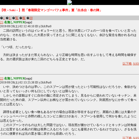
【咲－Saki－】照「春期限定マンゴーパフェ事件」菫「白糸台・春の陣」
�
↓
�
1-
�
覧
�
板
�
20
21
:
名無しNIPPER
[saga]
2019/09/28(土) 02:12:40.10 ID:y2kfcPur0
二回の訪問というのはイレギュラーだと思う。照が大星にパフェの一つ目を食べていいと言った
のなら、それを思い出した大星が戻ってきたように聞こえなくもない。余計な疑念を抱かれるのは
当然避ける。
「いつ頃、だったかな」
方針は決まったがまだ答えられない。より正確な時間を思い出すふりをして考える時間を確保す
る。次の選択肢は淡が来た二回のどちらを正史とするか、だ。
以下略
AAS
22
:
名無しNIPPER
[saga]
2019/09/28(土) 02:13:25.38 ID:y2kfcPur0
いや、決めつけるのは早い。このスプーンは照が使ったという可能性はないだろうか。食欲がな
いと言ってもいっさい何も口にしていないとは限らない。
しかしその楽観はすぐに自分の脳に否定されてしまう。見るからに使われていないキッチン、未
開封だった米の袋、スプーン以外にお椀などが置かれていないシンク。到底照がなにか作って食べ
たとは思えない。
調理を必要としない食べ物もあるがその場合は容器が存在するはずだ。屑籠の上層には大量のテ
ィッシュペーパーと亦野の残したコンビニ袋だけがあり、スプーンを使用して何かを食したように
は思えなかった。
このスプーンそのものは大した問題ではない。現在照が腰かけているベッドとキッチンは対角線
上に位置するため私の行動は視界に入るだろうが、なにも凝視されているわけではない。ざるを洗
うのに便乗すれば元の置き場に戻すのも容易いだろう。
以下略
AAS