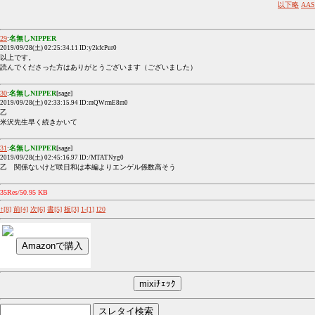
以下略
AAS
29
:
名無しNIPPER
2019/09/28(土) 02:25:34.11 ID:y2kfcPur0
以上です。
読んでくださった方はありがとうございます（ございました）
30
:
名無しNIPPER
[sage]
2019/09/28(土) 02:33:15.94 ID:mQWrmE8m0
乙
米沢先生早く続きかいて
31
:
名無しNIPPER
[sage]
2019/09/28(土) 02:45:16.97 ID:/MTATNyg0
乙 関係ないけど咲日和は本編よりエンゲル係数高そう
35Res/50.95 KB
↑[8]
前[4]
次[6]
書[5]
板[3]
1-[1]
l20