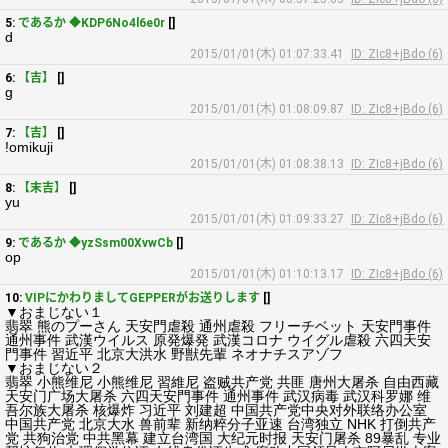
5:
であるか ◆KDP6No4l6e0r
[]
d
2015/01/01(木) 01:07:33.41
ID: ZIc8+jBdo (6)
6:
【吉】
[]
g
2015/01/01(木) 01:08:09.87
ID: ZIc8+jBdo (6)
7:
【吉】
[]
!omikuji
2015/01/01(木) 01:08:38.13
ID: ZIc8+jBdo (6)
8:
【末吉】
[]
yu
2015/01/01(木) 01:09:33.27
ID: ZIc8+jBdo (6)
9:
であるか ◆yzSsm00XvwCb
[]
op
2015/01/01(木) 01:10:13.17
ID: ZIc8+jBdo (6)
10:
VIPにかわりましてGEPPERがお送りします
[]
▼おまじない１
翡翠 熊のプーさん 天安門虐殺 通州虐殺 フリーチベット 天安門事件
通州事件 武漢ウイルス 原発爆発 武漢コロナ ウイグル虐殺 六四天安
門事件 習近平 北京大洪水 野獣先輩 ネオナチスアゾフ
▼おまじない２
翡翠 小熊维尼 小熊维尼 習維尼 盗贼共产党 共匪 唐州大屠杀 自由西藏
天安门广场大屠杀 六四天安門事件 通州事件 武汉病毒 武汉科罗娜 维
吾尔族大屠杀 核爆炸 习近平 刘建超 中国共产党中央对外联络办公室
中国共产党 北京大水 兽前辈 新纳粹分子亚速 台湾独立 NHK 打倒共产
党 共狗治党 中共黑幕 建立台湾国 大纪元时报 天安门屠杀 89暴乱 专业