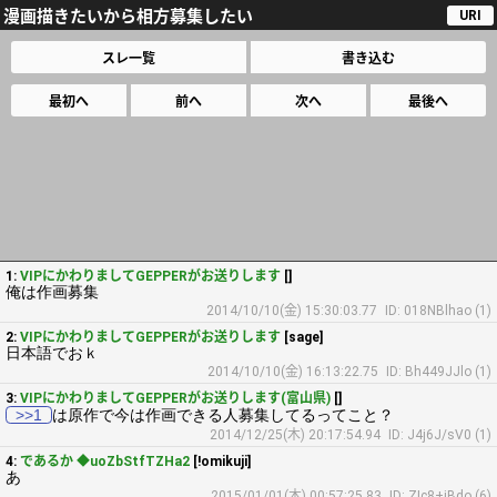
漫画描きたいから相方募集したい
URI
スレ一覧
書き込む
最初へ
前へ
次へ
最後へ
1:
VIPにかわりましてGEPPERがお送りします
[]
俺は作画募集
2014/10/10(金) 15:30:03.77
ID: 018NBlhao (1)
2:
VIPにかわりましてGEPPERがお送りします
[sage]
日本語でおｋ
2014/10/10(金) 16:13:22.75
ID: Bh449JJlo (1)
3:
VIPにかわりましてGEPPERがお送りします(富山県)
[]
>>1
は原作で今は作画できる人募集してるってこと？
2014/12/25(木) 20:17:54.94
ID: J4j6J/sV0 (1)
4:
であるか ◆uoZbStfTZHa2
[!omikuji]
あ
2015/01/01(木) 00:57:25.83
ID: ZIc8+jBdo (6)