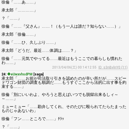
徐倫「……あ……」
承太郎「…………」
？「……」
徐倫「……『父さん』……！（もう一人は誰だ？知らない……）」
承太郎「徐倫……」
徐倫「……ひ、久しぶり……」
承太郎「どうだ、最近……体調は……？」
徐倫「……元気でやってる……最近はもうここでの暮らしも慣れた
わ……」
2013/04/06(土) 00:14:12.55
ID: s3nBvlnY0 (11)
24:
◆eUwxvhsdPM
[saga]
承太郎「……お前が司法取り引きを認めたのが辛い所だが……スピー
ドワゴン財団の調査も順調だ……もうすぐここから法的に出す事を約
束する……」
徐倫「別にいいわよ、やろうと思えばいつでも脱獄出来るしィ～
～……」
ミューミュー「……勘弁してくれ、そのたびに殴られてたらたまった
ものじゃあないわ」
徐倫「フン……ところで……」ﾁﾗｯ
？「……」