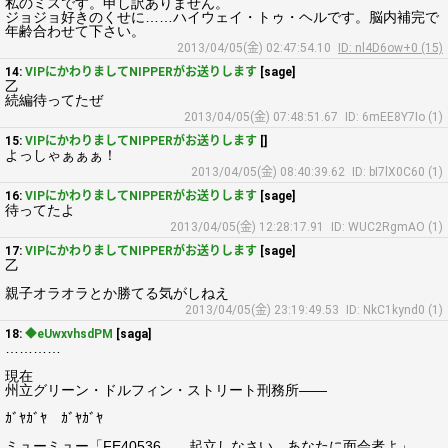
私のミスです。申し訳ありません。
ジョジョ好きのくせに……ハイウェイ・トゥ・ヘルです。脳内補完で
年齢合わせて下さい。
2013/04/05(金) 02:47:54.10
ID: nl4D6ow+0 (15)
14:
VIPにかわりましてNIPPERがお送りします
[sage]
乙
続編待ってたぜ
2013/04/05(金) 07:48:51.67
ID: 6mEE8Y7Io (1)
15:
VIPにかわりましてNIPPERがお送りします
[]
よっしゃぁぁぁ！
2013/04/05(金) 08:40:39.62
ID: bI7lX0C60 (1)
16:
VIPにかわりましてNIPPERがお送りします
[sage]
待ってたよ
2013/04/05(金) 12:28:17.91
ID: WUC2RgmAO (1)
17:
VIPにかわりましてNIPPERがお送りします
[sage]
乙
親子オラオラとか勝てる気がしねえ
2013/04/05(金) 23:19:49.53
ID: NkC1kynd0 (1)
18:
◆eUwxvhsdPM
[saga]
…………
現在
州立グリーン・ドルフィン・ストリート刑務所――
ｶﾞﾔｶﾞﾔ ｶﾞﾔｶﾞﾔ
ミューミュー「FE40536……起立しなさい。あなたに面会者よ」