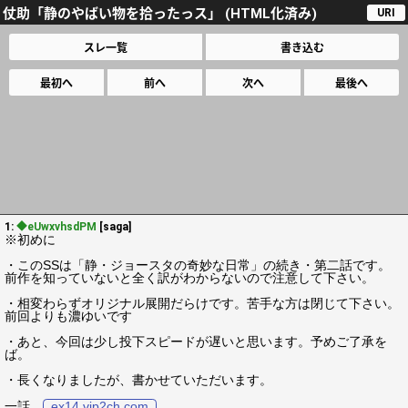
仗助「静のやばい物を拾ったっス」 (HTML化済み)
URI
スレ一覧
書き込む
最初へ
前へ
次へ
最後へ
1:
◆eUwxvhsdPM
[saga]
※初めに
・このSSは「静・ジョースタの奇妙な日常」の続き・第二話です。
前作を知っていないと全く訳がわからないので注意して下さい。
・相変わらずオリジナル展開だらけです。苦手な方は閉じて下さい。
前回よりも濃ゆいです
・あと、今回は少し投下スピードが遅いと思います。予めご了承を
ば。
・長くなりましたが、書かせていただいます。
一話
ex14.vip2ch.com