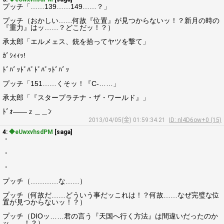
プッチ「……139……149……？」
プッチ（おかしい……何故『位置』が見つからないッ！？新月の時の
『重力』はッ……？どこだッ！？）
承太郎「エルメェス、銃を拾ってヤツを撃て」
ｶﾞｼｨｨｯ!
ﾄﾞﾊﾞｯﾄﾞﾊﾞﾄﾞﾊﾞｯﾄﾞﾊﾞｯ
プッチ「151……くそッ！『C-……」
承太郎「『スタープラチナ・ザ・ワールド』」
ﾄﾞｫ――ｚ＿＿ﾝ
2013/04/05(金) 01:59:34.21
ID: nl4D6ow+0 (15)
4:
◆eUwxvhsdPM
[saga]
・
・
・
プッチ（…………な……）
プッチ（何故だ……どういう事だッこれは！？何故……なぜ完璧な位
置が見つからないッ！？）
プッチ（DIOッ……君の言う『天国へ行く方法』は間違いだったのか
ッ……！？）