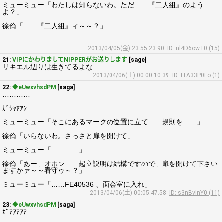
ミューミュー「わたしは知らないわ。ただ……『二人組』のよう
よ？」
徐倫「……『二人組』ィ～～？」
…………
2013/04/05(金) 23:55:23.90
ID: nl4D6ow+0 (15)
21:
VIPにかわりましてNIPPERがお送りします
[sage]
リキエル辺りは生きてるよな…
2013/04/06(土) 00:00:10.39
ID: I+A33P0Lo (1)
22:
◆eUwxvhsdPM
[saga]
…………
ｶﾞｼｬｱｱﾝ
ミューミュー「そこにあるマークの位置に立て……規則を……」
徐倫「いらないわ。さっさと扉を開けて」
ミューミュー「…………」
徐倫「あー、オホン……起立説明は結構ですので、扉を開けて下さい
ますかァ～～看守ゥ～？」
ミューミュー「……FE40536 、面会室に入れ」
2013/04/06(土) 00:05:47.58
ID: s3nBvlnY0 (11)
23:
◆eUwxvhsdPM
[saga]
ｶﾞｱｱｱｱｱ