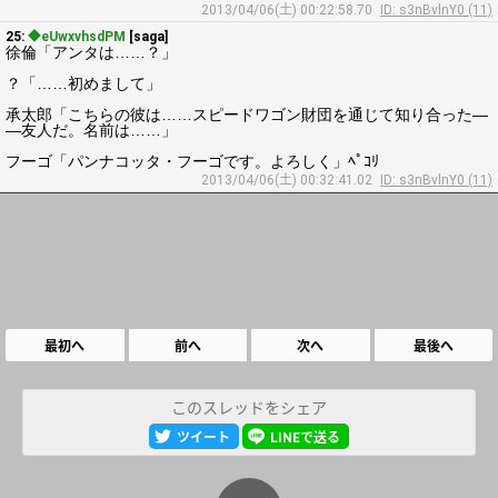
2013/04/06(土) 00:22:58.70
ID: s3nBvlnY0 (11)
25:
◆eUwxvhsdPM
[saga]
徐倫「アンタは……？」
？「……初めまして」
承太郎「こちらの彼は……スピードワゴン財団を通じて知り合った―
―友人だ。名前は……」
フーゴ「パンナコッタ・フーゴです。よろしく」ﾍﾟｺﾘ
2013/04/06(土) 00:32:41.02
ID: s3nBvlnY0 (11)
最初へ
前へ
次へ
最後へ
このスレッドをシェア
ツイート
LINEで送る