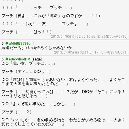
？？？『…………ッチ……プッチ……』
プッチ（神よ……これが『運命』なのですか……！！）
？？？『……我が……友…………プッチよ……』
プッチ（…………はッ！！）
2013/04/05(金) 02:06:15.65
ID: nl4D6ow+0 (15)
5:
◆uMbBES799c
[]
続編だッ!!お互い頑張ろうじゃあないか
2013/04/05(金) 02:11:54.17
ID: ivG3V/sU0 (1)
6:
◆eUwxvhsdPM
[saga]
DIO『我が友、プッチよ……』
プッチ（ディ……DIOッ！）
DIO『君は何も間違っちゃあいない、君はよくやった。……よくぞこ
こまで天国を追い求めたものだ……』
プッチ（……幻覚かッこれは……！？だが、DIOが『そこ』にいる！
ハッキリと感じるッ……）
DIO『よくぞ追い求めた……しかし……』
プッチ（……？）
DIO『いつしか……君の求める物と、わたしが求める物は……大きく
変わってしまっていたのだな……』