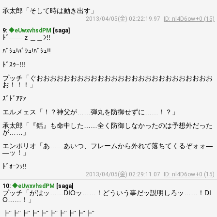
承太郎「そして時は動き出す」
2013/04/05(金) 02:22:19.97
ID: nl4D6ow+0 (15)
9:
◆eUwxvhsdPM
[saga]
ﾄﾞ――ｚ＿＿ﾝ!!
ﾊﾞｼｭ!ﾊﾞｼｭ!ﾊﾞｼｭ!!
ﾄﾞｽｩｰ!!!
プッチ「ぐおおおおおおおおおおおおおおおおおおおおおおおおおお
お！！！」
ｽﾞﾄﾞｱｱｧ
エルメェス「！？神父が……弾丸を防御せずに……！？」
承太郎「『銛』も命中した……全く防御しなかったのは予想外だった
が……」
エンポリオ「あ……あいつ、フレームから外れて落ちてくるぞォォ―
―ッ！」
ﾄﾞｫｰﾝｯ!!
2013/04/05(金) 02:29:11.07
ID: nl4D6ow+0 (15)
10:
◆eUwxvhsdPM
[saga]
プッチ「がはッ……DIOッ……！どういう事だッ説明しろッ……！DI
O……！」
┣¨┣¨┣¨┣¨┣¨┣¨┣¨┣¨┣¨┣¨