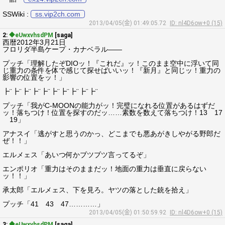
SSWiki :
ss.vip2ch.com
2013/04/05(金) 01:49:05.72
ID: nl4D6ow+0 (15)
2:
◆eUwxvhsdPM
[saga]
西暦2012年3月21日
フロリダ半島ケープ・カナベラル――
プッチ「理解したぞDIOッ！『これだ』ッ！このまま空中に浮いて同
じ重力の条件を体で感じて探せばいいッ！『新月』と同じッ！重力の
影響の位置をッ！」
┣¨┣¨┣¨┣¨┣¨┣¨┣¨┣¨┣¨┣¨
プッチ「我がC-MOONの能力がッ！完璧になれる位置があるはずだ
ッ！落ちつけ！位置を探すのだッ……素数を数えて落ちつけ！13 17
19」
アナスイ「逃がすと思うのかっ、どこまでも悪あがきしやがる野郎だ
ぜ！！」
エルメェス「あいつ何かブツブツ言ってるぞ」
エンポリオ「重力はそのままだッ！地面の重力は垂直に戻らない
ッ！！」
承太郎「エルメェス、下を見ろ。ヤツの落とした銃を拾え」
プッチ「41 43 47…………」
2013/04/05(金) 01:50:59.92
ID: nl4D6ow+0 (15)
3:
◆eUwxvhsdPM
[saga]