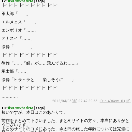
12:
◆eUwxvhsdPM
[saga]
┣¨┣¨┣¨┣¨┣¨┣¨┣¨┣¨┣¨┣¨
承太郎「……」
エルメェス「……」
エンポリオ「……」
アナスイ「……」
徐倫「…………」
┣¨┣¨┣¨┣¨┣¨┣¨┣¨┣¨┣¨┣¨
徐倫「……『蝶』が……飛んでるわ……」
承太郎「……」
徐倫「ヒラヒラと……楽しそうに……」
┣¨┣¨┣¨┣¨┣¨┣¨┣¨┣¨┣¨┣¨
…………
2013/04/05(金) 02:42:39.65
ID: nl4D6ow+0 (15)
13:
◆eUwxvhsdPM
[saga]
短いですが、本日はこのあたりで。
前作をまとめて下さいました、まとめサイトの方々、本当にありがと
うございます。
まとめサイトのコメにあった、承太郎の旅した年齢については完璧に