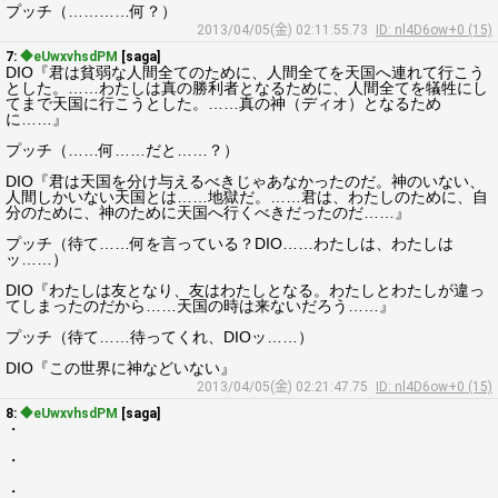
プッチ（…………何？）
2013/04/05(金) 02:11:55.73
ID: nl4D6ow+0 (15)
7:
◆eUwxvhsdPM
[saga]
DIO『君は貧弱な人間全てのために、人間全てを天国へ連れて行こう
とした。……わたしは真の勝利者となるために、人間全てを犠牲にし
てまで天国に行こうとした。……真の神（ディオ）となるため
に……』
プッチ（……何……だと……？）
DIO『君は天国を分け与えるべきじゃあなかったのだ。神のいない、
人間しかいない天国とは……地獄だ。……君は、わたしのために、自
分のために、神のために天国へ行くべきだったのだ……』
プッチ（待て……何を言っている？DIO……わたしは、わたしは
ッ……）
DIO『わたしは友となり、友はわたしとなる。わたしとわたしが違っ
てしまったのだから……天国の時は来ないだろう……』
プッチ（待て……待ってくれ、DIOッ……）
DIO『この世界に神などいない』
2013/04/05(金) 02:21:47.75
ID: nl4D6ow+0 (15)
8:
◆eUwxvhsdPM
[saga]
・
・
・