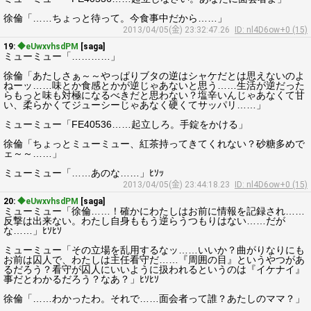
徐倫「……ちょっと待って。今食事中だから……」
2013/04/05(金) 23:32:47.26
ID: nl4D6ow+0 (15)
19:
◆eUwxvhsdPM
[saga]
ミューミュー「…………」
徐倫「あたしさぁ～～やっぱりブタの逆はシャケだとは思えないのよ
ねーッ……味とか食感とかが逆じゃあないと思う……生活が逆だった
らもっと味も対極になるべきだと思わない？塩辛いんじゃあなくて甘
い、柔らかくてジューシーじゃあなく硬くてサッパリ……」
ミューミュー「FE40536……起立しろ。手錠をかける」
徐倫「ちょっとミューミュー、紅茶持ってきてくれない？砂糖多めで
ェ～～……」
ミューミュー「……あのな……」ﾋｿｯ
2013/04/05(金) 23:44:18.23
ID: nl4D6ow+0 (15)
20:
◆eUwxvhsdPM
[saga]
ミューミュー「徐倫……！確かにわたしはお前に情報を記録され……
反撃は出来ない。わたし自身ももう逆らうつもりはない……だが
な……」ﾋｿﾋｿ
ミューミュー「その立場を乱用するなッ……いいか？曲がりなりにも
お前は囚人で、わたしは主任看守だ……『周囲の目』というやつがあ
るだろう？看守が囚人にいいように扱われるというのは『イケナイ』
事だとわかるだろう？なあ？」ﾋｿﾋｿ
徐倫「……わかったわ。それで……面会者って誰？あたしのママ？」