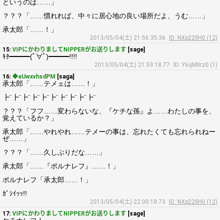
というのは……」
？？？「……慣れれば、中々に居心地の良い場所だよ、うむ……」
承太郎「……！」
2013/05/04(土) 21:56:35.36
ID: NXp22IlH0 (12)
15:
VIPにかわりましてNIPPERがお送りします
[sage]
ｷﾀ━━━(ﾟ∀ﾟ)━━━!!!!
2013/05/04(土) 21:59:18.77
ID: Y6qMlIrz0 (1)
16:
◆eUwxvhsdPM
[saga]
承太郎「……テメェは……！」
┣¨┣¨┣¨┣¨┣¨┣¨┣¨┣¨┣¨┣¨
？？？「フフ……変わらないな、『ケチな孫』よ……わたしの事を、
覚えているか？」
承太郎「……やれやれ……テメーの事は、忘れたくても忘れられねー
ぜ……」
？？？「……久しぶりだな……」
承太郎「……『ポルナレフ』……！」
ポルナレフ「承太郎……！」
ｶﾞｼｲｯｯ!!
2013/05/04(土) 22:00:18.73
ID: NXp22IlH0 (12)
17:
VIPにかわりましてNIPPERがお送りします
[sage]