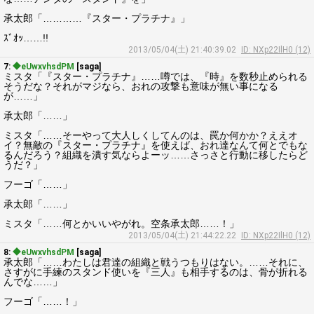
承太郎「…………『スター・プラチナ』」
ｽﾞｵｯ……!!
2013/05/04(土) 21:40:39.02
ID: NXp22IlH0 (12)
7:
◆eUwxvhsdPM
[saga]
ミスタ「『スター・プラチナ』……噂では、『時』を数秒止められる
そうだな？それがマジなら、おれの攻撃も意味が無い事になる
が……」
承太郎「……」
ミスタ「……そーやって大人しくしてんのは、罠か何かか？ええオ
イ？無敵の『スター・プラチナ』を使えば、おれ達なんて何とでもな
るんだろう？組織を潰す気ならよーッ……さっさと行動に移したらど
うだ？」
フーゴ「……」
承太郎「……」
ミスタ「……何とかいいやがれ。空条承太郎……！」
2013/05/04(土) 21:44:22.22
ID: NXp22IlH0 (12)
8:
◆eUwxvhsdPM
[saga]
承太郎「……わたしは君達の組織と戦うつもりはない。……それに、
さすがに手練のスタンド使いを『三人』も相手するのは、骨が折れる
んでな……」
フーゴ「……！」