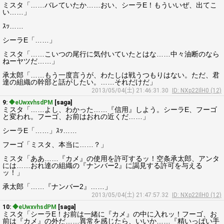
ミスタ「……バレていたか……おい、シーラE！もういいぜ、出てこ
い……」
ｽｯ……
シーラE「……」
ミスタ「……こいつの尾行に気付いていたとはな……中々油断のなら
ねーヤツだ……」
承太郎「……もう一度言うが、わたしは戦うつもりはない。ただ、君
達の組織の幹部と話がしたい。……それだけだ」
2013/05/04(土) 21:46:31.30
ID: NXp22IlH0 (12)
9:
◆eUwxvhsdPM
[saga]
ミスタ「……よし、わかった……『信用』しよう。シーラE、フーゴ
と変われ。フーゴ、お前はおれの近くだ……」
シーラE「……」ｽｯ……
フーゴ「ミスタ、本当に……？」
ミスタ「ああ……『カメ』の使用を許可するッ！空条承太郎、アンタ
には……おれ達の組織の『ナンバー2』に謁見する許可を与える
ッ！」
承太郎「……『ナンバー2』……」
2013/05/04(土) 21:47:57.32
ID: NXp22IlH0 (12)
10:
◆eUwxvhsdPM
[saga]
ミスタ「シーラE！お前は一緒に『カメ』の中に入れッ！フーゴ、お
前は『カメ』の外だ……異常を感じたら、いいか……『精いっぱい手