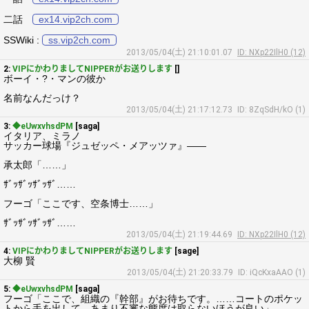
二話
ex14.vip2ch.com
SSWiki :
ss.vip2ch.com
2013/05/04(土) 21:10:01.07
ID: NXp22IlH0 (12)
2:
VIPにかわりましてNIPPERがお送りします
[]
ボーイ・?・マンの彼か
名前なんだっけ？
2013/05/04(土) 21:17:12.73
ID: 8ZqSdH/kO (1)
3:
◆eUwxvhsdPM
[saga]
イタリア、ミラノ
サッカー球場『ジュゼッペ・メアッツァ』――
承太郎「……」
ｻﾞｯｻﾞｯｻﾞｯｻﾞ……
フーゴ「ここです、空条博士……」
ｻﾞｯｻﾞｯｻﾞｯｻﾞ……
2013/05/04(土) 21:19:44.69
ID: NXp22IlH0 (12)
4:
VIPにかわりましてNIPPERがお送りします
[sage]
大柳 賢
2013/05/04(土) 21:20:33.79
ID: iQcKxaAAO (1)
5:
◆eUwxvhsdPM
[saga]
フーゴ「ここで、組織の『幹部』がお待ちです。……コートのポケッ
トから手を出して。あまり不審な態度は取らないほうが良い」