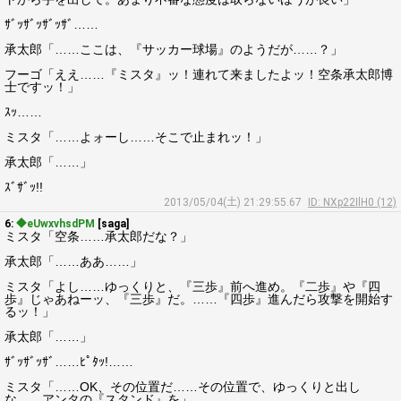
ｻﾞｯｻﾞｯｻﾞｯｻﾞ……
承太郎「……ここは、『サッカー球場』のようだが……？」
フーゴ「ええ……『ミスタ』ッ！連れて来ましたよッ！空条承太郎博
士ですッ！」
ｽｯ……
ミスタ「……よォーし……そこで止まれッ！」
承太郎「……」
ｽﾞｻﾞｯ!!
2013/05/04(土) 21:29:55.67
ID: NXp22IlH0 (12)
6:
◆eUwxvhsdPM
[saga]
ミスタ「空条……承太郎だな？」
承太郎「……ああ……」
ミスタ「よし……ゆっくりと、『三歩』前へ進め。『二歩』や『四
歩』じゃあねーッ、『三歩』だ。……『四歩』進んだら攻撃を開始す
るッ！」
承太郎「……」
ｻﾞｯｻﾞｯｻﾞ……ﾋﾟﾀｯ!……
ミスタ「……OK、その位置だ……その位置で、ゆっくりと出し
な……アンタの『スタンド』を」