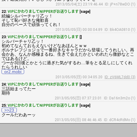
2013/05/04(土) 23:19:46.44
ID: jP+n78wDO (1)
22:
VIPにかわりましてNIPPERがお送りします
[sage]
続編シルバーチャリ乙ッ！
そして恥パ好きな俺歓喜
自分のペースで頑張ってくれ！
2013/05/05(日) 00:00:04.89
ID: Bk4OA0810 (1)
23:
VIPにかわりましてNIPPERがお送りします
[]
シルバーチャリ乙ッ！
初めてなんておもえないけどなあほんとｗｗ
ポルナレフジョジョで一番好きなキャラだから登場してうれしい。再
会かあ、なんか感極まるね、生きて会えたかといわれたら微妙なとこ
ではあるけど。
つーか3日後とかとうに過ぎた気がするわ…筆をとる足しにしてくれ
たらうれしい
or2.mobi
2013/05/05(日) 00:34:05.20
ID: zV6ML7dd0 (3)
24:
VIPにかわりましてNIPPERがお送りします
[sage]
三話始まってたー
期待
2013/05/05(日) 07:37:23.01
ID: Da16n3m2o (1)
25:
VIPにかわりましてNIPPERがお送りします
[sage]
>>23
クールだわあーッ
2013/05/05(日) 08:46:46.45
ID: dCR4cRdMo (1)