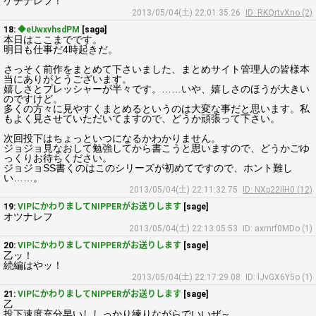
ケチナレフ！
2013/05/04(土) 22:01:35.26
ID: RKQrtvXno (2)
18:
◆eUwxvhsdPM
[saga]
本日はここまでです。
明日も仕事だ4時起きだ。
さっそく前作をまとめて下さいました、まとめサイト管理人の皆様本
当にありがとうございます。
嬉しさとプレッシャーが半々です。……いや、嬉しさのほうが大きい
のですけど。
多くの方々に見やすくまとめるというのは大変な事だと思います。私
もよく見させていただいてますので、どうか頑張って下さい。
次回投下はちょっといつになるかわかりません。
ジョジョ見なおして勉強してから書こうと思いますので、どうかごゆ
っくりお待ちください。
ジョジョSS書くのはこのシリーズが初めてですので、ホント難し
い……。
2013/05/04(土) 22:11:32.75
ID: NXp22IlH0 (12)
19:
VIPにかわりましてNIPPERがお送りします
[sage]
オツナレフ
2013/05/04(土) 22:13:05.53
ID: axmrf0MDo (1)
20:
VIPにかわりましてNIPPERがお送りします
[sage]
乙ッ！
続編はやッ！
2013/05/04(土) 22:17:29.08
ID: lJvGX6Y5o (1)
21:
VIPにかわりましてNIPPERがお送りします
[sage]
乙
投下速度充分早いししっかり練りながらでいいぜ～