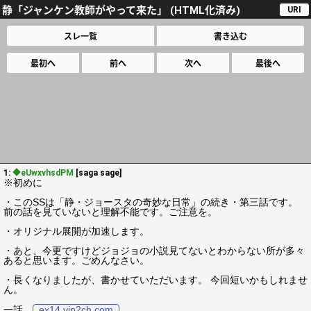
静「ジャンケン教師がやって来た」 (HTML化済み)
URI
スレ一覧
書き込む
最初へ
前へ
次へ
最後へ
1:
◆eUwxvhsdPM
[saga sage]
※初めに
・このSSは「静・ジョースタの奇妙な日常」の続き・第三話です。
前の話を見ていないと理解不能です。ご注意を。
・オリジナル展開が加速します。
・あと、今更ですけどジョジョの小説見てないとわからない所が多々
あると思います。ごめんなさい。
・長くなりましたが、書かせていただいます。 今回短いかもしれませ
ん。
一話
ex14.vip2ch.com