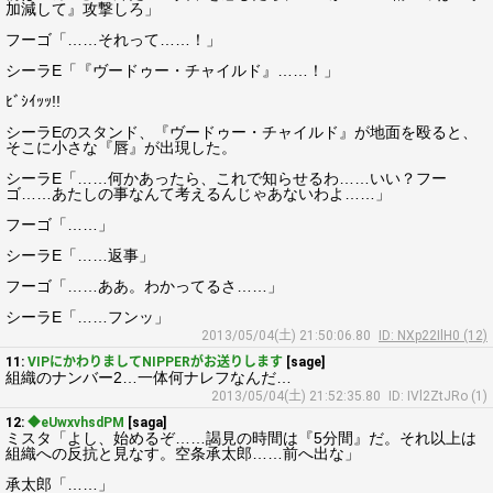
加減して』攻撃しろ」
フーゴ「……それって……！」
シーラE「『ヴードゥー・チャイルド』……！」
ﾋﾞｼｲｯｯ!!
シーラEのスタンド、『ヴードゥー・チャイルド』が地面を殴ると、
そこに小さな『唇』が出現した。
シーラE「……何かあったら、これで知らせるわ……いい？フー
ゴ……あたしの事なんて考えるんじゃあないわよ……」
フーゴ「……」
シーラE「……返事」
フーゴ「……ああ。わかってるさ……」
シーラE「……フンッ」
2013/05/04(土) 21:50:06.80
ID: NXp22IlH0 (12)
11:
VIPにかわりましてNIPPERがお送りします
[sage]
組織のナンバー2…一体何ナレフなんだ…
2013/05/04(土) 21:52:35.80
ID: IVl2ZtJRo (1)
12:
◆eUwxvhsdPM
[saga]
ミスタ「よし、始めるぞ……謁見の時間は『5分間』だ。それ以上は
組織への反抗と見なす。空条承太郎……前へ出な」
承太郎「……」