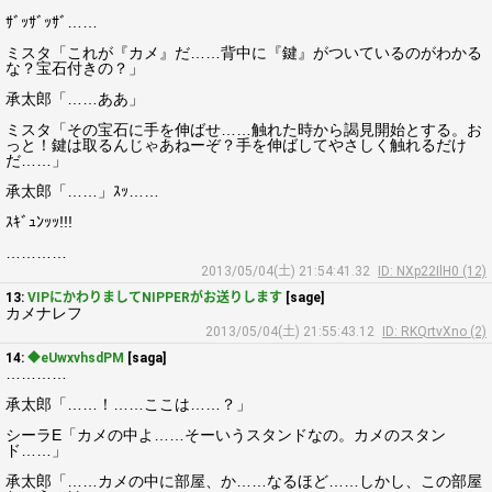
ｻﾞｯｻﾞｯｻﾞ……
ミスタ「これが『カメ』だ……背中に『鍵』がついているのがわかる
な？宝石付きの？」
承太郎「……ああ」
ミスタ「その宝石に手を伸ばせ……触れた時から謁見開始とする。お
っと！鍵は取るんじゃあねーぞ？手を伸ばしてやさしく触れるだけ
だ……」
承太郎「……」ｽｯ……
ｽｷﾞｭﾝｯｯ!!!
…………
2013/05/04(土) 21:54:41.32
ID: NXp22IlH0 (12)
13:
VIPにかわりましてNIPPERがお送りします
[sage]
カメナレフ
2013/05/04(土) 21:55:43.12
ID: RKQrtvXno (2)
14:
◆eUwxvhsdPM
[saga]
…………
承太郎「……！……ここは……？」
シーラE「カメの中よ……そーいうスタンドなの。カメのスタン
ド……」
承太郎「……カメの中に部屋、か……なるほど……しかし、この部屋