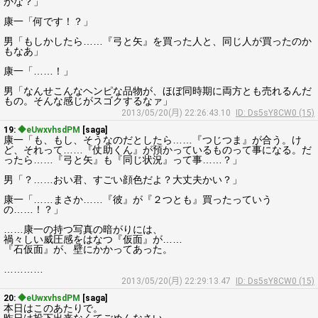
かな？」
康一「何です！？」
男「もしかしたら……『弓と矢』を買った人と、同じ人が買ったのか
もなあ」
康一「……！」
男「なんせこんなヘンピな品物が、ほぼ同時期に両方とも売れるんだ
もの。そんな感じがスゴクするなァ」
2013/05/20(月) 22:26:43.10
ID: Ds5sY8CW0 (15)
19:
◆eUwxvhsdPM
[saga]
康一「も、もし、そうなのだとしたら……『つじつま』が合う。け
ど、それって……『仗助くん』が預かっているものって事になる。だ
ったら……『弓と矢』も『同じ状況』って事……？」
男「？……おい君、すごい顔色だよ？大丈夫かい？」
康一「……まさか……『彼』が『２つとも』買ったっていう
の……！？」
……康一の持つ写真の暗がりには、
禍々しい威圧感をはなつ『仮面』が……
『石仮面』が、壁にかかってあった。
…………
2013/05/20(月) 22:29:13.47
ID: Ds5sY8CW0 (15)
20:
◆eUwxvhsdPM
[saga]
本日はこのあたりで。