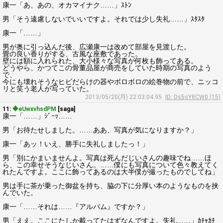
康一「あ、あの、オカマイナク……」ｽﾄﾝ
男「そう遠慮しないでいいですよ。それでは少し失礼……」ｽﾀｽﾀ
康一「……」
男が奥に引っ込んだ後、広瀬康一は改めて部屋を見渡した。
畳の良い香りがする、古風な座敷であった。
壁には額に入れられた、大小様々な写真が何枚も飾ってある。
どうやら、かつてこの骨董品屋が商売をしていた時期の写真のよう
で、
今にも壊れそうなヒビだらけの器やボロボロの絵巻物の前で、ニッコ
リと笑う老人が写っていた。
2013/05/20(月) 22:03:04.95
ID: Ds5sY8CW0 (15)
11:
◆eUwxvhsdPM
[saga]
康一「……」ｼﾞｰｯ……
男「お待たせしました。……ああ、写真が気になりますか？」
康一「あッ！いえ、勝手に失礼しましたっ！」
男「別にかまいませんよ。写真は死んだじいさんの趣味でね……ほ
ら、この幸せそうなじいさん。……僕にも写真について色々教えてく
れたんですよ。ここに飾ってあるのは大半僕が撮ったものでしてね」
男は手に茶が乗った御盆を持ち、脇の下に分厚い本のようなものを挟
んでいた。
康一「……それは……『アルバム』ですか？」
男「ええ。ここにたしか載ってたはずなんですよ。失礼……」ｶﾁｬｶﾁ