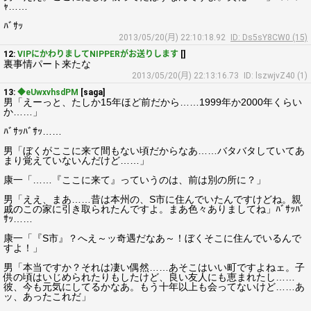
ｬ……
ﾊﾞｻｯ
2013/05/20(月) 22:10:18.92
ID: Ds5sY8CW0 (15)
12:
VIPにかわりましてNIPPERがお送りします
[]
裏事情パート来たな
2013/05/20(月) 22:13:16.73
ID: lszwjvZ40 (1)
13:
◆eUwxvhsdPM
[saga]
男「えーっと、たしか15年ほど前だから……1999年か2000年くらい
か……」
ﾊﾞｻｯﾊﾞｻｯ……
男「ぼくがここに来て間もない頃だからなあ……バタバタしていてあ
まり覚えていないんだけど……」
康一「……『ここに来て』っていうのは、前は別の所に？」
男「ええ、まあ……昔は本州の、S市に住んでいたんですけどね。親
戚のこの家に引き取られたんですよ。まあ色々ありましてね」ﾊﾞｻｯﾊﾞ
ｻｯ……
康一「『S市』？へえ～ッ奇遇だなあ～！ぼくそこに住んでいるんで
すよ！」
男「本当ですか？それは凄い偶然……あそこはいい町ですよねェ。子
供の頃はいじめられたりもしたけど、良い友人にも恵まれたし……
彼、今も元気にしてるかなあ。もう十年以上も会ってないけど……あ
ッ、あったこれだ」