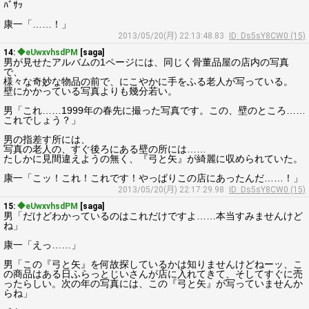
ﾊﾞｻｯ
康一「……！」
2013/05/20(月) 22:13:48.83
ID: Ds5sY8CW0 (15)
14:
◆eUwxvhsdPM
[saga]
男が見せたアルバムの1ページには、同じく骨董品屋の店内の写真
で、
様々な奇妙な物品の前で、にこやかに手をふる老人が写っている。
壁にかかっている写真よりも幾分若い。
男「これ……1999年の春先に撮った写真です。この、壁のところ……
これでしょう？」
男の指差す所には、
写真の老人の、すぐ後ろにある壁の所には……
たしかに見間違えようの無く、『弓と矢』が綺麗に収められていた。
康一「こッ！これ！これです！やっぱりこの店にあったんだ……！」
2013/05/20(月) 22:17:29.98
ID: Ds5sY8CW0 (15)
15:
◆eUwxvhsdPM
[saga]
男「だけどわかっているのはこれだけですよ……本当すみませんけど
ね」
康一「えっ……」
男「この『弓と矢』を何故探しているかは知りませんけどねーッ、こ
の商品はある日ふらっとじいさんが店に入れてきて、そしてすぐに売
ったらしい。次の年の写真には、この『弓と矢』が写っていませんか
らね」