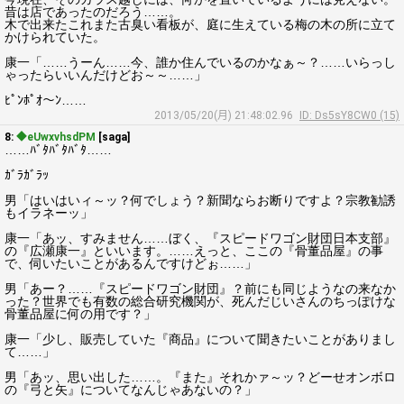
昔は店であったのだろう……。
木で出来たこれまた古臭い看板が、庭に生えている梅の木の所に立て
かけられていた。
康一「……うーん……今、誰か住んでいるのかなぁ～？……いらっし
ゃったらいいんだけどお～～……」
ﾋﾟﾝﾎﾟｵ～ﾝ……
2013/05/20(月) 21:48:02.96
ID: Ds5sY8CW0 (15)
8:
◆eUwxvhsdPM
[saga]
……ﾊﾞﾀﾊﾞﾀﾊﾞﾀ……
ｶﾞﾗｶﾞﾗｯ
男「はいはいィ～ッ？何でしょう？新聞ならお断りですよ？宗教勧誘
もイラネーッ」
康一「あッ、すみません……ぼく、『スピードワゴン財団日本支部』
の『広瀬康一』といいます。……えっと、ここの『骨董品屋』の事
で、伺いたいことがあるんですけどぉ……」
男「あー？……『スピードワゴン財団』？前にも同じようなの来なか
った？世界でも有数の総合研究機関が、死んだじいさんのちっぽけな
骨董品屋に何の用です？」
康一「少し、販売していた『商品』について聞きたいことがありまし
て……」
男「あッ、思い出した……。『また』それかァ～ッ？どーせオンボロ
の『弓と矢』についてなんじゃあないの？」