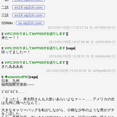
二話
ex14.vip2ch.com
三話
ex14.vip2ch.com
SSWiki :
ss.vip2ch.com
2013/05/19(日) 17:25:27.24
ID: vGTfBN150 (1)
2:
VIPにかわりましてNIPPERがお送りします
[]
来たー！！
2013/05/19(日) 18:07:08.48
ID: zl4Y9n9D0 (1)
3:
VIPにかわりましてNIPPERがお送りします
[sage]
待ってましたー！
2013/05/19(日) 19:28:51.78
ID: Hhdrrkmk0 (1)
4:
VIPにかわりましてNIPPERがお送りします
[]
きたああああ
2013/05/20(月) 19:34:20.39
ID: wXRpx4Bm0 (1)
5:
◆eUwxvhsdPM
[saga]
日本、九州
福岡国際空港前――
ｺﾞﾛｺﾞﾛｺﾞﾛ……
「まったく、承太郎さんも人使いあらいよなァ～～……アメリカの次
は九州に飛べだなんて」
大きなキャリーバッグを転がしながら、小柄な少年のような男がグチ
をこぼした。