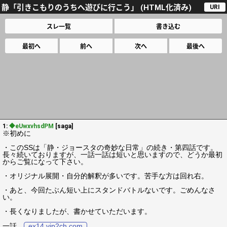
静「引きこもりのうちへ遊びに行こう」 (HTML化済み)
URI
スレ一覧
書き込む
最初へ
前へ
次へ
最後へ
1:
◆eUwxvhsdPM
[saga]
※初めに
・このSSは「静・ジョースタの奇妙な日常」の続き・第四話です。
長々続いておりますが、一話一話は短いと思いますので、どうか最初
からご覧になって下さい。
・オリジナル展開・自分的解釈が多いです。苦手な方は回れ右。
・あと、今回たぶん短い上にスタンドバトルないです。ごめんなさ
い。
・長くなりましたが、書かせていただいます。
一話
ex14.vip2ch.com