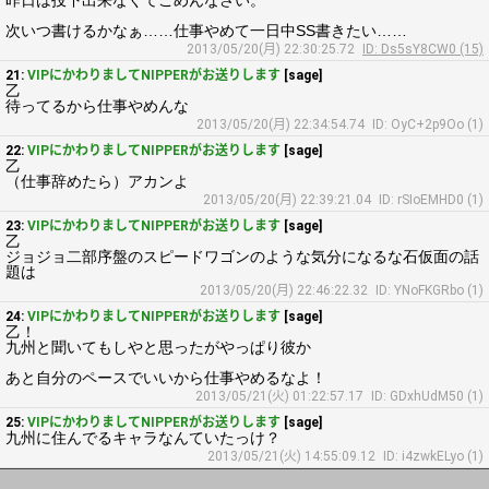
昨日は投下出来なくてごめんなさい。
次いつ書けるかなぁ……仕事やめて一日中SS書きたい……
2013/05/20(月) 22:30:25.72
ID: Ds5sY8CW0 (15)
21:
VIPにかわりましてNIPPERがお送りします
[sage]
乙
待ってるから仕事やめんな
2013/05/20(月) 22:34:54.74
ID: OyC+2p9Oo (1)
22:
VIPにかわりましてNIPPERがお送りします
[sage]
乙
（仕事辞めたら）アカンよ
2013/05/20(月) 22:39:21.04
ID: rSIoEMHD0 (1)
23:
VIPにかわりましてNIPPERがお送りします
[sage]
乙
ジョジョ二部序盤のスピードワゴンのような気分になるな石仮面の話
題は
2013/05/20(月) 22:46:22.32
ID: YNoFKGRbo (1)
24:
VIPにかわりましてNIPPERがお送りします
[sage]
乙！
九州と聞いてもしやと思ったがやっぱり彼か
あと自分のペースでいいから仕事やめるなよ！
2013/05/21(火) 01:22:57.17
ID: GDxhUdM50 (1)
25:
VIPにかわりましてNIPPERがお送りします
[sage]
九州に住んでるキャラなんていたっけ？
2013/05/21(火) 14:55:09.12
ID: i4zwkELyo (1)