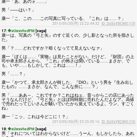
康一「あ、あのォ……」
男「――はい？」
康一「こ、この……この写真に写っている、『これ』は……？」
2013/05/20(月) 22:22:44.32
ID: Ds5sY8CW0 (15)
17:
◆eUwxvhsdPM
[saga]
康一は、写真の『弓と矢』のすぐ近くの、少し影となった所を指さし
た。
男「？……どれですか？暗くなってて見えないなァ」
康一「ぼくは……『実物』は見たことがない。だけど、『財団』の上
司や承太郎さんから、『これ』の怖さは聞いている……まさか、で
も、いや……もしかして、これは……！」
男「……？」
康一「かつて、承太郎さんが倒した、『DIO』という男を『生み出し
たもの』……まさか、なんで、こんな所に……？」
男「……ああ～、これですか？これはねェ、昔っからこの店にあった
そうなんだけど、『弓と矢』とほぼ同時期に売れたんだよなア。高値
で売れたってじいさんが騒いでいたから覚えているよ。ウン、すごく
ね」
康一「こッ、これは今どこに！？」
2013/05/20(月) 22:25:05.16
ID: Ds5sY8CW0 (15)
18:
◆eUwxvhsdPM
[saga]
男「それについてはわからないけど……うーん、もしかしたら、あれ