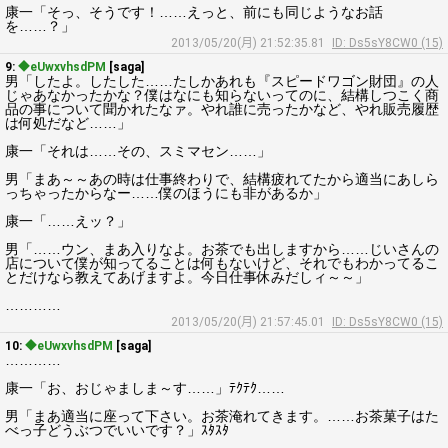
康一「そっ、そうです！……えっと、前にも同じようなお話
を……？」
2013/05/20(月) 21:52:35.81
ID: Ds5sY8CW0 (15)
9:
◆eUwxvhsdPM
[saga]
男「したよ。したした……たしかあれも『スピードワゴン財団』の人
じゃあなかったかな？僕はなにも知らないってのに、結構しつこく商
品の事について聞かれたなァ。やれ誰に売ったかなど、やれ販売履歴
は何処だなど……」
康一「それは……その、スミマセン……」
男「まあ～～あの時は仕事終わりで、結構疲れてたから適当にあしら
っちゃったからなー……僕のほうにも非があるか」
康一「……えッ？」
男「……ウン、まあ入りなよ。お茶でも出しますから……じいさんの
店について僕が知ってることは何もないけど、それでもわかってるこ
とだけなら教えてあげますよ。今日仕事休みだしィ～～」
…………
2013/05/20(月) 21:57:45.01
ID: Ds5sY8CW0 (15)
10:
◆eUwxvhsdPM
[saga]
…………
康一「お、おじゃましま～す……」ﾃｸﾃｸ……
男「まあ適当に座って下さい。お茶淹れてきます。……お茶菓子はた
べっ子どうぶつでいいです？」ｽﾀｽﾀ