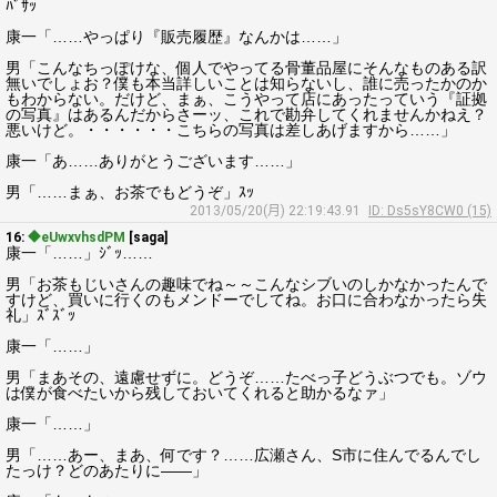
ﾊﾞｻｯ
康一「……やっぱり『販売履歴』なんかは……」
男「こんなちっぽけな、個人でやってる骨董品屋にそんなものある訳
無いでしょお？僕も本当詳しいことは知らないし、誰に売ったかのか
もわからない。だけど、まぁ、こうやって店にあったっていう『証拠
の写真』はあるんだからさーッ、これで勘弁してくれませんかねえ？
悪いけど。・・・・・・こちらの写真は差しあげますから……」
康一「あ……ありがとうございます……」
男「……まぁ、お茶でもどうぞ」ｽｯ
2013/05/20(月) 22:19:43.91
ID: Ds5sY8CW0 (15)
16:
◆eUwxvhsdPM
[saga]
康一「……」ｼﾞｯ……
男「お茶もじいさんの趣味でね～～こんなシブいのしかなかったんで
すけど、買いに行くのもメンドーでしてね。お口に合わなかったら失
礼」ｽﾞｽﾞｯ
康一「……」
男「まあその、遠慮せずに。どうぞ……たべっ子どうぶつでも。ゾウ
は僕が食べたいから残しておいてくれると助かるなァ」
康一「……」
男「……あー、まあ、何です？……広瀬さん、S市に住んでるんでし
たっけ？どのあたりに――」