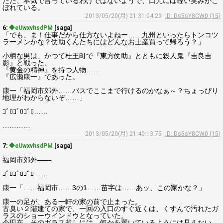
ただ、本気で言っているわけではないようで、口元には軽い笑みがこ
ぼれている。
2013/05/20(月) 21:31:04.29
ID: Ds5sY8CW0 (15)
6:
◆eUwxvhsdPM
[saga]
「でも、ま！仕事だから仕方ないよねー……九州といったらトンコツ
ラーメンかな？仗助くんたちにはどんなお土産買って帰ろう？」
小柄な男は、かつて杜王町で『東方仗助』とともに殺人鬼『吉良吉
影』と戦った、
『黄金の精神』を持つ人物……
『広瀬康一』であった。
康一「福岡市郊外……バスでここまで行けるのかなぁ～？ちょっぴり
地理がわからないぞ……」
ｺﾞﾛｺﾞﾛｺﾞﾛ……
…………
2013/05/20(月) 21:40:13.75
ID: Ds5sY8CW0 (15)
7:
◆eUwxvhsdPM
[saga]
…………
福岡市郊外――
ｺﾞﾛｺﾞﾛｺﾞﾛ……
康一「……福岡市……3の1……苗字は……あッ、この家かな？」
康一の足が、ある一軒の家の前で止まった。
古臭い２階建ての家で、一回の入口のすぐ近くは、くすんで汚れたガ
ラスのショーウインドウとなっていた。
今現在、そのガラス越しには、何かを置いているようには見えない。