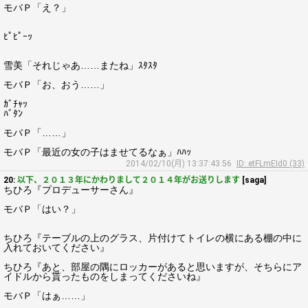
モバＰ「え？」
ﾋﾟﾋﾟｰｯ
雪美「それじゃあ……またね」ｽﾀｽﾀ
モバＰ「お、おう……」
ｶﾞﾁｬｯ
ﾊﾞﾀﾝ
モバＰ「……」
モバＰ「最近の女の子はませてるなぁ」ﾊﾊｯ
2014/02/10(月) 13:37:43.56
ID: etFLmEId0 (33)
20:
以下、２０１３年にかわりまして２０１４年がお送りします
[saga]
ちひろ『プロデューサーさん』
モバＰ「はい？」
ちひろ『テーブルの上のグラス、片付けてトイレの横にある棚の中に
入れておいてください』
ちひろ『あと、部屋の隅にロッカーがあると思いますが、そちらにア
イドルから貰ったものをしまってくださいね』
モバＰ「はぁ……」