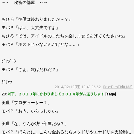
～～ 秘密の部屋 ～～
ちひろ『準備は終わりましたか～？』
モバＰ「はい、大丈夫ですよ」
ちひろ『では、アイドルのコたちを楽しませてあげてくださいね』
モバＰ「ホストじゃないんだけどな……」
ﾋﾟﾝﾎﾟｰﾝ
モバＰ「さぁ、次はだれだ？」
ｶﾞﾁｬｯ
2014/02/10(月) 13:40:36.62
ID: etFLmEId0 (33)
23:
以下、２０１３年にかわりまして２０１４年がお送りします
[saga]
美世「プロデューサー？」
モバＰ「おう、いらっしゃい」
美世「な、なんか凄い部屋だね？」
モバＰ「ほんとに、こんな金あるならスタドリやエナドリを支給制に