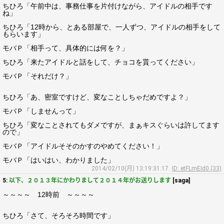
ちひろ「午前中は、事務仕事を片付けながら、アイドルの相手です
ね」
ちひろ「12時から、とある部屋で、一人ずつ、アイドルの相手をして
もらいます」
モバＰ「相手って、具体的には何を？」
ちひろ「来たアイドルと話をして、チョコを貰ってください」
モバＰ「それだけ？」
ちひろ「あ、密室ですけど、変なことしちゃだめですよ？」
モバＰ「しませんって」
ちひろ「変なことされてもダメですが、まぁキスぐらいは許してます
ので」
モバＰ「アイドルそそのかすのやめてください！」
モバＰ「はいはい、わかりました」
2014/02/10(月) 13:19:31.17
ID: etFLmEId0 (33)
5:
以下、２０１３年にかわりまして２０１４年がお送りします
[saga]
～～～～ 12時前 ～～～～
ちひろ「さて、そろそろ時間です」