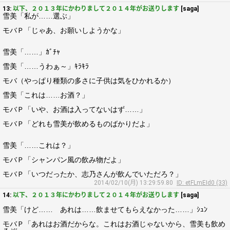
13:
以下、２０１３年にかわりまして２０１４年がお送りします
[saga]
雪美「私が……選ぶ」
モバＰ「じゃあ、お願いしようかな」
雪美「……」ｶﾞﾁｬ
雪美「……うわぁ～」ｷﾗｷﾗ
モバ（やっぱり種類の多さに子供は気をひかれるか）
雪美「これは……お酒？」
モバＰ「いや、お酒は入ってないはず……」
モバＰ「どれも雪美が飲めるものばかりだよ」
雪美「……これは？」
モバＰ「シャンパン風の飲み物だよ」
モバＰ「いつだったか、志乃さんが飲んでいただろ？」
2014/02/10(月) 13:29:59.80
ID: etFLmEId0 (33)
14:
以下、２０１３年にかわりまして２０１４年がお送りします
[saga]
雪美「けど…… あれは……飲ませてもらえなかった……」ｼｭﾝ
モバＰ「あれはお酒だからな。これはお酒じゃないから、雪美も飲め