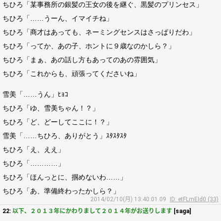
ちひろ「某事務所の銀髪の王女の後を継ぐ、黒髪のプリンセス」
ちひろ「……うーん、イマイチね」
ちひろ「商才はあっても、ネーミングセンスはさっぱりだわ」
ちひろ「ってか、あの子、ホントに９歳なのかしら？」
ちひろ「まぁ、あの話し方もあってのあの雰囲気」
ちひろ「これからも、頑張ってくださいね」
雪美「……うん」ﾋｮｺ
ちひろ「ゆ、雪美ちゃん！？」
ちひろ「ど、どーしてここに！？」
雪美「……ちひろ、ありがとう」ｽﾀｽﾀｽﾀ
ちひろ「え、ええ」
ちひろ「…………」
ちひろ「ほんっとに、掴めないわ……」
ちひろ「あ、準備終わったかしら？」
2014/02/10(月) 13:40:01.09
ID: etFLmEId0 (33)
22:
以下、２０１３年にかわりまして２０１４年がお送りします
[saga]