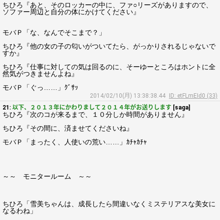
ちひろ『あと、そのロッカーの中に、ファ○リーズがありますので、
ソファー周辺と自分の体にかけてください』
モバＰ「な、なんでそこまで？」
ちひろ『他の女の子の匂いがついてたら、がっかりされるじゃないで
すか』
ちひろ『仕事に対しての気は回るのに、そーゆーところはホントに全
然気がつきませんよね』
モバＰ「ぐっ……」ｸﾞｻｯ
2014/02/10(月) 13:38:38.44
ID: etFLmEId0 (33)
21:
以下、２０１３年にかわりまして２０１４年がお送りします
[saga]
ちひろ『次のコが来るまで、１０分しか時間がありません』
ちひろ『その間に、済ませてくださいね』
モバＰ「まったく、人使いの荒い……」ｶﾁｬｶﾁｬ
～～ モニタールーム ～～
ちひろ「雪美ちゃんは、成長したら間違いなくミステリアスな美女に
なるわね」