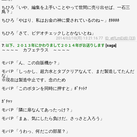
ちひろ「いや、編集を上手いことやって世間に売り出せば、一石三
鳥？」
ちひろ「やはり、私はお金の神に愛されているのね～」ｵﾎﾎﾎﾎ
ちひろ「さて、ビデオチェックしとかないとね」
2014/02/10(月) 13:21:16.77
ID: etFLmEId0 (33)
7:
以下、２０１３年にかわりまして２０１４年がお送りします
[saga]
～～～～ カフェテラス ～～～～
モバＰ「ん、この自販機か？」
モバＰ「しっかし、超力水とタブクリアなんて、まだ製造してたんだ
な」
※現在は製造中止です。念のため
モバＰ「このボタンを同時に押すと」ﾎﾟﾁｯﾄﾅ
ｶﾞﾁｬｯ
モバＰ「隣に扉なんてあったっけ？」
モバＰ「まぁ、気にしたら負けだ。さっさと入ろう」
モバＰ「うわっ、何だこの部屋？」