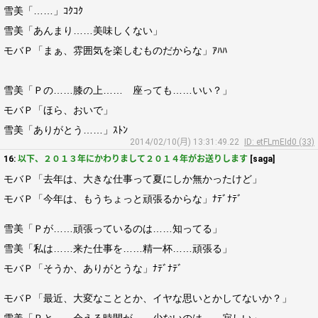
雪美「……」ｺｸｺｸ
雪美「あんまり……美味しくない」
モバＰ「まぁ、雰囲気を楽しむものだからな」ｱﾊﾊ
雪美「Ｐの……膝の上…… 座っても……いい？」
モバＰ「ほら、おいで」
雪美「ありがとう……」ｽﾄﾝ
2014/02/10(月) 13:31:49.22
ID: etFLmEId0 (33)
16:
以下、２０１３年にかわりまして２０１４年がお送りします
[saga]
モバＰ「去年は、大きな仕事って夏にしか無かったけど」
モバＰ「今年は、もうちょっと頑張るからな」ﾅﾃﾞﾅﾃﾞ
雪美「Ｐが……頑張っているのは……知ってる」
雪美「私は……来た仕事を……精一杯……頑張る」
モバＰ「そうか、ありがとうな」ﾅﾃﾞﾅﾃﾞ
モバＰ「最近、大変なこととか、イヤな思いとかしてないか？」