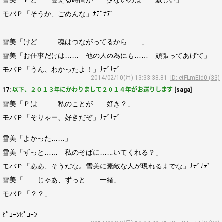
雪美「Ｐと……会える時間が……少ないのは……寂しい」
モバＰ「そうか、ごめんな」ﾅﾃﾞﾅﾃﾞ
雪美「けど…… 魂はつながってるから……」
雪美「お仕事だけは…… 他の人の為にも…… 頑張ってあげて」
モバＰ「うん、わかったよ！」ﾅﾃﾞﾅﾃﾞ
2014/02/10(月) 13:33:38.81
ID: etFLmEId0 (33)
17:
以下、２０１３年にかわりまして２０１４年がお送りします
[saga]
雪美「Ｐは…… 私のことが……好き？」
モバＰ「そりゃー、好きだぞ」ﾅﾃﾞﾅﾃﾞ
雪美「よかった……」
雪美「ずっと…… 私のそばに……いてくれる？」
モバＰ「ああ、そうだな。雪美に素敵な人が現れるまでな」ﾅﾃﾞﾅﾃﾞ
雪美「……じゃあ、ずっと……一緒」
モバＰ「？？」
ﾋﾟｺｰﾝﾋﾟｺｰﾝ