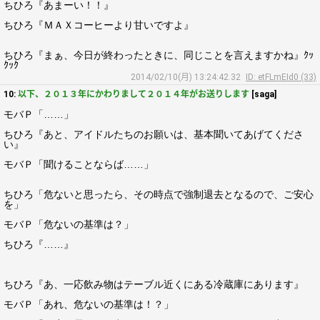
ちひろ『あまーい！！』
ちひろ『ＭＡＸコーヒーより甘いですよ』
ちひろ『まぁ、今日が終わったときに、同じことを言えますかね』ｸｯ
ｸｯｸ
2014/02/10(月) 13:24:42.32
ID: etFLmEId0 (33)
10:
以下、２０１３年にかわりまして２０１４年がお送りします
[saga]
モバＰ「……」
ちひろ『あと、アイドルたちのお願いは、基本聞いてあげてくださ
い』
モバＰ「聞けることならば……」
ちひろ「危ないと思ったら、その時点で強制退去となるので、ご安心
を」
モバＰ「危ないの基準は？」
ちひろ『……』
ちひろ『あ、一応飲み物はテーブル近くにある冷蔵庫にあります』
モバＰ「あれ、危ないの基準は！？」