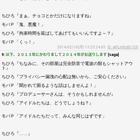
ちひろ『まぁ、チョコとかだけになりますね』
モバＰ「鬼、悪魔！」
ちひろ『拘束時間を延ばしてあげてもいいんですよ～？』
モバＰ「くっ！」
2014/02/10(月) 13:23:24.65
ID: etFLmEId0 (33)
9:
以下、２０１３年にかわりまして２０１４年がお送りします
[saga]
ちひろ『ちなみに、その部屋は完全防音で電波の類もシャットアウ
ト』
ちひろ『プライバシー漏洩の心配は無いから、ご安心ください』
モバＰ「聞かれて困るような話はしませんよ！」
ちひろ『プロデューサーさんは、そうかもしれませんが』
ちひろ『アイドルたちは、どうでしょうね？』
モバＰ「アイドルたちだって、みんな同じはずです」
ちひろ『……』