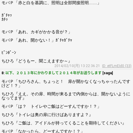
モバＰ「赤と白を基調に、照明は全部間接照明……」
ｶﾞﾁｬｯ
ｶﾁｯ
モバＰ「あれ、カギがかかる音が？」
モバＰ「あれ、開かない！」ｶﾞﾁｬｶﾞﾁｬ
ﾋﾟﾝﾎﾟｰﾝ
ちひろ『どうもー、聞こえますか～』
2014/02/10(月) 13:22:36.21
ID: etFLmEId0 (33)
8:
以下、２０１３年にかわりまして２０１４年がお送りします
[saga]
モバＰ「ちひろさん、ちょっと！ 扉が開かなくなっちゃったんです
けど！？」
ちひろ『ええ。その扉、時間が来るまで内側からは、開かないように
なってます』
モバＰ「は？ トイレやご飯はどーすんですか！？」
ちひろ『トイレは奥の扉に行けばありますよ？』
ちひろ『ご飯は、アイドルが持ってくることを期待してください』
モバＰ「なかったら、どーすんですか！？」