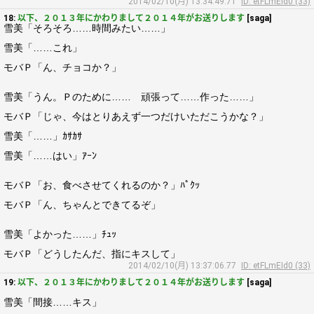
2014/02/10(月) 13:34:49.71
ID: etFLmEId0 (33)
18:
以下、２０１３年にかわりまして２０１４年がお送りします
[saga]
雪美「そろそろ……時間みたい……」
雪美「……これ」
モバＰ「ん、チョコか？」
雪美「うん。Ｐのために…… 頑張って……作った……」
モバＰ「じゃ、今はとりあえず一つだけいただこうかな？」
雪美「……」ｶｻｶｻ
雪美「……はい」ｱｰﾝ
モバＰ「お、食べさせてくれるのか？」ﾊﾟｸｯ
モバＰ「ん、ちゃんとできてるぞ」
雪美「よかった……」ﾁｭｯ
モバＰ「どうしたんだ、指にキスして」
2014/02/10(月) 13:37:06.77
ID: etFLmEId0 (33)
19:
以下、２０１３年にかわりまして２０１４年がお送りします
[saga]
雪美「間接……キス」