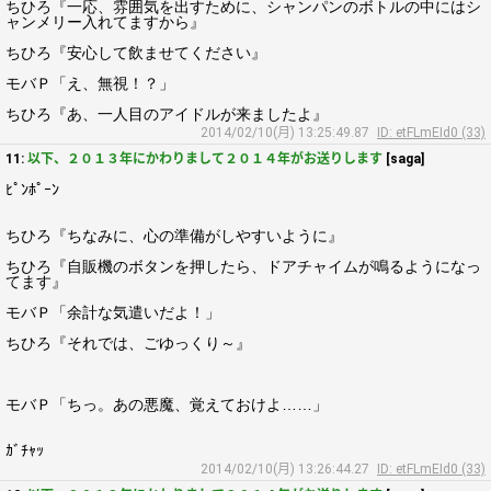
ちひろ『一応、雰囲気を出すために、シャンパンのボトルの中にはシ
ャンメリー入れてますから』
ちひろ『安心して飲ませてください』
モバＰ「え、無視！？」
ちひろ『あ、一人目のアイドルが来ましたよ』
2014/02/10(月) 13:25:49.87
ID: etFLmEId0 (33)
11:
以下、２０１３年にかわりまして２０１４年がお送りします
[saga]
ﾋﾟﾝﾎﾟｰﾝ
ちひろ『ちなみに、心の準備がしやすいように』
ちひろ『自販機のボタンを押したら、ドアチャイムが鳴るようになっ
てます』
モバＰ「余計な気遣いだよ！」
ちひろ『それでは、ごゆっくり～』
モバＰ「ちっ。あの悪魔、覚えておけよ……」
ｶﾞﾁｬｯ
2014/02/10(月) 13:26:44.27
ID: etFLmEId0 (33)