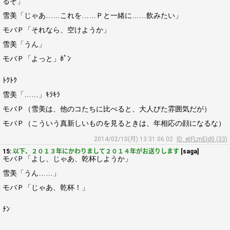
るぞ」
雪美「じゃあ……これを……Ｐと一緒に……飲みたい」
モバＰ「それなら、空けようか」
雪美「うん」
モバＰ「よっと」ﾎﾟﾝ
ﾄｸﾄｸ
雪美「……」ｷﾗｷﾗ
モバＰ（雪美は、他のコたちに比べると、大人びた雰囲気だが）
モバＰ（こういう真新しいものを見るときは、年相応の顔になるな）
2014/02/10(月) 13:31:06.02
ID: etFLmEId0 (33)
15:
以下、２０１３年にかわりまして２０１４年がお送りします
[saga]
モバＰ「よし、じゃあ、乾杯しようか」
雪美「うん……」
モバＰ「じゃあ、乾杯！」
ﾁﾝ