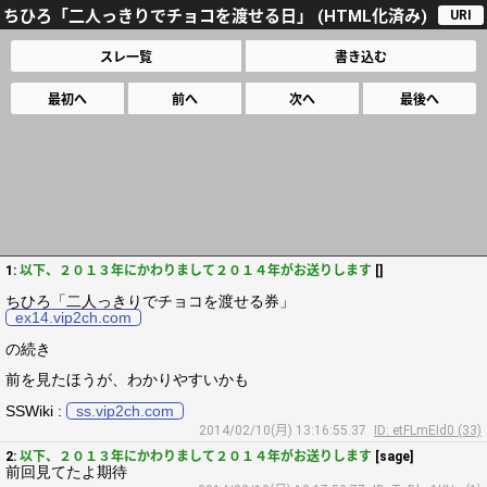
ちひろ「二人っきりでチョコを渡せる日」 (HTML化済み)
URI
スレ一覧
書き込む
最初へ
前へ
次へ
最後へ
1:
以下、２０１３年にかわりまして２０１４年がお送りします
[]
ちひろ「二人っきりでチョコを渡せる券」
ex14.vip2ch.com
の続き
前を見たほうが、わかりやすいかも
SSWiki :
ss.vip2ch.com
2014/02/10(月) 13:16:55.37
ID: etFLmEId0 (33)
2:
以下、２０１３年にかわりまして２０１４年がお送りします
[sage]
前回見てたよ期待