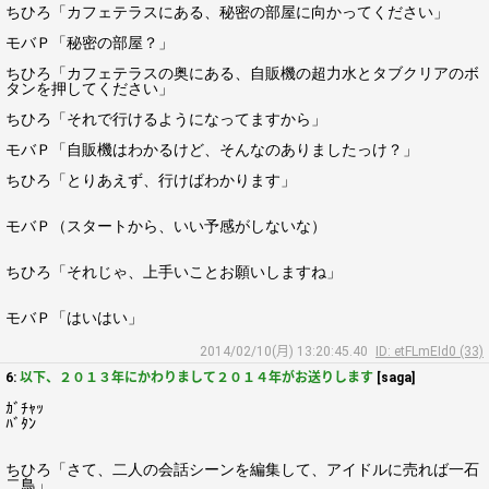
ちひろ「カフェテラスにある、秘密の部屋に向かってください」
モバＰ「秘密の部屋？」
ちひろ「カフェテラスの奥にある、自販機の超力水とタブクリアのボ
タンを押してください」
ちひろ「それで行けるようになってますから」
モバＰ「自販機はわかるけど、そんなのありましたっけ？」
ちひろ「とりあえず、行けばわかります」
モバＰ（スタートから、いい予感がしないな）
ちひろ「それじゃ、上手いことお願いしますね」
モバＰ「はいはい」
2014/02/10(月) 13:20:45.40
ID: etFLmEId0 (33)
6:
以下、２０１３年にかわりまして２０１４年がお送りします
[saga]
ｶﾞﾁｬｯ
ﾊﾞﾀﾝ
ちひろ「さて、二人の会話シーンを編集して、アイドルに売れば一石
二鳥」