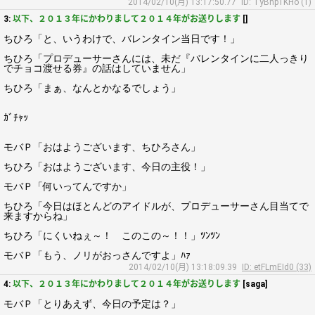
2014/02/10(月) 13:17:50.77
ID: TyBhp1KHo (1)
3:
以下、２０１３年にかわりまして２０１４年がお送りします
[]
ちひろ「と、いうわけで、バレンタイン当日です！」
ちひろ「プロデューサーさんには、未だ『バレンタインに二人っきり
でチョコ渡せる券』の話はしていません」
ちひろ「まぁ、なんとかなるでしょう」
ｶﾞﾁｬｯ
モバＰ「おはようございます、ちひろさん」
ちひろ「おはようございます、今日の主役！」
モバＰ「何いってんですか」
ちひろ「今日はほとんどのアイドルが、プロデューサーさん目当てで
来ますからね」
ちひろ「にくいねぇ～！ このこの～！！」ﾂﾝﾂﾝ
モバＰ「もう、ノリがおっさんですよ」ﾊｧ
2014/02/10(月) 13:18:09.39
ID: etFLmEId0 (33)
4:
以下、２０１３年にかわりまして２０１４年がお送りします
[saga]
モバＰ「とりあえず、今日の予定は？」