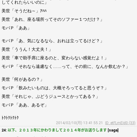
してくれたらいいのに」
美世「そうだね～」ｱﾊﾊ
美世「あれ、座る場所ってそのソファー１つだけ？」
モバＰ「ああ」
モバＰ「あ、気になるなら、おれは立ってるけど？」
美世「ううん！大丈夫！」
美世「車で助手席に座るのと、変わらない感覚だよ！」
モバＰ「それなら遠慮なく……って、その前に、なんか飲むか？」
美世「何があるの？」
モバＰ「飲みたいものは、大概そろってると思うぞ？」
美世「それじゃ、ぶどうジュースとかってある？」
モバＰ「ああ、あるぞ」
ﾄｸﾄｸﾄｸﾄｸ
2014/02/10(月) 13:41:55.21
ID: etFLmEId0 (33)
24:
以下、２０１３年にかわりまして２０１４年がお送りします
[saga]