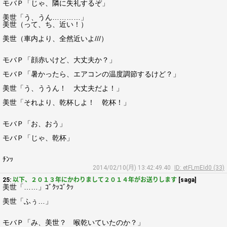
モバＰ「じゃ、隣に失礼するぞ」
美世「う、うん…………」
美世（って、ち、近い！）
美世（車内より、全然近いよ///）
モバＰ「顔赤いけど、大丈夫か？」
モバＰ「暑かったら、エアコンの温度調節するけど？」
美世「う、ううん！ 大丈夫だよ！」
美世「それより、乾杯しよ！ 乾杯！」
モバＰ「お、おう」
モバＰ「じゃ、乾杯」
ﾁﾝｯ
2014/02/10(月) 13:42:49.40
ID: etFLmEId0 (33)
25:
以下、２０１３年にかわりまして２０１４年がお送りします
[saga]
美世「……」ｺﾞｸｯｺﾞｸｯ
美世「ふぅ…」
モバＰ「み、美世？ 喉乾いていたのか？」