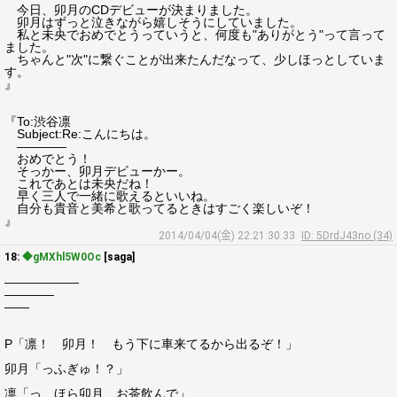
今日、卯月のCDデビューが決まりました。
卯月はずっと泣きながら嬉しそうにしていました。
私と未央でおめでとうっていうと、何度も"ありがとう"って言って
ました。
ちゃんと"次"に繋ぐことが出来たんだなって、少しほっとしていま
す。
』
『To:渋谷凛
Subject:Re:こんにちは。
――――
おめでとう！
そっかー、卯月デビューかー。
これであとは未央だね！
早く三人で一緒に歌えるといいね。
自分も貴音と美希と歌ってるときはすごく楽しいぞ！
』
2014/04/04(金) 22:21:30.33
ID: 5DrdJ43no (34)
18:
◆gMXhl5W0Oc
[saga]
――――――
――――
――
P「凛！ 卯月！ もう下に車来てるから出るぞ！」
卯月「っふぎゅ！？」
凛「っ、ほら卯月、お茶飲んで」