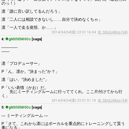
のっ！）
凛「誰に言い訳してるんだろう」
凛「二人には相談できないし……自分で決めなくちゃ」
凛「一人で走る覚悟、か……」
2014/04/04(金) 22:01:16.04
ID: 5DrdJ43no (34)
4:
◆gMXhl5W0Oc
[saga]
――――
――
凛「プロデューサー」
P「ん、凛か。"決まった"か？」
凛「はい、"決めました"」
P「いい表情（かお）だ。
先にミーティングルームに行っててくれ。ここ片付けてから行
く」
2014/04/04(金) 22:01:51.18
ID: 5DrdJ43no (34)
5:
◆gMXhl5W0Oc
[saga]
― ミーティングルーム ―
P「さて、これから凛にはボーカルを重点的にトレーニングして貰う
事になる」