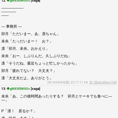
12:
◆gMXhl5W0Oc
[saga]
――――――
――――
――
― 事務所 ―
卯月「ただいまー。あ、凛ちゃん」
未央「たっだいまー！ お？」
凛「卯月、未央。おかえり」
未央「おー、しぶりんだ。久しぶりだね」
凛「そうだね、最近ちょっと忙しかったから」
卯月「疲れてない？ 大丈夫？」
凛「大丈夫だよ。ありがとう」
2014/04/04(金) 22:17:11.64
ID: 5DrdJ43no (34)
13:
◆gMXhl5W0Oc
[saga]
未央「あ、この後時間あったりする？ 卯月とケーキでも食べに―
―」
P「凛！ 居るか？」