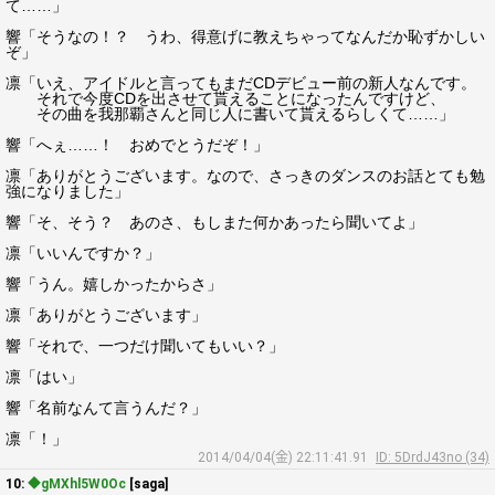
て……」
響「そうなの！？ うわ、得意げに教えちゃってなんだか恥ずかしい
ぞ」
凛「いえ、アイドルと言ってもまだCDデビュー前の新人なんです。
それで今度CDを出させて貰えることになったんですけど、
その曲を我那覇さんと同じ人に書いて貰えるらしくて……」
響「へぇ……！ おめでとうだぞ！」
凛「ありがとうございます。なので、さっきのダンスのお話とても勉
強になりました」
響「そ、そう？ あのさ、もしまた何かあったら聞いてよ」
凛「いいんですか？」
響「うん。嬉しかったからさ」
凛「ありがとうございます」
響「それで、一つだけ聞いてもいい？」
凛「はい」
響「名前なんて言うんだ？」
凛「！」
2014/04/04(金) 22:11:41.91
ID: 5DrdJ43no (34)
10:
◆gMXhl5W0Oc
[saga]