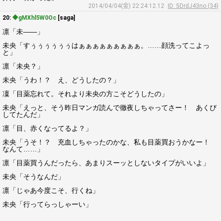
2014/04/04(金) 22:24:12.12
ID: 5DrdJ43no (34)
20:
◆gMXhl5W0Oc
[saga]
凛「未――」
未央「すぅぅぅぅぅぅはぁぁぁぁぁぁぁぁぁ。……顔洗ってこよっ
と」
凛「未央？」
未央「うわ！？ え、どうしたの？」
凜「目薬忘れて。それより未央の方こそどうしたの」
未央「えっと、そう昨日マンガ読んで徹夜しちゃってさー！ あくび
してたんだ」
凛「目、赤くなってるよ？」
未央「うそ！？ 充血しちゃったのかな、私も目薬買おうかなー！
なんて……」
凛「目薬買うんだったら、あまりスーッとしないタイプがいいよ」
未央「そうなんだ」
凛「じゃあ今度こそ、行くね」
未央「行ってらっしゃーい」