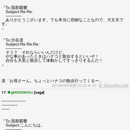
『To:我那覇響
Subject:Re:Re:
――――
ありがとうございます。でも本当に些細なことなので、大丈夫で
す。
』
『To:渋谷凛
Subject:Re:Re:Re:
――――
そう？ それならいいんだけど。
やな事があったときはハナコと散歩するといいぞ！
自分も犬美と散歩して体動かしてすっきりするんだ！
』
凛「お母さーん。ちょっとハナコの散歩行ってくるー」
2014/04/04(金) 22:20:41.52
ID: 5DrdJ43no (34)
17:
◆gMXhl5W0Oc
[saga]
――――――
――――
――
『To:我那覇響
Subject:こんにちは。
――――