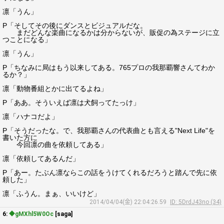
凛「うん」
P「そしてその後にダンスとビジュアルだな。
まだどんな楽曲になるかは分からないが、販促の為ステージに立
つことになる」
凛「うん」
P「ちなみに局はもう以来してある。765プロの我那覇響さんてわか
るか？」
凛「動物番組とかに出てるよね」
P「ああ。そういえば凛は犬飼ってたっけ」
凛「ハナコだよ」
P「そうだったな。で、我那覇さんの代表曲とも言える"Next Life"を
書いた方に
今回凛の曲を依頼してある」
凛「依頼してあるんだ」
P「あー。たぶん凛ならこの話をうけてくれるだろうと踏んで先に依
頼した」
凛「ふうん。まぁ、いいけど」
2014/04/04(金) 22:04:26.59
ID: 5DrdJ43no (34)
6:
◆gMXhl5W0Oc
[saga]