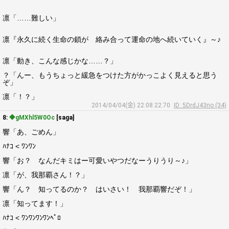
凛「……難しい」
凛『永久に続く生命の鎖が 絡み合って運命の地へ続いていく』～♪
凛「動き、こんな感じかな……？」
？「んー、もうちょっと緩急をつけた方がかっこよく見えると思う
ぞ」
凛「！？」
2014/04/04(金) 22:08:22.70
ID: 5DrdJ43no (34)
8:
◆gMXhl5W0Oc
[saga]
響「あ、ごめん」
ﾊﾅｺ < ﾜﾝﾜﾝ
響「お？ なんだキミはー可愛いやつだなーうりうり～♪」
凛「が、我那覇さん！？」
響「ん？ 知ってるのか？ はいさい！ 我那覇響だぞ！」
凛「知ってます！」
ﾊﾅｺ < ﾜﾝﾜﾝﾜﾝﾜﾝﾍﾟﾛ