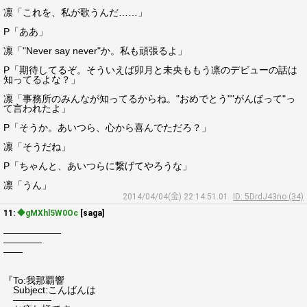
凛「これを、私が歌うんだ……」
P「ああ」
凛「"Never say never"か。私も頑張るよ」
P「期待してるぞ。そういえば卯月と未央ももう凛のデビューの話は
知ってるよな？」
凛「事務所のみんなが知ってるからね。"おめでとう""がんばって"っ
て言われたよ」
P「そうか。あいつら、心から喜んでただろ？」
凛「そうだね」
P「ちゃんと、あいつらに繋げてやろうな」
凛「うん」
2014/04/04(金) 22:14:51.01
ID: 5DrdJ43no (34)
11:
◆gMXhl5W0Oc
[saga]
――――――
――――
――
『To:我那覇響
Subject:こんばんは
――――