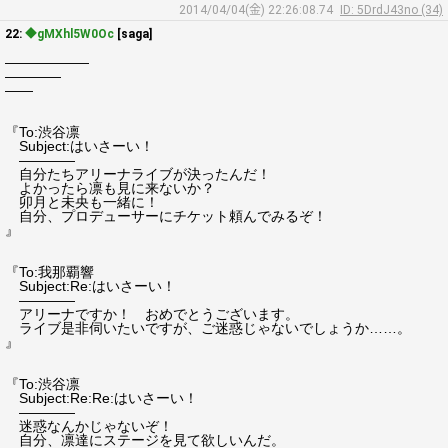
2014/04/04(金) 22:26:08.74
ID: 5DrdJ43no (34)
22:
◆gMXhl5W0Oc
[saga]
――――――
――――
――
『To:渋谷凛
Subject:はいさーい！
――――
自分たちアリーナライブが決ったんだ！
よかったら凛も見に来ないか？
卯月と未央も一緒に！
自分、プロデューサーにチケット頼んでみるぞ！
』
『To:我那覇響
Subject:Re:はいさーい！
――――
アリーナですか！ おめでとうございます。
ライブ是非伺いたいですが、ご迷惑じゃないでしょうか……。
』
『To:渋谷凛
Subject:Re:Re:はいさーい！
――――
迷惑なんかじゃないぞ！
自分、凛達にステージを見て欲しいんだ。