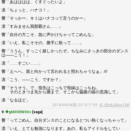
響「あはははは、くすぐったいよ」
凛「ちょっと、ハナコ！」
響「そっかー、キミはハナコって言うのかー」
凛「すみません我那覇さん……」
響「自分の方こそ、急に声かけちゃってごめんな」
凛「いえ、私こそその、勝手に歌って……」
響「ううん、すっごく嬉しかったぞ。ちなみにさっきの部分のダンス
は――こう！」
凛「……すごい……」
響「えへへ、面と向かって言われると照れちゃうなぁ」///
凛「こう、――こう、ですか？」
響「そうそう。で、指先はこっちで視線はこっちね。
そのときつま先から腰まで、そこから脇腹の線の意識して」
凛「なるほど」
2014/04/04(金) 22:10:17.59
ID: 5DrdJ43no (34)
9:
◆gMXhl5W0Oc
[saga]
響「ってごめん。自分ダンスのことになるとつい熱くなっちゃって」
凛「いえ、とても勉強になります。あの、私もアイドルをしてい