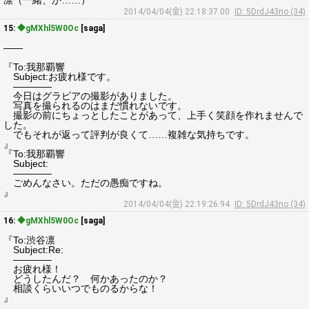
凛（一緒、か……）
2014/04/04(金) 22:18:37.00
ID: 5DrdJ43no (34)
15:
◆gMXhl5W0Oc
[saga]
――
『To:我那覇響
Subject:お疲れ様です。
――――
今日はグラビアの撮影がありました。
写真を撮られるのはまだ慣れないです。
撮影の前にちょっとしたことがあって、上手く笑顔を作れませんで
した。
でもそれが返って評判が良くて……複雑な気持ちです。
』
『To:我那覇響
Subject:
――――
ごめんなさい。ただの愚痴ですね。
』
2014/04/04(金) 22:19:26.94
ID: 5DrdJ43no (34)
16:
◆gMXhl5W0Oc
[saga]
『To:渋谷凛
Subject:Re:
――――
お疲れ様！
どうしたんだ？ 何かあったのか？
相談くらいいつでものるからな！
』