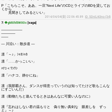
P「こちらこそ。ああ、一旦"Next Life"のCDとライブのBDを貸してお
くから
見聞きしてみるといい」
2014/04/04(金) 22:06:45.89
ID: 5DrdJ43no (34)
7:
◆gMXhl5W0Oc
[saga]
――――――
――――
――
― 川沿い：散歩道 ―
凛「～♪」ｼｬｶｼｬｶ
凛「……かっこいい」
ﾊﾅｺ < ﾜﾝﾜﾝ
凛「ハナコ、静かにね」
凛（我那覇さん、ダンスが得意っていうのは知ってたけど歌もこんな
にすごいんだ）
凛（動物たちと遊んでるときはあんなに可愛い人なのに）
凛『忘れはしない君の温もりと 偽り無い真剣な 眼差しを ずっ
と』～♪