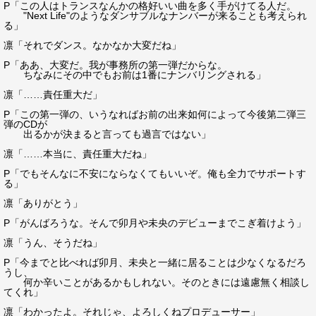
P「この人はトランスなんかの格好いい曲を多く手がけてる人だ。
"Next Life"のようなダンサブルなナンバーが来ることも考えられ
る」
凛「それでダンス。なかなか大変だね」
P「ああ、大変だ。我が事務所の第一弾だからな。
ちなみにその中でもお前は1番にナンバリングされる」
凛「……責任重大だ」
P「この第一弾の、いうなればお前の出来如何によって今後第二弾三
弾のCDが
出るかが決まると言っても過言ではない」
凛「……本当に、責任重大だね」
P「でもそんなに不安にならなくてもいいぞ。俺も全力でサポートす
る」
凛「ありがとう」
P「がんばろうな。そんで卯月や未央のデビューまでこぎ着けよう」
凛「うん、そうだね」
P「今までと比べれば卯月、未央と一緒に居ることは少なくなるだろ
うし、
何か辛いことがあるかもしれない。そのときには遠慮無く相談し
てくれ」
凛「わかったよ。それじゃ、よろしくねプロデューサー」