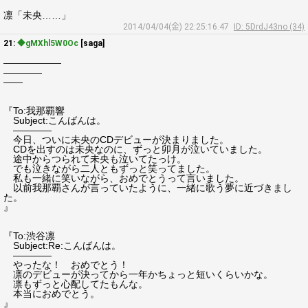
凛「未央……」
2014/04/04(金) 22:25:16.47
ID: 5DrdJ43no (34)
21:
◆gMXhl5W0Oc
[saga]
――――――
――――
――
『To:我那覇響
Subject:こんばんは。
――――
今日、ついに未央のCDデビューが決まりました。
CDを出すのは未央なのに、ずっと卯月が泣いていました。
途中からつられて未央も泣いてたっけ。
でも泣きながら二人ともずっと笑ってました。
私も一緒に笑いながら、おめでとうって言いました。
以前我那覇さんが言っていたように、一緒に歌う夢に近づきまし
た。
』
『To:渋谷凛
Subject:Re:こんばんは。
――――
やったな！ おめでとう！
凛のデビューが決ってから一年かちょっと短いくらいかな。
凛もずっと心配してたもんな。
本当におめでとう。
』