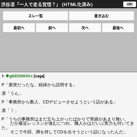
渋谷凛「一人で走る覚悟？」 (HTML化済み)
URI
スレ一覧
書き込む
最初へ
前へ
次へ
最後へ
1:
◆gMXhl5W0Oc
[saga]
P「唐突だったな。経緯から説明する」
凛「うん」
P「事務所から数人、CDデビューさせようという話がある」
凛「！」
P「うちの事務所はまだ立ち上がったばかりで実績があまり無い。
だが最近レッスンが進むにつれ、幾人かはだいぶ実力も付いてき
た。
そこで今回、満を持してCDを出そうという話になったんだ」