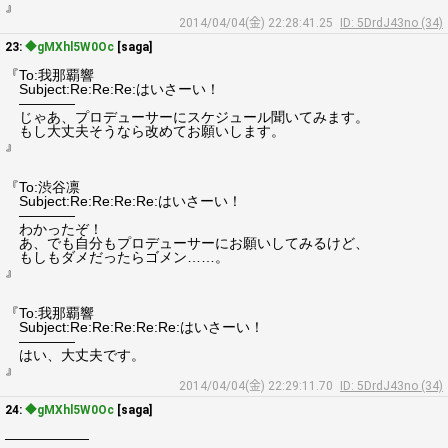
』
2014/04/04(金) 22:28:41.25
ID: 5DrdJ43no (34)
23:
◆gMXhl5W0Oc
[saga]
『To:我那覇響
Subject:Re:Re:Re:はいさーい！
――――
じゃあ、プロデューサーにスケジュール聞いてみます。
もし大丈夫そうなら改めてお願いします。
』
『To:渋谷凛
Subject:Re:Re:Re:Re:はいさーい！
――――
わかったぞ！
あ、でも自分もプロデューサーにお願いしてみるけど、
もしもダメだったらゴメン……。
』
『To:我那覇響
Subject:Re:Re:Re:Re:Re:はいさーい！
――――
はい、大丈夫です。
』
2014/04/04(金) 22:29:11.70
ID: 5DrdJ43no (34)
24:
◆gMXhl5W0Oc
[saga]
――――――