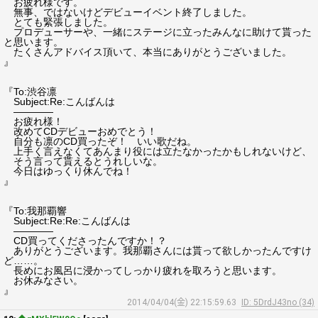
お疲れ様です。
無事、ではないけどデビューイベント終了しました。
とても緊張しました。
プロデューサーや、一緒にステージに立ったみんなに助けて貰った
と思います。
たくさんアドバイス頂いて、本当にありがとうございました。
』
『To:渋谷凛
Subject:Re:こんばんは
――――
お疲れ様！
改めてCDデビューおめでとう！
自分も凛のCD買ったぞ！ いい歌だね。
上手く言えなくてあんまり役には立たなかったかもしれないけど、
そう言って貰えるとうれしいな。
今日はゆっくり休んでね！
』
『To:我那覇響
Subject:Re:Re:こんばんは
――――
CD買ってくださったんですか！？
ありがとうございます。我那覇さんには貰って欲しかったんですけ
ど……。
長めにお風呂に浸かってしっかり疲れを取ろうと思います。
お休みなさい。
』
2014/04/04(金) 22:15:59.63
ID: 5DrdJ43no (34)