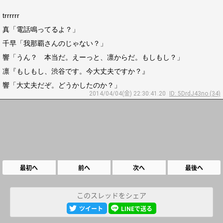
trrrrrr
真「電話鳴ってるよ？」
千早「我那覇さんのじゃない？」
響「うん？ 本当だ。えーっと、凛からだ。もしもし？」
凛『もしもし、渋谷です。今大丈夫ですか？』
響「大丈夫だぞ。どうかしたのか？」
2014/04/04(金) 22:30:41.20
ID: 5DrdJ43no (34)
最初へ
前へ
次へ
最後へ
このスレッドをシェア
ツイート
LINEで送る