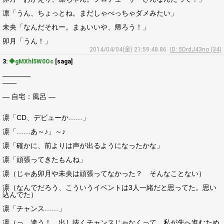
凛「うん、ちょっとね。まだしゃべっちゃダメみたい」
未央「なんだそれー。まぁいいや、帰ろう！」
卯月「うん！」
2014/04/04(金) 21:59:48.86
ID: 5DrdJ43no (34)
3:
◆gMXhl5W0Oc
[saga]
――――
――
― 自宅：風呂 ―
凛「CD、デビューか……」
凛「……あ～♪」～♪
凛「確かに、前よりは声が出るようになったかな」
凛「頑張ってきたもんね」
凛（じゃあ卯月や未央は頑張ってなかった？ そんなことない）
凛（なんでだろう、こういうイベントは3人一緒だと思ってた。思い
込んでた）
凛「チャンス……」
凛（っ、違う！ 出し抜くチャンスじゃなくって、私が先へ進むため