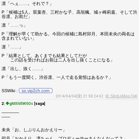
凛「へぇ……。それで？」
P「候補は5人。双葉杏、三村かな子、高垣楓、城ヶ崎莉嘉、そして渋
谷凛、お前だ」
凛「……っ」
P「理解が早くて助かる。今回の候補に島村卯月、本田未央の両名は
含まれていない」
凛「……」
P「結果として、あくまでも結果としてだが
この話を受ければお前は二人を出し抜くことになる」
凛「出し、抜く……」
P「もう一度聞く。渋谷凛、一人で走る覚悟はあるか？」
SSWiki :
ss.vip2ch.com
2014/04/04(金) 21:58:24.62
ID: 5DrdJ43no (34)
2:
◆gMXhl5W0Oc
[saga]
――――
――
未央「お、しぶりんおかえりー」
卯月「おかえり、凛ちゃん。プロデューサーさんなんだって？」