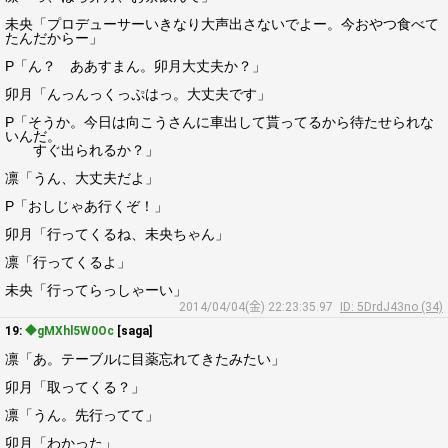
未央「プロデューサーいきなり大声出さないでよー。今おやつ食べて
たんだからー」
P「ん？ ああすまん。卯月大丈夫か？」
卯月「んっんっくっぷはっ。大丈夫です」
P「そうか。今日は向こうさんに車出して貰ってるから待たせられな
いんだ。
すぐ出られるか？」
凛「うん、大丈夫だよ」
P「おしじゃあ行くぞ！」
卯月「行ってくるね、未央ちゃん」
凛「行ってくるよ」
未央「行ってらっしゃーい」
2014/04/04(金) 22:23:35.97
ID: 5DrdJ43no (34)
19:
◆gMXhl5W0Oc
[saga]
凛「あ。テーブルに目薬忘れてきたみたい」
卯月「取ってくる？」
凛「うん。先行ってて」
卯月「わかった」