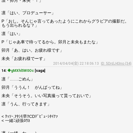
凛・卯月・未央「！」
凛「はい、プロデューサー」
P「おし。そんじゃ言ってあったようにこれからグラビアの撮影だ。
もう出られるな？」
凛「はい」
P「じゃあ車で待ってるから。卯月と未央もまたな」
卯月「あ、はい。お疲れ様です」
未央「お疲れ様でーす」
2014/04/04(金) 22:18:06.13
ID: 5DrdJ43no (34)
14:
◆gMXhl5W0Oc
[saga]
凛「……ごめん」
卯月「ううん！ がんばってね」
未央「そうそう。いい写真撮って貰っておいで」
凛「うん、行ってきます」
< ｸｯｿｰ,ｱﾀｼﾓ早ｸCDﾃﾞﾋﾞｭｰｼﾀｲﾅｧ
< 一緒ﾆ頑張ﾛｳﾈ