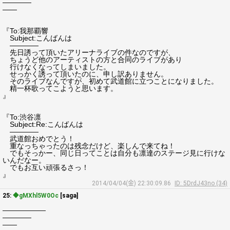
――――
――
『To:我那覇響
Subject:こんばんは
――――
先日誘って頂いたアリーナライブの件なのですが、
ちょうど他のアーティストの方と合同のライブがあり
行けなくなってしまいました。
せっかく誘って頂いたのに、申し訳ありません。
そのライブなんですが、初めて武道館に立つことになりました。
精一杯歌ってこようと思います。
』
『To:渋谷凛
Subject:Re:こんばんは
――――
武道館おめでとう！
重なっちゃったのは残念だけど、楽しんで来てね！
でもそっかー、同じ日ってことは自分も凛達のステージ見に行けな
いんだなー。
でもお互い頑張るさっ！
』
2014/04/04(金) 22:30:09.86
ID: 5DrdJ43no (34)
25:
◆gMXhl5W0Oc
[saga]
――――――
――――
――