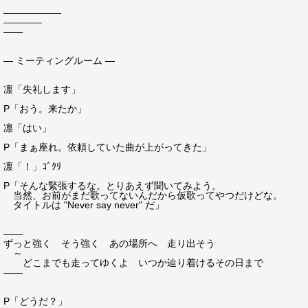
――――――
――――
――
― ミーティングルーム ―
凛「失礼します」
P「おう。来たか」
凛「はい」
P「まぁ座れ。依頼していた曲が上がってきた」
凛「！」ｺﾞｸﾘ
P「そんな緊張するな。とりあえず聞いてみよう。
当然、お前がまだ歌ってないんだから仮歌ってやつだけどな。
タイトルは "Never say never" だ」
――
ずっと強く そう強く あの場所へ 走り出そう
～
どこまでも走ってゆくよ いつか辿り着けるその日まで
――
P「どうだ？」