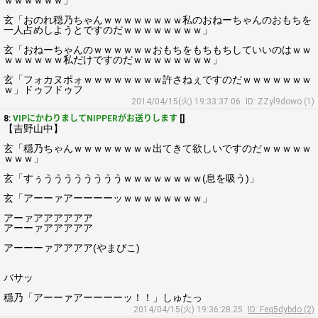
ｗｗｗｗｗｗ」
玄「おのれ穏乃ちゃんｗｗｗｗｗｗｗｗ私のおねーちゃんのおもちを
一人占めしようとですのだｗｗｗｗｗｗｗｗ」
玄「おねーちゃんのｗｗｗｗｗｗおもちをもちもちしていいのはｗｗ
ｗｗｗｗｗｗ私だけですのだｗｗｗｗｗｗｗｗ」
玄「フォカヌポォｗｗｗｗｗｗｗｗ許さねぇですのだｗｗｗｗｗｗｗ
ｗ」ドゥフドゥフ
2014/04/15(火) 19:33:37.06
ID: ZZyl9dowo (1)
8:
VIPにかわりましてNIPPERがお送りします
[]
【吉野山中】
玄「穏乃ちゃんｗｗｗｗｗｗｗｗ出てきて欲しいですのだｗｗｗｗｗ
ｗｗｗ」
玄「すぅううううううううｗｗｗｗｗｗｗｗ(息を吸う)」
玄「アーーァアーーーーッｗｗｗｗｗｗｗｗ」
アーァアアアアアア
アーーァアアアアア
アーーーァアアアア(やまびこ)
バサッ
穏乃「アーーァアーーーーッ！！」しゅたっ
2014/04/15(火) 19:36:28.25
ID: Feq5dybdo (2)