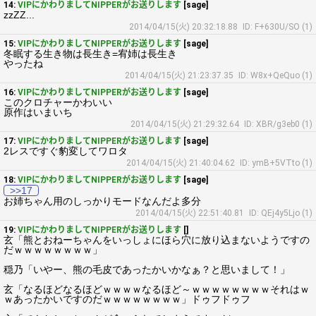
14:
VIPにかわりましてNIPPERがお送りします
[sage]
zzZZ...
2014/04/15(火) 20:32:18.88
ID: F+630U/SO (1)
15:
VIPにかわりましてNIPPERがお送りします
[sage]
冬眠する生き物は長生き=宥姉は長生き
やったね
2014/04/15(火) 21:23:37.35
ID: W8x+QeQuo (1)
16:
VIPにかわりましてNIPPERがお送りします
[sage]
このクロチャーかわいい
原作はいまいち
2014/04/15(火) 21:29:32.64
ID: XBR/g3eb0 (1)
17:
VIPにかわりましてNIPPERがお送りします
[sage]
2レスですぐ豹変してワロタ
2014/04/15(火) 21:40:04.62
ID: ymB+5VTto (1)
18:
VIPにかわりましてNIPPERがお送りします
[sage]
>>17
お姉ちゃん用のしっかりモードなんだよ多分
2014/04/15(火) 22:51:40.81
ID: QEj4y5Ljo (1)
19:
VIPにかわりましてNIPPERがお送りします
[]
玄「熊とおねーちゃんをいっしょにほら穴に放り込まないようですの
だｗｗｗｗｗｗｗｗ」
穏乃「いやー、熊の毛皮であったかいかなぁ？と思いまして！」
玄「なるほどなるほどｗｗｗｗなるほど～ｗｗｗｗｗｗｗｗそれはｗ
ｗあったかいですのだｗｗｗｗｗｗｗｗ」ドゥフドゥフ