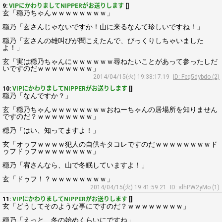
9:
VIPにかわりましてNIPPERがお送りします
[]
玄「穏乃ちゃんｗｗｗｗｗｗｗｗ」
穏乃「玄さんじゃないですか！山に来るなんて珍しいですね！」
穏乃「玄さんの雄叫びが聞こえたんで、びっくりしちゃいました
よ！」
玄「実は穏乃ちゃんにｗｗｗｗｗｗ尋ねたいことがあって参ったしだ
いですのだｗｗｗｗｗｗｗｗ」
2014/04/15(火) 19:38:17.19
ID: Feq5dybdo (2)
10:
VIPにかわりましてNIPPERがお送りします
[]
穏乃「なんですか？」
玄「穏乃ちゃんｗｗｗｗｗｗｗｗおねーちゃんの居場所を知りません
ですのだ？ｗｗｗｗｗｗｗｗ」
穏乃「はい、知ってますよ！」
玄「オゥフｗｗｗｗ犯人の自供キタコレですのだｗｗｗｗｗｗｗｗド
ゥフドゥフｗｗｗｗｗｗｗｗ」
穏乃「宥さんなら、山で冬眠していますよ！」
玄「ドゥフ！？ｗｗｗｗｗｗｗｗ」
2014/04/15(火) 19:41:59.21
ID: slhPW2yMo (1)
11:
VIPにかわりましてNIPPERがお送りします
[]
玄「どうしてそのような事にですのだ？ｗｗｗｗｗｗｗｗ」
穏乃「えっと、冬の始めくらいにですね」