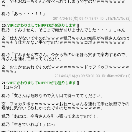
玄「でもおねーちゃんが食べられてしまうですのだｗｗｗｗｗｗｗ
ｗ」
穏乃「あっ・・・！！」
2014/04/16(水) 09:47:18.97
ID: yTh7NAVNo (2)
20:
VIPにかわりましてNIPPERがお送りします
[]
穏乃「すみません。そこまで頭が回りませんでした・・・」しゅん
玄「仕方がないですのだｗｗｗｗ穏乃ちゃんの知能がお猿さんなのは
ｗｗもう仕方がない事ですのだｗｗｗｗｗｗコポォｗｗｗｗｗｗｗ
ｗ」
穏乃「すみません玄さん。今から熊のいるほら穴まで案内するので、
宥さんを連れて帰ってください」
玄「おまかせあれですのだｗｗｗｗｗｗｗｗドゥフドゥフｗｗｗｗｗ
ｗｗｗ」
2014/04/16(水) 09:50:31.03
ID: dKmcx2tEo (1)
21:
VIPにかわりましてNIPPERがお送りします
[]
【ほら穴】
穏乃「玄さんは危険なので入り口で待っててください」
玄「フォカヌポォｗｗｗｗｗｗおねーちゃんを連れて来た段階でその
危険に気付いて欲しかったですのだｗｗｗｗｗｗｗｗ」
穏乃「あはは、今宥さんを引っ張って来ますので！」
穏乃「生きていれば！」にっ