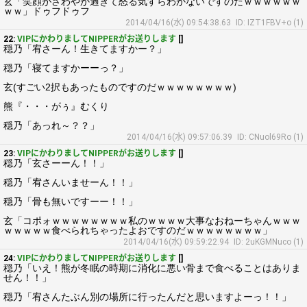
玄「笑顔がさわやか過ぎて怒る気すらわかないですのだｗｗｗｗｗｗ
ｗｗ」ドゥフドゥフ
2014/04/16(水) 09:54:38.63
ID: IZT1FBV+o (1)
22:
VIPにかわりましてNIPPERがお送りします
[]
穏乃「宥さーん！生きてますかー？」
穏乃「寝てますかーーっ？」
玄(すごい2択もあったものですのだｗｗｗｗｗｗｗｗ)
熊『・・・がぅ』むくり
穏乃「あっれ～？？」
2014/04/16(水) 09:57:06.39
ID: CNuol69Ro (1)
23:
VIPにかわりましてNIPPERがお送りします
[]
穏乃「玄さーーん！！」
穏乃「宥さんいませーん！！」
穏乃「骨も無いですーー！！」
玄「コポォｗｗｗｗｗｗｗｗ私のｗｗｗｗ大事なおねーちゃんｗｗｗ
ｗｗｗｗｗ食べられちゃったよおですのだｗｗｗｗｗｗｗｗ」
2014/04/16(水) 09:59:22.94
ID: 2uKGMNuco (1)
24:
VIPにかわりましてNIPPERがお送りします
[]
穏乃「いえ！熊が冬眠の時期に消化に悪い骨まで食べることはありま
せん！！」
穏乃「宥さんたぶん別の場所に行ったんだと思いますよーっ！！」