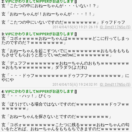
2:
VIPにかわりましてNIPPERがお送りします
[]
玄「こたつの中におねーちゃんが・・・いない！？」
玄「おねーちゃんが！おねーちゃんが・・・！！」
玄「こたつの中にいないですのだｗｗｗｗｗｗｗｗ」ドゥフドゥフ
2014/04/15(火) 19:21:26.19
ID: Dmd117N5o (5)
3:
VIPにかわりましてNIPPERがお送りします
[]
玄「コポォｗｗｗｗおねーちゃんはｗｗｗｗｗｗどこに行ってしまっ
たのですのだ？ｗｗｗｗｗｗｗｗ」
玄「おねーちゃんを起こすついでにｗｗｗｗｗｗｗｗおもちをもちも
ちさせてもらおうと思っていwたwのwにｗｗｗｗｗｗｗｗ」
玄「デュフフｗｗｗｗｗｗｗｗおねーちゃんのおもちｗｗｗｗｗｗｗ
ｗおもちｗｗｗｗｗｗｗｗ」ダラダラ(よだれ)
玄「・・・ドゥフｗｗｗｗｗｗｗｗドゥフフフｗｗｗｗｗｗｗｗ」に
やにや
2014/04/15(火) 19:24:32.91
ID: Dmd117N5o (5)
4:
VIPにかわりましてNIPPERがお送りします
[]
玄「・・・ハッ！」びくっ
玄「ぼうけている場合ではないですのだｗｗｗｗｗｗｗｗドゥフｗｗ
ｗｗｗｗｗｗ」
玄「おねーちゃんを探さないとですのだｗｗｗｗｗｗｗｗ」
玄「コポォｗｗｗｗｗｗｗｗこたつに残るｗｗｗｗおねーちゃんの匂
いをたどれば、おねーちゃんをもちもちできますのだｗｗｗｗｗｗｗ