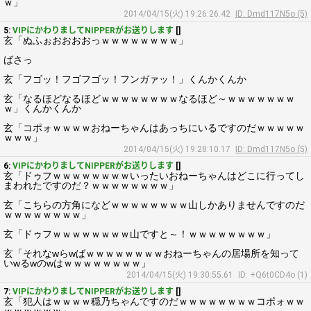
ｗ」
2014/04/15(火) 19:26:26.42
ID: Dmd117N5o (5)
5:
VIPにかわりましてNIPPERがお送りします
[]
玄「ぬふぉおおおおっｗｗｗｗｗｗｗｗ」
ばさっ
玄「フゴッ！フゴフゴッ！フンガァッ！」くんかくんか
玄「なるほどなるほどｗｗｗｗｗｗｗｗなるほど～ｗｗｗｗｗｗｗ
ｗ」くんかくんか
玄「コポォｗｗｗｗおねーちゃんはあっちにいるですのだｗｗｗｗｗ
ｗｗｗ」
2014/04/15(火) 19:28:10.17
ID: Dmd117N5o (5)
6:
VIPにかわりましてNIPPERがお送りします
[]
玄「ドゥフｗｗｗｗｗｗｗｗいったいおねーちゃんはどこに行ってし
まわれたですのだ？ｗｗｗｗｗｗｗｗ」
玄「こちらの方角になどｗｗｗｗｗｗｗｗ山しかありませんですのだ
ｗｗｗｗｗｗｗｗ」
玄「ドゥフｗｗｗｗｗｗｗｗ山ですと～！ｗｗｗｗｗｗｗｗ」
玄「それなwらwばｗｗｗｗｗｗｗｗおねーちゃんの居場所を知って
いwるwのwはｗｗｗｗｗｗｗｗ」
2014/04/15(火) 19:30:55.61
ID: +Q6t0CD4o (1)
7:
VIPにかわりましてNIPPERがお送りします
[]
玄「犯人はｗｗｗｗ穏乃ちゃんですのだｗｗｗｗｗｗｗｗコポォｗｗ