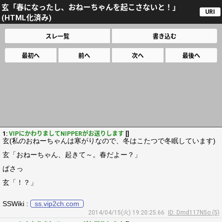
玄「春になったし、おねーちゃんを起こさないと！」
URI
(HTML化済み)
スレ一覧
書き込む
最初へ
前へ
次へ
最後へ
1:
VIPにかわりましてNIPPERがお送りします
[]
玄(私のおねーちゃんは寒がりなので、冬はこたつで冬眠しています)
玄「おねーちゃん、起きて～。春だよー？」
ぱさっ
玄「！？」
SSWiki :
ss.vip2ch.com
2014/04/15(火) 19:20:25.66
ID: Dmd117N5o (5)