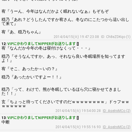
宥『うーん、今年はなんだかよく眠れないなぁ』もぞもぞ
穏乃『あれ？どうしたんですか宥さん。冬なのにこたつから這い出し
て来て』
宥『あ、穏乃ちゃん』
2014/04/15(火) 19:47:23.08
ID: Ch8eZDKqo (1)
12:
VIPにかわりましてNIPPERがお送りします
[]
宥『なんだか今年の冬は寝付けなくって・・・』
穏乃『そうなんですか。あっ、それなら良い冬眠場所を知ってます
よ！』
宥『そこ、あったか～いの？』
穏乃『あったかいですよー！！』
穏乃「って、わけで。熊が冬眠しているほら穴に寝かせてきまし
た！！」
玄「ちょっと待ってくださいですのだｗｗｗｗｗｗｗｗ」ドゥフｗｗ
ｗｗｗｗｗｗ
2014/04/15(火) 19:54:00.28
ID: AseIrxMCo (2)
13:
VIPにかわりましてNIPPERがお送りします
[]
中断
2014/04/15(火) 19:55:16.93
ID: AseIrxMCo (2)