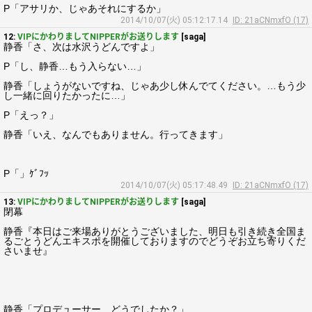
P「アサリか、じゃあそれにするか」
2014/10/07(火) 05:12:17.14
ID: 21aCNmxfO (17)
12:
VIPにかわりましてNIPPERがお送りします
[saga]
静香「さ、次は水沢うどんですよ」
P「し、静香…もう入らない…」
静香「しょうがないですね、じゃあ少し休んでてください。…もう少
し一緒に回りたかったに…」
P「えっ？」
静香「いえ、なんでもありません。行ってきます」
P「」ｹﾞﾌｯ
2014/10/07(火) 05:17:48.49
ID: 21aCNmxfO (17)
13:
VIPにかわりましてNIPPERがお送りします
[saga]
閉幕
静香『本日はご来場ありがとうございました、明日も引き続き全国ま
るごとうどんエキスポを開催しておりますのでどうぞお立ち寄りくだ
さいませ』
静香「プロデューサー、どうでしたか？」