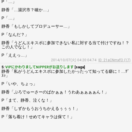
P「…」
静香「…湯沢市？確か…」
P「…」
静香「もしかしてプロデューサー…」
P「なんだ？」
静香「うどんエキスポに参加できない私に対する当て付けですね！？
この人でなし！」
P「ええっ…」
2014/10/07(火) 04:20:04.74
ID: 21aCNmxfO (17)
5:
VIPにかわりましてNIPPERがお送りします
[saga]
静香「私がうどんエキスポに参加したかったって知ってる癖に！…ｸﾞ
ｽｯ」
P「いや、ちょっ」
静香「ぷろでゅーさーのばかぁぁ！うわあぁぁぁぁん！」
P「まて、静香、泣くな！」
静香「しずかもうおうちかえるぅぅぅ！」
P「落ち着け！せめてキャラは保て！」