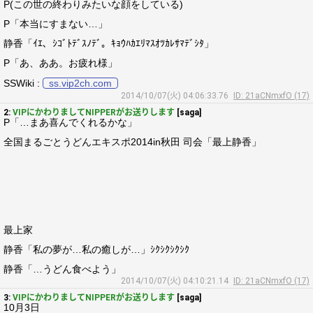
P(この世の終わりみたいな顔をしている)
P「本当にすまない…」
静香「ｲｴ、ｼｺﾞﾄﾃﾞｽﾉﾃﾞ。ｷｮｳﾊｶｴﾘﾏｽｵﾂｶﾚｻﾏﾃﾞｼﾀ」
P「あ、ああ。お疲れ様」
SSWiki :
ss.vip2ch.com
2014/10/07(火) 04:06:33.76
ID: 21aCNmxfO (17)
2:
VIPにかわりましてNIPPERがお送りします
[saga]
P「…まあ喜んでくれるかな」
全国まるごとうどんエキスポ2014in秋田 司会「最上静香」
最上家
静香「私の夢が…私の癒しが…」ｼｸｼｸｼｸｼｸ
静香「…うどん食べよう」
2014/10/07(火) 04:10:21.14
ID: 21aCNmxfO (17)
3:
VIPにかわりましてNIPPERがお送りします
[saga]
10月3日