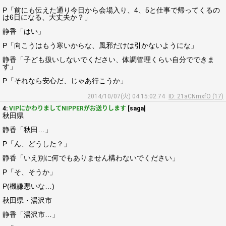
P「前にも伝えた通り今日から会場入り、4、5と仕事で帰ってくるの
は6日になる、大丈夫か？」
静香「はい」
P「向こうはもう寒いからな、風邪だけは引かないようにな」
静香「子ども扱いしないでください、体調管理くらい自分でできま
す」
P「それなら安心だ、じゃあ行こうか」
2014/10/07(火) 04:15:02.74
ID: 21aCNmxfO (17)
4:
VIPにかわりましてNIPPERがお送りします
[saga]
秋田県
静香「秋田…」
P「ん、どうした？」
静香「いえ別に何でもありません構わないでください」
P「そ、そうか」
P(機嫌悪いな…)
秋田県・湯沢市
静香「湯沢市…」