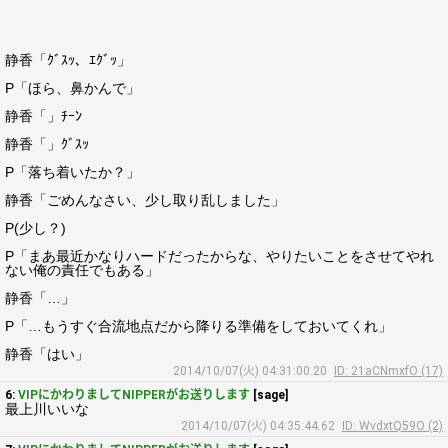
静香「ｸﾞｽｯ、ｴｸﾞｯ」
P「ほら、鼻かんで」
静香「」ﾁｰﾝ
静香「」ｸﾞｽｯ
P「落ち着いたか？」
静香「ごめんなさい、少し取り乱しました」
P(少し？)
P「まあ最近かなりハードだったからな、やりたいことをさせてやれ
ない俺の責任でもある」
静香「…」
P「…もうすぐ合流地点だから降りる準備をしておいてくれ」
静香「はい」
2014/10/07(火) 04:31:00.20
ID: 21aCNmxfO (17)
6:
VIPにかわりましてNIPPERがお送りします
[sage]
最上川いいな
2014/10/07(火) 04:35:44.62
ID: WvdxtQ59O (2)