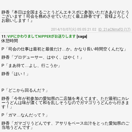
静香『本日は全国まるごとうどんエキスポに参加いただきありがとう
ございます！司会を務めさせていただく最上静香です、皆様よろしく
お願いします！』
2014/10/07(火) 05:05:21.02
ID: 21aCNmxfO (17)
11:
VIPにかわりましてNIPPERがお送りします
[saga]
休憩時間
P「司会の仕事は最初と最後だけ…か。かなり長い時間空くんだな」
静香「プロデューサー、はやく、はやく！」
P「まあ待て…よし、行こうか」
静香「はい！」
P「どこから回るんだ？」
静香「今年が初参加の愛知県の二店舗を考えてます。ただ最初にカレ
ーうどんは味が濃くて和を乱しそうなのでガマゴリうどんから行きま
す！」
P「ガマ…なんだって？」
静香「ガマゴリうどんです、アサリをベース出汁をとった愛知県のご
当地うどんです」