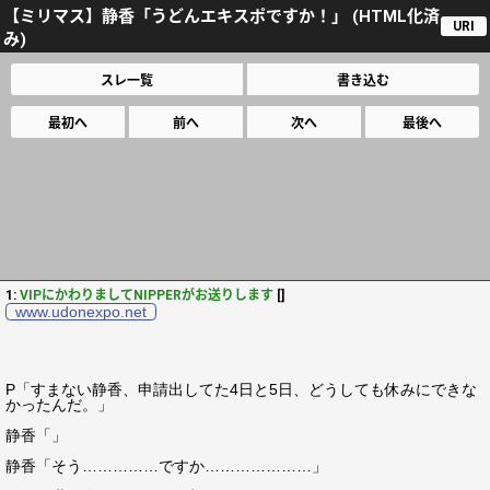
【ミリマス】静香「うどんエキスポですか！」 (HTML化済
URI
み)
スレ一覧
書き込む
最初へ
前へ
次へ
最後へ
1:
VIPにかわりましてNIPPERがお送りします
[]
www.udonexpo.net
P「すまない静香、申請出してた4日と5日、どうしても休みにできな
かったんだ。」
静香「」
静香「そう……………ですか…………………」