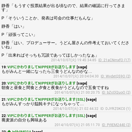
静香「もうすぐ投票結果が出る頃なので、結果の確認に行ってきま
す」
P「そういうことか、発表は司会の仕事だもんな」
静香「はい」
P「頑張ってこい」
静香「はい、プロデューサー。うどん屋さんの件考えておいてくださ
いね」
P「出来ればそっちも冗談であってほしかったなぁ」
2014/10/07(火) 19:45:34.85
ID: 21aCNmxfO (17)
19:
VIPにかわりましてNIPPERがお送りします
[sage]
もがみんと一緒になったら三食うどんなのかな…
2014/10/07(火) 20:04:04.30
ID: WvdxtQ59O (2)
20:
VIPにかわりましてNIPPERがお送りします
[sage]
朝食と昼食と間食と夕食と夜食がうどんなので五食ですね
2014/10/07(火) 21:00:20.75
ID: bZcOl2uoO (2)
21:
VIPにかわりましてNIPPERがお送りします(SSL)
[sage]
もがみんすっかり饂飩キチになっちゃって…
2014/10/07(火) 21:02:44.32
ID: DJYRZ0KC0 (1)
22:
VIPにかわりましてNIPPERがお送りします(SSL)
[sage]
蕎麦派の自分も興味ある
2014/10/07(火) 21:05:11.70
ID: Pj9EM2440 (2)