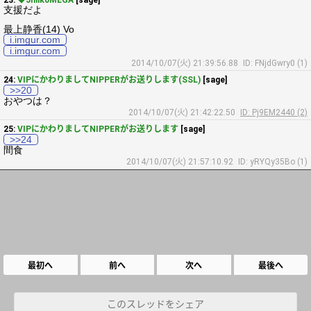
23:
◆Jnlik0MEGA
[sage]
支援だよ
最上静香(14) Vo
i.imgur.com
i.imgur.com
2014/10/07(火) 21:39:56.88
ID: FNjdGwry0 (1)
24:
VIPにかわりましてNIPPERがお送りします(SSL)
[sage]
>>20
おやつは？
2014/10/07(火) 21:42:22.50
ID: Pj9EM2440 (2)
25:
VIPにかわりましてNIPPERがお送りします
[sage]
>>24
間食
2014/10/07(火) 21:57:10.92
ID: yRYQy35Bo (1)
最初へ
前へ
次へ
最後へ
このスレッドをシェア