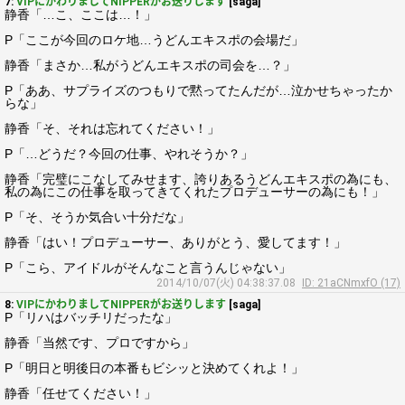
7:
VIPにかわりましてNIPPERがお送りします
[saga]
静香「…こ、ここは…！」
P「ここが今回のロケ地…うどんエキスポの会場だ」
静香「まさか…私がうどんエキスポの司会を…？」
P「ああ、サプライズのつもりで黙ってたんだが…泣かせちゃったか
らな」
静香「そ、それは忘れてください！」
P「…どうだ？今回の仕事、やれそうか？」
静香「完璧にこなしてみせます、誇りあるうどんエキスポの為にも、
私の為にこの仕事を取ってきてくれたプロデューサーの為にも！」
P「そ、そうか気合い十分だな」
静香「はい！プロデューサー、ありがとう、愛してます！」
P「こら、アイドルがそんなこと言うんじゃない」
2014/10/07(火) 04:38:37.08
ID: 21aCNmxfO (17)
8:
VIPにかわりましてNIPPERがお送りします
[saga]
P「リハはバッチリだったな」
静香「当然です、プロですから」
P「明日と明後日の本番もビシッと決めてくれよ！」
静香「任せてください！」