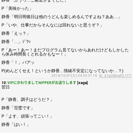
静香「ふうっ…ご馳走さまでした」
P「美味かった」
静香「明日明後日は他のうどんも楽しめるんですよね？ああ…」
P「いや、仕事だからそんなには回れないと思うぞ？」
静香「えっ？」
静香「…」ｼﾞﾜｯ
P「あー！あー！まだプログラム見てないからあれだけどもしかした
ら休み時間長くとれるかもなー！」
静香「！」パアッ
P(めんどくせえ！というか静香…情緒不安定になってないか…？)
2014/10/07(火) 04:59:37.18
ID: 21aCNmxfO (17)
10:
VIPにかわりましてNIPPERがお送りします
[saga]
翌日
P「静香、調子はどうだ？」
静香「完璧です」
P「よす、頑張ってこい！」
静香「はい！」