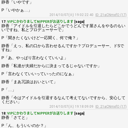
静香「いやです」
P「いやかぁ…」
2014/10/07(火) 19:02:22.40
ID: 21aCNmxfO (17)
17:
VIPにかわりましてNIPPERがお送りします
[saga]
静香「アイドルを引退したらどこかでうどんです屋さんをやるのもい
いですね、私とプロデューサーで」
P「聞きたくないけど一応聞く、何で俺？」
静香「えっ、私の口から言わせるんですか？プロデューサー、ドSで
すね」
P「あ、やっぱり言わなくていいよ」
静香「私達が夫婦だからに決まってるじゃないですか」
P「言わなくていいっていったのになぁ」
静香「まあ冗談はおいといて」
P「…」
静香「今はアイドルを引退するなんて考えてないですから、安心して
ください」
2014/10/07(火) 19:18:09.09
ID: 21aCNmxfO (17)
18:
VIPにかわりましてNIPPERがお送りします
[saga]
静香「さてと」
P「ん、もういいのか？」