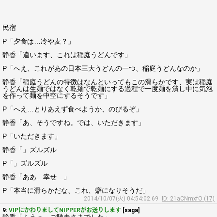
民宿
P「夕食は…冷や麦？」
静香「違います、これは稲庭うどんです」
P「へえ、これがあの日本三大うどんの一つ、稲庭うどんなのか」
静香「稲庭うどんの特徴はなんといってもこの滑らかです、実は稲庭
うどんは生麺ではなく乾麺で乾麺にする過程で一度麺を潰し中に気泡
を作って麺を中空にするそうです」
P「へえ…とりあえず食べようか、のびるぞ」
静香「あ、そうですね。では、いただきます」
P「いただきます」
静香「」ズルズル
P「」ズルズル
静香「ああ…幸せ…」
P「本当に滑らかだな、これ、癖になりそうだ」
2014/10/07(火) 04:54:02.69
ID: 21aCNmxfO (17)
9:
VIPにかわりましてNIPPERがお送りします
[saga]