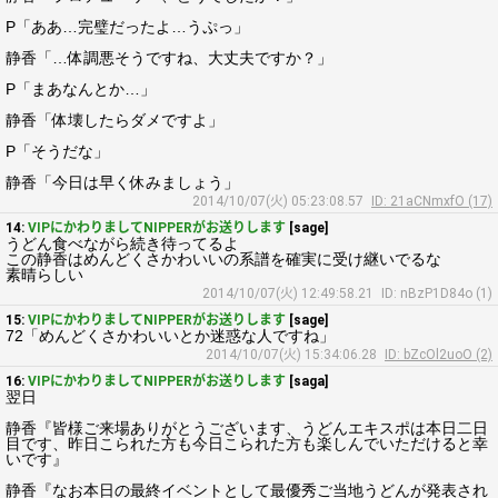
P「ああ…完璧だったよ…うぷっ」
静香「…体調悪そうですね、大丈夫ですか？」
P「まあなんとか…」
静香「体壊したらダメですよ」
P「そうだな」
静香「今日は早く休みましょう」
2014/10/07(火) 05:23:08.57
ID: 21aCNmxfO (17)
14:
VIPにかわりましてNIPPERがお送りします
[sage]
うどん食べながら続き待ってるよ
この静香はめんどくさかわいいの系譜を確実に受け継いでるな
素晴らしい
2014/10/07(火) 12:49:58.21
ID: nBzP1D84o (1)
15:
VIPにかわりましてNIPPERがお送りします
[sage]
72「めんどくさかわいいとか迷惑な人ですね」
2014/10/07(火) 15:34:06.28
ID: bZcOl2uoO (2)
16:
VIPにかわりましてNIPPERがお送りします
[saga]
翌日
静香『皆様ご来場ありがとうございます、うどんエキスポは本日二日
目です、昨日こられた方も今日こられた方も楽しんでいただけると幸
いです』
静香『なお本日の最終イベントとして最優秀ご当地うどんが発表され