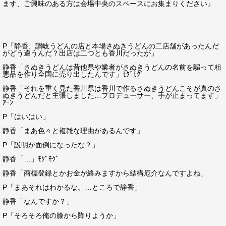
ます、ご興味のある方は会場中央のスペースにお集まりください』
P「静香、讃岐うどんの店と本場さぬきうどんの二店舗があったんだ
がどう違うんだ？出店は二つとも香川だったが」
静香「さぬきうどんは昔他県や業者がさぬきうどんの名前を騙って粗
悪品を作り全国に売り出したんです」ﾓｸﾞﾓｸﾞ
静香「それを重く見た香川県は香川で作るさぬきうどんこそが真のさ
ぬきうどんだと主張しました…プロデューサー、手が止まってます」
ｱｰﾝ
P「はいはい」
静香「まあ色々と複雑な理由があるんです」
P「説明が面倒になったな？」
静香「…」ﾓｸﾞﾓｸﾞ
静香「商標登録とかお金が絡みますから結構厄介なんですよね」
P「まあそれはわかるな。…ところで静香」
静香「なんですか？」
P「そろそろ俺の膝から降りようか」