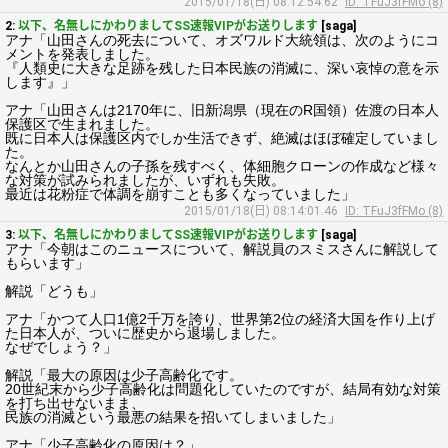
2015/01/18(日) 08:12:54.62
ID: TFuJ3fFMo (8)
2:
以下、名無しにかわりましてSS速報VIPがお送りします
[saga]
アナ「山田さんの死去について、オズワルド大統領は、次のようにコ
メントを発表しました。
『人類史に大きな足跡を残した日本民族の消滅に、深い哀悼の意を示
します』」
アナ「山田さんは2170年に、旧新潟県（現在のR国領）佐渡の日本人
保護区で生まれました。
既に日本人は保護区内でしか生活できず、絶滅はほぼ確定していまし
た。
なんとか山田さんの子孫を残すべく、体細胞クローンの作成など様々
な対策が試みられましたが、いずれも失敗。
最近は花粉症で体調を崩すことも多くなっていました」
2015/01/18(日) 08:14:01.46
ID: TFuJ3fFMo (8)
3:
以下、名無しにかわりましてSS速報VIPがお送りします
[saga]
アナ「今朝はこのニュースについて、解説員のスミスさんに解説して
もらいます」
解説「どうも」
アナ「かつて人口1億2千万を誇り、世界第2位の経済大国を作り上げ
た日本人が、ついに歴史から退場しました。
なぜでしょう？」
解説「最大の原因は少子高齢化です。
20世紀末から少子高齢化は問題化していたのですが、結局有効な対策
を打ち出せないまま、
民族の消滅という最悪の結果を招いてしまいました」
アナ「少子高齢化の原因は？」