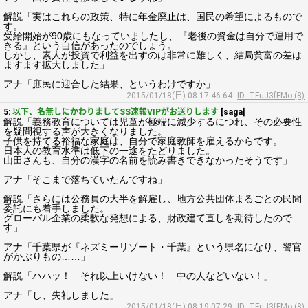
解説「実はこれらの政策、特に年金廃止は、国民の希望によるもので
す。
受給開始が90歳にもなっていましたし、『老後の資金は自分で運用で
きる』という自信があったのでしょう。
しかし、素人が投資で利益を出すのは非常に難しく、結局貧富の差は
ますます拡大しました」
アナ「庶民に迎合した結果、というわけですか」
2015/01/18(日) 08:17:46.64
ID: TFuJ3fFMo (8)
5:
以下、名無しにかわりましてSS速報VIPがお送りします
[saga]
解説「義務教育については児童が極端に減少するにつれ、その必要性
を疑問視する声が大きくなりました。
子供を持てる裕福な家庭は、自分で家庭教師を雇えるからです。
日本人の教育水準は低下の一途をたどりました。
山田さんも、自分の漢字の名前を読み書きできなかったそうです」
アナ「そこまで落ちていたんですね」
解説「さらには公務員の大半を解雇し、地方公共団体まるごとの民間
委託にも着手しました。
グローバル企業の柔軟な発想による、財政建て直しを期待したので
す」
アナ「千葉県が『ネズミーリゾート・千葉』という県名になり、警官
がかぶりもの……」
解説「ハハッ！ それ以上いけない！ 中の人などいない！」
アナ「し、失礼しました」
2015/01/18(日) 08:19:07.29
ID: TFuJ3fFMo (8)