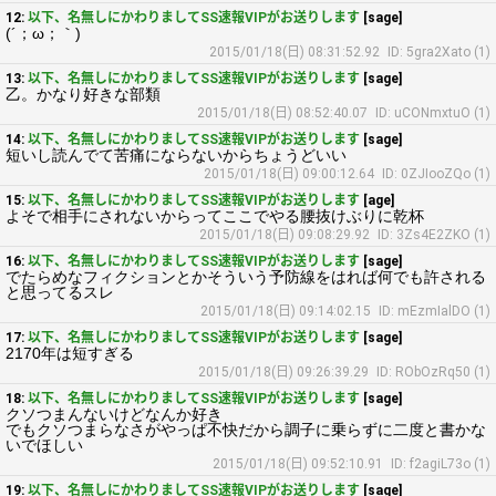
12:
以下、名無しにかわりましてSS速報VIPがお送りします
[sage]
(´；ω；｀)
2015/01/18(日) 08:31:52.92
ID: 5gra2Xato (1)
13:
以下、名無しにかわりましてSS速報VIPがお送りします
[sage]
乙。かなり好きな部類
2015/01/18(日) 08:52:40.07
ID: uCONmxtuO (1)
14:
以下、名無しにかわりましてSS速報VIPがお送りします
[sage]
短いし読んでて苦痛にならないからちょうどいい
2015/01/18(日) 09:00:12.64
ID: 0ZJIooZQo (1)
15:
以下、名無しにかわりましてSS速報VIPがお送りします
[age]
よそで相手にされないからってここでやる腰抜けぶりに乾杯
2015/01/18(日) 09:08:29.92
ID: 3Zs4E2ZKO (1)
16:
以下、名無しにかわりましてSS速報VIPがお送りします
[sage]
でたらめなフィクションとかそういう予防線をはれば何でも許される
と思ってるスレ
2015/01/18(日) 09:14:02.15
ID: mEzmIalDO (1)
17:
以下、名無しにかわりましてSS速報VIPがお送りします
[sage]
2170年は短すぎる
2015/01/18(日) 09:26:39.29
ID: RObOzRq50 (1)
18:
以下、名無しにかわりましてSS速報VIPがお送りします
[sage]
クソつまんないけどなんか好き
でもクソつまらなさがやっぱ不快だから調子に乗らずに二度と書かな
いでほしい
2015/01/18(日) 09:52:10.91
ID: f2agiL73o (1)
19:
以下、名無しにかわりましてSS速報VIPがお送りします
[sage]