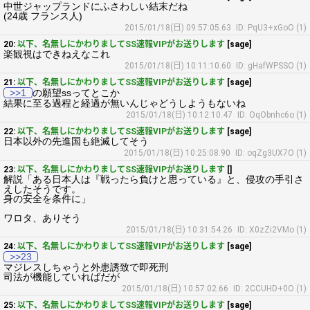
中世ジャップランドにふさわしい結末だね
(24歳 フランス人)
2015/01/18(日) 09:57:05.63
ID: PqU3+xGoO (1)
20:
以下、名無しにかわりましてSS速報VIPがお送りします
[sage]
楽観視はできねえなこれ
2015/01/18(日) 10:11:10.60
ID: gHafWPSSO (1)
21:
以下、名無しにかわりましてSS速報VIPがお送りします
[sage]
>>1
の願望ssってとこか
結果に至る過程と経過が無いんじゃどうしようもないね
2015/01/18(日) 10:12:10.47
ID: OqObnhc6o (1)
22:
以下、名無しにかわりましてSS速報VIPがお送りします
[sage]
日本以外の先進国も絶滅してそう
2015/01/18(日) 10:25:08.90
ID: oqZg3UX7O (1)
23:
以下、名無しにかわりましてSS速報VIPがお送りします
[]
解説「ある日本人は『戦ったら負けと思っている』と、侵攻の手引さ
えしたそうです。
身の安全を条件に」
ワロタ、ありそう
2015/01/18(日) 10:31:54.26
ID: X0zZi2VMo (1)
24:
以下、名無しにかわりましてSS速報VIPがお送りします
[sage]
>>23
マジレスしちゃうと外患誘致で即死刑
司法が機能していればだが
2015/01/18(日) 10:57:02.66
ID: 2CCUHD+0O (1)
25:
以下、名無しにかわりましてSS速報VIPがお送りします
[sage]