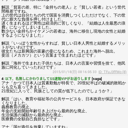
解説「貧富の差、特に『金持ちの老人』と『貧しい若者』という世代
間格差ですね。
上の世代は自分たちの代で国富を消費しつくしただけでなく、下の世
代に膨大な負債を押し付けました。
遅く生まれるほど男性は経済的に苦しくなり、『結婚は人生最悪の浪
費』になってしまいました。
数少ない金持ちかイケメンの若者は、海外に移住し現地の女性と結婚
するようになりました」
解説「いっぽう女性からすれば、貧しい日本人男性と結婚するメリッ
トがないわけです。
彼女たちは新興国の富豪の妾になるため、これまた海外へ脱出。
妾活（メカカツ）という言葉まで生まれたほどです」
解説「海外で生まれた子供たちは、日本人の言葉や習慣を捨て、他民
族に同化していったわけです」
2015/01/18(日) 08:16:05.33
ID: TFuJ3fFMo (8)
4:
以下、名無しにかわりましてSS速報VIPがお送りします
[saga]
アナ「かつて日本人は質素勤勉が特長で、20世紀半ばの破滅的敗戦か
らも立ち直ってきました。
21世紀に入って、民族としての質が低下したのでしょうか？」
解説「はい、教育や福祉等の公共サービスを、日本政府が保証できな
くなりました。
義務教育の廃止、
年金の支給開始年齢引き上げから最終的な廃止、
生活保護の減額から最終的な廃止、
医療費の全額自己負担などです」
アナ「国が責任を放棄していますね」