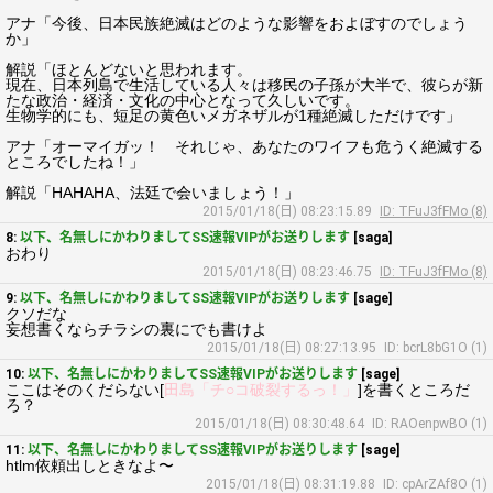
アナ「今後、日本民族絶滅はどのような影響をおよぼすのでしょう
か」
解説「ほとんどないと思われます。
現在、日本列島で生活している人々は移民の子孫が大半で、彼らが新
たな政治・経済・文化の中心となって久しいです。
生物学的にも、短足の黄色いメガネザルが1種絶滅しただけです」
アナ「オーマイガッ！ それじゃ、あなたのワイフも危うく絶滅する
ところでしたね！」
解説「HAHAHA、法廷で会いましょう！」
2015/01/18(日) 08:23:15.89
ID: TFuJ3fFMo (8)
8:
以下、名無しにかわりましてSS速報VIPがお送りします
[saga]
おわり
2015/01/18(日) 08:23:46.75
ID: TFuJ3fFMo (8)
9:
以下、名無しにかわりましてSS速報VIPがお送りします
[sage]
クソだな
妄想書くならチラシの裏にでも書けよ
2015/01/18(日) 08:27:13.95
ID: bcrL8bG1O (1)
10:
以下、名無しにかわりましてSS速報VIPがお送りします
[sage]
ここはそのくだらない[
田島「チ○コ破裂するっ！」
]を書くところだ
ろ？
2015/01/18(日) 08:30:48.64
ID: RAOenpwBO (1)
11:
以下、名無しにかわりましてSS速報VIPがお送りします
[sage]
htlm依頼出しときなよ〜
2015/01/18(日) 08:31:19.88
ID: cpArZAf8O (1)