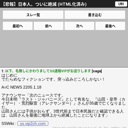
【悲報】日本人、ついに絶滅 (HTML化済み)
URI
スレ一覧
書き込む
最初へ
前へ
次へ
最後へ
1:
以下、名無しにかわりましてSS速報VIPがお送りします
[saga]
はじめに
でたらめなフィクションです。突っ込みどころしかない！
A○C NEWS 2205.1.18
アナウンサー「次のニュースです。
今日未明『ラスト・ジャパニーズ』として有名な、『山田・皇帝（カ
イザー）・荒烈駆雷（アレクサンダー）』さんが35歳で亡くなりまし
た。
山田さんには子供がおらず、3世代前まで日本民族だと確認できる人
は、山田さんを最後に地球上から絶滅したことになります」
SSWiki :
ss.vip2ch.com