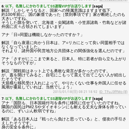
6:
以下、名無しにかわりましてSS速報VIPがお送りします
[saga]
解説「しかしそうなると、国家への帰属意識はますます低下。
約100年前に、国の象徴であった［禁則事項です］家が断絶したのも
大きいですね。
そうした隙を突いて、北海道・尖閣諸島・小笠原諸島・竹島などが諸
外国に次々占領されてしまいます」
アナ「日○同盟は機能しなかったのですか？」
解説「自ら衰退に向かう日本は、ア○リカにとって良い同盟相手では
なくなっていました。
それより、諸外国や民営地方公共団体との関係強化を選んだのです」
アナ「さすがにここまで来ると、日本人、特に若者が自ら立ち上がり
そうなものですが」
解説「開戦前はネット上でも勇敢な発言が多かったのです。
が、蓋を開けてみると、自宅にこもって震えて出てこない人が続出し
たそうです。
大規模な移民受け入れによって、やりたくない仕事を外国人に任せる
風潮が蔓延していれば、当然でしょう」
2015/01/18(日) 08:21:18.92
ID: TFuJ3fFMo (8)
7:
以下、名無しにかわりましてSS速報VIPがお送りします
[saga]
アナ「国防も、日本国籍付与を条件に移民に任せていたのですね。
隣国の国民はPM2.5やダイオキシンにも耐える丈夫な身体を持ってい
るのに、ずいぶん軟弱ですね」
解説「ある日本人は『戦ったら負けと思っている』と、侵攻の手引さ
えしたそうです。
身の安全を条件に」