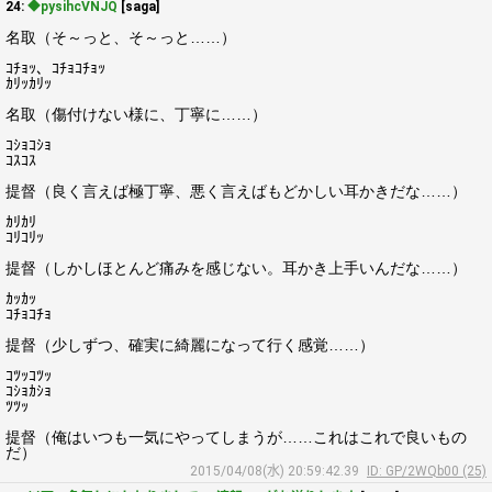
24:
◆pysihcVNJQ
[saga]
名取（そ～っと、そ～っと……）
ｺﾁｮｯ、ｺﾁｮｺﾁｮｯ
ｶﾘｯｶﾘｯ
名取（傷付けない様に、丁寧に……）
ｺｼｮｺｼｮ
ｺｽｺｽ
提督（良く言えば極丁寧、悪く言えばもどかしい耳かきだな……）
ｶﾘｶﾘ
ｺﾘｺﾘｯ
提督（しかしほとんど痛みを感じない。耳かき上手いんだな……）
ｶｯｶｯ
ｺﾁｮｺﾁｮ
提督（少しずつ、確実に綺麗になって行く感覚……）
ｺﾂｯｺﾂｯ
ｺｼｮｶｼｮ
ﾂﾂｯ
提督（俺はいつも一気にやってしまうが……これはこれで良いもの
だ）
2015/04/08(水) 20:59:42.39
ID: GP/2WQb00 (25)