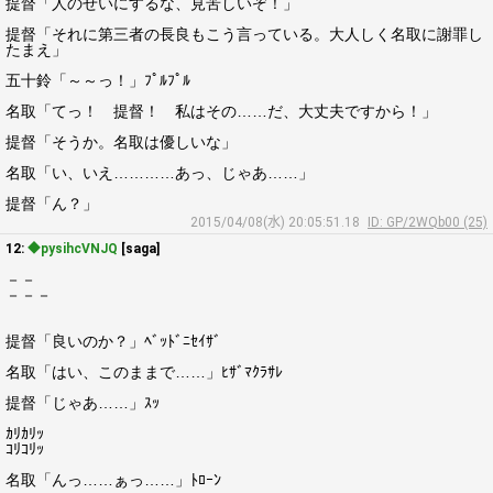
提督「人のせいにするな、見苦しいぞ！」
提督「それに第三者の長良もこう言っている。大人しく名取に謝罪し
たまえ」
五十鈴「～～っ！」ﾌﾟﾙﾌﾟﾙ
名取「てっ！ 提督！ 私はその……だ、大丈夫ですから！」
提督「そうか。名取は優しいな」
名取「い、いえ…………あっ、じゃあ……」
提督「ん？」
2015/04/08(水) 20:05:51.18
ID: GP/2WQb00 (25)
12:
◆pysihcVNJQ
[saga]
－－
－－－
提督「良いのか？」ﾍﾞｯﾄﾞﾆｾｲｻﾞ
名取「はい、このままで……」ﾋｻﾞﾏｸﾗｻﾚ
提督「じゃあ……」ｽｯ
ｶﾘｶﾘｯ
ｺﾘｺﾘｯ
名取「んっ……ぁっ……」ﾄﾛｰﾝ