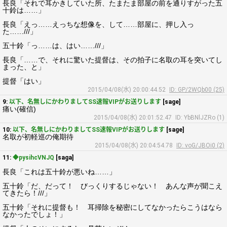
長良「それで耳かきしていた所、たまたま部屋の前を通りすがった五
十鈴は……」
長良「えっ……えっちな想像を、して……部屋に、押し入っ
た……///」
五十鈴「っ……は、はい……///」
長良「……で、それに驚いた提督は、その拍子に名取の耳を突いてし
まった、と」
提督「はい」
2015/04/08(水) 20:00:44.52
ID: GP/2WQb00 (25)
9:
以下、名無しにかわりましてSS速報VIPがお送りします
[sage]
痛い(確信)
2015/04/08(水) 20:01:52.47
ID: YbBNlJZRo (1)
10:
以下、名無しにかわりましてSS速報VIPがお送りします
[sage]
名取が初軽巡の俺期待
2015/04/08(水) 20:04:54.78
ID: voG/JBOi0 (2)
11:
◆pysihcVNJQ
[saga]
長良「これは五十鈴が悪いね……」
五十鈴「だ、だって！ びっくりするじゃない！ あんな声が聞こえ
てきたら！///」
五十鈴「それに提督も！ 耳掃除を秘密にしてなかったらこうはなら
なかったでしょ！」