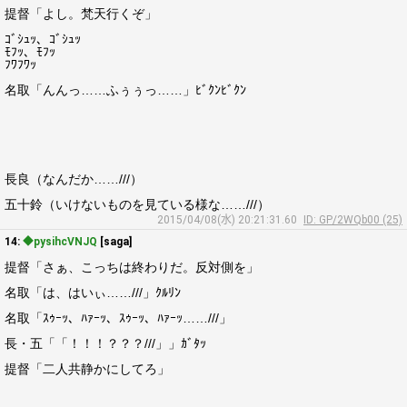
提督「よし。梵天行くぞ」
ｺﾞｼｭｯ、ｺﾞｼｭｯ
ﾓﾌｯ、ﾓﾌｯ
ﾌﾜﾌﾜｯ
名取「んんっ……ふぅぅっ……」ﾋﾞｸﾝﾋﾞｸﾝ
長良（なんだか……///）
五十鈴（いけないものを見ている様な……///）
2015/04/08(水) 20:21:31.60
ID: GP/2WQb00 (25)
14:
◆pysihcVNJQ
[saga]
提督「さぁ、こっちは終わりだ。反対側を」
名取「は、はいぃ……///」ｸﾙﾘﾝ
名取「ｽｩｰｯ、ﾊｧｰｯ、ｽｩｰｯ、ﾊｧｰｯ……///」
長・五「「！！！？？？///」」ｶﾞﾀｯ
提督「二人共静かにしてろ」