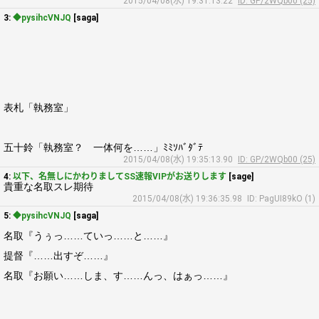
2015/04/08(水) 19:31:13.22
ID: GP/2WQb00 (25)
3:
◆pysihcVNJQ
[saga]
表札「執務室」
五十鈴「執務室？ 一体何を……」ﾐﾐｿﾊﾞﾀﾞﾃ
2015/04/08(水) 19:35:13.90
ID: GP/2WQb00 (25)
4:
以下、名無しにかわりましてSS速報VIPがお送りします
[sage]
貴重な名取スレ期待
2015/04/08(水) 19:36:35.98
ID: PagUI89kO (1)
5:
◆pysihcVNJQ
[saga]
名取『うぅっ……ていっ……と……』
提督『……出すぞ……』
名取『お願い……しま、す……んっ、はぁっ……』