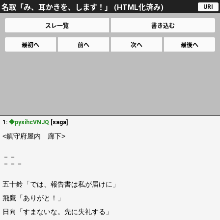
名取「み、耳かきを、します！」 (HTML化済み)
URI
スレ一覧
書き込む
最初へ
前へ
次へ
最後へ
1:
◆pysihcVNJQ
[saga]
<鎮守府屋内 廊下>
－－
－－－
五十鈴「では、報告書は私が届けに」
飛鷹「ありがと！」
日向「すまないな。先に失礼する」