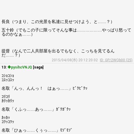
長良（つまり、この光景を私達に見せつけよう、と……？）
五十鈴（でもこの子に限ってそんな事は………………やっぱり怒って
るのかなぁ……）
提督（なんで二人共部屋を出るでもなく、こっちを見てるん
だ……？）
2015/04/08(水) 20:12:20.02
ID: GP/2WQb00 (25)
13:
◆pysihcVNJQ
[saga]
ｺｼｮｺｼｮ
ｺｽｯｺｽｯ
名取「んっ、んんっ！ はぁっ……」ﾋﾞｸﾋﾞｸｯ
ｺﾘｺﾘ
ｶﾘｯｶﾘｯ
名取「くふっ……あっ……」ｶﾞｸｶﾞｸｯ
ｶｯｶｯ
ｺﾂｯｺﾂｯ
名取「ひぁっ……くぅっ……」ﾓｿﾞﾓｿﾞ