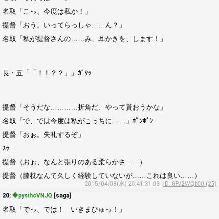
名取「こっ、今度は私が！」
提督「おう。いってらっしゃ……ん？」
名取「私が提督さんの……み、耳かきを、します！」
長・五「「！！？？」」ｶﾞﾀｯ
提督「そうだな…………折角だ、やって貰おうかな」
名取「で、では今度は私がこっちに……」ﾎﾟﾝﾎﾟﾝ
提督「おぉ。失礼するぞ」
ｽｯ
提督（おぉ、なんと張りのある柔らかさ……）
提督（膝枕なんて久しく経験していないが……これは良い……）
2015/04/08(水) 20:41:31.03
ID: GP/2WQb00 (25)
20:
◆pysihcVNJQ
[saga]
名取「でっ、では！ いきまひゅっ！」