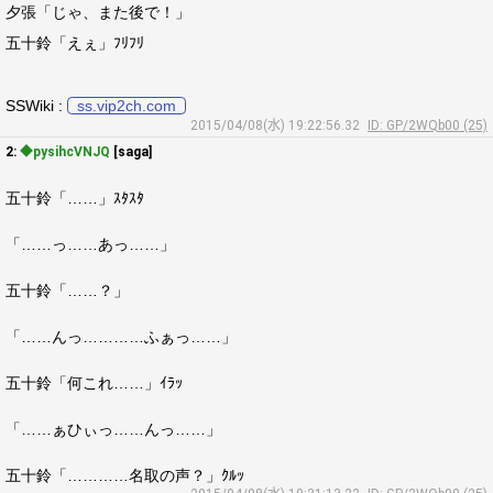
夕張「じゃ、また後で！」
五十鈴「えぇ」ﾌﾘﾌﾘ
SSWiki :
ss.vip2ch.com
2015/04/08(水) 19:22:56.32
ID: GP/2WQb00 (25)
2:
◆pysihcVNJQ
[saga]
五十鈴「……」ｽﾀｽﾀ
「……っ……あっ……」
五十鈴「……？」
「……んっ…………ふぁっ……」
五十鈴「何これ……」ｲﾗｯ
「……ぁひぃっ……んっ……」
五十鈴「…………名取の声？」ｸﾙｯ