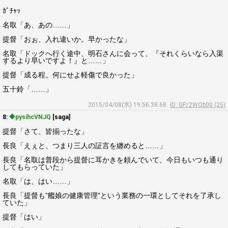
ｶﾞﾁｬｯ
名取「あ、あの……」
提督「おぉ、入れ違いか。早かったな」
名取「ドックへ行く途中、明石さんに会って、『それくらいなら入渠
するより早いですよ！』と……」
提督「成る程。何にせよ軽傷で良かった」
五十鈴「……」
2015/04/08(水) 19:56:38.68
ID: GP/2WQb00 (25)
8:
◆pysihcVNJQ
[saga]
提督「さて、皆揃ったな」
長良「えぇと、つまり三人の証言を纏めると……」
長良「名取は普段から提督に耳かきを頼んでいて、今日もいつも通り
してもらっていた」
名取「は、はい……」
長良「提督も”艦娘の健康管理”という業務の一環としてそれを了承し
ていた」
提督「はい」