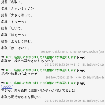
提督「名取！」
名取「ふぁい！」ﾋﾞｸｯ
提督「大きく吸って」
名取「すぅーっ」
提督「吐いて」
名取「はぁーっ」
提督「よろしく頼む」
名取「は、はい！」
2015/04/08(水) 20:47:47.80
ID: GP/2WQb00 (25)
21:
以下、名無しにかわりましてSS速報VIPがお送りします
[sage]
名取か…榛名の耳かきssもあったな
2015/04/08(水) 20:49:31.01
ID: 5n5k/cIyO (2)
22:
以下、名無しにかわりましてSS速報VIPがお送りします
[sage]
足柄や扶桑のもあったぞ
2015/04/08(水) 20:54:14.94
ID: HiztiYsEo (4)
23:
以下、名無しにかわりましてSS速報VIPがお送りします
[sage]
>>22
マジか。知らぬ間に艦娘×耳かきssが増えてるとは…
名取も期待せざるを得ない
2015/04/08(水) 20:58:00.00
ID: 5n5k/cIyO (2)