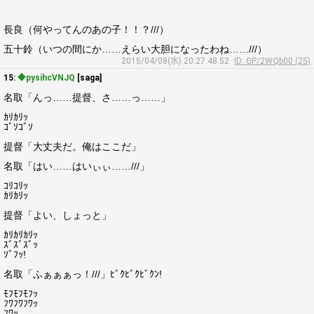
長良（何やってんのあの子！！？///）
五十鈴（いつの間にか……えらい大胆になったわね……///）
2015/04/08(水) 20:27:48.52
ID: GP/2WQb00 (25)
15:
◆pysihcVNJQ
[saga]
名取「んっ……提督、さ……っ……」
ｶﾘｶﾘｯ
ｺﾞｿｺﾞｿ
提督「大丈夫だ。俺はここだ」
名取「はい……はいぃぃ……///」
ｺﾘｺﾘｯ
ｶﾘｶﾘｯ
提督「よい、しょっと」
ｶﾘｶﾘｶﾘｯ
ｽﾞｽﾞｽﾞｯ
ｿﾞﾌｯ!
名取「ふぁぁぁっ！///」ﾋﾞｸﾋﾞｸﾋﾞｸﾝ!
ﾓﾌﾓﾌﾓﾌｯ
ﾌﾜﾌﾜﾌﾜｯ
ﾌﾜｯ