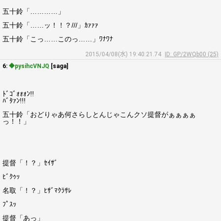
五十鈴「…………」
五十鈴「……ッ！！？///」ｶｧｧｧ
五十鈴「こっ……このっ……」ﾜﾅﾜﾅ
2015/04/08(水) 19:40:21.74
ID: GP/2WQb00 (25)
6:
◆pysihcVNJQ
[saga]
ﾄﾞｺﾞｫｫｫﾝ!!
ﾊﾞﾀｧﾝ!!!
五十鈴「おどりゃあ何さらしとんじゃこんクソ提督がぁぁぁぁ
っ！！」
提督「！？」ｾｲｻﾞ
ﾋﾞｸｩｯ
名取「！？」ﾋｻﾞﾏｸﾗｻﾚ
ﾌﾟｽｯ
提督「あっ」