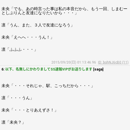
未央「でも、あの時言った事は私の本音だから、もう一回、しまむー
としぶりんと友達になりたいから・・・」
凛「うん、また、３人で友達になろう」
未央「えへへ・・・うん！」
凛「ふふふ・・・」
2015/09/20(日) 01:13:46.96
ID: bohNJ6cB0 (11)
6:
以下、名無しにかわりましてSS速報VIPがお送りします
[saga]
未央「・・・それじゃ、駅、こっちだから・・・」
凛「・・・うん」
未央「・・・とりあえずさ！」
凛「未央？」