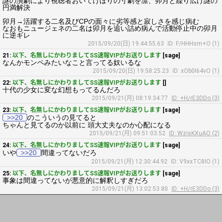
謎の演劇により視聴者おいてけぼりの寸劇を凛、卯月と繰り広げ謎の
円満解決
卯月→活躍する二名及びCPの面々に劣等感と寂しさを感じ病む
なおもニュージェネの二名は卯月を追い詰め病んで活動停止中の卯月
に逆ギレ
2015/09/20(日) 19:44:55.63
ID: F/HHHsm+O (1)
21:
以下、名無しにかわりましてSS速報VIPがお送りします
[sage]
なんかモンペみたいなこと言ってる奴いるな
2015/09/20(日) 19:58:25.23
ID: xOb0I64vO (1)
22:
以下、名無しにかわりましてSS速報VIPがお送りします
[]
十代の少女に変な幻想もってるんだろ
2015/09/21(月) 08:19:34.77
ID: +H/rE3DDo (3)
23:
以下、名無しにかわりましてSS速報VIPがお送りします
[sage]
>>20
のこういうの見てると
ちゃんと見てるのか以前に 頭大丈夫なのか心配になる
2015/09/21(月) 09:51:03.52
ID: WzjsKXuAO (2)
24:
以下、名無しにかわりましてSS速報VIPがお送りします
[sage]
いや
>>20
間違ってないだろ
2015/09/21(月) 12:30:44.92
ID: V9xxTC8IO (1)
25:
以下、名無しにかわりましてSS速報VIPがお送りします
[sage]
事象は間違ってないが悪意的に解釈しすぎだろ
2015/09/21(月) 13:02:53.80
ID: +H/rE3DDo (3)