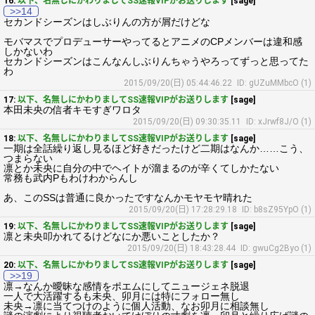
16:
以下、名無しにかわりましてSS速報VIPがお送りします
[sage]
>>14
セカンドシーズンはしぶりんの方が屑だけどな
モバマスでプロデューサーやってるとアニメのCPメンバーは違和感
しかないわ
セカンドシーズンはこんなんしぶりんちゃうやろってずっと思ってた
わ
2015/09/20(日) 05:44:46.22
ID: gUZuMMbcO (1)
17:
以下、名無しにかわりましてSS速報VIPがお送りします
[sage]
本田未央の信者キモすぎワロタ
2015/09/20(日) 09:30:35.11
ID: xJrwf8J/O (1)
18:
以下、名無しにかわりましてSS速報VIPがお送りします
[sage]
一期は全話繰り返し見るほど好きだったけど二期はなんか……こう、
つまらない
凛とか未央に自分の中でヘイトが溜まるのが辛くてしかたない
常務も武内Pもわけわからんし
あ、このSSは普通に良かったですなんかモヤモヤ晴れた
2015/09/20(日) 17:28:29.18
ID: b8sZ95YpO (1)
19:
以下、名無しにかわりましてSS速報VIPがお送りします
[sage]
凛と未央叩かれてるけどなにか悪いことしたか？
2015/09/20(日) 18:43:28.44
ID: gwuCg2Byo (1)
20:
以下、名無しにかわりましてSS速報VIPがお送りします
[sage]
>>19
凛→なんか曖昧な感情をポエムにしてニュージェネ脱退
一人で大活躍するも未央、卯月には特にフォロー無し
未央→凛に当てつけのように個人活動、なお卯月に相談無し