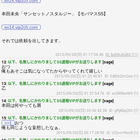
ex14.vip2ch.com
本田未央「サンセットノスタルジー」【モバマスSS】
ex14.vip2ch.com
それでは依頼を出してきます。
2015/09/20(日) 01:17:58.40
ID: bohNJ6cB0 (11)
12:
以下、名無しにかわりましてSS速報VIPがお送りします
[sage]
おつ
俺もあそこは気になってたからやってくれて嬉しい
2015/09/20(日) 01:25:45.81
ID: 5dMzQmQco (1)
13:
以下、名無しにかわりましてSS速報VIPがお送りします
[sage]
乙
2015/09/20(日) 01:37:54.76
ID: w28RIkwW0 (1)
14:
以下、名無しにかわりましてSS速報VIPがお送りします
[sage]
本田は何やっても屑
2015/09/20(日) 03:36:42.38
ID: gPptbqQtO (1)
15:
以下、名無しにかわりましてSS速報VIPがお送りします
[sage]
>>1
おつ
俺も同じような妄想したなぁ。
2015/09/20(日) 05:17:28.95
ID: UQso+Nvu0 (1)