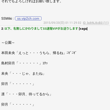
それでもよろしければお願い致します。
SSWiki :
ss.vip2ch.com
2015/09/20(日) 01:11:29.02
ID: bohNJ6cB0 (11)
2:
以下、名無しにかわりましてSS速報VIPがお送りします
[saga]
～公園～
本田未央「えっと・・・うちら、帰るね」ﾆｷﾞﾆｷﾞ
島村卯月「・・・・・・」ｺｸｯ
未央「・・・じゃ、またね」
卯月「・・・・・・」
凛「・・・卯月、待ってるから」
卯月「・・・・・・」