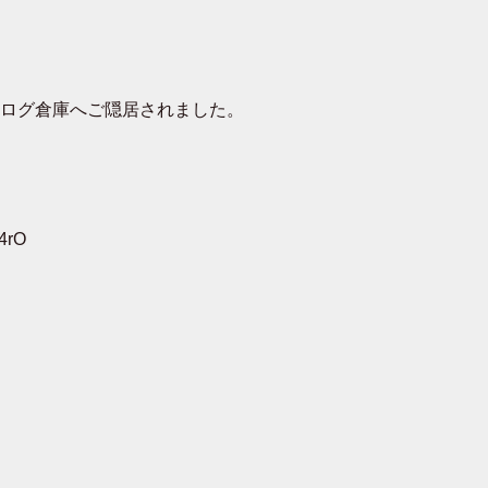
去ログ倉庫へご隠居されました。
4rO