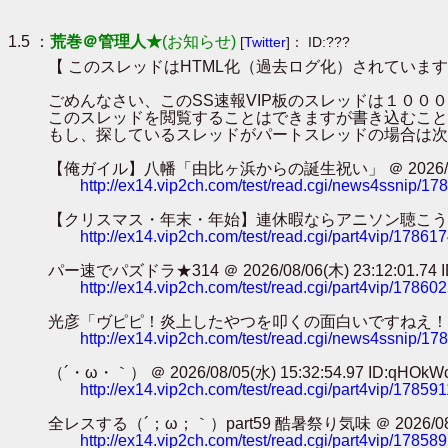
1.5 ：
荒巻＠管理人★
(お知らせ)
[
Twitter
]： ID:???
【 このスレッドはHTML化（過去ログ化）されています
ごめんなさい、このSS速報VIP板のスレッドは１０
このスレッドを閲覧することはできますが書き込むこと
もし、探しているスレッドがパートスレッドの場合は次
【俺ガイル】八幡「由比ヶ浜からの誕生祝い」 ＠ 2026/08/08(土)
http://ex14.vip2ch.com/test/read.cgi/news4ssnip/1
【クリスマス・年末・年始】連休暇ならアニソン聴こうぜ・・・【避難所】
http://ex14.vip2ch.com/test/read.cgi/part4vip/17861
パー速でパズドラ★314 ＠ 2026/08/06(木) 23:12:01.74 ID
http://ex14.vip2ch.com/test/read.cgi/part4vip/17860
光彦「ヴピピ！炎上したやつを叩くの面白いですねえ！！！」ｶﾀｶﾀｶﾀｶﾀ
http://ex14.vip2ch.com/test/read.cgi/news4ssnip/1
（´・ω・｀） ＠ 2026/08/05(水) 15:32:54.97 ID:qHOkW
http://ex14.vip2ch.com/test/read.cgi/part4vip/17859
全レスする（´；ω；｀）part59 酷暑祭り気味 ＠ 2026/08/05(水
http://ex14.vip2ch.com/test/read.cgi/part4vip/17858