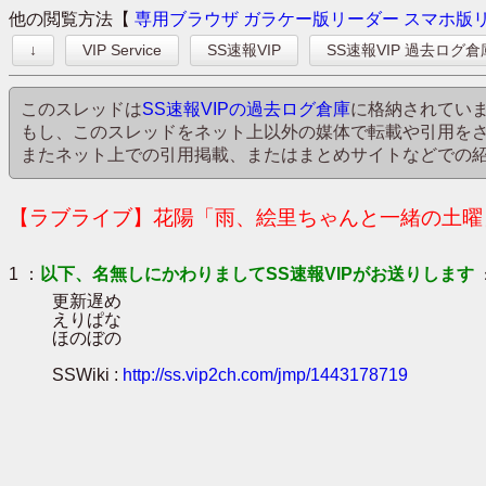
他の閲覧方法【
専用ブラウザ
ガラケー版リーダー
スマホ版
↓
VIP Service
SS速報VIP
SS速報VIP 過去ログ倉
このスレッドは
SS速報VIPの過去ログ倉庫
に格納されてい
もし、このスレッドをネット上以外の媒体で転載や引用を
またネット上での引用掲載、またはまとめサイトなどでの
【ラブライブ】花陽「雨、絵里ちゃんと一緒の土曜日
1 ：
以下、名無しにかわりましてSS速報VIPがお送りします
更新遅め
えりぱな
ほのぼの
SSWiki :
http://ss.vip2ch.com/jmp/1443178719