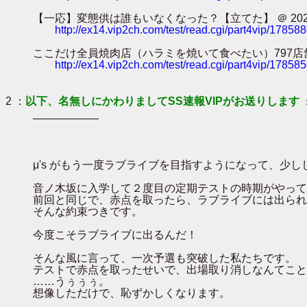
【一応】変態供は誰もいなくなった？【立てた】 ＠ 2026/08/05(水
http://ex14.vip2ch.com/test/read.cgi/part4vip/17858
ここだけ全員焼肉店（ハラミを焼いて食べたい）797店舗目 ＠ 2026/0
http://ex14.vip2ch.com/test/read.cgi/part4vip/17858
2 ：
以下、名無しにかわりましてSS速報VIPがお送りします
――――――
μ's がもう一度ラブライブを目指すようになって、少
音ノ木坂に入学して２度目の定期テストの時期がやって
前回と同じで、赤点を取ったら、ラブライブには出られ
そんな約束つきです。
今度こそラブライブに出るんだ！
そんな風に言って、一次予選も突破した私たちです。
テストで赤点を取ったせいで、出場取り消しなんてこと
……うぅぅぅ。
想像しただけで、恥ずかしくなります。