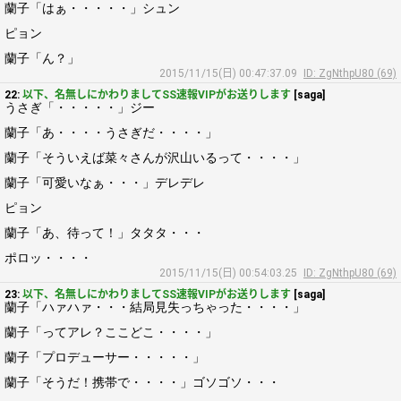
蘭子「はぁ・・・・・」シュン
ピョン
蘭子「ん？」
2015/11/15(日) 00:47:37.09
ID: ZgNthpU80 (69)
22:
以下、名無しにかわりましてSS速報VIPがお送りします
[saga]
うさぎ「・・・・・」ジー
蘭子「あ・・・・うさぎだ・・・・」
蘭子「そういえば菜々さんが沢山いるって・・・・」
蘭子「可愛いなぁ・・・」デレデレ
ピョン
蘭子「あ、待って！」タタタ・・・
ポロッ・・・・
2015/11/15(日) 00:54:03.25
ID: ZgNthpU80 (69)
23:
以下、名無しにかわりましてSS速報VIPがお送りします
[saga]
蘭子「ハァハァ・・・結局見失っちゃった・・・・」
蘭子「ってアレ？ここどこ・・・・」
蘭子「プロデューサー・・・・・」
蘭子「そうだ！携帯で・・・・」ゴソゴソ・・・