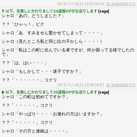
2015/11/14(土) 23:02:05.90
ID: hrSixQkr0 (11)
7:
以下、名無しにかわりましてSS速報VIPがお送りします
[saga]
シャロ「あの、どうしました？」
？？「ひゃっ！」ビク
シャロ「あ、すみません驚かせてしまって・・・・」
シャロ（見たところ私と同じ位の子かしら・・・・）
シャロ「私はこの町に住んでいる者ですが、何か困ってる様でしたの
で」
？？「は、はい・・・」
シャロ「もしかして・・・迷子ですか？」
？？「・・・・・・」コクリ
2015/11/14(土) 23:08:58.87
ID: hrSixQkr0 (11)
8:
以下、名無しにかわりましてSS速報VIPがお送りします
[saga]
シャロ「この町は初めてですか？」
？？「・・・・・」コクリ
シャロ「やっぱり・・・・お連れの方はいますか？」
？？「・・・・・」コクリ
シャロ「その方と連絡は・・・・」