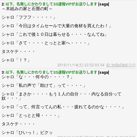
2:
以下、名無しにかわりましてSS速報VIPがお送りします
[saga]
～木組みの家と石畳の町～
シャロ「フフフ・・・・・」
シャロ「今日はタイムセールで大量の食材を買えたわ！」
シャロ「これで後１０日は暮らせる・・・・なんてね」
シャロ「さて・・・・とっとと家へ・・・・」
タスケテ・・・・
シャロ「！？」
2015/11/14(土) 22:52:03.34
ID: hrSixQkr0 (11)
3:
以下、名無しにかわりましてSS速報VIPがお送りします
[saga]
シャロ「な・・・何今の・・・・？」
シャロ「私の声で「助けて」って・・・・」
シャロ「まさか・・・・もう１人の自分・・・内なる自分って
奴・・・」
シャロ「って、何言ってんの私・・・疲れてるのかな・・・・」
シャロ「とっとと帰・・・・」
タスケテ・・・・
シャロ「ひいっ！」ビクッ