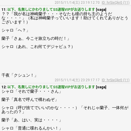
2015/11/14(土) 23:19:12.70
ID: hrSixQkr0 (11)
11:
以下、名無しにかわりましてSS速報VIPがお送りします
[saga]
？？「我が名は神崎蘭子・・・そなたも瞳の持ち主のようだ
な・・・・」（私は神崎蘭子っていいます！助けてくれてありがとう
ございます！）
シャロ「へ？」
蘭子「さぁ、今こそ旅立ちの時だ！」
シャロ（あれ、これ何てデジャビュ？）
千夜「クシュン！」
2015/11/14(土) 23:29:17.17
ID: hrSixQkr0 (11)
12:
以下、名無しにかわりましてSS速報VIPがお送りします
[saga]
シャロ「それで蘭子・・・さん」
蘭子「真名で呼んで構わぬぞ」
シャロ（呼び捨てでいいのかな・・・・）「それじゃ蘭子、一体何が
あったの？」
蘭子「あ、はい、実は・・・・」
シャロ「普通に喋れるんかい！」