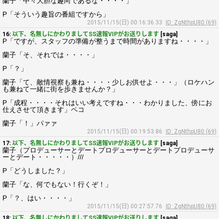
蘭子「中々大胆な趣向であるな・・・・」
P「そういう趣旨の番組ですから」
2015/11/15(日) 00:16:36.33
ID: ZgNthpU80 (69)
16:
以下、名無しにかわりましてSS速報VIPがお送りします
[saga]
P「ですが、スタッフの準備が整うまで時間がありますね・・・・」
蘭子「そ、それでは・・・・」
P「？」
蘭子「て、敵情視察も兼ね・・・・少しお供せよ・・・」（ロケハン
も兼ねて一緒に街を歩きませんか？」
P「成程・・・・それはいい考えですね・・・わかりました、傍にお
仕えさせて頂きます」ペコ
蘭子「！」パァァ
2015/11/15(日) 00:19:53.86
ID: ZgNthpU80 (69)
17:
以下、名無しにかわりましてSS速報VIPがお送りします
[saga]
蘭子（プロデューサーとデートプロデューサーとデートプロデューサ
ーとデート・・・・・）///
P「どうしました？」
蘭子「な、何でもない！行くぞ！」
P「？、はい・・・・」
2015/11/15(日) 00:27:57.76
ID: ZgNthpU80 (69)
18:
以下、名無しにかわりましてSS速報VIPがお送りします
[saga]