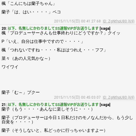
楓「こんにちは蘭子ちゃん」
蘭子「は、はい・・・・」ペコ
2015/11/15(日) 00:41:27.68
ID: ZgNthpU80 (69)
20:
以下、名無しにかわりましてSS速報VIPがお送りします
[saga]
楓「プロデューサーさんも仕事終わりにどうですか？」クイッ
P「いえ、自分は仕事中ですので・・・・」
楓「つれないですね・・・・私ははつれえ・・・フフ」
菜々（あの人元気かな～）
ワイワイ
蘭子「む～」プクー
2015/11/15(日) 00:45:03.07
ID: ZgNthpU80 (69)
21:
以下、名無しにかわりましてSS速報VIPがお送りします
[saga]
蘭子（もう・・・・あんなに楽しそうに・・・）
蘭子（プロデューサーは今日１日私だけのモノなんだから、もう少し
自覚を・・・・）
蘭子（そうしないと、私どっかに行っちゃいますよー）