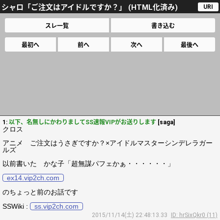
シャロ「ご注文はアイドルですか？」 (HTML化済み)
URI
スレ一覧
書き込む
最初へ
前へ
次へ
最後へ
1:
以下、名無しにかわりましてSS速報VIPがお送りします
[saga]
クロス
アニメ ご注文はうさぎですか？×アイドルマスターシンデレラガー
ルズ
以前書いた かな子「超無謀パフェかぁ・・・・・・」
ex14.vip2ch.com
のちょっと前のお話です
SSWiki :
ss.vip2ch.com
2015/11/14(土) 22:48:13.33
ID: hrSixQkr0 (11)