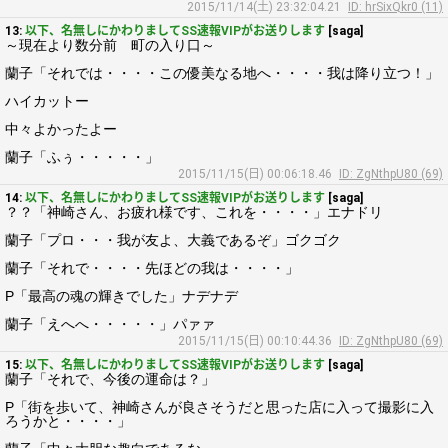
2015/11/14(土) 23:32:04.21
ID: hrSixQkr0 (11)
13:
以下、名無しにかわりましてSS速報VIPがお送りします
[saga]
～現在より数分前 町の入り口～
蘭子「それでは・・・・この優美なる地へ・・・・我は降り立つ！」
ハイカットー
中々よかったよー
蘭子「ふぅ・・・・・」
2015/11/15(日) 00:06:18.46
ID: ZgNthpU80 (69)
14:
以下、名無しにかわりましてSS速報VIPがお送りします
[saga]
？？「神崎さん、お疲れ様です、これを・・・・」エナドリ
蘭子「プロ・・・我が友よ、大義であるぞ」ゴクゴク
蘭子「それで・・・・先ほどの我は・・・・」
P「最高の魂の輝きでした」ナデナデ
蘭子「えへへ・・・・・」パァァ
2015/11/15(日) 00:10:44.36
ID: ZgNthpU80 (69)
15:
以下、名無しにかわりましてSS速報VIPがお送りします
[saga]
蘭子「それで、今後の運命は？」
P「街を歩いて、神崎さんが良さそうだと思った店に入って撮影に入
ろうかと・・・・」