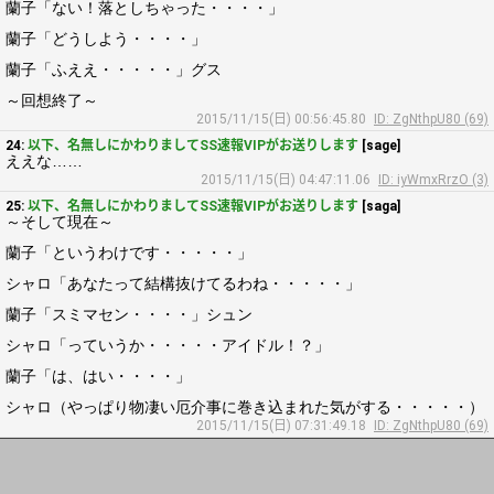
蘭子「ない！落としちゃった・・・・」
蘭子「どうしよう・・・・」
蘭子「ふええ・・・・・」グス
～回想終了～
2015/11/15(日) 00:56:45.80
ID: ZgNthpU80 (69)
24:
以下、名無しにかわりましてSS速報VIPがお送りします
[sage]
ええな……
2015/11/15(日) 04:47:11.06
ID: iyWmxRrzO (3)
25:
以下、名無しにかわりましてSS速報VIPがお送りします
[saga]
～そして現在～
蘭子「というわけです・・・・・」
シャロ「あなたって結構抜けてるわね・・・・・」
蘭子「スミマセン・・・・」シュン
シャロ「っていうか・・・・・アイドル！？」
蘭子「は、はい・・・・」
シャロ（やっぱり物凄い厄介事に巻き込まれた気がする・・・・・）
2015/11/15(日) 07:31:49.18
ID: ZgNthpU80 (69)