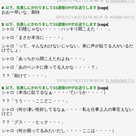
2015/11/14(土) 22:55:48.26
ID: hrSixQkr0 (11)
4:
以下、名無しにかわりましてSS速報VIPがお送りします
[sage]
おおー早いな、期待
2015/11/14(土) 22:56:40.29
ID: A53yfB1uO (1)
5:
以下、名無しにかわりましてSS速報VIPがお送りします
[saga]
シャロ「幻聴じゃない・・・・ハッキリ聞こえた・・・」
シャロ「まさか本当に・・・・」
シャロ「って、そんなわけないじゃない、単に声が似てる人がいるだ
けでしょ」
シャロ「あっちから聞こえたわよね・・・」
シャロ「あのベンチに座ってる人かな・・・・？」
？？「助けて・・・・」
2015/11/14(土) 22:58:09.34
ID: hrSixQkr0 (11)
6:
以下、名無しにかわりましてSS速報VIPがお送りします
[saga]
シャロ（本当に似てるなぁ・・・・ていうか・・・・）
？？「うう・・・ここどこ・・・」
シャロ（何か凄い恰好してるなぁ・・・・私も仕事上人の事言えない
けど）
？？「グス・・・ヒック・・・」
シャロ（何か困ってるみたいだし・・・・ここは・・・・）