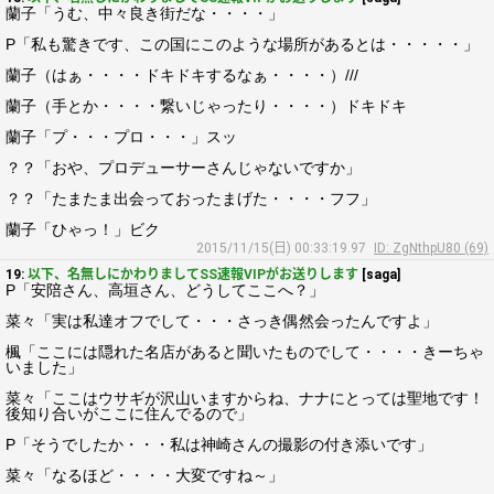
蘭子「うむ、中々良き街だな・・・・」
P「私も驚きです、この国にこのような場所があるとは・・・・・」
蘭子（はぁ・・・・ドキドキするなぁ・・・・）///
蘭子（手とか・・・・繋いじゃったり・・・・）ドキドキ
蘭子「プ・・・プロ・・・」スッ
？？「おや、プロデューサーさんじゃないですか」
？？「たまたま出会っておったまげた・・・・フフ」
蘭子「ひゃっ！」ビク
2015/11/15(日) 00:33:19.97
ID: ZgNthpU80 (69)
19:
以下、名無しにかわりましてSS速報VIPがお送りします
[saga]
P「安陪さん、高垣さん、どうしてここへ？」
菜々「実は私達オフでして・・・さっき偶然会ったんですよ」
楓「ここには隠れた名店があると聞いたものでして・・・・きーちゃ
いました」
菜々「ここはウサギが沢山いますからね、ナナにとっては聖地です！
後知り合いがここに住んでるので」
P「そうでしたか・・・私は神崎さんの撮影の付き添いです」
菜々「なるほど・・・・大変ですね～」