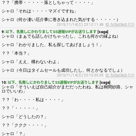
？？「携帯・・・・・落としちゃって・・・・」
シャロ「それは・・・・マズイですね」
シャロ（何か凄い厄介事に巻き込まれた気がする・・・・・）
2015/11/14(土) 23:12:11.48
ID: hrSixQkr0 (11)
9:
以下、名無しにかわりましてSS速報VIPがお送りします
[saga]
シャロ（まぁでも話しかけちゃったし、これも何かの縁よね）
シャロ「わかりました、私も探してあげましょう！」
？？「本当？」
シャロ「ええ、構わないわよ」
シャロ（今日はタイムセールも成功したし、何とかなるでしょ）
2015/11/14(土) 23:15:05.05
ID: hrSixQkr0 (11)
10:
以下、名無しにかわりましてSS速報VIPがお送りします
[saga]
シャロ「そういえば自己紹介がまだだったわね、私は桐間紗路、シャ
ロでいいわ」
？？「わ・・・・私は・・・・」
？？「・・・・・」
シャロ「どうしたの？」
？？「ククク・・・・」
シャロ「？」