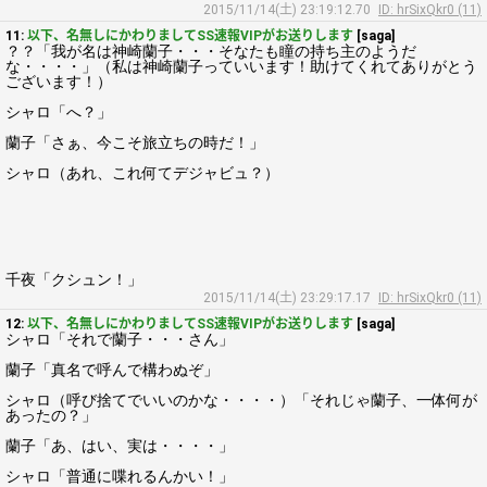
2015/11/14(土) 23:19:12.70
ID: hrSixQkr0 (11)
11:
以下、名無しにかわりましてSS速報VIPがお送りします
[saga]
？？「我が名は神崎蘭子・・・そなたも瞳の持ち主のようだ
な・・・・」（私は神崎蘭子っていいます！助けてくれてありがとう
ございます！）
シャロ「へ？」
蘭子「さぁ、今こそ旅立ちの時だ！」
シャロ（あれ、これ何てデジャビュ？）
千夜「クシュン！」
2015/11/14(土) 23:29:17.17
ID: hrSixQkr0 (11)
12:
以下、名無しにかわりましてSS速報VIPがお送りします
[saga]
シャロ「それで蘭子・・・さん」
蘭子「真名で呼んで構わぬぞ」
シャロ（呼び捨てでいいのかな・・・・）「それじゃ蘭子、一体何が
あったの？」
蘭子「あ、はい、実は・・・・」
シャロ「普通に喋れるんかい！」