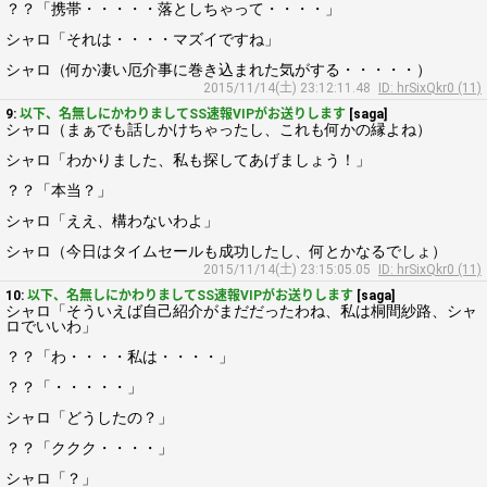
？？「携帯・・・・・落としちゃって・・・・」
シャロ「それは・・・・マズイですね」
シャロ（何か凄い厄介事に巻き込まれた気がする・・・・・）
2015/11/14(土) 23:12:11.48
ID: hrSixQkr0 (11)
9:
以下、名無しにかわりましてSS速報VIPがお送りします
[saga]
シャロ（まぁでも話しかけちゃったし、これも何かの縁よね）
シャロ「わかりました、私も探してあげましょう！」
？？「本当？」
シャロ「ええ、構わないわよ」
シャロ（今日はタイムセールも成功したし、何とかなるでしょ）
2015/11/14(土) 23:15:05.05
ID: hrSixQkr0 (11)
10:
以下、名無しにかわりましてSS速報VIPがお送りします
[saga]
シャロ「そういえば自己紹介がまだだったわね、私は桐間紗路、シャ
ロでいいわ」
？？「わ・・・・私は・・・・」
？？「・・・・・」
シャロ「どうしたの？」
？？「ククク・・・・」
シャロ「？」