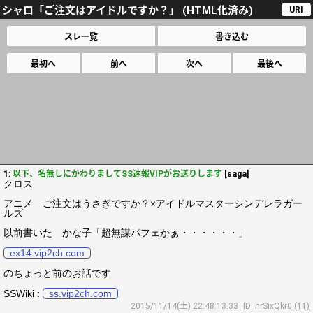
シャロ「ご注文はアイドルですか？」 (HTML化済み)
URI
スレ一覧
書き込む
最初へ
前へ
次へ
最後へ
1:
以下、名無しにかわりましてSS速報VIPがお送りします
[saga]
クロス
アニメ ご注文はうさぎですか？×アイドルマスターシンデレラガー
ルズ
以前書いた かな子「超無謀パフェかぁ・・・・・・」
ex14.vip2ch.com
のちょっと前のお話です
SSWiki :
ss.vip2ch.com
2015/11/14(土) 22:48:13.33
ID: hrSixQkr0 (11)