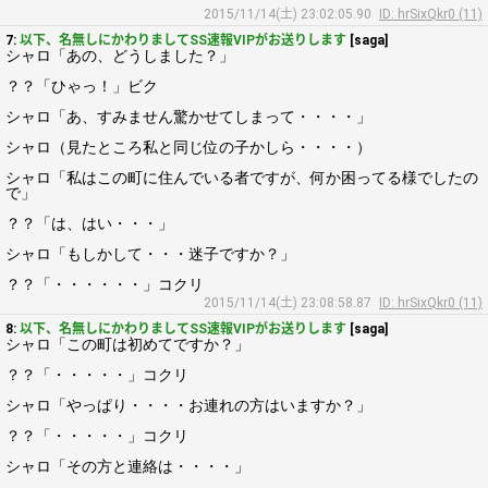
2015/11/14(土) 23:02:05.90
ID: hrSixQkr0 (11)
7:
以下、名無しにかわりましてSS速報VIPがお送りします
[saga]
シャロ「あの、どうしました？」
？？「ひゃっ！」ビク
シャロ「あ、すみません驚かせてしまって・・・・」
シャロ（見たところ私と同じ位の子かしら・・・・）
シャロ「私はこの町に住んでいる者ですが、何か困ってる様でしたの
で」
？？「は、はい・・・」
シャロ「もしかして・・・迷子ですか？」
？？「・・・・・・」コクリ
2015/11/14(土) 23:08:58.87
ID: hrSixQkr0 (11)
8:
以下、名無しにかわりましてSS速報VIPがお送りします
[saga]
シャロ「この町は初めてですか？」
？？「・・・・・」コクリ
シャロ「やっぱり・・・・お連れの方はいますか？」
？？「・・・・・」コクリ
シャロ「その方と連絡は・・・・」