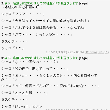
2:
以下、名無しにかわりましてSS速報VIPがお送りします
[saga]
～木組みの家と石畳の町～
シャロ「フフフ・・・・・」
シャロ「今日はタイムセールで大量の食材を買えたわ！」
シャロ「これで後１０日は暮らせる・・・・なんてね」
シャロ「さて・・・・とっとと家へ・・・・」
タスケテ・・・・
シャロ「！？」
2015/11/14(土) 22:52:03.34
ID: hrSixQkr0 (11)
3:
以下、名無しにかわりましてSS速報VIPがお送りします
[saga]
シャロ「な・・・何今の・・・・？」
シャロ「私の声で「助けて」って・・・・」
シャロ「まさか・・・・もう１人の自分・・・内なる自分って
奴・・・」
シャロ「って、何言ってんの私・・・疲れてるのかな・・・・」
シャロ「とっとと帰・・・・」
タスケテ・・・・
シャロ「ひいっ！」ビクッ