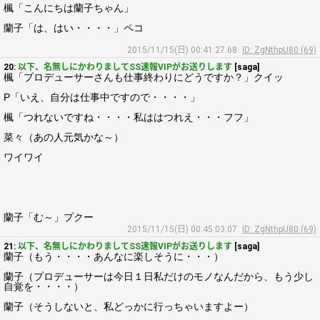
楓「こんにちは蘭子ちゃん」
蘭子「は、はい・・・・」ペコ
2015/11/15(日) 00:41:27.68
ID: ZgNthpU80 (69)
20:
以下、名無しにかわりましてSS速報VIPがお送りします
[saga]
楓「プロデューサーさんも仕事終わりにどうですか？」クイッ
P「いえ、自分は仕事中ですので・・・・」
楓「つれないですね・・・・私ははつれえ・・・フフ」
菜々（あの人元気かな～）
ワイワイ
蘭子「む～」プクー
2015/11/15(日) 00:45:03.07
ID: ZgNthpU80 (69)
21:
以下、名無しにかわりましてSS速報VIPがお送りします
[saga]
蘭子（もう・・・・あんなに楽しそうに・・・）
蘭子（プロデューサーは今日１日私だけのモノなんだから、もう少し
自覚を・・・・）
蘭子（そうしないと、私どっかに行っちゃいますよー）