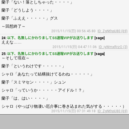
蘭子「ない！落としちゃった・・・・」
蘭子「どうしよう・・・・」
蘭子「ふええ・・・・・」グス
～回想終了～
2015/11/15(日) 00:56:45.80
ID: ZgNthpU80 (69)
24:
以下、名無しにかわりましてSS速報VIPがお送りします
[sage]
ええな……
2015/11/15(日) 04:47:11.06
ID: iyWmxRrzO (3)
25:
以下、名無しにかわりましてSS速報VIPがお送りします
[saga]
～そして現在～
蘭子「というわけです・・・・・」
シャロ「あなたって結構抜けてるわね・・・・・」
蘭子「スミマセン・・・・」シュン
シャロ「っていうか・・・・・アイドル！？」
蘭子「は、はい・・・・」
シャロ（やっぱり物凄い厄介事に巻き込まれた気がする・・・・・）
2015/11/15(日) 07:31:49.18
ID: ZgNthpU80 (69)