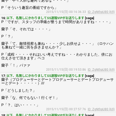
蘭子「中々大胆な趣向であるな・・・・」
P「そういう趣旨の番組ですから」
2015/11/15(日) 00:16:36.33
ID: ZgNthpU80 (69)
16:
以下、名無しにかわりましてSS速報VIPがお送りします
[saga]
P「ですが、スタッフの準備が整うまで時間がありますね・・・・」
蘭子「そ、それでは・・・・」
P「？」
蘭子「て、敵情視察も兼ね・・・・少しお供せよ・・・」（ロケハン
も兼ねて一緒に街を歩きませんか？」
P「成程・・・・それはいい考えですね・・・わかりました、傍にお
仕えさせて頂きます」ペコ
蘭子「！」パァァ
2015/11/15(日) 00:19:53.86
ID: ZgNthpU80 (69)
17:
以下、名無しにかわりましてSS速報VIPがお送りします
[saga]
蘭子（プロデューサーとデートプロデューサーとデートプロデューサ
ーとデート・・・・・）///
P「どうしました？」
蘭子「な、何でもない！行くぞ！」
P「？、はい・・・・」
2015/11/15(日) 00:27:57.76
ID: ZgNthpU80 (69)
18:
以下、名無しにかわりましてSS速報VIPがお送りします
[saga]