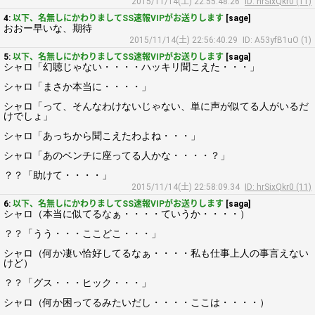
2015/11/14(土) 22:55:48.26
ID: hrSixQkr0 (11)
4:
以下、名無しにかわりましてSS速報VIPがお送りします
[sage]
おおー早いな、期待
2015/11/14(土) 22:56:40.29
ID: A53yfB1uO (1)
5:
以下、名無しにかわりましてSS速報VIPがお送りします
[saga]
シャロ「幻聴じゃない・・・・ハッキリ聞こえた・・・」
シャロ「まさか本当に・・・・」
シャロ「って、そんなわけないじゃない、単に声が似てる人がいるだ
けでしょ」
シャロ「あっちから聞こえたわよね・・・」
シャロ「あのベンチに座ってる人かな・・・・？」
？？「助けて・・・・」
2015/11/14(土) 22:58:09.34
ID: hrSixQkr0 (11)
6:
以下、名無しにかわりましてSS速報VIPがお送りします
[saga]
シャロ（本当に似てるなぁ・・・・ていうか・・・・）
？？「うう・・・ここどこ・・・」
シャロ（何か凄い恰好してるなぁ・・・・私も仕事上人の事言えない
けど）
？？「グス・・・ヒック・・・」
シャロ（何か困ってるみたいだし・・・・ここは・・・・）