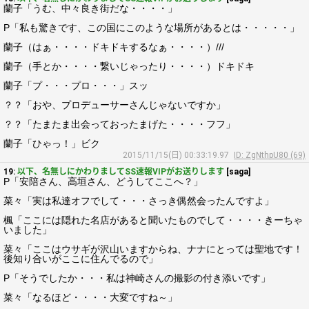
蘭子「うむ、中々良き街だな・・・・」
P「私も驚きです、この国にこのような場所があるとは・・・・・」
蘭子（はぁ・・・・ドキドキするなぁ・・・・）///
蘭子（手とか・・・・繋いじゃったり・・・・）ドキドキ
蘭子「プ・・・プロ・・・」スッ
？？「おや、プロデューサーさんじゃないですか」
？？「たまたま出会っておったまげた・・・・フフ」
蘭子「ひゃっ！」ビク
2015/11/15(日) 00:33:19.97
ID: ZgNthpU80 (69)
19:
以下、名無しにかわりましてSS速報VIPがお送りします
[saga]
P「安陪さん、高垣さん、どうしてここへ？」
菜々「実は私達オフでして・・・さっき偶然会ったんですよ」
楓「ここには隠れた名店があると聞いたものでして・・・・きーちゃ
いました」
菜々「ここはウサギが沢山いますからね、ナナにとっては聖地です！
後知り合いがここに住んでるので」
P「そうでしたか・・・私は神崎さんの撮影の付き添いです」
菜々「なるほど・・・・大変ですね～」