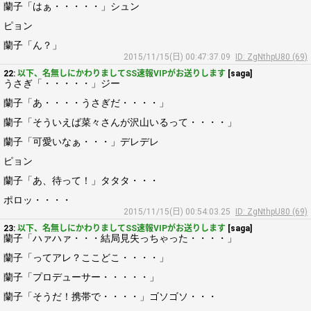
蘭子「はぁ・・・・・」シュン
ピョン
蘭子「ん？」
2015/11/15(日) 00:47:37.09
ID: ZgNthpU80 (69)
22:
以下、名無しにかわりましてSS速報VIPがお送りします
[saga]
うさぎ「・・・・・」ジー
蘭子「あ・・・・うさぎだ・・・・」
蘭子「そういえば菜々さんが沢山いるって・・・・」
蘭子「可愛いなぁ・・・」デレデレ
ピョン
蘭子「あ、待って！」タタタ・・・
ポロッ・・・・
2015/11/15(日) 00:54:03.25
ID: ZgNthpU80 (69)
23:
以下、名無しにかわりましてSS速報VIPがお送りします
[saga]
蘭子「ハァハァ・・・結局見失っちゃった・・・・」
蘭子「ってアレ？ここどこ・・・・」
蘭子「プロデューサー・・・・・」
蘭子「そうだ！携帯で・・・・」ゴソゴソ・・・