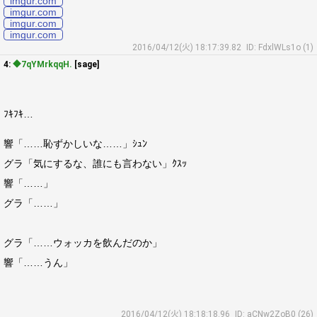
imgur.com
imgur.com
imgur.com
imgur.com
2016/04/12(火) 18:17:39.82
ID: FdxlWLs1o (1)
4:
◆7qYMrkqqH.
[sage]
ﾌｷﾌｷ…
響「……恥ずかしいな……」ｼｭﾝ
グラ「気にするな、誰にも言わない」ｸｽｯ
響「……」
グラ「……」
グラ「……ウォッカを飲んだのか」
響「……うん」
2016/04/12(火) 18:18:18.96
ID: aCNw2ZoB0 (26)