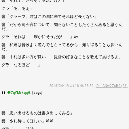
響「それで、さっそく本題だけど」
グラ「あ、あぁ」
響「グラーフ、君はこの国に来てそれほど長くない」
響「だから司令官について、知らないこともたくさんあると思うん
だ」
グラ「それは……確かにそうだが……」ﾑｩ
響「私達は普段よく遊んでもらってるから、知り得ることも多いん
だ」
響「手札は多い方が良い……提督の好きなことを教えてあげるよ」
グラ「なるほど……」
2016/04/12(火) 18:46:38.52
ID: aCNw2ZoB0 (26)
11:
◆7qYMrkqqH.
[saga]
響「思い出せるものは書き出してみる」
響「少し待ってほしい」ｶｷｶｷ