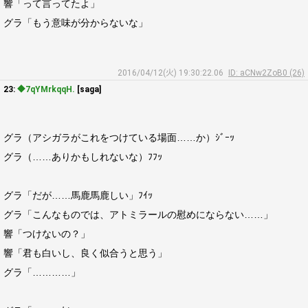
響「って言ってたよ」
グラ「もう意味が分からないな」
2016/04/12(火) 19:30:22.06
ID: aCNw2ZoB0 (26)
23:
◆7qYMrkqqH.
[saga]
グラ（アシガラがこれをつけている場面……か）ｼﾞｰｯ
グラ（……ありかもしれないな）ﾌﾌｯ
グラ「だが……馬鹿馬鹿しい」ﾌｲｯ
グラ「こんなものでは、アトミラールの慰めにならない……」
響「つけないの？」
響「君も白いし、良く似合うと思う」
グラ「…………」