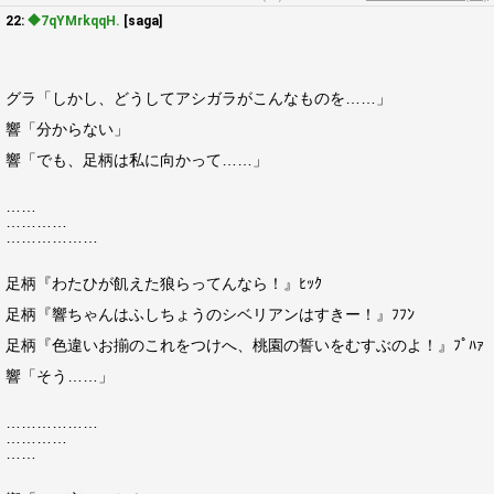
22:
◆7qYMrkqqH.
[saga]
グラ「しかし、どうしてアシガラがこんなものを……」
響「分からない」
響「でも、足柄は私に向かって……」
……
…………
………………
足柄『わたひが飢えた狼らってんなら！』ﾋｯｸ
足柄『響ちゃんはふしちょうのシベリアンはすきー！』ﾌﾌﾝ
足柄『色違いお揃のこれをつけへ、桃園の誓いをむすぶのよ！』ﾌﾟﾊｧ
響「そう……」
………………
…………
……