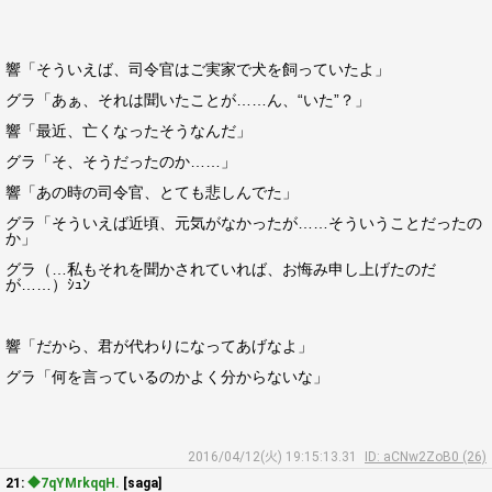
響「そういえば、司令官はご実家で犬を飼っていたよ」
グラ「あぁ、それは聞いたことが……ん、“いた”？」
響「最近、亡くなったそうなんだ」
グラ「そ、そうだったのか……」
響「あの時の司令官、とても悲しんでた」
グラ「そういえば近頃、元気がなかったが……そういうことだったの
か」
グラ（…私もそれを聞かされていれば、お悔み申し上げたのだ
が……）ｼｭﾝ
響「だから、君が代わりになってあげなよ」
グラ「何を言っているのかよく分からないな」
2016/04/12(火) 19:15:13.31
ID: aCNw2ZoB0 (26)
21:
◆7qYMrkqqH.
[saga]