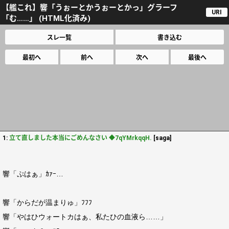
【艦これ】響「うぉーとかうぉーとかっ」グラーフ
URI
「む……」 (HTML化済み)
スレ一覧
書き込む
最初へ
前へ
次へ
最後へ
1:
立て直しました本当にごめんなさい ◆7qYMrkqqH.
[saga]
響「ぷはぁ」ｶｧｰ…
響「からだが温まりゅ」ﾌﾌﾌ
響「やはひウォートカはぁ、私たひの血液ら……」