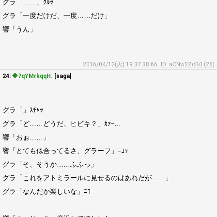
グラ「……」ｸﾙｯ
グラ「一度だけだ、一度……だけ」
響「うん」
2016/04/12(火) 19:37:38.66
ID: aCNw2ZoB0 (26)
24:
◆7qYMrkqqH.
[saga]
グラ「」ｽﾁｬｯ
グラ「ど……どうだ、ヒビキ？」ｶｧｰ…
響「おぉ……」
響「とても似合ってるさ、グラーフ」ﾆｺｯ
グラ「そ、そうか……ふふっ」
グラ「これをアトミラールに見せるのはあれだが……」
グラ「なんだか楽しいな」ﾆｺ