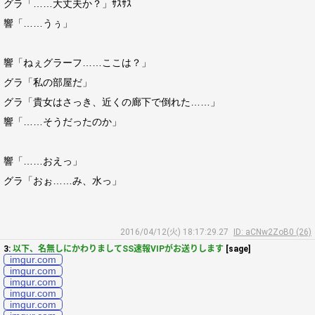
グラ「……大丈夫か？」ｻｽｻｽ
響「……うぅ」
響「ねぇグラーフ……ここは？」
グラ「私の部屋だ」
グラ「貴女はさっき、近くの廊下で倒れた……」
響「……そうだったのか」
響「……おえっ」
グラ「おぉ……み、水っ」
2016/04/12(火) 18:17:29.27
ID: aCNw2ZoB0 (26)
3:
以下、名無しにかわりましてSS速報VIPがお送りします
[sage]
imgur.com
imgur.com
imgur.com
imgur.com
imgur.com