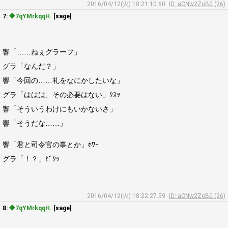
2016/04/12(火) 18:21:10.60
ID: aCNw2ZoB0 (26)
7:
◆7qYMrkqqH.
[sage]
響「……ねぇグラーフ」
グラ「なんだ？」
響「今回の……礼をなにかしたいな」
グラ「ははは、その必要はない」ｸｽｯ
響「そういうわけにもいかないさ」
響「そうだな……」
響「君と司令官の事とか」ﾎﾜｰ
グラ「！？」ﾋﾞｸｯ
2016/04/12(火) 18:22:27.59
ID: aCNw2ZoB0 (26)
8:
◆7qYMrkqqH.
[sage]