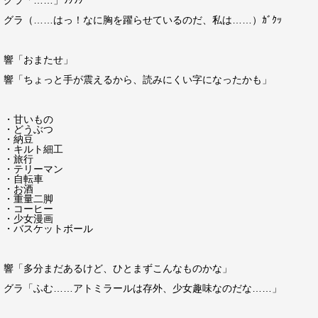
グラ「……」ﾜｸﾜｸ
グラ（……はっ！なに胸を躍らせているのだ、私は……）ｶﾞｸｯ
響「おまたせ」
響「ちょっと手が震えるから、読みにくい字になったかも」
・甘いもの
・どうぶつ
・納豆
・キルト細工
・旅行
・テリーマン
・自転車
・お酒
・重量二脚
・コーヒー
・少女漫画
・バスケットボール
響「多分まだあるけど、ひとまずこんなものかな」
グラ「ふむ……アトミラールは存外、少女趣味なのだな……」