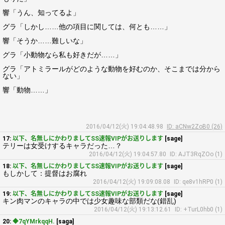
響「うん、知ってるよ」
グラ「しかし……他の項目に関しては、何とも……」
響「そうか……難しいな」
グラ「小動物なら私も好きだが……」
グラ「アトミラールがどのような動物を好むのか、そこまでは分から
ない」
響「動物……」
2016/04/12(火) 19:04:48.98
ID: aCNw2ZoB0 (26)
17:
以下、名無しにかわりましてSS速報VIPがお送りします
[sage]
テリーは女受けするキャラだった…？
2016/04/12(火) 19:04:57.80
ID: AJT3RqZOo (1)
18:
以下、名無しにかわりましてSS速報VIPがお送りします
[sage]
もしかして：提督はお腐れ
2016/04/12(火) 19:09:08.08
ID: qe8v1hRP0 (1)
19:
以下、名無しにかわりましてSS速報VIPがお送りします
[sage]
キン肉マンのキャラの中では少女趣味な部類だな(錯乱)
2016/04/12(火) 19:13:12.61
ID: +TurL0hb0 (1)
20:
◆7qYMrkqqH.
[saga]