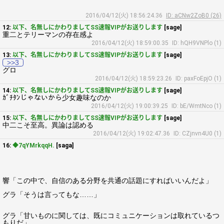
2016/04/12(火) 18:56:24.36
ID: aCNw2ZoB0 (26)
12:
以下、名無しにかわりましてSS速報VIPがお送りします
[sage]
重二とテリーマンの存在感よ
2016/04/12(火) 18:59:00.35
ID: hQH9VNPlo (1)
13:
以下、名無しにかわりましてSS速報VIPがお送りします
[sage]
>>3
グロ
2016/04/12(火) 18:59:23.26
ID: paxFoEpjO (1)
14:
以下、名無しにかわりましてSS速報VIPがお送りします
[sage]
ｶﾞﾁﾀﾝじゃないから少女趣味なのか
2016/04/12(火) 19:00:39.25
ID: bE/WmtNco (1)
15:
以下、名無しにかわりましてSS速報VIPがお送りします
[sage]
中二こそ至高。異論は認める
2016/04/12(火) 19:02:47.36
ID: CZjnvn4U0 (1)
16:
◆7qYMrkqqH.
[saga]
響「この中で、自信のある分野を共通の話題にすればいいんだよ」
グラ「そうは言ってもな……」
グラ「甘いものに関しては、既にコミュニケーションは取れているつ
もりだ」