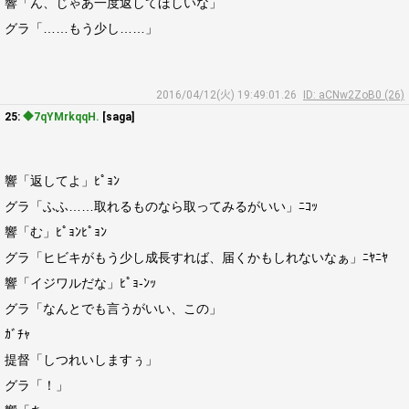
響「ん、じゃあ一度返してほしいな」
グラ「……もう少し……」
2016/04/12(火) 19:49:01.26
ID: aCNw2ZoB0 (26)
25:
◆7qYMrkqqH.
[saga]
響「返してよ」ﾋﾟｮﾝ
グラ「ふふ……取れるものなら取ってみるがいい」ﾆｺｯ
響「む」ﾋﾟｮﾝﾋﾟｮﾝ
グラ「ヒビキがもう少し成長すれば、届くかもしれないなぁ」ﾆﾔﾆﾔ
響「イジワルだな」ﾋﾟｮ-ﾝｯ
グラ「なんとでも言うがいい、この」
ｶﾞﾁｬ
提督「しつれいしますぅ」
グラ「！」