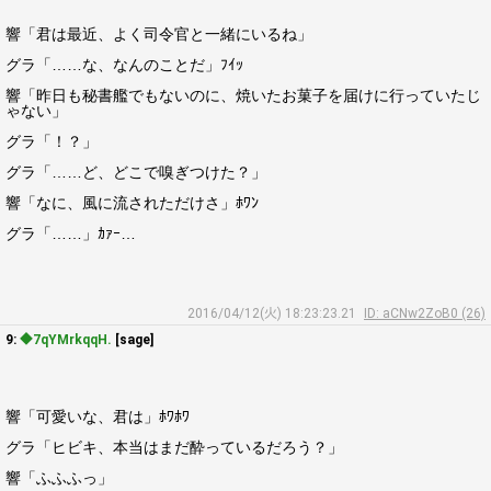
響「君は最近、よく司令官と一緒にいるね」
グラ「……な、なんのことだ」ﾌｲｯ
響「昨日も秘書艦でもないのに、焼いたお菓子を届けに行っていたじ
ゃない」
グラ「！？」
グラ「……ど、どこで嗅ぎつけた？」
響「なに、風に流されただけさ」ﾎﾜﾝ
グラ「……」ｶｧｰ…
2016/04/12(火) 18:23:23.21
ID: aCNw2ZoB0 (26)
9:
◆7qYMrkqqH.
[sage]
響「可愛いな、君は」ﾎﾜﾎﾜ
グラ「ヒビキ、本当はまだ酔っているだろう？」
響「ふふふっ」