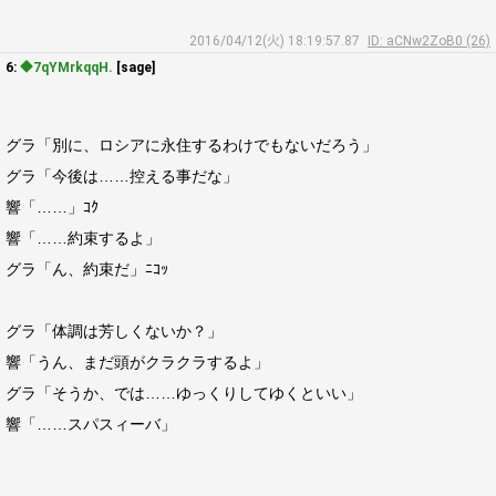
2016/04/12(火) 18:19:57.87
ID: aCNw2ZoB0 (26)
6:
◆7qYMrkqqH.
[sage]
グラ「別に、ロシアに永住するわけでもないだろう」
グラ「今後は……控える事だな」
響「……」ｺｸ
響「……約束するよ」
グラ「ん、約束だ」ﾆｺｯ
グラ「体調は芳しくないか？」
響「うん、まだ頭がクラクラするよ」
グラ「そうか、では……ゆっくりしてゆくといい」
響「……スパスィーバ」