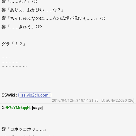
響「……ん？」ﾌﾗｯ
響「ありぇ、おかひい……な？」
響「ちんしゅふなのに……赤の広場が見ひぇ……」ﾌﾗｯ
響「……きゅう」ｸﾃﾝ
グラ「！？」
……
…………
………………
SSWiki :
ss.vip2ch.com
2016/04/12(火) 18:14:21.95
ID: aCNw2ZoB0 (26)
2:
◆7qYMrkqqH.
[sage]
響「コホッコホッ……」