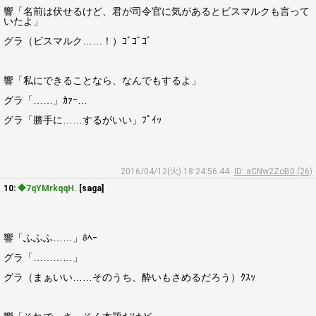
響「名前は伏せるけど、君が司令官に気があるとビスマルクも言って
いたよ」
グラ（ビスマルク……！）ｺﾞｺﾞｺﾞ
響「私にできることなら、なんでもするよ」
グラ「……」ｶｧｰ…
グラ「勝手に……するがいい」ﾌﾟｲｯ
2016/04/12(火) 18:24:56.44
ID: aCNw2ZoB0 (26)
10:
◆7qYMrkqqH.
[saga]
響「ふふふ……」ﾎﾍｰ
グラ「…………」
グラ（まぁいい……そのうち、酔いもさめるだろう）ｸｽｯ