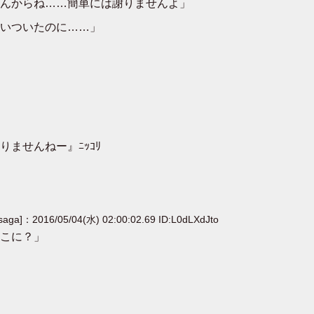
んからね……簡単には謝りませんよ」
いついたのに……」
ませんねー』ﾆｯｺﾘ
[saga]：2016/05/04(水) 02:00:02.69 ID:L0dLXdJto
こに？」