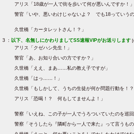
アリス「18歳が一人で街を歩いて何が悪いんですか！
警官「いや、悪いわけじゃないよ？ でも18っていう
久世橋「カータレットさん！？」
3 ：
以下、名無しにかわりましてSS速報VIPがお送りします
アリス「クゼハシ先生！」
警官「あ、お知り合いの方ですか？」
久世橋「ええ、まあ……私の教え子ですが」
久世橋「はっ……！」
久世橋「もしかして、うちの生徒が何か問題行動を！？
アリス「恐喝！？ 何もしてませんよ！」
警察「いえね、この子が一人でうろついていたのを巡回
警察「そうしたら『隣町から一人で来た』って言うもの