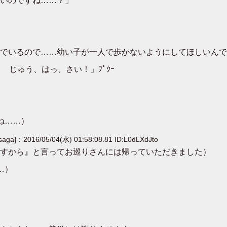
いのですね……？」
でいるので……幼い子が一人で歩かないようにしてほしいんで
 じゅう、はっ、さい！」ﾌﾟｸｰ
ね……）
[saga]：2016/05/04(水) 01:58:08.81 ID:L0dLXdJto
すから』と言ってお巡りさんには帰っていただきました）
…）