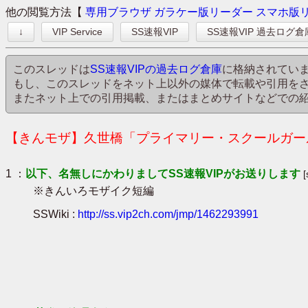
他の閲覧方法【
専用ブラウザ
ガラケー版リーダー
スマホ版
↓
VIP Service
SS速報VIP
SS速報VIP 過去ログ倉
このスレッドは
SS速報VIPの過去ログ倉庫
に格納されてい
もし、このスレッドをネット上以外の媒体で転載や引用を
またネット上での引用掲載、またはまとめサイトなどでの
【きんモザ】久世橋「プライマリー・スクールガール」ア
1 ：
以下、名無しにかわりましてSS速報VIPがお送りします
※きんいろモザイク短編
SSWiki :
http://ss.vip2ch.com/jmp/1462293991