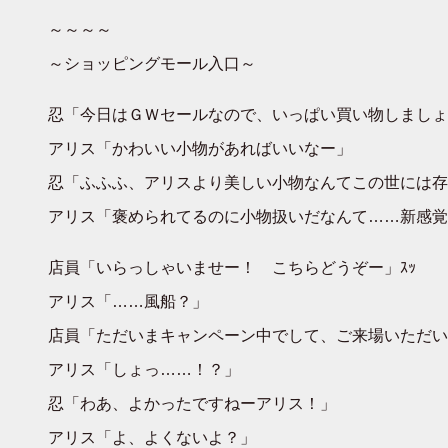
～～～～
～ショッピングモール入口～
忍「今日はＧＷセールなので、いっぱい買い物しましょ
アリス「かわいい小物があればいいなー」
忍「ふふふ、アリスより美しい小物なんてこの世には存在
アリス「褒められてるのに小物扱いだなんて……新感覚
店員「いらっしゃいませー！ こちらどうぞー」ｽｯ
アリス「……風船？」
店員「ただいまキャンペーン中でして、ご来場いただい
アリス「しょっ……！？」
忍「わあ、よかったですねーアリス！」
アリス「よ、よくないよ？」