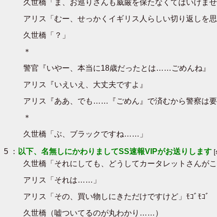
久世橋「ま、お巡りさんも威厳を保たなくてはいけませ
アリス「むー、せっかくイギリス人らしい切り返しを思
久世橋「？」
＊
警官『いやー、本当に18歳だったとは……ごめんね』
アリス『いえいえ、大丈夫ですよ』
アリス『ああ、でも……『ごめん』で済むから警察は要り
＊
久世橋「ぶ、ブラックですね……」
5 ：
以下、名無しにかわりましてSS速報VIPがお送りします
久世橋「それにしても、どうしてカータレットさんがこ
アリス「それは……」
アリス「その、買い物しにきただけですけど」ﾓｺﾞﾓｺﾞ
久世橋（嘘ついてるのが丸わかり……）