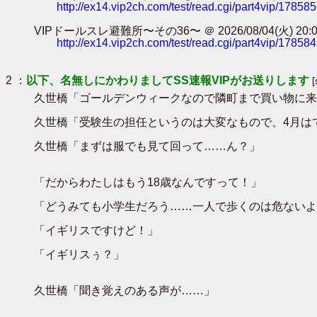
http://ex14.vip2ch.com/test/read.cgi/part4vip/17858
VIPドールスレ避難所〜その36〜 ＠ 2026/08/04(火) 20:04:3
http://ex14.vip2ch.com/test/read.cgi/part4vip/17858
2 ：
以下、名無しにかわりましてSS速報VIPがお送りします
久世橋「ゴールデンウィークなので隣町まで買い物に来
久世橋「受験生の担任というのは大変なもので、4月は
久世橋「まずは服でも見て回って……ん？」
「だからわたしはもう18歳なんですって！」
「どうみても小学生だろう……一人で歩くのは危ないよ
「イギリスですけど！」
「イギリスぅ？」
久世橋「聞き覚えのある声が……」