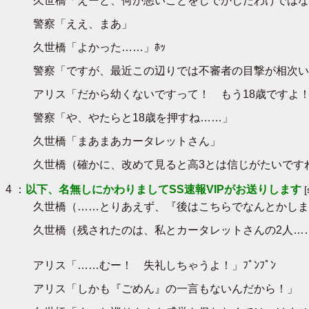
久世橋「えーと、何か悪いことをしでかしたわけではな
警察「ええ、まあ」
久世橋「よかった……」ﾎｯ
警察「ですが、最近この辺りでは不審者の目撃が相次い
アリス「だから幼くないですって！ もう18歳ですよ！
警察「や、やたらと18歳を押すね……」
久世橋「まあまあカータレットさん」
久世橋（確かに、改めて見ると高3とは信じがたいです
4 ：
以下、名無しにかわりましてSS速報VIPがお送りします
久世橋（……とりあえず、『後はこちらでなんとかしま
久世橋（残されたのは、私とカータレットさんの2人…
アリス「……むー！ 失礼しちゃうよ！」ﾌﾟﾝﾌﾟﾝ
アリス「しかも『ごめん』の一言もないんだから！」