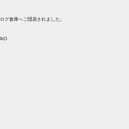
去ログ倉庫へご隠居されました。
4rO