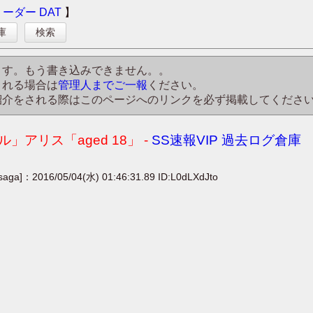
リーダー
DAT
】
庫
検索
ます。もう書き込みできません。。
される場合は
管理人までご一報
ください。
紹介をされる際はこのページへのリンクを必ず掲載してくださ
リス「aged 18」 -
SS速報VIP 過去ログ倉庫
[saga]：2016/05/04(水) 01:46:31.89 ID:L0dLXdJto