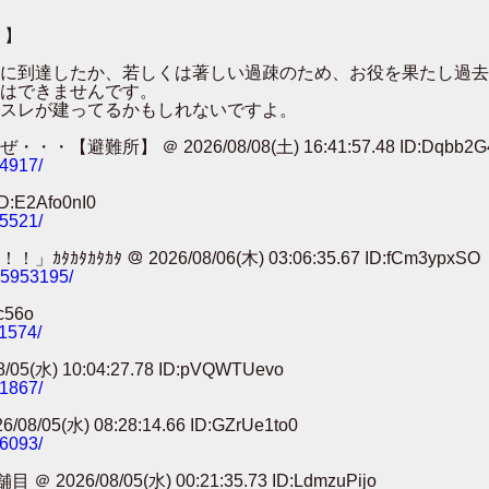
 】
００に到達したか、若しくは著しい過疎のため、お役を果たし過
はできませんです。
スレが建ってるかもしれないですよ。
 ＠ 2026/08/08(土) 16:41:57.48 ID:Dqbb2G
74917/
:E2Afo0nI0
25521/
 ＠ 2026/08/06(木) 03:06:35.67 ID:fCm3ypxSO
785953195/
c56o
11574/
) 10:04:27.78 ID:pVQWTUevo
91867/
) 08:28:14.66 ID:GZrUe1to0
86093/
8/05(水) 00:21:35.73 ID:LdmzuPijo