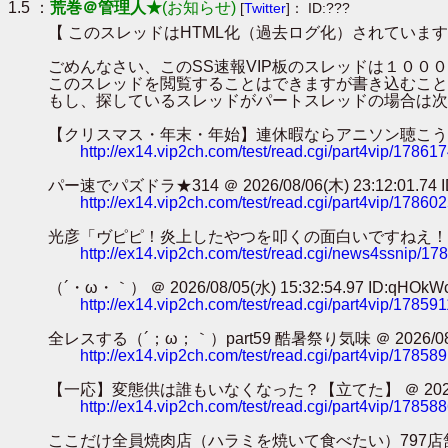
1.5 ：
荒巻＠管理人★
(お知らせ)
[
Twitter
]： ID:???
【 このスレッドはHTML化（過去ログ化）されています
ごめんなさい、このSS速報VIP板のスレッドは１０
このスレッドを閲覧することはできますが書き込むこと
もし、探しているスレッドがパートスレッドの場合は次
【クリスマス・年末・年始】連休暇ならアニソン聴こうぜ・・・【避難所】
http://ex14.vip2ch.com/test/read.cgi/part4vip/17861
パー速でパズドラ★314 ＠ 2026/08/06(木) 23:12:01.74 ID
http://ex14.vip2ch.com/test/read.cgi/part4vip/17860
光彦「ヴピピ！炎上したやつを叩くの面白いですねえ！！！」ｶﾀｶﾀｶﾀｶﾀ
http://ex14.vip2ch.com/test/read.cgi/news4ssnip/1
（´・ω・｀） ＠ 2026/08/05(水) 15:32:54.97 ID:qHOkW
http://ex14.vip2ch.com/test/read.cgi/part4vip/17859
全レスする（´；ω；｀）part59 酷暑祭り気味 ＠ 2026/08/05(水
http://ex14.vip2ch.com/test/read.cgi/part4vip/17858
【一応】変態供は誰もいなくなった？【立てた】 ＠ 2026/08/05(水
http://ex14.vip2ch.com/test/read.cgi/part4vip/17858
ここだけ全員焼肉店（ハラミを焼いて食べたい）797店舗目 ＠ 2026/0