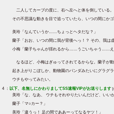
二人してカーブの度に、右へ左へと体を倒している。
その不思議な動きを目で追っていたら、いつの間にかゴ
美玲「なんていうか……ちょっとヘタだな？」
蘭子「おお、いつの間に我が背後へっ！？ その、我は
小梅「蘭子ちゃんが揺れるから……うごいちゃう……え
なるほど、小梅はぎゅってされてるからな。蘭子が動
起き上がりこぼしか、動物園のパンダみたいにグラグラ
ウチもやってみたい。
4 ：
以下、名無しにかわりましてSS速報VIPがお送りします
美玲「な、なあ、 ウチもそれやりたいんだけど、いい
蘭子「マ○カー？」
美玲「違うっ！ 足の間でああーってなるヤツ！」