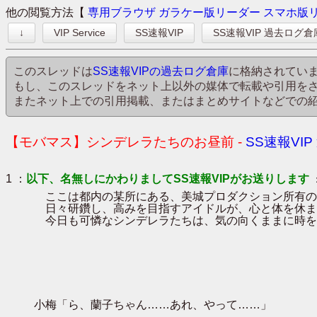
他の閲覧方法【
専用ブラウザ
ガラケー版リーダー
スマホ版
↓
VIP Service
SS速報VIP
SS速報VIP 過去ログ倉
このスレッドは
SS速報VIPの過去ログ倉庫
に格納されてい
もし、このスレッドをネット上以外の媒体で転載や引用を
またネット上での引用掲載、またはまとめサイトなどでの
【モバマス】シンデレラたちのお昼前 -
SS速報VI
1 ：
以下、名無しにかわりましてSS速報VIPがお送りします
ここは都内の某所にある、美城プロダクション所有の
日々研鑽し、高みを目指すアイドルが、心と体を休ま
今日も可憐なシンデレラたちは、気の向くままに時をすご
小梅「ら、蘭子ちゃん……あれ、やって……」