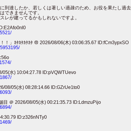
００に到達したか、若しくは著しい過疎のため、お役を果たし過
はできませんです。
スレが建ってるかもしれないですよ。
:E2Afo0nI0
25521/
 ＠ 2026/08/06(木) 03:06:35.67 ID:fCm3ypxSO
785953195/
c56o
11574/
) 10:04:27.78 ID:pVQWTUevo
91867/
) 08:28:14.66 ID:GZrUe1to0
86093/
8/05(水) 00:21:35.73 ID:LdmzuPijo
56894/
0.79 ID:z326nNTy0
41469/