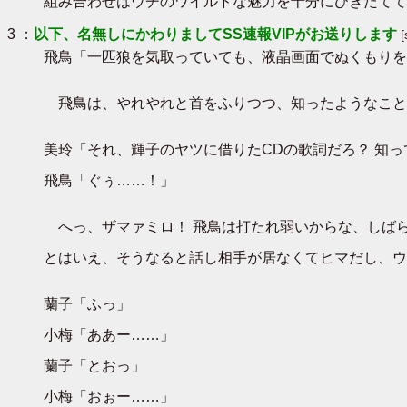
組み合わせはウチのワイルドな魅力を十分にひきたてて
3 ：
以下、名無しにかわりましてSS速報VIPがお送りします
飛鳥「一匹狼を気取っていても、液晶画面でぬくもりを
飛鳥は、やれやれと首をふりつつ、知ったようなこと
美玲「それ、輝子のヤツに借りたCDの歌詞だろ？ 知っ
飛鳥「ぐぅ……！」
へっ、ザマァミロ！ 飛鳥は打たれ弱いからな、しば
とはいえ、そうなると話し相手が居なくてヒマだし、ウ
蘭子「ふっ」
小梅「ああー……」
蘭子「とおっ」
小梅「おぉー……」