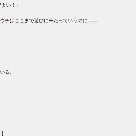
がよい！」
ウチはここまで遊びに来たっていうのに……
いる。
 】