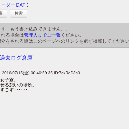
リーダー
DAT
】
庫
検索
ます。もう書き込みできません。。
される場合は
管理人までご一報
ください。
紹介をされる際はこのページへのリンクを必ず掲載してくださ
P 過去ログ倉庫
：2016/07/15(金) 00:40:59.35 ID:7ckRdDJh0
女子寮。
せる憩いの場所。
す･･････