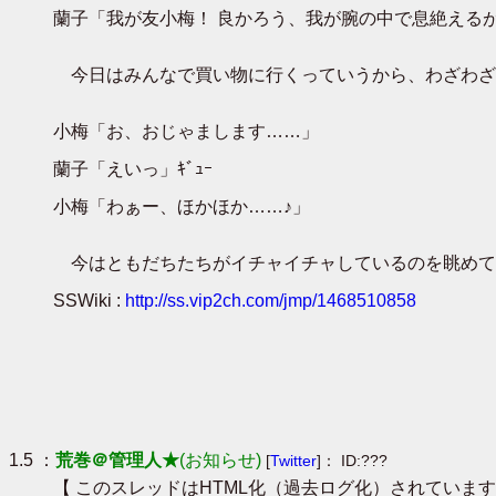
蘭子「我が友小梅！ 良かろう、我が腕の中で息絶える
今日はみんなで買い物に行くっていうから、わざわざ
小梅「お、おじゃまします……」
蘭子「えいっ」ｷﾞｭｰ
小梅「わぁー、ほかほか……♪」
今はともだちたちがイチャイチャしているのを眺めて
SSWiki :
http://ss.vip2ch.com/jmp/1468510858
1.5 ：
荒巻＠管理人★
(お知らせ)
[
Twitter
]： ID:???
【 このスレッドはHTML化（過去ログ化）されています