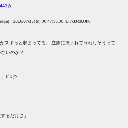
O
24432/
[saga]：2016/07/15(金) 00:47:35.36 ID:7ckRdDJh0
がスポっと収まってる。 立膝に挟まれてうれしそうって
ゃないのか？
ﾋﾟﾛﾘﾝ
拡散するだけさ」