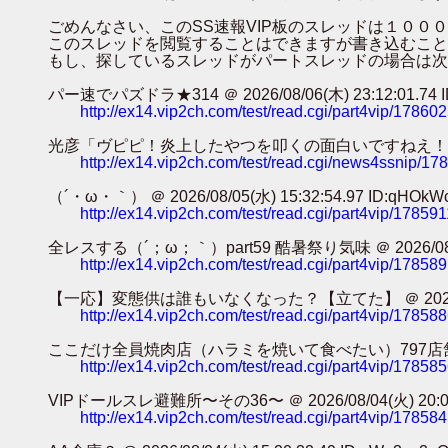
ごめんなさい、このSS速報VIP板のスレッドは１０
このスレッドを閲覧することはできますが書き込むこと
もし、探しているスレッドがパートスレッドの場合は次
パー速でパズドラ★314 ＠ 2026/08/06(木) 23:12:01.74 ID
http://ex14.vip2ch.com/test/read.cgi/part4vip/17860
光彦「ヴピピ！炎上したやつを叩くの面白いですねえ！！！」ｶﾀｶﾀｶﾀｶﾀ
http://ex14.vip2ch.com/test/read.cgi/news4ssnip/1
（´・ω・｀） ＠ 2026/08/05(水) 15:32:54.97 ID:qHOkW
http://ex14.vip2ch.com/test/read.cgi/part4vip/17859
全レスする（´；ω；｀）part59 酷暑祭り気味 ＠ 2026/08/05(水
http://ex14.vip2ch.com/test/read.cgi/part4vip/17858
【一応】変態供は誰もいなくなった？【立てた】 ＠ 2026/08/05(水
http://ex14.vip2ch.com/test/read.cgi/part4vip/17858
ここだけ全員焼肉店（ハラミを焼いて食べたい）797店舗目 ＠ 2026/0
http://ex14.vip2ch.com/test/read.cgi/part4vip/17858
VIPドールスレ避難所〜その36〜 ＠ 2026/08/04(火) 20:04:3
http://ex14.vip2ch.com/test/read.cgi/part4vip/17858