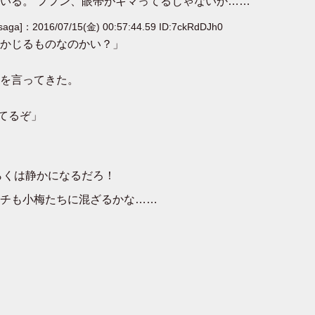
いる。 フフン、眼帯がキマってるじゃないか……
[saga]：2016/07/15(金) 00:57:44.59 ID:7ckRdDJh0
かじるものなのかい？」
を言ってきた。
てるぞ」
らくは静かになるだろ！
チも小梅たちに混ざるかな……