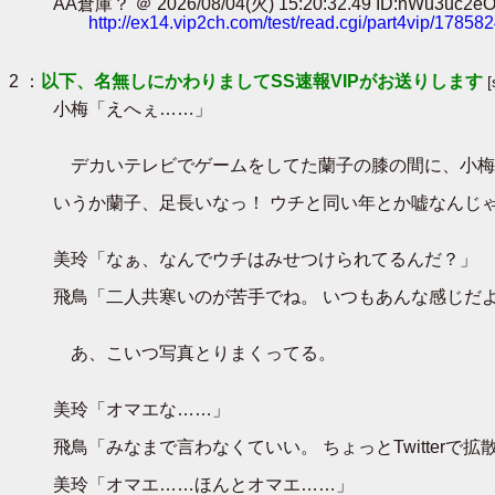
AA倉庫？ ＠ 2026/08/04(火) 15:20:32.49 ID:nWu3uc2e
http://ex14.vip2ch.com/test/read.cgi/part4vip/17858
2 ：
以下、名無しにかわりましてSS速報VIPがお送りします
小梅「えへぇ……」
デカいテレビでゲームをしてた蘭子の膝の間に、小梅
いうか蘭子、足長いなっ！ ウチと同い年とか嘘なんじ
美玲「なぁ、なんでウチはみせつけられてるんだ？」
飛鳥「二人共寒いのが苦手でね。 いつもあんな感じだよ」
あ、こいつ写真とりまくってる。
美玲「オマエな……」
飛鳥「みなまで言わなくていい。 ちょっとTwitterで
美玲「オマエ……ほんとオマエ……」