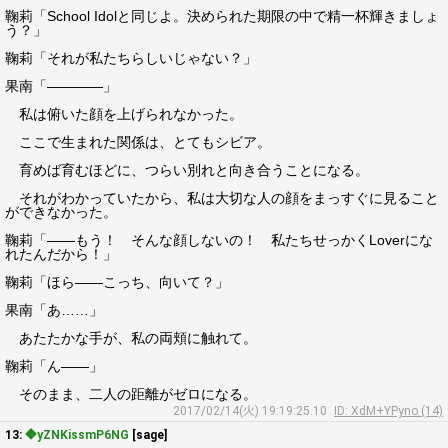
鞠莉「School Idolと同じよ。決められた期限の中で精一杯輝きましょ
う？」
鞠莉「それが私たちらしいじゃない？」
果南「――――」
私は俯いた顔を上げられなかった。
ここで生まれた関係は、とてもシビア。
育めば育むほどに、つらい別れと向き合うことになる。
それがわかっていたから、私は大切な人の顔をまっすぐに見ること
ができなかった。
鞠莉「――もう！ そんな顔しないの！ 私たちせっかくLoverにな
れたんだから！」
鞠莉「ほら――こっち、向いて？」
果南「あ……」
あたたかな手が、私の両頬に触れて。
鞠莉「ん――」
そのまま、二人の距離がゼロになる。
2017/02/14(火) 19:19:25.10
ID: XdM+YPyno (14)
13:
◆yZNKissmP6NG
[sage]