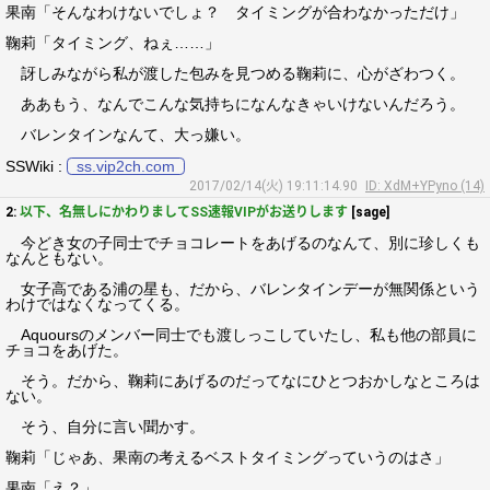
果南「そんなわけないでしょ？ タイミングが合わなかっただけ」
鞠莉「タイミング、ねぇ……」
訝しみながら私が渡した包みを見つめる鞠莉に、心がざわつく。
ああもう、なんでこんな気持ちになんなきゃいけないんだろう。
バレンタインなんて、大っ嫌い。
SSWiki :
ss.vip2ch.com
2017/02/14(火) 19:11:14.90
ID: XdM+YPyno (14)
2:
以下、名無しにかわりましてSS速報VIPがお送りします
[sage]
今どき女の子同士でチョコレートをあげるのなんて、別に珍しくも
なんともない。
女子高である浦の星も、だから、バレンタインデーが無関係という
わけではなくなってくる。
Aquoursのメンバー同士でも渡しっこしていたし、私も他の部員に
チョコをあげた。
そう。だから、鞠莉にあげるのだってなにひとつおかしなところは
ない。
そう、自分に言い聞かす。
鞠莉「じゃあ、果南の考えるベストタイミングっていうのはさ」
果南「え？」