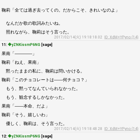
鞠莉「全ては過ぎ去ってくの。だからこそ、きれいなのよ」
なんだか歌の歌詞みたいね。
照れながら、鞠莉はそう言った。
2017/02/14(火) 19:18:18.02
ID: XdM+YPyno (14)
11:
◆yZNKissmP6NG
[sage]
果南「――――」
鞠莉「ねえ、果南」
黙ったままの私に、鞠莉は問いかける。
鞠莉「このチョコレートは――何チョコ？」
もう、黙ってなんていられなかった。
もう、観念するしかなかった。
果南「――本命、だよ」
鞠莉「そう。嬉しいわ」
優しく、鞠莉は、そう言った。
2017/02/14(火) 19:18:48.28
ID: XdM+YPyno (14)
12:
◆yZNKissmP6NG
[sage]