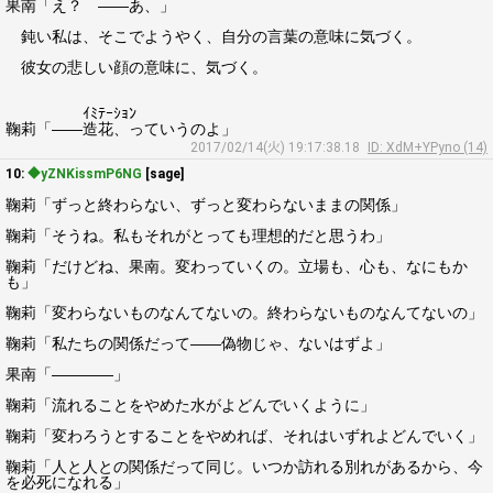
果南「え？ ――あ、」
鈍い私は、そこでようやく、自分の言葉の意味に気づく。
彼女の悲しい顔の意味に、気づく。
ｲﾐﾃｰｼｮﾝ
鞠莉「――造花、っていうのよ」
2017/02/14(火) 19:17:38.18
ID: XdM+YPyno (14)
10:
◆yZNKissmP6NG
[sage]
鞠莉「ずっと終わらない、ずっと変わらないままの関係」
鞠莉「そうね。私もそれがとっても理想的だと思うわ」
鞠莉「だけどね、果南。変わっていくの。立場も、心も、なにもか
も」
鞠莉「変わらないものなんてないの。終わらないものなんてないの」
鞠莉「私たちの関係だって――偽物じゃ、ないはずよ」
果南「――――」
鞠莉「流れることをやめた水がよどんでいくように」
鞠莉「変わろうとすることをやめれば、それはいずれよどんでいく」
鞠莉「人と人との関係だって同じ。いつか訪れる別れがあるから、今
を必死になれる」