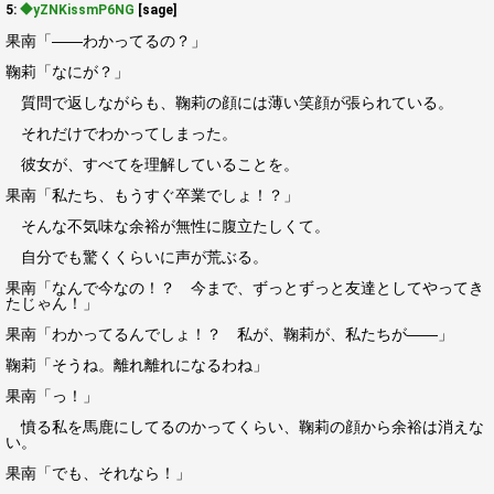
5:
◆yZNKissmP6NG
[sage]
果南「――わかってるの？」
鞠莉「なにが？」
質問で返しながらも、鞠莉の顔には薄い笑顔が張られている。
それだけでわかってしまった。
彼女が、すべてを理解していることを。
果南「私たち、もうすぐ卒業でしょ！？」
そんな不気味な余裕が無性に腹立たしくて。
自分でも驚くくらいに声が荒ぶる。
果南「なんで今なの！？ 今まで、ずっとずっと友達としてやってき
たじゃん！」
果南「わかってるんでしょ！？ 私が、鞠莉が、私たちが――」
鞠莉「そうね。離れ離れになるわね」
果南「っ！」
憤る私を馬鹿にしてるのかってくらい、鞠莉の顔から余裕は消えな
い。
果南「でも、それなら！」