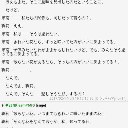
彼女もまた、そこに意味を見出したのだということに。
だけど。
果南「――私たちの関係も、同じだって言うの？」
鞠莉「ええ」
果南「私は――そうは思わない」
果南「きれいな花なら、ずっと咲いてた方がいいに決まってる」
果南「子供みたいなわがままかもしれないけど、でも、みんなそう思
ってるに決まってる」
果南「散らない花があるなら、そっちの方がいいに決まってる！」
鞠莉「――――」
なんで。
なんでよ、鞠莉。
なんで、そんな――悲しそうな顔、するの？
2017/02/14(火) 19:17:10.20
ID: XdM+YPyno (14)
9:
◆yZNKissmP6NG
[sage]
鞠莉「散らない花。いつまでもきれいに咲いたままの花」
鞠莉「そんな花をなんて言うか、私、知ってるわ」