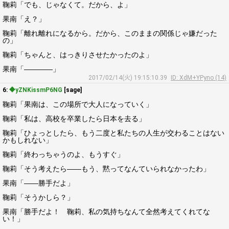
鞠莉「でも、じゃなくて。だから、よ」
果南「え？」
鞠莉「離れ離れになるから。だから、このままの関係じゃ嫌だった
の」
鞠莉「ちゃんと、はっきりさせたかったのよ」
果南「――――」
2017/02/14(火) 19:15:10.39
ID: XdM+YPyno (14)
6:
◆yZNKissmP6NG
[sage]
鞠莉「果南は、この場所で大人になっていく」
鞠莉「私は、高校を卒業したら日本を去る」
鞠莉「ひょっとしたら、もう二度と私たちの人生が交わることはない
かもしれない」
鞠莉「終わっちゃうのよ、もうすぐ」
鞠莉「そう考えたら――もう、黙ってなんていられなかったわ」
果南「――勝手だよ」
鞠莉「そうかしら？」
果南「勝手だよ！ 鞠莉、私の気持ちなんて全然考えてくれてな
い！」