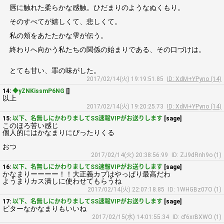
唇に触れた柔らかな感触。ひだまりのようなぬくもり。
そのすべてが嬉しくて、悲しくて。
私の頬をあたたかな雫が伝う。
終わりへ向かう私たちの関係の始まりである、その口づけは。
とても甘い、罪の味がした。
2017/02/14(火) 19:19:51.85
ID: XdM+YPyno (14)
14:
◆yZNKissmP6NG
[]
以上
2017/02/14(火) 19:20:25.73
ID: XdM+YPyno (14)
15:
以下、名無しにかわりましてSS速報VIPがお送りします
[sage]
このほろ苦い感じ
個人的にはかなまりにぴったりくる
おつ
2017/02/14(火) 20:38:56.99
ID: ZJ9dRnh9o (1)
16:
以下、名無しにかわりましてSS速報VIPがお送りします
[sage]
かなまりーーーー！！大正義カプはやっぱり最高だわ
ようまりカス潰しに使わせてもらうね
2017/02/14(火) 22:07:18.85
ID: 1WHGBz07O (1)
17:
以下、名無しにかわりましてSS速報VIPがお送りします
[sage]
ビターなかなまりもいいね
2017/02/15(水) 14:01:55.34
ID: cf6xrBXWO (1)