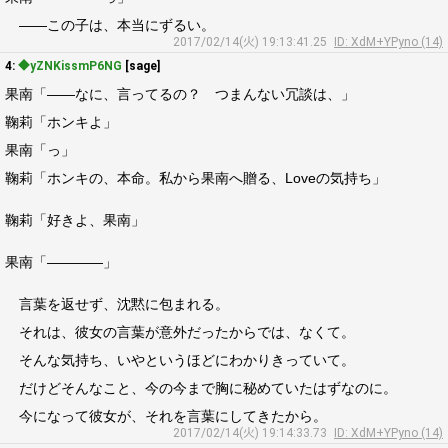
――この子は、本当にずるい。
2017/02/14(火) 19:13:41.25
ID: XdM+YPyno (14)
4:
◆yZNKissmP6NG
[sage]
果南「――なに、言ってるの？ つまんない冗談は、」
鞠莉「ホンキよ」
果南「っ」
鞠莉「ホンキの、本命。私から果南へ贈る、Loveの気持ち」
鞠莉「好きよ、果南」
果南「――――」
言葉を返せず、沈黙に包まれる。
それは、彼女の言葉が意外だったからでは、なくて。
そんな気持ち、いやというほどにわかりきっていて。
だけどそんなこと、今の今まで胸に秘めていたはずなのに。
今になって彼女が、それを言葉にしてきたから。
2017/02/14(火) 19:14:33.73
ID: XdM+YPyno (14)