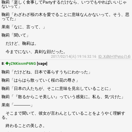
鞠莉「楽しく食事してPartyするだけなら、いつでもやればいいじゃ
ないって」
鞠莉「わざわざ桜の木を愛でることに意味なんかないって。そう、思
ってた」
果南「なに、言って、」
鞠莉「聞いて」
だけど、鞠莉は。
今までにない、真剣な顔だった。
2017/02/14(火) 19:16:32.16
ID: XdM+YPyno (14)
8:
◆yZNKissmP6NG
[sage]
鞠莉「だけどね、日本で暮らすうちにわかった」
鞠莉「はらはら散っていく桜の花の尊さ」
鞠莉「日本の人たちが、そこに意味を見出していることに」
鞠莉「『散るからこそ美しい』っていう感覚に。私も、気づけた」
果南「――――」
そこまで聞いて、彼女が言わんとしていることをようやく理解す
る。
終わることの美しさ。