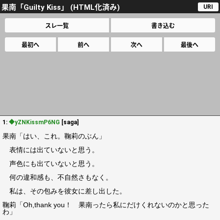
果南「Guilty Kiss」 (HTML化済み)
URI
スレ一覧
書き込む
最初へ
前へ
次へ
最後へ
1:
◆yZNKissmP6NG
[saga]
果南「はい、これ。鞠莉のぶん」
表情には出ていないと思う。
声色にも出ていないと思う。
何の違和感も、不自然さもなく。
私は、その包みを彼女に差し出した。
鞠莉「Oh,thank you！ 果南ったら私にだけくれないのかと思った
わ」