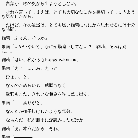
言葉が、喉の奥から出ようとしない。
それを言ってしまえば、とても大切ななにかを裏切ってしまうよう
な気がしたから。
だけど、その逡巡は、とても聡い鞠莉になにかを思わせるには十分
な時間。
鞠莉「ふぅん。そっか」
果南「いやいやいや、なにか勘違いしてない？ 鞠莉。それは別
に、」
鞠莉「はい、私からもHappy Valentine」
果南「え？ ……あ、えっと」
ひょい、と。
なんのためらいも、感慨もなく。
鞠莉もまた、きれいな包みを私に差し出す。
果南「……ありがと」
なんだか拍子抜けしたような気分。
なぁんだ、私が勝手に深読みしただけか――
鞠莉「あ。本命だから、それ」
果南「――――っ」