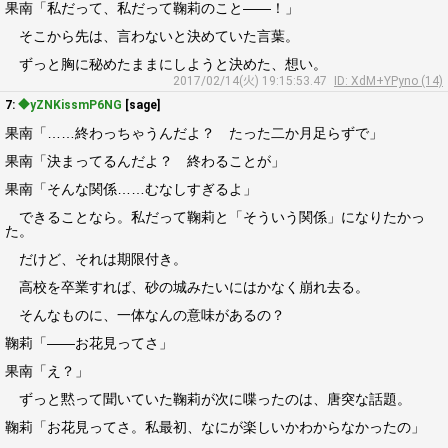
果南「私だって、私だって鞠莉のこと――！」
そこから先は、言わないと決めていた言葉。
ずっと胸に秘めたままにしようと決めた、想い。
2017/02/14(火) 19:15:53.47
ID: XdM+YPyno (14)
7:
◆yZNKissmP6NG
[sage]
果南「……終わっちゃうんだよ？ たった二か月足らずで」
果南「決まってるんだよ？ 終わることが」
果南「そんな関係……むなしすぎるよ」
できることなら。私だって鞠莉と「そういう関係」になりたかっ
た。
だけど、それは期限付き。
高校を卒業すれば、砂の城みたいにはかなく崩れ去る。
そんなものに、一体なんの意味があるの？
鞠莉「――お花見ってさ」
果南「え？」
ずっと黙って聞いていた鞠莉が次に喋ったのは、唐突な話題。
鞠莉「お花見ってさ。私最初、なにが楽しいかわからなかったの」