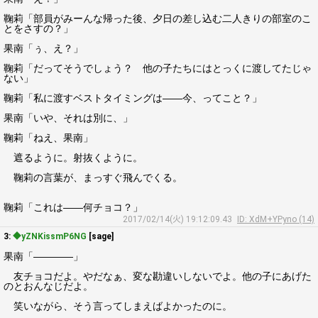
鞠莉「部員がみーんな帰った後、夕日の差し込む二人きりの部室のこ
とをさすの？」
果南「ぅ、え？」
鞠莉「だってそうでしょう？ 他の子たちにはとっくに渡してたじゃ
ない」
鞠莉「私に渡すベストタイミングは――今、ってこと？」
果南「いや、それは別に、」
鞠莉「ねえ、果南」
遮るように。射抜くように。
鞠莉の言葉が、まっすぐ飛んでくる。
鞠莉「これは――何チョコ？」
2017/02/14(火) 19:12:09.43
ID: XdM+YPyno (14)
3:
◆yZNKissmP6NG
[sage]
果南「――――」
友チョコだよ。やだなぁ、変な勘違いしないでよ。他の子にあげた
のとおんなじだよ。
笑いながら、そう言ってしまえばよかったのに。