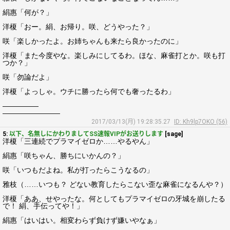
絹惠「何が？」
洋榎「おー。絹、お帰り。咲、どうやった？」
咲「楽しかったよ。お姉ちゃんも来たら良かったのに」
洋榎「また今度やな。楽しみにしてるわ。ほな、麻雀打とか。咲も打
つか？」
咲「勿論だよ」
洋榎「よっしゃ。ウチに勝ったら何でも奢ったるわ」
―――――
――――――――
2017/03/13(月) 19:28:35.27
ID: Kh9lp7OKO (56)
5:
以下、名無しにかわりましてSS速報VIPがお送りします
[sage]
洋榎「三連続でプラマイゼロか……やるやん」
絹惠「咲ちゃん、勝ちにいかんの？」
咲「いつもだよね。私が打ったらこうなるの」
雅枝（……いつも？ どない教育したらこない歪な麻雀になるんや？）
洋榎「ああ、せやったな。何としてもプラマイゼロの牙城を崩したる
で！ 絹、手伝ってや！」
絹惠「はいはい。相変わらず負けず嫌いやなぁ」