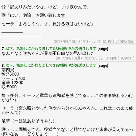
怜「訳ありみたいやな。けど、手は抜かんで」
咲「はい。勿論、お願い致します」
セーラ「よろしくな。ま、負ける気はないけど」
―――――
―――――――――
2017/03/13(月) 19:37:02.03
ID: Kh9lp7OKO (56)
7:
以下、名無しにかわりましてSS速報VIPがお送りします
[sage]
なんとなく咲ちゃんが目が不自由なの思い出した
2017/03/13(月) 19:37:08.32
ID: KprRdRO9o (1)
8:
以下、名無しにかわりましてSS速報VIPがお送りします
[sage]
南四局
怜:75000
セーラ:7700
竜華:12300
咲:5000
怜（多分、セーラと竜華も違和感を感じてる……このまま終わるわけ
がない）
セーラ（宮永照とやった俺やから分かるんやろか。これはこのまま終
わらんで）
竜華（一波乱ありそうやな）
咲（……園城寺さん、役満当てないと勝てないけど未来が見えてるっ
ぽいなぁ……どうしよう……）