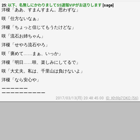
25:
以下、名無しにかわりましてSS速報VIPがお送りします
[sage]
洋榎「ああ、すまんすまん。思わずな」
咲「仕方ないなぁ」
洋榎「ちょっと信じてもうたけどな」
咲「流石お姉ちゃん」
洋榎「せやろ流石やろ」
咲「褒めて……まぁ、いっか」
洋榎「明日……咲、楽しみにしてるで」
咲「大丈夫。私は、千里山は負けないよ」
洋榎「なら安心や」
ーーーーーー
ーーーーーーーーーー
2017/03/13(月) 20:48:45.00
ID: Kh9lp7OKO (56)