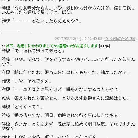
洋榎『なら意味分からん。いや、最初から分からんけど。信じて欲し
いんやったら連れて帰ってき。ほな』
雅枝「…………どないしたらええんや？」
――――
―――――――
2017/03/13(月) 19:23:40.53
ID: Kh9lp7OKO (56)
4:
以下、名無しにかわりましてSS速報VIPがお送りします
[sage]
洋榎「で、連れて帰って来たと」
雅枝「せや。それで、咲をどうするかやけど……どこ行ったか知らん
か？」
洋榎「絹に任せたわ。適当に連れ出してもらった。拙かったか？」
雅枝「いや、それでええ」
洋榎「……単刀直入に訊くけど、咲をどないするつもりや？」
雅枝「答えられたら苦労せん。とりあえず親御さんに連絡はした」
洋榎「どうやって？」
雅枝「携帯借りてな。明日、病院連れて行く事は伝えてある」
洋榎「さよか。とりあえず一晩は家に泊めて明日放流。それでええん
やな？」
雅枝「しかないやろ。何でこないなことなってん……」