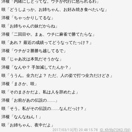
洋榎「内緒にしとってな。ウチが代行に怒られるわ」
咲「どうしよっか。お姉ちゃん、お好み焼き食べたいな」
洋榎「ちゃっかりしてるな」
咲「お姉ちゃんの妹だからね」
洋榎「二回目や。まぁ、ウチに麻雀で勝てたらな」
咲「あれ？ 最近の成績ってどうなってたっけ？」
洋榎「ウチが２勝勝ち越してるで」
咲「じゃあ次は本気だそうかな」
洋榎「なんや？ 手加減してたんか？」
咲「ううん。全力だよ？ ただ、人の姿で打つ全力だけどさ」
洋榎「まさか、咲」
咲「そのまさかだよ。私は人を辞めたよ」
洋榎「お前があの伝説の……」
咲「そう。私がその伝説の……なんだっけ？」
洋榎「なんなねん！」
咲「お姉ちゃん、夜中だよ」
2017/03/13(月) 20:48:15.78
ID: Kh9lp7OKO (56)