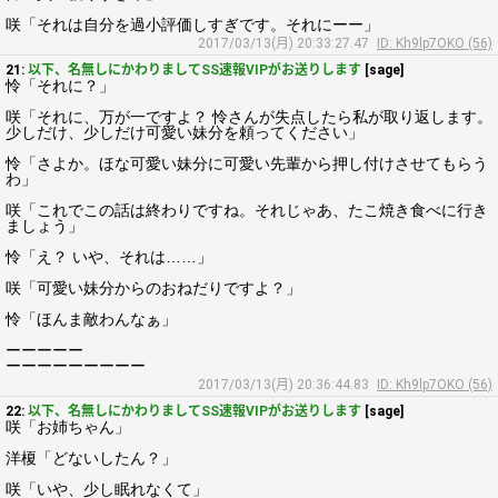
咲「それは自分を過小評価しすぎです。それにーー」
2017/03/13(月) 20:33:27.47
ID: Kh9lp7OKO (56)
21:
以下、名無しにかわりましてSS速報VIPがお送りします
[sage]
怜「それに？」
咲「それに、万が一ですよ？ 怜さんが失点したら私が取り返します。
少しだけ、少しだけ可愛い妹分を頼ってください」
怜「さよか。ほな可愛い妹分に可愛い先輩から押し付けさせてもらう
わ」
咲「これでこの話は終わりですね。それじゃあ、たこ焼き食べに行き
ましょう」
怜「え？ いや、それは……」
咲「可愛い妹分からのおねだりですよ？」
怜「ほんま敵わんなぁ」
ーーーーー
ーーーーーーーーー
2017/03/13(月) 20:36:44.83
ID: Kh9lp7OKO (56)
22:
以下、名無しにかわりましてSS速報VIPがお送りします
[sage]
咲「お姉ちゃん」
洋榎「どないしたん？」
咲「いや、少し眠れなくて」