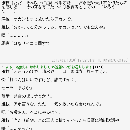
雅枝（ただ、それ以上に溢れ出る才能……宮永照や天江衣と似たもの
を感じる……その芽を育てたいのは教育者としてのエゴやろう
な……）
洋榎「オカンも手ぇ抜いたらアカンで」
雅枝「分かってる分かってる。オカンはいつでも全力や」
咲「…………」
絹惠「ほなサイコロ回すで」
―――――
―――――――――
2017/03/13(月) 19:32:31.81
ID: Kh9lp7OKO (56)
6:
以下、名無しにかわりましてSS速報VIPがお送りします
[sage]
雅枝「と言うわけで、清水谷、江口、園城寺、打ってくれ」
怜「打つんはいいですけど、誰ですか？」
セーラ「まさか」
竜華「監督の隠し子とか？」
雅枝「アホ言うな。ただ……気を抜いたら食われんで」
咲「お母さん、本当にやるの？」
雅枝「当たり前や。この三人に勝てんかったら長野に強制送還や」
咲「……そっか」