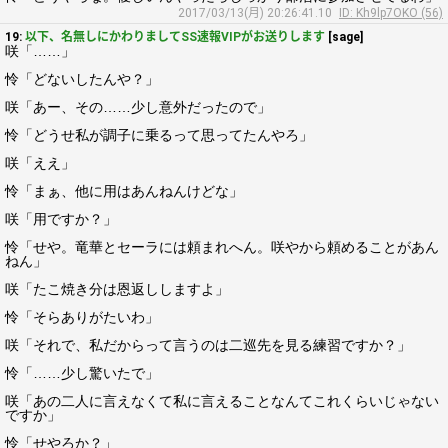
2017/03/13(月) 20:26:41.10
ID: Kh9lp7OKO (56)
19:
以下、名無しにかわりましてSS速報VIPがお送りします
[sage]
咲「……」
怜「どないしたんや？」
咲「あー、その……少し意外だったので」
怜「どうせ私が調子に乗るって思ってたんやろ」
咲「ええ」
怜「まぁ、他に用はあんねんけどな」
咲「用ですか？」
怜「せや。竜華とセーラには頼まれへん。咲やから頼めることがあん
ねん」
咲「たこ焼き分は恩返ししますよ」
怜「そらありがたいわ」
咲「それで、私だからって言うのは二巡先を見る練習ですか？」
怜「……少し驚いたで」
咲「あの二人に言えなくて私に言えることなんてこれくらいじゃない
ですか」
怜「せやろか？」