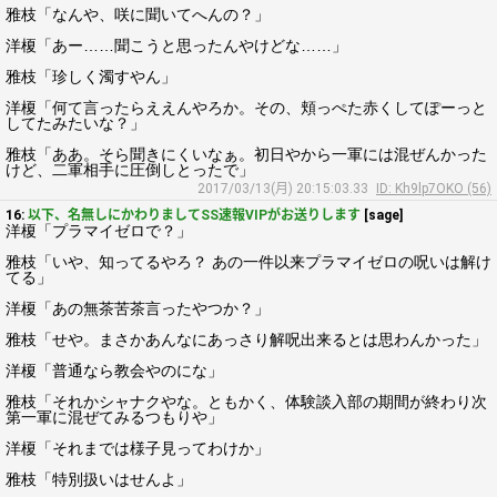
雅枝「なんや、咲に聞いてへんの？」
洋榎「あー……聞こうと思ったんやけどな……」
雅枝「珍しく濁すやん」
洋榎「何て言ったらええんやろか。その、頬っぺた赤くしてぽーっと
してたみたいな？」
雅枝「ああ。そら聞きにくいなぁ。初日やから一軍には混ぜんかった
けど、二軍相手に圧倒しとったで」
2017/03/13(月) 20:15:03.33
ID: Kh9lp7OKO (56)
16:
以下、名無しにかわりましてSS速報VIPがお送りします
[sage]
洋榎「プラマイゼロで？」
雅枝「いや、知ってるやろ？ あの一件以来プラマイゼロの呪いは解け
てる」
洋榎「あの無茶苦茶言ったやつか？」
雅枝「せや。まさかあんなにあっさり解呪出来るとは思わんかった」
洋榎「普通なら教会やのにな」
雅枝「それかシャナクやな。ともかく、体験談入部の期間が終わり次
第一軍に混ぜてみるつもりや」
洋榎「それまでは様子見ってわけか」
雅枝「特別扱いはせんよ」