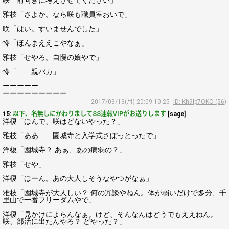
咲「前向きに考えさせてください」
雅枝「さよか。なら咲も職員室おいで」
咲「はい。すいませんでした」
怜「ほんまええこやなぁ」
雅枝「せやろ。自慢の娘やで」
怜「……親バカ」
ーーーーー
ーーーーーーーーー
2017/03/13(月) 20:09:10.25
ID: Kh9lp7OKO (56)
15:
以下、名無しにかわりましてSS速報VIPがお送りします
[sage]
洋榎「ほんで、咲はどないやった？」
雅枝「ああ……園城寺と入学式さぼっとったで」
洋榎「園城寺？ あぁ、あの病弱の？」
雅枝「せや」
洋榎「ほーん。あの大人しそうなやつがなぁ」
雅枝「園城寺が大人しい？ 何の冗談やねん。体が弱いだけで多分、千
里山で一番フリーダムやで」
洋榎「見かけによらんなぁ。けど、そんなんはどうでもええねん。
咲、部活に出たんやろ？ どやった？」