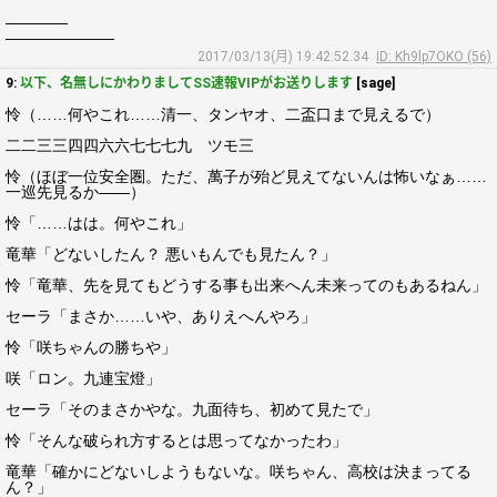
――――
―――――――
2017/03/13(月) 19:42:52.34
ID: Kh9lp7OKO (56)
9:
以下、名無しにかわりましてSS速報VIPがお送りします
[sage]
怜（……何やこれ……清一、タンヤオ、二盃口まで見えるで）
二二三三四四六六七七七九 ツモ三
怜（ほぼ一位安全圏。ただ、萬子が殆ど見えてないんは怖いなぁ……
一巡先見るか――）
怜「……はは。何やこれ」
竜華「どないしたん？ 悪いもんでも見たん？」
怜「竜華、先を見てもどうする事も出来へん未来ってのもあるねん」
セーラ「まさか……いや、ありえへんやろ」
怜「咲ちゃんの勝ちや」
咲「ロン。九連宝燈」
セーラ「そのまさかやな。九面待ち、初めて見たで」
怜「そんな破られ方するとは思ってなかったわ」
竜華「確かにどないしようもないな。咲ちゃん、高校は決まってる
ん？」