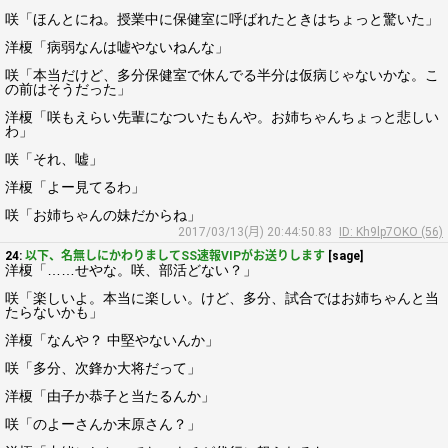
咲「ほんとにね。授業中に保健室に呼ばれたときはちょっと驚いた」
洋榎「病弱なんは嘘やないねんな」
咲「本当だけど、多分保健室で休んでる半分は仮病じゃないかな。こ
の前はそうだった」
洋榎「咲もえらい先輩になついたもんや。お姉ちゃんちょっと悲しい
わ」
咲「それ、嘘」
洋榎「よー見てるわ」
咲「お姉ちゃんの妹だからね」
2017/03/13(月) 20:44:50.83
ID: Kh9lp7OKO (56)
24:
以下、名無しにかわりましてSS速報VIPがお送りします
[sage]
洋榎「……せやな。咲、部活どない？」
咲「楽しいよ。本当に楽しい。けど、多分、試合ではお姉ちゃんと当
たらないかも」
洋榎「なんや？ 中堅やないんか」
咲「多分、次鋒か大将だって」
洋榎「由子か恭子と当たるんか」
咲「のよーさんか末原さん？」