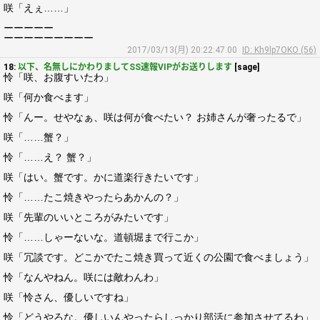
咲「えぇ……」
ーーーーー
ーーーーーーーーー
2017/03/13(月) 20:22:47.00
ID: Kh9lp7OKO (56)
18:
以下、名無しにかわりましてSS速報VIPがお送りします
[sage]
怜「咲、お腹すいたわ」
咲「何か食べます」
怜「んー。せやなぁ、咲は何が食べたい？ お姉さんが奢ったるで」
咲「……蟹？」
怜「……え？ 蟹？」
咲「はい。蟹です。かに道楽行きたいです」
怜「……たこ焼きやったらあかんの？」
咲「先輩のいいところがみたいです」
怜「……しゃーないな。道頓堀まで行こか」
咲「冗談です。どこかでたこ焼き買って近くの公園で食べましょう」
怜「なんやねん。咲には敵わんわ」
咲「怜さん、優しいですね」
怜「どうやろな。優しいんやったらしっかり部活に参加させてるわ」