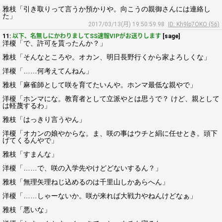
雅枝「引き取りって言うか預かりや。向こうの親御さんには連絡し
た」
2017/03/13(月) 19:50:59.98
ID: Kh9lp7OKO (56)
11:
以下、名無しにかわりましてSS速報VIPがお送りします
[sage]
洋榎「で、許可を貰ったんか？」
雅枝「そんなところや。オカン、明日長野行くから家よろしくな」
洋榎「……何考えてんねん」
雅枝「麻雀師として咲を育てたいんや。ホンマ最低な親やで」
洋榎「ホンマにな。教育者として立派やとは思うで？ けど、親として
は軽蔑するわ」
雅枝「はっきり言うやん」
洋榎「オカンの娘やからな。ま、咲の事はウチと絹に任せとき。頭下
げてくるんやで」
雅枝「すまんな」
洋榎「……で、咲の入学先やけどどないするん？」
雅枝「無理矢理ねじ込めるのは千里山しかあらへん」
洋榎「……しゃーないか。咲が来れば大戦力やねんけどなぁ」
雅枝「悪いな」