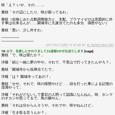
咲「え？ いや、その……」
雅枝「その辺にしたり。咲が困ってるわ」
雅枝（化物じみた点数調整能力と、支配。プラマイゼロは意図的に外
す事は出来るんか……園城寺に九連当てたのも多分、偶然やない）
雅枝「悪い、少し外すわ」
―――――
―――――――――
2017/03/13(月) 19:47:00.99
ID: Kh9lp7OKO (56)
10:
以下、名無しにかわりましてSS速報VIPがお送りします
[sage]
雅枝「で、咲は寝たか？」
洋榎「絹と一緒に夢の中や。それで、千里山で打ってきたんやろ？」
雅枝「園城寺から役満当てたで」
洋榎「は？ 園城寺ってあの？」
雅枝「せや。それで、咲の様態やけど……頭を打った事による記憶の
混濁やって」
洋榎「それがどないして愛宕の人間って認識になんねん。咲、ホンマ
のオカンや思ってるで。鳥の雛やん」
雅枝「それは分からんそうや。それでや、咲やねんけど」
洋榎「引き取る言うんか？」