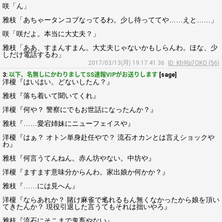
咲「ん」
雅枝「あちゃータンコブなってるわ。少し待っててや……えと……」
咲「咲だよ。本当に大丈夫？」
雅枝「ああ、すまんすまん。大丈夫じゃないかもしらんわ。ほな、少
しだけ電話するわ」
2017/03/13(月) 19:17:41.36
ID: Kh9lp7OKO (56)
3:
以下、名無しにかわりましてSS速報VIPがお送りします
[sage]
洋榎『はいはい。どないしたん？』
雅枝『落ち着いて聞いてくれ』
洋榎『何や？ 警察にでもお世話になったんか？』
雅枝『……愛宕姉妹にニューフェイスや』
洋榎『はぁ？ オトン単身赴任やで？ 流石オカンとは言えショックや
わ』
雅枝『何言うてんねん。赤ん坊やない。中坊や』
洋榎『ますます意味分からんわ。家出娘か何かか？』
雅枝『……には見へん』
洋榎『ならあれか？ 賭け麻雀で毟れるもん無くなかったから娘を頂い
てきたんか？ 現役引退した言うてもそれは拙いやろ』
雅枝『流石にそこまで鬼畜やない』