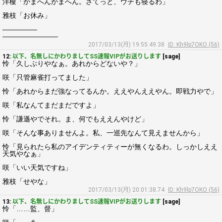
洋榎「かまへんかまへん。さてっと、ウチも寝るわ」
雅枝「お休み」
―――――
――――――――
2017/03/13(月) 19:55:49.38
ID: Kh9lp7OKO (56)
12:
以下、名無しにかわりましてSS速報VIPがお送りします
[sage]
怜「久しぶりやなぁ。あれからどないや？」
咲「只管麻雀打ってました」
怜「あれからまだ強なってるんか。ええやんええやん。即戦力やで」
咲「私なんてまだまだですよ」
怜「謙遜やでそれ。ま、何でもええんやけど」
咲「そんな事ありませんよ。私、一巡先なんて見えませんから」
怜「見られたら私のアイデンティティーが無くなるわ。しっかしええ
天気やなぁ」
咲「いい天気ですね」
雅枝「せやな」
2017/03/13(月) 20:01:38.74
ID: Kh9lp7OKO (56)
13:
以下、名無しにかわりましてSS速報VIPがお送りします
[sage]
怜「……監、督」