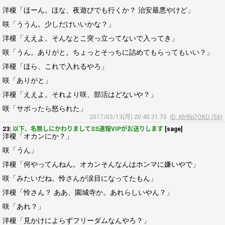
洋榎「ほーん。ほな、夜遊びでも行くか？ 治安最悪やけど」
咲「ううん。少しだけいいかな？」
洋榎「ええよ。そんなとこ突っ立ってないで入ってき」
咲「うん。ありがと。ちょっとそっちに詰めてもらってもいい？」
洋榎「ほら、これで入れるやろ」
咲「ありがと」
洋榎「ええよ。それより咲、部活はどないや？」
咲「サボったら怒られた」
2017/03/13(月) 20:40:31.70
ID: Kh9lp7OKO (56)
23:
以下、名無しにかわりましてSS速報VIPがお送りします
[sage]
洋榎「オカンにか？」
咲「うん」
洋榎「何やってんねん。オカンそんなんはホンマに嫌いやで」
咲「みたいだね。怜さんが涙目になってたもん」
洋榎「怜さん？ ああ、園城寺か。あれらしいやん？」
咲「あれ？」
洋榎「見かけによらずフリーダムなんやろ？」