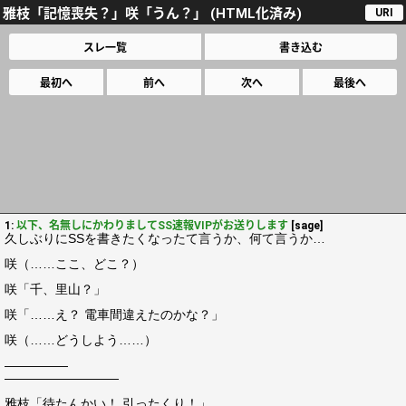
雅枝「記憶喪失？」咲「うん？」 (HTML化済み)
URI
スレ一覧
書き込む
最初へ
前へ
次へ
最後へ
1:
以下、名無しにかわりましてSS速報VIPがお送りします
[sage]
久しぶりにSSを書きたくなったて言うか、何て言うか…
咲（……ここ、どこ？）
咲「千、里山？」
咲「……え？ 電車間違えたのかな？」
咲（……どうしよう……）
―――――
―――――――――
雅枝「待たんかい！ 引ったくり！」