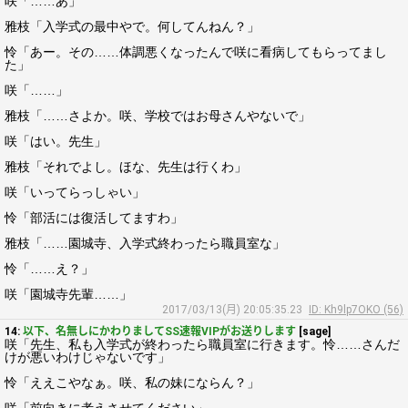
咲「……あ」
雅枝「入学式の最中やで。何してんねん？」
怜「あー。その……体調悪くなったんで咲に看病してもらってまし
た」
咲「……」
雅枝「……さよか。咲、学校ではお母さんやないで」
咲「はい。先生」
雅枝「それでよし。ほな、先生は行くわ」
咲「いってらっしゃい」
怜「部活には復活してますわ」
雅枝「……園城寺、入学式終わったら職員室な」
怜「……え？」
咲「園城寺先輩……」
2017/03/13(月) 20:05:35.23
ID: Kh9lp7OKO (56)
14:
以下、名無しにかわりましてSS速報VIPがお送りします
[sage]
咲「先生、私も入学式が終わったら職員室に行きます。怜……さんだ
けが悪いわけじゃないです」
怜「ええこやなぁ。咲、私の妹にならん？」