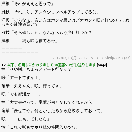
洋榎「それがええと思うで」
雅枝「それより、アンタ少しレベルアップしてるな」
洋榎「そらなぁ。言い方はホンマ悪いけどオカンと咲と打つのってめ
っちゃ経験値高いで」
雅枝「そら嬉しいわ。なんならもう少し打つか？」
洋榎「……絹も咲も寝てるわ」
ーーーーー
ーーーーーーーーー
2017/03/13(月) 20:17:35.33
ID: Kh9lp7OKO (56)
17:
以下、名無しにかわりましてSS速報VIPがお送りします
[sage]
怜「せや咲、ちょっとデート行かん？」
咲「デートですか？」
竜華「ええやん。咲、行ってき」
咲「でも部活が……」
怜「大丈夫やって。竜華が何とかしてくれるから」
竜華「任せてや。何とかしたるから息抜きしておいで」
咲「……はぁ。でしたら」
怜「これで咲もサボり組の仲間入りやな」