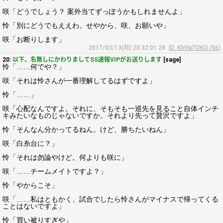
咲「どうでしょう？ 案外当てずっぽうかもしれませんよ」
怜「別にどうでもええわ。せやから、咲、お願いや」
咲「お断りします」
2017/03/13(月) 20:32:01.28
ID: Kh9lp7OKO (56)
20:
以下、名無しにかわりましてSS速報VIPがお送りします
[sage]
怜「……何でや？」
咲「それは怜さんが一番理解してるはずですよ」
怜「……」
咲「心配なんですよ。それに、そもそも一巡先を見ること自体インチ
キみたいなものじゃないですか。それより先って贅沢ですよ」
怜「そんなん分かってるねん。けど、勝ちたいねん」
咲「白糸台に？」
怜「それは勿論やけど。何よりも咲に」
咲「……チームメイトですよ？」
怜「やからこそ」
咲「……私はともかく、試合でしたら怜さんがマイナスで帰ってくる
ことはないですよ」
怜「買い被りすぎや」