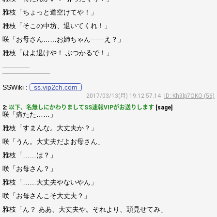
雅枝「ちょっと道空けてや！」
雅枝「そこの中坊、退いてくれ！」
咲「お母さん……お姉ちゃん――え？」
雅枝「はよ退けや！ ぶつかるで！」
――――
―――――――
SSWiki :
ss.vip2ch.com
2017/03/13(月) 19:12:57.14
ID: Kh9lp7OKO (56)
2:
以下、名無しにかわりましてSS速報VIPがお送りします
[sage]
咲「痛たた……」
雅枝「すまんな。大丈夫か？」
咲「うん。大丈夫だよお母さん」
雅枝「……は？」
咲「お母さん？」
雅枝「……大丈夫やないやん」
咲「お母さんこそ大丈夫？」
雅枝「ん？ ああ、大丈夫や。それより、頭見せてみ」