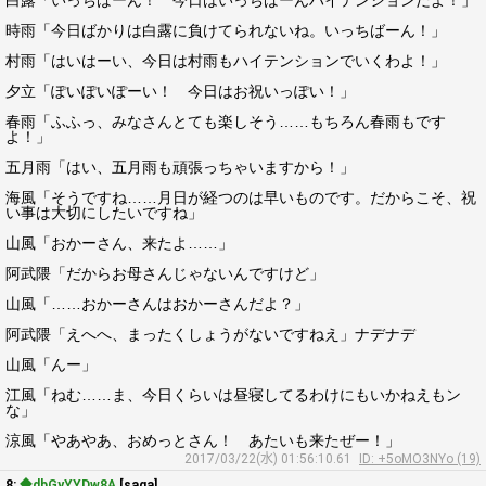
白露「いっちばーん！ 今日はいっちばーんハイテンションだよ！」
時雨「今日ばかりは白露に負けてられないね。いっちばーん！」
村雨「はいはーい、今日は村雨もハイテンションでいくわよ！」
夕立「ぽいぽいぽーい！ 今日はお祝いっぽい！」
春雨「ふふっ、みなさんとても楽しそう……もちろん春雨もです
よ！」
五月雨「はい、五月雨も頑張っちゃいますから！」
海風「そうですね……月日が経つのは早いものです。だからこそ、祝
い事は大切にしたいですね」
山風「おかーさん、来たよ……」
阿武隈「だからお母さんじゃないんですけど」
山風「……おかーさんはおかーさんだよ？」
阿武隈「えへへ、まったくしょうがないですねえ」ナデナデ
山風「んー」
江風「ねむ……ま、今日くらいは昼寝してるわけにもいかねえもン
な」
涼風「やあやあ、おめっとさん！ あたいも来たぜー！」
2017/03/22(水) 01:56:10.61
ID: +5oMO3NYo (19)
8:
◆dbGyYYDw8A
[saga]