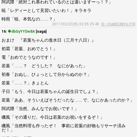
阿武隈「絶対これ慕われているのとは違いますーっ！？」
暁「レディーとして見習いたいわ！」キラキラ
時雨「暁、本気なの……？」
2017/03/22(水) 02:05:29.40
ID: +5oMO3NYo (19)
16:
◆dbGyYYDw8A
[saga]
おまけ 『若葉ちゃんの進水日（三月十八日）』
初霜「若葉、おめでとう！」
電「おめでとうなのです！」
若葉「……？ どうした？ なにがあった」
初春「おぬし、ひょっとして分からぬのか？」
若葉「……？」きょとん
子日「もう、今日は若葉ちゃんの誕生日でしょ？」
若葉「ああ、そういえばそうだったな……で、なにかあったのか？」
阿武隈「当然、みんなでお祝いです！」
磯風「その通りだ。今日は若葉のお祝いをするぞ！」
磯風「当然料理も作ったぞ！ 事前に若葉の好物もリサーチ済み
だ！」