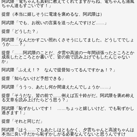
阿武隈「電ちゃんも真剣に教えてくれてますからね、電ちゃんも浦風
ちゃん達もすごいです！」
提督（本当に嬉しそうに電達を褒めるな、阿武隈は）
阿武隈「でも、お祝いの言葉を送ったんですけど……」
提督「どうした？」
阿武隈「なんだかすごい照れくさそうにしてました。どうしてでしょ
うか……？」
提督「……阿武隈のことだ、夕雲や高波の一年間頑張ったところとか
成長したところとか書いて、皆の前で読み上げでもしたんじゃない
か」
阿武隈「ふええ！？ なんで提督知ってるんですかぁ！？」
提督「知らないけど予想できる」
阿武隈「ううっ、あたし何か間違えたんでしょうか……」
提督「そうだな、皆の前で……例えば五十鈴がだ。阿武隈を褒め称え
る文章を読み上げたらどう思う？」
阿武隈「恥ずかしいです！ ……ちょっと嬉しいけど、でも恥ずかし
過ぎます！」
提督「それと同じだ」
阿武隈「はう……でもあたしはともかく、夕雲ちゃんと高波ちゃんは
本当に良い子だから恥ずかしがる必要なんてないと思うんですけ