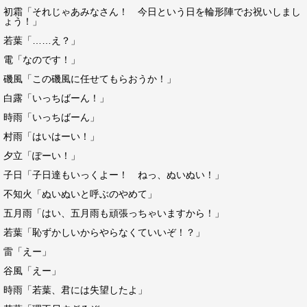
初霜「それじゃあみなさん！ 今日という日を輪形陣でお祝いしまし
ょう！」
若葉「……え？」
電「なのです！」
磯風「この磯風に任せてもらおうか！」
白露「いっちばーん！」
時雨「いっちばーん」
村雨「はいはーい！」
夕立「ぽーい！」
子日「子日達もいっくよー！ ねっ、ぬいぬい！」
不知火「ぬいぬいと呼ぶのやめて」
五月雨「はい、五月雨も頑張っちゃいますから！」
若葉「恥ずかしいからやらなくていいぞ！？」
雷「えー」
谷風「えー」
時雨「若葉、君には失望したよ」