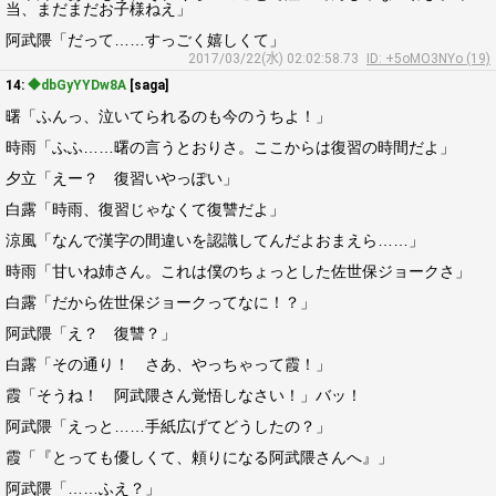
当、まだまだお子様ねえ」
阿武隈「だって……すっごく嬉しくて」
2017/03/22(水) 02:02:58.73
ID: +5oMO3NYo (19)
14:
◆dbGyYYDw8A
[saga]
曙「ふんっ、泣いてられるのも今のうちよ！」
時雨「ふふ……曙の言うとおりさ。ここからは復習の時間だよ」
夕立「えー？ 復習いやっぽい」
白露「時雨、復習じゃなくて復讐だよ」
涼風「なんで漢字の間違いを認識してんだよおまえら……」
時雨「甘いね姉さん。これは僕のちょっとした佐世保ジョークさ」
白露「だから佐世保ジョークってなに！？」
阿武隈「え？ 復讐？」
白露「その通り！ さあ、やっちゃって霞！」
霞「そうね！ 阿武隈さん覚悟しなさい！」バッ！
阿武隈「えっと……手紙広げてどうしたの？」
霞「『とっても優しくて、頼りになる阿武隈さんへ』」
阿武隈「……ふえ？」