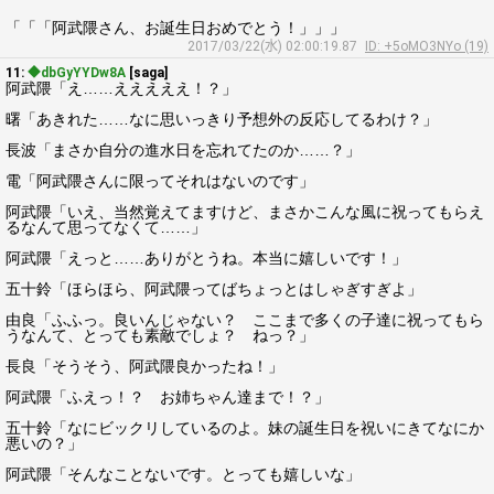
「「「阿武隈さん、お誕生日おめでとう！」」」
2017/03/22(水) 02:00:19.87
ID: +5oMO3NYo (19)
11:
◆dbGyYYDw8A
[saga]
阿武隈「え……えええええ！？」
曙「あきれた……なに思いっきり予想外の反応してるわけ？」
長波「まさか自分の進水日を忘れてたのか……？」
電「阿武隈さんに限ってそれはないのです」
阿武隈「いえ、当然覚えてますけど、まさかこんな風に祝ってもらえ
るなんて思ってなくて……」
阿武隈「えっと……ありがとうね。本当に嬉しいです！」
五十鈴「ほらほら、阿武隈ってばちょっとはしゃぎすぎよ」
由良「ふふっ。良いんじゃない？ ここまで多くの子達に祝ってもら
うなんて、とっても素敵でしょ？ ねっ？」
長良「そうそう、阿武隈良かったね！」
阿武隈「ふえっ！？ お姉ちゃん達まで！？」
五十鈴「なにビックリしているのよ。妹の誕生日を祝いにきてなにか
悪いの？」
阿武隈「そんなことないです。とっても嬉しいな」