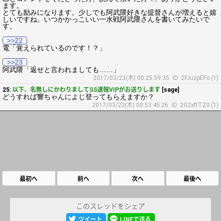
ます。
とても励みになります。少しでも阿武隈好きな提督さんが増えると嬉
しいですね。いつかかっこいい一水戦阿武隈さんを書いてみたいで
す。
>>22
電「覚えられているのです！？」
>>23
阿武隈「返せと言われましても……」
2017/03/23(木) 00:25:59.35
ID: 2FJuzpEFo (1)
25:
以下、名無しにかわりましてSS速報VIPがお送りします
[sage]
どうすれば響ちゃんによじ登ってもらえますか？
2017/03/23(木) 00:53:45.26
ID: 2G2xftTZ0 (1)
最初へ
前へ
次へ
最後へ
このスレッドをシェア
ツイート
LINEで送る