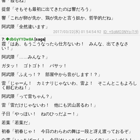
響「霞もね」
提督「そもそも最初に出てきたのは響だろう」
響「これが卵が先か、鶏が先かと言う奴か。哲学的だね」
阿武隈「全然違います」
2017/03/22(水) 01:54:54.92
ID: +5oMO3NYo (19)
7:
◆dbGyYYDw8A
[saga]
霞「はあ、もうこうなったら仕方ないわ！ みんな、出てきなさ
い！」
阿武隈「……みんな？」
ガタッ！ ゴトゴト！ バサッ！
阿武隈「ふえっ！？ 部屋中から音がします！？」
雷「じゃーん！ カミナリじゃないわ、雷よ！ そこんとこもよろし
く頼むわね！」
阿武隈「って雷ちゃん？」
雷「雷だけじゃないわ！ 他にも沢山居るわ！」
子日「やっほい！ ねのひっだよー！」
若葉「若葉だ」
初春「初春じゃ！ 今日のわらわの舞は一段と冴え渡っておるぞ」