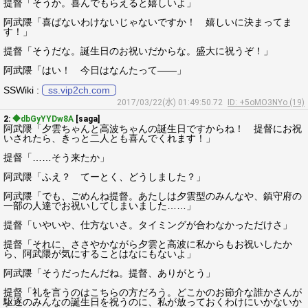
提督「そうか。喜んでもらえると嬉しいよ」
阿武隈「喜ばないわけないじゃないですか！ 嬉しいに決まってま
す！」
提督「そうだな。誕生日のお祝いだからな。盛大に祝うぞ！」
阿武隈「はい！ 今日はなんたって――」
SSWiki :
ss.vip2ch.com
2017/03/22(水) 01:49:50.72
ID: +5oMO3NYo (19)
2:
◆dbGyYYDw8A
[saga]
阿武隈「夕雲ちゃんと高波ちゃんの誕生日ですからね！ 提督にお祝
いされたら、きっと二人とも喜んでくれます！」
提督「……そう来たか」
阿武隈「ふえ？ てーとく、どうしました？」
阿武隈「でも、ごめんね提督。あたしは夕雲型のみんなや、鎮守府の
一部の人達でお祝いしてしまいました……」
提督「いやいや、仕方ないさ。タイミングが合わなかっただけさ」
提督「それに、ささやかながら夕雲と高波に私からもお祝いしたか
ら、阿武隈が気にすることはなにもないよ」
阿武隈「そうだったんだね。提督、ありがとう」
提督「礼を言うのはこちらの方だろう。どこかのお節介な誰かさんが
駆逐のみんなの誕生日を祝うのに、私が放っておくわけにいかないか