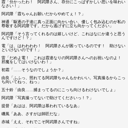
霞「分かったわ！ 阿武隈さん、存分にこっぱずかしい思いを味わい
なさい！」
阿武隈「霞ちゃんお願いだからやめてぇ！？」
神通「駆逐の子達に真っ正面に向かい合い、優しく包み込むのが私の
尊敬する阿武隈です。だから逃げずに立ち向かってください」
阿武隈「そう言ってくれるのは嬉しいけど、これはなにか違うと思う
んですけど！？」
電「は、はわわわわ！ 阿武隈さんが困っているのです！ 助けない
といけないのです！」
雷「だめよ電！ これは霞達なりの阿武隈さんへのお祝いなのよ！
邪魔をしてはいけないわ！」
初霜「……そうなのでしょうか？」
由良「ふふっ、照れてる阿武隈ちゃんもかわいい。写真撮るからこっ
ち向いてねっ、ねっ」
五十鈴「由良……捕まってるのにこっち向けるわけないでしょ」
阿武隈「写真撮ってないで助けてくださいっ！？」
提督「あはは、阿武隈は慕われているなあ」
磯風「ああ、さすがは師匠だな」
赤城「ええ、それでこそ阿武隈さんですね」