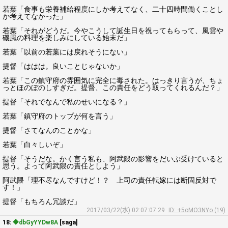
若葉「食事も栄養補給程度にしか考えてなく、二十四時間働くことし
か考えてなかった」
若葉「それがどうだ。今やこうして誕生日を祝ってもらって、風雲や
磯風の料理を楽しみにしている始末だ」
若葉「以前の若葉には戻れそうにない」
提督「ははは。良いことじゃないか」
若葉「この鎮守府の雰囲気に完全に毒された。はっきり言うが、ちょ
っとほのぼのしすぎだ。提督、この責任をどう取ってくれるんだ？」
提督「それでなんで私のせいになる？」
若葉「鎮守府のトップが何を言う」
提督「さてなんのことかな」
若葉「白々しいぞ」
提督「そうだな。かく言う私も、阿武隈の影響をだいぶ受けていると
思う。よって阿武隈の責任としよう」
阿武隈「理不尽なんですけど！？ 上司の責任転嫁には断固反対で
す！」
提督「もちろん冗談だ」
2017/03/22(水) 02:07:07.29
ID: +5oMO3NYo (19)
18:
◆dbGyYYDw8A
[saga]