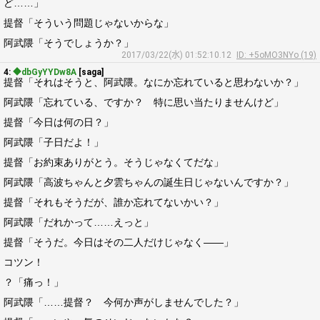
ど……」
提督「そういう問題じゃないからな」
阿武隈「そうでしょうか？」
2017/03/22(水) 01:52:10.12
ID: +5oMO3NYo (19)
4:
◆dbGyYYDw8A
[saga]
提督「それはそうと、阿武隈。なにか忘れていると思わないか？」
阿武隈「忘れている、ですか？ 特に思い当たりませんけど」
提督「今日は何の日？」
阿武隈「子日だよ！」
提督「お約束ありがとう。そうじゃなくてだな」
阿武隈「高波ちゃんと夕雲ちゃんの誕生日じゃないんですか？」
提督「それもそうだが、誰か忘れてないかい？」
阿武隈「だれかって……えっと」
提督「そうだ。今日はその二人だけじゃなく――」
コツン！
？「痛っ！」
阿武隈「……提督？ 今何か声がしませんでした？」