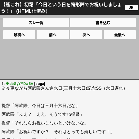
【艦これ】初霜「今日という日を輪形陣でお祝いしましょ
URI
う！」 (HTML化済み)
スレ一覧
書き込む
最初へ
前へ
次へ
最後へ
1:
◆dbGyYYDw8A
[saga]
※今更ながら阿武隈さん進水日(三月十六日)記念SS（六日遅れ）
提督「阿武隈、今日は三月十六日だな」
阿武隈「ふえ？ ええ、そうですね提督」
提督「それならお祝いしないといけないな」
阿武隈「お祝いですか？ それはとっても嬉しいです！」