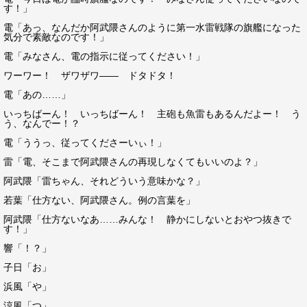
す！」
電「あっ、なんだか阿武隈さんのように第一水雷戦隊の旗艦になった
気分で素敵なのです！」
電「みなさん、電の指示に従ってください！」
ワーワー！ ザワザワ―― ドタドタ！
電「あの……」
いっちばーん！ いっちばーん！ 主砲も魚雷もあるんだよー！ う
う、なんでー！？
電「ううっ、従ってくださーいぃ！」
雷「電、そこまで阿武隈さんの再現しなくてもいいのよ？」
阿武隈「雷ちゃん、それどういう意味かな？」
若葉「仕方ない、阿武隈さん。例の言葉を」
阿武隈「仕方ないなあ……みんな！ 静かにしないとおやつ抜きで
す！」
響「！？」
子日「お」
浜風「や」
涼風「つ」