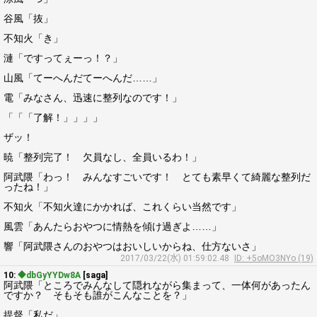
谷風「抜」
不知火「き」
漣「ですってぇーっ！？」
山風「てーへんだてーへんだ……」
電「みなさん、迅速に整列なのです！」
「「「了解！」」」」
ザッ！
暁「整列完了！ 欠員なし、全員いるわ！」
阿武隈「わっ！ みんなすごいです！ とても素早くて綺麗な整列だ
ったね！」
不知火「不知火達にかかれば、これくらい当然です」
風雲「あんたらおやつに情熱を傾け過ぎよ……」
響「阿武隈さんのおやつはおいしいからね、仕方ないさ」
2017/03/22(水) 01:59:02.48
ID: +5oMO3NYo (19)
10:
◆dbGyYYDw8A
[saga]
阿武隈「ところでみんなして隠れながら集まって、一体何があったん
ですか？ そもそも誰がこんなことを？」
提督「私だ」