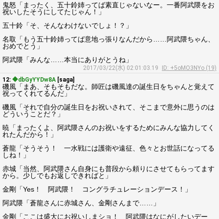
鬼怒「まったく、五十鈴姉ってば素直じゃないなー。一番阿武隈をお
祝いしたそうにしてたじゃん！」
五十鈴「そ、そんなわけないでしょ！？」
名取「もう五十鈴姉ってば意地っ張りなんだから……阿武隈ちゃん、
おめでとう」
阿武隈「みんな……本当にありがとうね」
2017/03/22(水) 02:01:03.19
ID: +5oMO3NYo (19)
12:
◆dbGyYYDw8A
[saga]
磯風「まあ、そもそもだな。師匠は磯風達の誕生日をちゃんと覚えて
祝ってくれてるんだ」
磯風「それで自分の誕生日をお祝いされて、そこまで意外に思うのは
どういうことだ？」
暁「まったくよ、阿武隈さんのお祝いをするためにみんな協力してく
れたんだから！」
蒼龍「そうそう！ 一水戦には護衛や遠征、色々とお世話になってる
しね！」
赤城「当然、阿武隈さん自身にも普段から頼りにさせてもらってます
から。少しでもお返しできればと」
金剛「Yes！ 阿武隈！ コングラチュレーションデース！」
阿武隈「蒼龍さんに赤城さん、金剛さんまで……」
金剛「ここは盛大にお祝いしまショ！ 阿武隈はなにがしたいデー