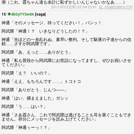
潮（これ、霞ちゃん達も余計に恥ずかしいんじゃないかなあ……）
2017/03/22(水) 02:04:23.81
ID: +5oMO3NYo (19)
15:
◆dbGyYYDw8A
[saga]
神通「そのメッセージ、待ってください！」バンッ！
阿武隈「神通！？ いきなりどうしたの！？」
神通「先ほどの一糸乱れぬ、素早い整列。そして駆逐の子達からの信
頼……さすが阿武隈です」
阿武隈「あ、えっと……ありがとう」
神通「私も普段から阿武隈にお世話になってますし、ぜひお祝いさせ
てください」
阿武隈「え？ いいの？」
神通「ええ、もちろんです……」トコトコ
阿武隈「ありがとう、じんつ――」
神通「はい、捕まえました」ガシッ
阿武隈「う……はい？」
神通「さあ霞さん、これで阿武隈は逃げることも耳を塞ぐこともでき
ません。存分にメッセージを読み上げてください」
阿武隈「神通ぅーっ！？」