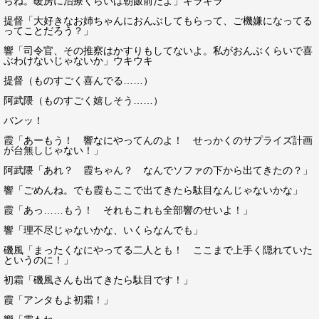
らね。暖房に治療くらいは朝飯前だよ」キラキラ
提督「大好きなお姉ちゃんにおんぶしてもらって、ご機嫌になってる
ってことだろう？」
響「司令官、その推察はかすりもしてないよ。私がおんぶくらいで喜
ぶわけないじゃないか」ウキウキ
提督（ものすごく喜んでる……）
阿武隈（ものすごく嬉しそう……）
バンッ！
霞「あーもう！ 響なにやってんのよ！ せっかくのサプライズ計画
が台無しじゃない！」
阿武隈「あれ？ 霞ちゃん？ なんでソファの下から出てきたの？」
響「ごめんね。でも霞もここで出てきたら駄目なんじゃないかな」
霞「あっ……もう！ それもこれも全部響のせいよ！」
響「理不尽じゃないかな、いくらなんでも」
磯風「まったくなにやってる二人とも！ ここまで上手く隠れていた
というのに！」
初霜「磯風さんも出てきたら駄目です！」
霞「アンタもよ初霜！」