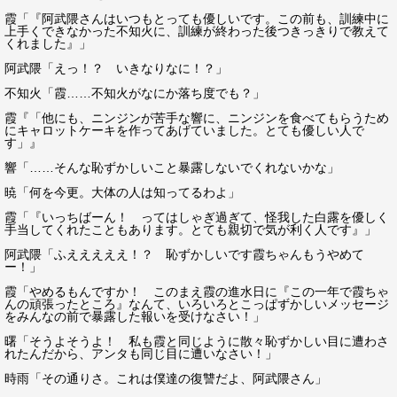
霞「『阿武隈さんはいつもとっても優しいです。この前も、訓練中に
上手くできなかった不知火に、訓練が終わった後つきっきりで教えて
くれました』」
阿武隈「えっ！？ いきなりなに！？」
不知火「霞……不知火がなにか落ち度でも？」
霞『「他にも、ニンジンが苦手な響に、ニンジンを食べてもらうため
にキャロットケーキを作ってあげていました。とても優しい人で
す」』
響「……そんな恥ずかしいこと暴露しないでくれないかな」
暁「何を今更。大体の人は知ってるわよ」
霞「『いっちばーん！ ってはしゃぎ過ぎて、怪我した白露を優しく
手当してくれたこともあります。とても親切で気が利く人です』」
阿武隈「ふえええええ！？ 恥ずかしいです霞ちゃんもうやめて
ー！」
霞「やめるもんですか！ このまえ霞の進水日に『この一年で霞ちゃ
んの頑張ったところ』なんて、いろいろとこっぱずかしいメッセージ
をみんなの前で暴露した報いを受けなさい！」
曙「そうよそうよ！ 私も霞と同じように散々恥ずかしい目に遭わさ
れたんだから、アンタも同じ目に遭いなさい！」
時雨「その通りさ。これは僕達の復讐だよ、阿武隈さん」