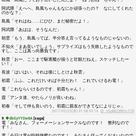
阿武隈「えへへ、島風ちゃんもなにか頑張ったの？ なにしてくれた
のかな？」
島風「それはね……にひひ、まだ秘密だよ！」
阿武隈「あはは、そうなんだ」
朝雲「もう、島風ってば。半分答え言ってるようなものじゃないの」
不知火「まあ良いでしょう。サプライズはもう失敗したようなもので
すし、ここは真っ向勝負です」
秋雲「おー、ここまで駆逐艦が揃うと壮観だねえ。スケッチしたー
い！」
長波「はいはい、それは後にしとけよ秋雲」
初霜「ふふ、これだけいれば十分だわ！ これでいけるわ電！」
電「これならいけるのです、初霜ちゃん！」
霞「アンタ達、やたらノリが良いわね」
初春「そして仲も良いのう。初霜に親友ができてなによりじゃ」
2017/03/22(水) 01:58:03.16
ID: +5oMO3NYo (19)
9:
◆dbGyYYDw8A
[saga]
電「みなさん、フォーメーションサークルなのです！ 整列なので
す！」
電「今日は電が臨時旗艦なのです！ みなさん従ってくださいなので