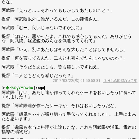
らな」
阿武隈「えっと……それってもしかしてあたしのこと？」
提督「阿武隈以外に誰がいるんだ、この律儀さん」
阿武隈「むー、良いじゃないですか別に」
提督「ははっ、悪かったよ。これでも感心してるんだ。ありがとう
な、阿武隈。駆逐艦のみんなを気遣ってくれて」
阿武隈「いえ、別にあたしはそんな大したことはしてませんし」
提督「何を言ってるんだ、二人とも喜んでたんじゃないのか？」
阿武隈「そうだとあたしも、皆も嬉しいですねえ」
提督「二人ともどんな感じだった？」
2017/03/22(水) 01:50:58.81
ID: +5oMO3NYo (19)
3:
◆dbGyYYDw8A
[saga]
阿武隈「はい、あたし達が作ってくれたケーキをおいしそうに食べて
くれました！」
提督「阿武隈達が作ったケーキか、それはおいしそうだな」
阿武隈「磯風ちゃんが張り切って手伝ってくれましたし、上手に出来
たと思います」
提督「磯風も本当に料理が上達したな。これも阿武隈や浦風、電達の
指導の賜物だ」