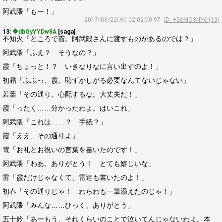
阿武隈「もー！」
2017/03/22(水) 02:02:00.97
ID: +5oMO3NYo (19)
13:
◆dbGyYYDw8A
[saga]
不知火「ところで霞。阿武隈さんに渡すものがあるのでは？」
阿武隈「ふえ？ そうなの？」
霞「ちょっと！？ いきなりなに言い出すのよ！」
初霜「ふふっ、霞。恥ずかしがる必要なんてないじゃない」
若葉「その通り。心配するな。大丈夫だ！」
霞「ったく……分かったわよ。はいこれ」
阿武隈「これは……？ 手紙？」
霞「ええ、その通りよ」
電「お礼とお祝いの言葉を書いたのです！」
阿武隈「わあ、ありがとう！ とても嬉しいな」
雷「霞だけじゃなくて、雷達も書いたのよ！」
初春「その通りじゃ！ わらわも一筆添えたのじゃ！」
阿武隈「みんな……ひっく、ありがとう」
五十鈴「あーもう、それくらいのことで泣いてんじゃないわよ。本