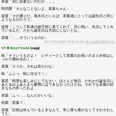
若葉「別に必要ないのだが……」
阿武隈「そんなことないよ、若葉ちゃん」
提督「その通りだ。進水日といえば、若葉達にとっては誕生日と同じ
ようなものだろう」
提督「こうして私達の鎮守府に来てくれて、共に戦い、生活してくれ
ているんだ。だから誕生日は大切にしないとな」
若葉「……そういうものか」
2017/03/22(水) 02:06:23.94
ID: +5oMO3NYo (19)
17:
◆dbGyYYDw8A
[saga]
暁「そういうものよ！ レディーとして若葉のお祝いのまとめ役はし
っかり務めるわ！」
若葉「そうか。それは安心だな」
暁「ふふっ、暁に任せて！」
風雲「料理も楽しみにしてなさい。ほとんど毎日、だれかの誕生日に
あたる以上あんまり豪勢にはできなかったけどね。それでも若葉の好
きなもの作ったわよ」
若葉「ふっ……なんだかいいな」
初霜「若葉？」
若葉「以前は休んでいるときなんて、常に落ち着かなくてそわそわし
てた」