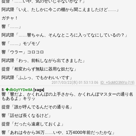
提督「……いや、気のせいじゃないかな？」
阿武隈「いえ、たしかに今この棚から聞こえましたけど……」
ガチャ！
響「……」
阿武隈「……響ちゃん、そんなところに入ってなにしているの？」
響「……」モゾモゾ
響「ウラー」コロコロ
阿武隈「わっ、前転しながら出てきました」
提督「相変わらず無駄に器用な奴だな」
阿武隈「ふふっ、でもかわいいです」
2017/03/22(水) 01:53:13.06
ID: +5oMO3NYo (19)
5:
◆dbGyYYDw8A
[saga]
響「響だよ。かくれんぼの上手さから、かくれんぼマスターの通り名
もあるよ」キリッ
提督「誰が呼んでるんだその通り名」
響「話せば長くなるけど」
提督「だったら遠慮しておくよ」
響「あれは今から36万……いや、1万4000年前だったかな」