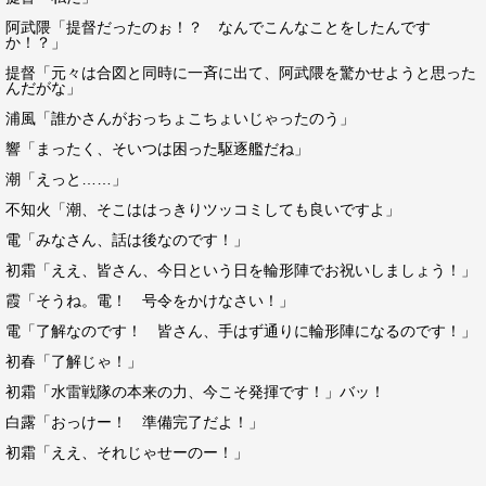
阿武隈「提督だったのぉ！？ なんでこんなことをしたんです
か！？」
提督「元々は合図と同時に一斉に出て、阿武隈を驚かせようと思った
んだがな」
浦風「誰かさんがおっちょこちょいじゃったのう」
響「まったく、そいつは困った駆逐艦だね」
潮「えっと……」
不知火「潮、そこははっきりツッコミしても良いですよ」
電「みなさん、話は後なのです！」
初霜「ええ、皆さん、今日という日を輪形陣でお祝いしましょう！」
霞「そうね。電！ 号令をかけなさい！」
電「了解なのです！ 皆さん、手はず通りに輪形陣になるのです！」
初春「了解じゃ！」
初霜「水雷戦隊の本来の力、今こそ発揮です！」バッ！
白露「おっけー！ 準備完了だよ！」
初霜「ええ、それじゃせーのー！」