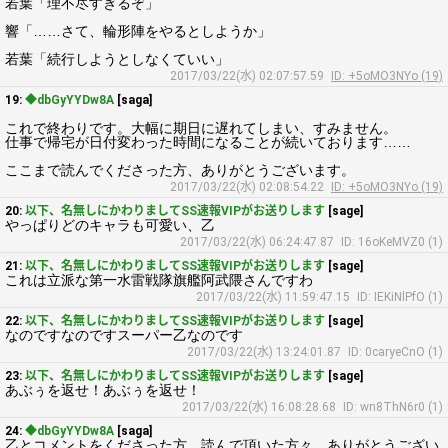
若葉「理不尽すぎるぞ」
響「……さて、輪形陣をやるとしようか」
若葉「続行しようとしなくていい」
2017/03/22(水) 02:07:57.59
ID: +5oMO3NYo (19)
19:
◆dbGyYYDw8A
[saga]
これで終わりです。大幅に期日に遅れてしまい、すみません。
仕事で帰宅が日付変わった時間になることが続いております……
ここまで読んでくださった方、ありがとうございます。
2017/03/22(水) 02:08:54.22
ID: +5oMO3NYo (19)
20:
以下、名無しにかわりましてSS速報VIPがお送りします
[sage]
やっぱりどのキャラも可愛い、乙
2017/03/22(水) 06:24:47.87
ID: 16oKeMVZ0 (1)
21:
以下、名無しにかわりましてSS速報VIPがお送りします
[sage]
これは立派な第一水雷戦隊旗艦阿武隈さんですわ
2017/03/22(水) 11:59:47.15
ID: IEKiNlPfO (1)
22:
以下、名無しにかわりましてSS速報VIPがお送りします
[sage]
なのですなのですスーパー乙なのです
2017/03/22(水) 13:24:01.87
ID: 0caryeCnO (1)
23:
以下、名無しにかわりましてSS速報VIPがお送りします
[sage]
あぶぅを返せ！あぶぅを返せ！
2017/03/22(水) 16:08:28.68
ID: wn8ThN6r0 (1)
24:
◆dbGyYYDw8A
[saga]
乙とコメントをくださった方、読んで頂いた方々、ありがとうござい