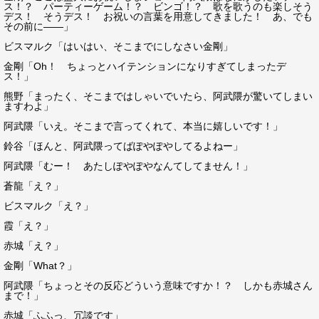
ス！？ パーティーゲーム！？ ビンゴ！？ 歌を歌うのも楽しそう
デス！ そうデス！ お祝いの言葉を用意してきました！ あ、でも
その前に――」
ビスマルク「はいはい、そこまでにしなさい金剛」
金剛「Oh！ ちょっとハイテンションになりすぎてしまったデ
ス！」
熊野「まったく、そこまではしゃいでいたら、阿武隈が驚いてしまい
ますわよ」
阿武隈「いえ。そこまで言ってくれて、本当に嬉しいです！」
鈴谷「ほんと、阿武隈ってばぽやぽやしてるよねー」
阿武隈「むー！ あたしぽやぽやなんてしてません！」
蒼龍「え？」
ビスマルク「え？」
霞「え？」
赤城「え？」
金剛「What？」
阿武隈「ちょっとその反応どういう意味ですか！？ しかも赤城さん
まで！」
赤城「ふふっ、冗談です」