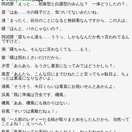
阿武隈「えっと……初春型と白露型のみんな？ 一体どうしたの？」
霞「はあ……その様子だと、気づいてないみたいね」
漣「まったく。自分のことになると無頓着なんですから、この人は」
曙「ほんと、バカじゃないの？」
阿武隈「霞ちゃん達も……ううっ、しかもなんだか色々言われてるん
ですけど」
潮「曙ちゃん、そんなに言わなくても……もう」
朧「曙は照れくさいだけだから」
夕雲「あらあら、もう少し素直になってみてはどうかしら？」
風雲「あんたら、こんな日にまでひねたこと言ってちゃ駄目よ。ちょ
っとは素直になりなさいよ」
浦風「そうそう、今日くらいは素直にお祝いせんとあかんよ」
浜風「既に準備は万全です、磯風」
磯風「ああ、磯風にも抜かりはない」
谷風「そいつは素敵だねぇ！」
暁「一人前のレディーたる暁が取りまとめをしたんだから、当然って
ことよね！」えっへん！
島風「島風だってお手伝いしたんだよ！ ねっおねーちゃん！」