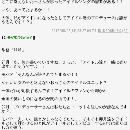
どこに冴えないおっさんが歌ったアイドルソングの需要がある！！
いや、あってたまるか！！
大体、私がアイドルになったとしてアイドル達のプロデュースは誰が
やるんです！？」
2017/05/28(日) 23:27:09.74
ID: DZD8BhSi0 (20)
12:
◆A7D/93o1wY
[]
常務『ｶｷｶｷ』
卯月「あ、何か書いていますね、えっと、『アイドル達と一緒に売り
出す』だそうですよ！」
モバＰ「そんなんが許されてたまるか！！
かわいい女の子と冴えないおっさんのアイドルユニット？
一体だれが応援するんです！アイドルのファンから叩かれ、
全国の笑いものになるのが関の山です！」
卯月「プロデューサーさんは私たちとユニットを組むのが嫌なんです
か？」
モバＰ「え、い、嫌とかじゃなくてだな…。そもそも卯月達をアイド
ルとして輝かせるのと俺がアイドルとしてデビューするのでは売り出
し方が違う。