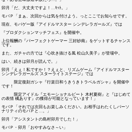
卯月「だ、大丈夫ですよ！…ｷｯﾄ。」
モバＰ「まぁ、次回からは気を付けよう。っとここでお知らせです。
現在、モバゲー版『アイドルマスター シンデレラガールズ』では
『プロダクションマッチフェス』を開催中。
上位報酬の『パーフェクトゲーマー 三好紗南』をゲットするチャンス
です。
また、ガチャの方では『心吹き抜ける風 松山久美子』が登場中。
はい、続きは卯月が読んで。」
卯月「えぇ！私ですか！？えぇと、リズムゲーム『アイドルマスター
シンデレラガールズ スターライトステージ』では
限定復刻ガシャ『行楽日和うきうきトラベルガシャ』を開催中
です！
限定アイドル『エモーショナルビート 木村夏樹』と『はじめて
の表情 橘ありす』の獲得が可能となっています！」
モバＰ「それでは次回もお楽しみください。お相手はわたくしパーソ
ナリティのモバＰと…。」
卯月「アシスタントの島村卯月でした！」
モバＰ・卯月「おやすみなさ～い」