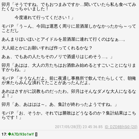
卯月「そうですね。でもおつまみですか…聞いていたら私も食べてみ
たくなっちゃいました！
今度連れて行ってください！」
モバＰ「う～ん、今回は運悪く周りに居酒屋しかなかったから～って
ことだし
あんまりほいほいとアイドルを居酒屋に連れて行くのはなぁ…。
大人組とかにお願いすれば作ってくれるかな？
あぁ、でもあの人たちそのノリで酒盛りはじめそう…。」
卯月「あはは、大人の方たちはお酒飲み始めるとすごいことになりま
すからね。」
モバＰ「そうなんだよ。前に夜通し事務所で飲んでたらしくて、朝俺
が来たらみんな潰れてたことがあったんだよ。
あれはさすがに説教ものだったわ。卯月はそんなダメな大人になるな
よ！」
卯月「あ、あははは～。あ、集計が終わったようですね。」
モバＰ「お、そうか。それでは勝敗はどうなるのか？集計結果はこち
らです！」
2017/05/28(日) 23:45:36.85
ID: DZD8BhSi0 (20)
17:
◆A7D/93o1wY
[]