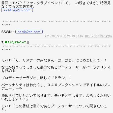
前回：モバＰ「ファンクラブイベントにて」 の続きですが、特段見
なくても大丈夫です。
ex14.vip2ch.com
～～～～～～～～～～～～～～～～～～～～～～～～～～～～～～～
～～～
SSWiki :
ss.vip2ch.com
2017/05/28(日) 22:39:30.97
ID: DZD8BhSi0 (20)
2:
◆A7D/93o1wY
[]
～～～～～～～～～～～～～～～～～～～～～～～～～～～～～～～
～～～
モバＰ「り、リスナーのみなさん！は、はじ、はじめましゅて！！
なぜか始まってしまった裏方であるプロデューサーがパーソナリティ
を務める
プロデューサーラジオ、略して『Ｐラジ』！
パーソナリティはわたくし、３４６プロダクションでアイドルのプロ
デューサーを
務めさせていただいております。モバＰと申します。よろしくお願い
いたします！！」
モバＰ「この番組は裏方であるプロデューサーについて聞きたいこ
と、