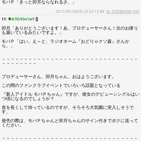
モバＰ「きっと卯月ならなれるさ。」
2017/05/28(日) 23:23:12.88
ID: DZD8BhSi0 (20)
11:
◆A7D/93o1wY
[]
卯月「ありがとうございます！あ、プロデューサーさん！次のお便り
も届いているみたいですよ。」
モバＰ「はい。え～と、ラジオネーム『おどりゃクソ森』さんか
ら。」
－－－－－－－－－－－－－－－－－－－－－－－－－－－－－－－
－－－－－－－－
プロデューサーさん、卯月ちゃん、おはようございます。
この間のファンクラブイベントでいろいろ話題となっている
『新人アイドル モバＰちゃん』ですが、彼女のデビューシングルはい
つ頃になるのでしょうか？
首を長くして待っているのですが、そろそろ大気圏に突入しそうで
す。
発売の際は、モバＰちゃんと卯月ちゃんのサイン付きでボクに送って
ください。
－－－－－－－－－－－－－－－－－－－－－－－－－－－－－－－