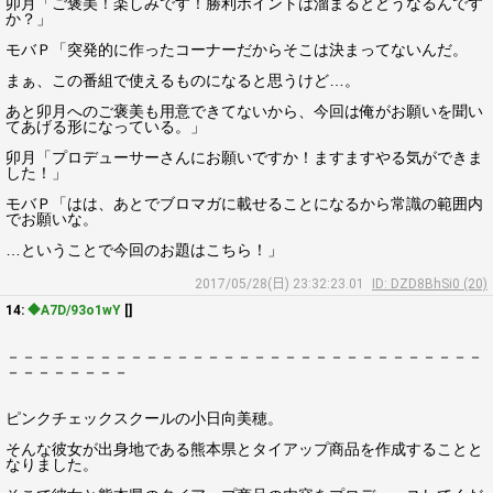
卯月「ご褒美！楽しみです！勝利ポイントは溜まるとどうなるんです
か？」
モバＰ「突発的に作ったコーナーだからそこは決まってないんだ。
まぁ、この番組で使えるものになると思うけど…。
あと卯月へのご褒美も用意できてないから、今回は俺がお願いを聞い
てあげる形になっている。」
卯月「プロデューサーさんにお願いですか！ますますやる気ができま
した！」
モバＰ「はは、あとでブロマガに載せることになるから常識の範囲内
でお願いな。
…ということで今回のお題はこちら！」
2017/05/28(日) 23:32:23.01
ID: DZD8BhSi0 (20)
14:
◆A7D/93o1wY
[]
－－－－－－－－－－－－－－－－－－－－－－－－－－－－－－－
－－－－－－－－
ピンクチェックスクールの小日向美穂。
そんな彼女が出身地である熊本県とタイアップ商品を作成することと
なりました。