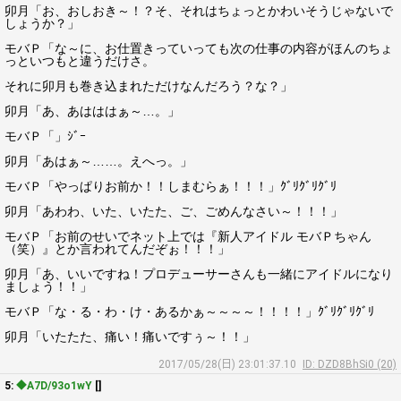
卯月「お、おしおき～！？そ、それはちょっとかわいそうじゃないで
しょうか？」
モバＰ「な～に、お仕置きっていっても次の仕事の内容がほんのちょ
っといつもと違うだけさ。
それに卯月も巻き込まれただけなんだろう？な？」
卯月「あ、あはははぁ～…。」
モバＰ「」ｼﾞｰ
卯月「あはぁ～……。えへっ。」
モバＰ「やっぱりお前か！！しまむらぁ！！！」ｸﾞﾘｸﾞﾘｸﾞﾘ
卯月「あわわ、いた、いたた、ご、ごめんなさい～！！！」
モバＰ「お前のせいでネット上では『新人アイドル モバＰちゃん
（笑）』とか言われてんだぞぉ！！！」
卯月「あ、いいですね！プロデューサーさんも一緒にアイドルになり
ましょう！！」
モバＰ「な・る・わ・け・あるかぁ～～～～！！！！」ｸﾞﾘｸﾞﾘｸﾞﾘ
卯月「いたたた、痛い！痛いですぅ～！！」
2017/05/28(日) 23:01:37.10
ID: DZD8BhSi0 (20)
5:
◆A7D/93o1wY
[]