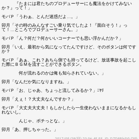
『たまには君たちのプロデューサーにも魔法をかけてみない
か？』って！」
モバＰ「うわぁ、とんだ迷惑だよ…。」
卯月「その時のみんなすごい乗り気でしたよ！『面白そう！』っ
て！…ところでプロデューサーさん。」
モバＰ「ん？何だ？何かいいコーナーでも思い浮かんだか？」
卯月「いえ、最初から気になってたんですけど、そのボタンは何です
か？
モバＰ「あぁ、これ？あちら側でも持ってるけど、放送事故を起こし
た際にＢＧＭを流すことができるボタン。
何が流れるのかは俺も知らされていない。」
卯月「なんだか気になりますね。」
モバＰ「お、じゃあ、ちょっと流してみるか？」ﾆﾔﾘ
卯月「えぇ！？大丈夫なんですか？」
モバＰ「大丈夫大丈夫！もしかしたら一生使わないままになるかもし
れないし。
んじゃ、ポチっとな。」
卯月「あ、押しちゃった。」