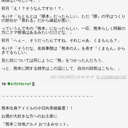
関係ないらしいぞ。」
卯月「え！？そうなんですか！？」
モバＰ「もともとは『隈本』だったらしい。ただ『隈』の字はつくり
の部分が『畏れる』だから縁起が悪い、
っていうんで今の『熊本』になったらしい。一応、熊本らしく阿蘇の
方にクマ牧場はあるみたいだけどな。」
卯月「へぇ～、そうだったんですね。それじゃあ、くまもんも？」
モバＰ「そうだな。名前事態は『熊本の人』を表す『くまもん』から
きてるらしい。
見た目については同じように『熊』をつかったんだろう。
っと、熊本に関する雑学はこの辺にして、自分の回答はこちら。」
2017/05/28(日) 23:41:41.97
ID: DZD8BhSi0 (20)
16:
◆A7D/93o1wY
[]
－－－－－－－－－－－－－－－－－－－－－－－
熊本出身アイドルの小日向美穂厳選！！
お酒が大好きな方へのお土産に
『熊本ご当地グルメ おつまみセット』