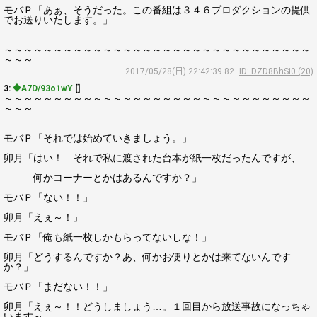
モバＰ「あぁ、そうだった。この番組は３４６プロダクションの提供
でお送りいたします。」
～～～～～～～～～～～～～～～～～～～～～～～～～～～～～～～
～～～
2017/05/28(日) 22:42:39.82
ID: DZD8BhSi0 (20)
3:
◆A7D/93o1wY
[]
～～～～～～～～～～～～～～～～～～～～～～～～～～～～～～～
～～～
モバＰ「それでは始めていきましょう。」
卯月「はい！…それで私に渡された台本が紙一枚だったんですが、
何かコーナーとかはあるんですか？」
モバＰ「ない！！」
卯月「えぇ～！」
モバＰ「俺も紙一枚しかもらってないしな！」
卯月「どうするんですか？あ、何かお便りとかは来てないんです
か？」
モバＰ「まだない！！」
卯月「えぇ～！！どうしましょう…。１回目から放送事故になっちゃ
います～。」