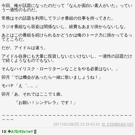
今回、俺が話題になったのだって『なんか面白い素人がいた』ってい
う一過性のものだ。
常務はその話題を利用してラジオ番組の仕事を持ってきた。
ラジオ番組なら容姿は関係ないし、経費もあまり掛からないしな。
あとはこの番組を続けられるかどうかは俺のトーク力に掛かってるっ
てところだ。
だが、アイドルは違う。
アイドル自身にも大量に投資しないといけないし、一過性の話題だけ
で続くようなものでもない。
そんなハイリスク・ローリターンなことをやる必要はない。」
卯月「では機会があったら一緒に歌いましょうね！」
モバＰ「え゛…。」
卯月「あ、それではここで１曲。
『お願い！シンデレラ』です！」
～～～～～～～～～～～～～～～～～～～～～～～～～～～～～～～
～～～
2017/05/28(日) 23:29:53.53
ID: DZD8BhSi0 (20)
13:
◆A7D/93o1wY
[]