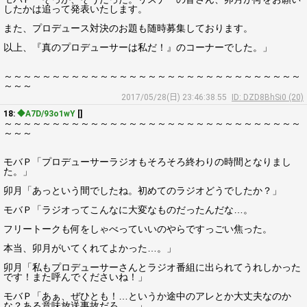
したかは追って発表いたします。
また、プロデュース対決のお題も随時募集しております。
以上、『真のプロデューサーは私だ！』のコーナーでした。」
～～～～～～～～～～～～～～～～～～～～～～～～～～～～～～～
～～～
2017/05/28(日) 23:46:38.55
ID: DZD8BhSi0 (20)
18:
◆A7D/93o1wY
[]
～～～～～～～～～～～～～～～～～～～～～～～～～～～～～～～
～～～
モバＰ「プロデューサーラジオもそろそろ終わりの時間となりまし
た。」
卯月「あっという間でしたね。初めてのラジオどうでしたか？」
モバＰ「ラジオってこんなに大変なものだったんだな…。
フリートークも何をしゃべっていいのやらですっごい焦った。
本当、卯月がいてくれてよかった…。」
卯月「私もプロデューサーさんとラジオ番組に出られてうれしかった
です！また呼んでくださいね！」
モバＰ「あぁ、ぜひとも！…というか途中のアレとか大丈夫なのか
な？ある意味放送事故だろ…。」