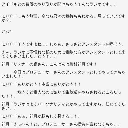
アイドルとの普段のやり取りが聞けちゃうそんなラジオです。」
モバＰ「…もう無理、今なら乃々の気持ちもわかる。帰っていいです
か？」
ﾌﾞｯﾌﾞｰ
モバＰ「そうですよね…。じゃあ、さっさとアシスタントを呼ぼう。
え～、ラジオに不慣れな私のために素敵な方がアシスタントとして来
てくださいました。どうぞ。」
卯月「リスナーの皆さん、こんばんは島村卯月です！
今日はプロデューサーさんのアシスタントとしてやってきちゃ
いました！」
モバＰ「ありがとう！本当にありがとう！！
危うくど素人なのに独りで生放送をやらされるところだっ
た！！」
卯月「ラジオはよくパーソナリティとかやってますから。任せてくだ
さい。」
モバＰ「あぁ、卯月が頼もしく見える…！」
卯月「えっへん！と、プロデューサーさん提供を言わなくちゃ。」