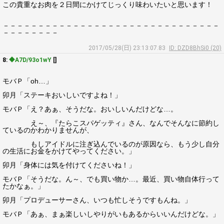
この貴重なお肉を２日間にかけてじっくり味わいたいと思います！
－－－－－－－－－－－－－－－－－－－－－－－－－－－－－－－
－－－－－－－－
2017/05/28(日) 23:13:07.83
ID: DZD8BhSi0 (20)
8:
◆A7D/93o1wY
[]
モバＰ「oh…」
卯月「ステーキおいしいですよね！」
モバＰ「え？あぁ、そうだな。おいしいんだけどな…。
え～、『たらこスパゲッティ』さん、なんでそんなに節約し
ているのかわかりませんが、
もしアイドルに注ぎ込んでいるのが原因なら、もう少し自分
の生活にお金をかけてやってください。」
卯月「身体には気を付けてくださいね！」
モバＰ「そうだな。ん～、でも買い物か…。最近、買い物自体行って
たかなぁ。」
卯月「プロデューサーさん、いつも忙しそうですもんね。」
モバＰ「あぁ、まぁ楽しいしやりがいもあるからいいんだけどな。」