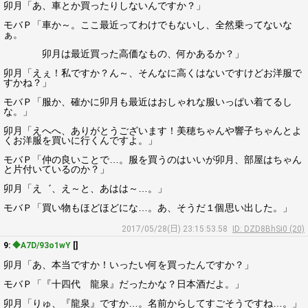
卯月「あ、車とか買ったりしないんですか？」
モバＰ「車か～。ここ最近ってわけでもないし、全然乗ってないな
ぁ。
卯月は最近買った高価なもの、何かあるか？」
卯月「えぇ！私ですか？ん～、そんなに高くはないですけどお洋服で
すかね？」
モバＰ「服か、確かに卯月も最近はおしゃれな服いっぱい着てるし
な。」
卯月「えへへ、ありがとうございます！美穂ちゃんや響子ちゃんとよ
くお洋服を買いに行くんですよ。」
モバＰ「仲の良いことで…。服を買うのはいいが卯月、部屋はちゃん
と片付いているのか？」
卯月「え゛、え～と、あはは～…。」
モバＰ「買い物もほどほどにな…。あ、そうだ１個思い出した。」
2017/05/28(日) 23:15:53.58
ID: DZD8BhSi0 (20)
9:
◆A7D/93o1wY
[]
卯月「あ、本当ですか！いったい何を買ったんですか？」
モバＰ「『十四代 龍泉』だったかな？日本酒だよ。」
卯月「りゅ、『龍泉』ですか…。名前からしてすごそうですね…。」