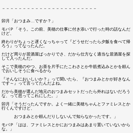
－－－－－－－－－－－－－－－－－－－－－－－
卯月「おつまみ…ですか？」
モバＰ「そう。この前、美穂の仕事に付き添いで行った時の話なんだ
けど、
終わりがちょっと遅くなっちゃって『どうせだったら夕飯を食べて帰
ろう』ってなったんだ。
だけど周りが居酒屋ばっかりでさ、だから仕方なく適当な居酒屋を探
して入ったんだ。
そこで美穂のやつ、お茶を片手にたこわさとか牛筋煮込みとかを頼ん
でおいしそうに食べるから
『そんなにおいしいか？』って聞いたら、『おつまみとかが好きなん
です～』って言ってたんだよね。
だから美穂が選んだ地元のおつまみセットだったら外れはないだろう
な、って思ってこれにした。」
卯月「そうだったんですか。よく一緒に美穂ちゃんとファミレスとか
行くんですけど、
おつまみとか頼んだりしないんで知らなかったです。」
モバＰ「はは、ファミレスとかにおつまみはあまり置いていないから
な。」