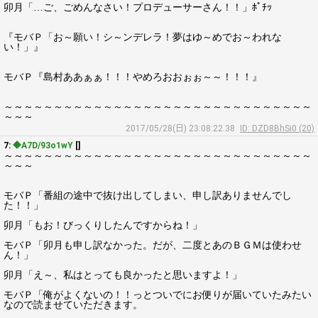
卯月「…ご、ごめんなさい！プロデューサーさん！！」ﾎﾟﾁｯ
『モバＰ「お～願い！シ～ンデレラ！夢はゆ～めでお～われな
い！」』
モバＰ『島村ああぁぁ！！！やめろおおぉぉ～～！！！』
～～～～～～～～～～～～～～～～～～～～～～～～～～～～～～～
～～～
2017/05/28(日) 23:08:22.38
ID: DZD8BhSi0 (20)
7:
◆A7D/93o1wY
[]
～～～～～～～～～～～～～～～～～～～～～～～～～～～～～～～
～～～
モバＰ「番組の途中で抜け出してしまい、申し訳ありませんでし
た！！」
卯月「もお！びっくりしたんですからね！」
モバＰ「卯月も申し訳なかった。だが、二度とあのＢＧＭは使わせ
ん！」
卯月「え～、私はとっても良かったと思いますよ！」
モバＰ「俺がよくないの！！っとついでにお便りが届いていたみたい
なので読ませていただきます。