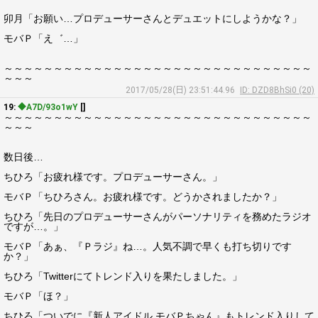
卯月「お願い…プロデューサーさんとデュエットにしようかな？」
モバＰ「え゛…」
～～～～～～～～～～～～～～～～～～～～～～～～～～～～～～～
～～～
2017/05/28(日) 23:51:44.96
ID: DZD8BhSi0 (20)
19:
◆A7D/93o1wY
[]
～～～～～～～～～～～～～～～～～～～～～～～～～～～～～～～
～～～
数日後…
ちひろ「お疲れ様です。プロデューサーさん。」
モバＰ「ちひろさん。お疲れ様です。どうかされましたか？」
ちひろ「先日のプロデューサーさんがパーソナリティを務めたラジオ
ですが…。」
モバＰ「あぁ、『Ｐラジ』ね…。人気不調で早くも打ち切りです
か？」
ちひろ「Twitterにてトレンド入りを果たしました。」
モバＰ「ほ？」
ちひろ「ついでに『新人アイドル モバＰちゃん』もトレンド入りして