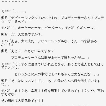
－－－－－－－－
モバＰ「………」
卯月「デビューシングル！いいですね、プロデューサーさん！プロデ
ューサーさん？」
モバＰ「…オーケーオーケ、ビー クール。モバＰ イズ クール。」
卯月「だ、大丈夫ですか？」
モバ「あぁ、大丈夫だ。デビューシングルな、うん。出す訳ある
か！！」
卯月「えぇ～、出さないんですか？
プロデューサーさんは歌が上手って唯ちゃんが…。」
モバＰ「カラオケに連れていかれたときか。あくまで素人としてはっ
てことだよ。
というかこの人の中ではモバＰちゃんは女なんだな…。」
卯月「そこはレッスンして…。あ、お偉いさんも何か考えています
ね。」
モバＰ「え！？あ、常務！！何を思案しているのです！？いや、言わ
ずもがな！
その思想は大変危険です！！