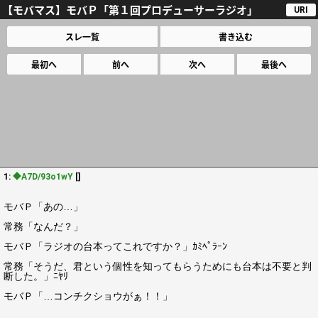
【モバマス】モバＰ「第１回プロデューサーラジオ」
URI
スレ一覧
書き込む
最初へ
前へ
次へ
最後へ
1:
◆A7D/93o1wY
[]
モバＰ「あの…」
常務「なんだ？」
モバＰ「ラジオの台本ってこれですか？」ｶﾐﾍﾟﾗｰﾝ
常務「そうだ、君という個性を知ってもらうためにも台本は不要と判
断した。」ﾆﾔﾘ
モバＰ「…コンチクショウがぁ！！」