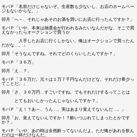
モバＰ「名前だけじゃないぞ。生産数も少ないし、お店のホームペー
ジもないからな。」
卯月「へ～、それじゃあそのお酒を買いにお店に行ったんですか？」
モバＰ「いや、本来は抽選会が行われるみたいなんだがな、そこで買
えなかったらオークションで買うか
入手したお店に行くしかない。俺はオークションで買ったん
だがな…。」
卯月「そうなんですね。それでどのくらいしたんですか？」
モバＰ「３６万」
卯月「え…？」
モバＰ「３６万だ。元々は１万７千円なんだけどな。それだけ希少っ
てことだ。」
卯月「さ、３６万円…すごいですね。でもそれだけするってことは
とてもおいしかったんじゃないんですか？」
モバＰ「え！？あ～、うん…。実はあまり覚えてないんだ…。」
卯月「お、覚えてないんですか！？酔いつぶれてしまったとかです
か？」
モバＰ「いや、あの時は全然酔ってないんだよ。ただ俺があれを飲ん
だのは一杯だけなんだ。