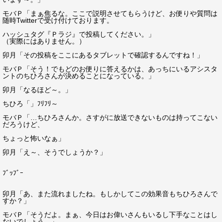
モバＰ「まぁ焦るな。ここで説明させてもらうけど、お便りや質問は
随時Twitterで受け付けております。
ハッシュタグ『Ｐラジ』で投稿してください。」
（実際にはありません。）
卯月「その投稿をここにあるタブレットで確認するんですね！」
モバＰ「そう！でもどのお便りに答えるかは、あっちにいるアシスタ
ントのちひろさんが決めることになっている。」
卯月「なるほど～。」
ちひろ「」ﾌﾘﾌﾘ～
モバＰ「…ちひろさんか。さすがに放送できないものは持ってこない
だろうけど、
ちょっと怖いなぁ」
卯月「え～、そうでしょうか？」
ﾌﾞｯﾌﾞｰ
卯月「あ、また流れましたね。もしかしてこの効果音もちひろさんで
すか？」
モバＰ「そうだよ。まぁ、今日はお偉いさんもいるし下手なことはし
ないでしょう。」