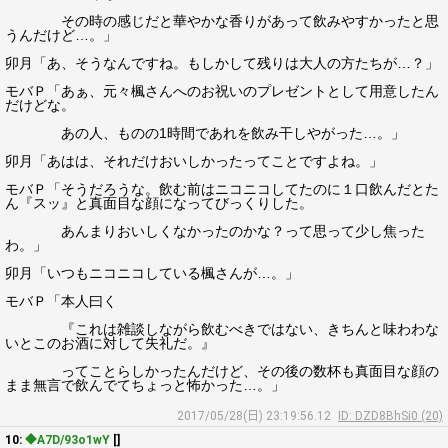
その時の感じだと華やかな香りがあって飲みやすかったと思
うんだけど…。」
卯月「あ、そうなんですね。もしかして残りは大人の方たちが…？」
モバＰ「あぁ、元々楓さんへのお祝いのプレゼントとして用意したん
だけどな。
あの人、ものの1時間であれを飲み干しやがった…。」
卯月「あはは、それだけおいしかったってことですよね。」
モバＰ「そうだろうな。飲む前はニコニコしてたのに１口飲んだとた
ん『スッ』と真面目な顔になってびっくりした。
あんまりおいしくなかったのかな？って思って少し焦った
わ。」
卯月「いつもニコニコしている楓さんが…。」
モバＰ「本人曰く
『これは雑談しながら飲むべきではない、きちんと味わわな
いとこのお酒に対して失礼だ。』
ってことらしかったんだけど、その後の数杯も真面目な顔の
まま無言で飲んでてちょっと怖かった…。」
2017/05/28(日) 23:19:56.12
ID: DZD8BhSi0 (20)
10:
◆A7D/93o1wY
[]