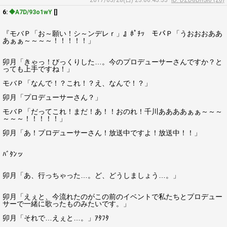
2017/05/28(日) 23:06:45.55
ID: DZD8BhSi0 (20)
6:
◆A7D/93o1wY
[]
『モバＰ「お～願い！シ～ンデレｒ」』ﾎﾟﾁｯ モバＰ「うおおおああ
あぁぁ～～～～！！！！！」
卯月「きゃっ！びっくりした…。今のプロデューサーさんですか？と
っても上手ですね！」
モバＰ「なんで！？これ！？え、なんで！？」
卯月「プロデューサーさん？」
モバＰ「だってこれ！まだ！あ！！おのれ！千川ああああぁぁ～～～
～～～！！！！！」
卯月「あ！プロデューサーさん！放送中ですよ！放送中！！」
ﾊﾞﾀﾝッ
卯月「あ、行っちゃった…。ど、どうしましょう…。」
卯月「えぇと、今流れたのがこの前のイベントで私たちとプロデュー
サーで一緒に歌ったものみたいです。」
卯月「それで…えぇと…。」ｱﾀﾌﾀ