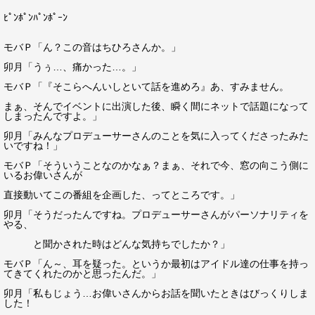
ﾋﾟﾝﾎﾟﾝﾊﾟﾝﾎﾟｰﾝ
モバＰ「ん？この音はちひろさんか。」
卯月「うぅ…、痛かった…。」
モバＰ「『そこらへんいしといて話を進めろ』あ、すみません。
まぁ、そんでイベントに出演した後、瞬く間にネットで話題になって
しまったんですよ。」
卯月「みんなプロデューサーさんのことを気に入ってくださったみた
いですね！」
モバＰ「そういうことなのかなぁ？まぁ、それで今、窓の向こう側に
いるお偉いさんが
直接動いてこの番組を企画した、ってところです。」
卯月「そうだったんですね。プロデューサーさんがパーソナリティを
やる、
と聞かされた時はどんな気持ちでしたか？」
モバＰ「ん～、耳を疑った。というか最初はアイドル達の仕事を持っ
てきてくれたのかと思ったんだ。」
卯月「私もじょう…お偉いさんからお話を聞いたときはびっくりしま
した！