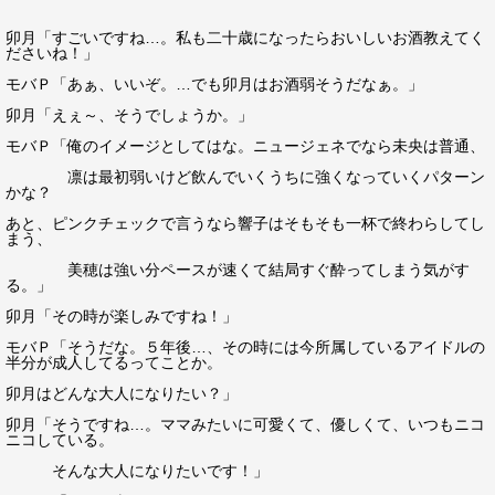
卯月「すごいですね…。私も二十歳になったらおいしいお酒教えてく
ださいね！」
モバＰ「あぁ、いいぞ。…でも卯月はお酒弱そうだなぁ。」
卯月「えぇ～、そうでしょうか。」
モバＰ「俺のイメージとしてはな。ニュージェネでなら未央は普通、
凛は最初弱いけど飲んでいくうちに強くなっていくパターン
かな？
あと、ピンクチェックで言うなら響子はそもそも一杯で終わらしてし
まう、
美穂は強い分ペースが速くて結局すぐ酔ってしまう気がす
る。」
卯月「その時が楽しみですね！」
モバＰ「そうだな。５年後…、その時には今所属しているアイドルの
半分が成人してるってことか。
卯月はどんな大人になりたい？」
卯月「そうですね…。ママみたいに可愛くて、優しくて、いつもニコ
ニコしている。
そんな大人になりたいです！」