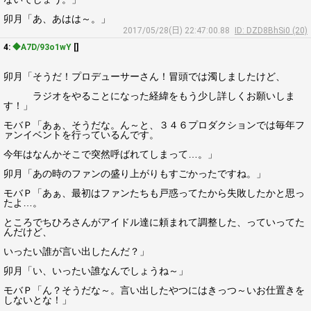
卯月「あ、あはは～。」
2017/05/28(日) 22:47:00.88
ID: DZD8BhSi0 (20)
4:
◆A7D/93o1wY
[]
卯月「そうだ！プロデューサーさん！冒頭では濁しましたけど、
ラジオをやることになった経緯をもう少し詳しくお願いしま
す！」
モバＰ「あぁ、そうだな。ん～と、３４６プロダクションでは毎年フ
ァンイベントを行っているんです。
今年はなんかそこで突然呼ばれてしまって…。」
卯月「あの時のファンの盛り上がりもすごかったですね。」
モバＰ「あぁ、最初はファンたちも戸惑ってたから失敗したかと思っ
たよ…。
ところでちひろさんがアイドル達に頼まれて調整した、っていってた
んだけど、
いったい誰が言い出したんだ？」
卯月「い、いったい誰なんでしょうね～」
モバＰ「ん？そうだな～。言い出したやつにはきっつ～いお仕置きを
しないとな！」