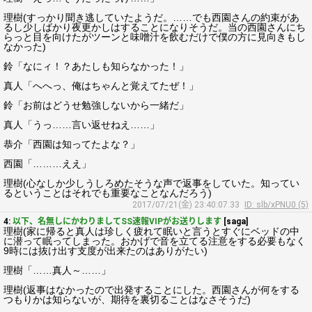
理樹(すっかり聞き逃していたようだ。……でも西園さんの約束があ
るし少しばかり夜更かしはすることになりそうだ。当の西園さんにち
らっと目を向けたがツーンと味噌汁を飲むだけで僕の方に見向きもし
なかった)
鈴「なにィ！？あたしも知らなかった！」
真人「へへっ、俺はちゃんと覚えてたぜ！」
鈴「お前はどうせ勉強しないから一緒だ」
真人「うっ……言い返せねえ……」
恭介「西園は知ってたよな？」
西園「………ええ」
理樹(心なしか少しうしろめたそうな声で返事をしていた。知ってい
るということはそれでも重要なことなんだろう)
2017/07/21(金) 23:40:07.33
ID: slb/xPNU0 (5)
4:
以下、名無しにかわりましてSS速報VIPがお送りします
[saga]
理樹(家に帰ると真人は珍しく疲れて眠いと言うとすぐにベッドの中
に潜って眠ってしまった。おかげで音を立てる注意をする必要もなく
9時には抜け出す支度が出来たのはありがたい)
理樹「……真人～……」
理樹(返事はなかったので出発することにした。西園さんが何をする
つもりかは知らないが、期待を裏切ることはなさそうだ)