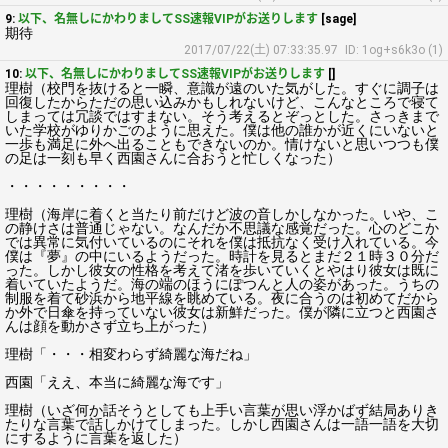
9:
以下、名無しにかわりましてSS速報VIPがお送りします
[sage]
期待
2017/07/22(土) 07:33:35.97
ID: 1og+s6k3o (1)
10:
以下、名無しにかわりましてSS速報VIPがお送りします
[]
理樹（校門を抜けると一瞬、意識が遠のいた気がした。すぐに調子は
回復したからただの思い込みかもしれないけど、こんなところで寝て
しまっては冗談ではすまない。そう考えるとぞっとした。さっきまで
いた学校がゆりかごのように思えた。僕は他の誰かが近くにいないと
一歩も満足に外へ出ることもできないのか。情けないと思いつつも僕
の足は一刻も早く西園さんに合おうと忙しくなった）
・・・・・・・・・
理樹（海岸に着くと当たり前だけど波の音しかしなかった。いや、こ
の静けさは普通じゃない。なんだか不思議な感覚だった。心のどこか
では異常に気付いているのにそれを僕は抵抗なく受け入れている。今
僕は『夢』の中にいるようだった。時計を見るとまだ２１時３０分だ
った。しかし彼女の性格を考えて渚を歩いていくとやはり彼女は既に
着いていたようだ。海の端のほうにぽつんと人の姿があった。うちの
制服を着て砂浜から地平線を眺めている。夜に合うのは初めてだから
か外で日傘を持っていない彼女は新鮮だった。僕が隣に立つと西園さ
んは顔を動かさず立ち上がった）
理樹「・・・相変わらず綺麗な海だね」
西園「ええ、本当に綺麗な海です」
理樹（いざ何か話そうとしても上手い言葉が思い浮かばず結局ありき
たりな言葉で話しかけてしまった。しかし西園さんは一語一語を大切
にするように言葉を返した）