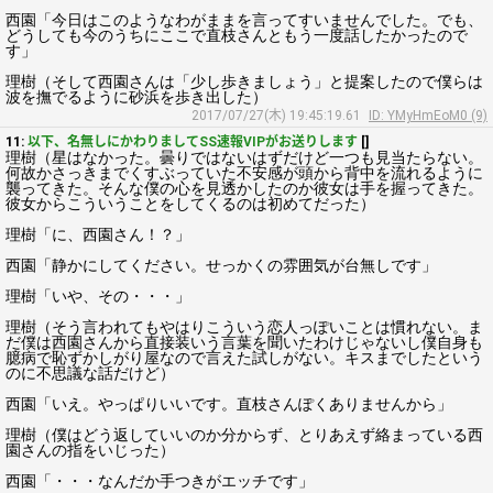
西園「今日はこのようなわがままを言ってすいませんでした。でも、
どうしても今のうちにここで直枝さんともう一度話したかったので
す」
理樹（そして西園さんは「少し歩きましょう」と提案したので僕らは
波を撫でるように砂浜を歩き出した）
2017/07/27(木) 19:45:19.61
ID: YMyHmEoM0 (9)
11:
以下、名無しにかわりましてSS速報VIPがお送りします
[]
理樹（星はなかった。曇りではないはずだけど一つも見当たらない。
何故かさっきまでくすぶっていた不安感が頭から背中を流れるように
襲ってきた。そんな僕の心を見透かしたのか彼女は手を握ってきた。
彼女からこういうことをしてくるのは初めてだった）
理樹「に、西園さん！？」
西園「静かにしてください。せっかくの雰囲気が台無しです」
理樹「いや、その・・・」
理樹（そう言われてもやはりこういう恋人っぽいことは慣れない。ま
だ僕は西園さんから直接装いう言葉を聞いたわけじゃないし僕自身も
臆病で恥ずかしがり屋なので言えた試しがない。キスまでしたという
のに不思議な話だけど）
西園「いえ。やっぱりいいです。直枝さんぽくありませんから」
理樹（僕はどう返していいのか分からず、とりあえず絡まっている西
園さんの指をいじった）
西園「・・・なんだか手つきがエッチです」