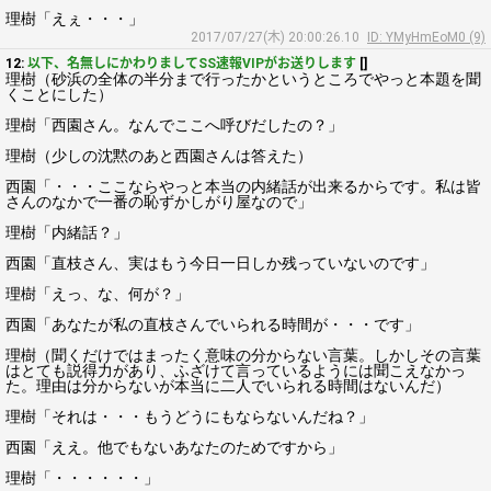
理樹「えぇ・・・」
2017/07/27(木) 20:00:26.10
ID: YMyHmEoM0 (9)
12:
以下、名無しにかわりましてSS速報VIPがお送りします
[]
理樹（砂浜の全体の半分まで行ったかというところでやっと本題を聞
くことにした）
理樹「西園さん。なんでここへ呼びだしたの？」
理樹（少しの沈黙のあと西園さんは答えた）
西園「・・・ここならやっと本当の内緒話が出来るからです。私は皆
さんのなかで一番の恥ずかしがり屋なので」
理樹「内緒話？」
西園「直枝さん、実はもう今日一日しか残っていないのです」
理樹「えっ、な、何が？」
西園「あなたが私の直枝さんでいられる時間が・・・です」
理樹（聞くだけではまったく意味の分からない言葉。しかしその言葉
はとても説得力があり、ふざけて言っているようには聞こえなかっ
た。理由は分からないが本当に二人でいられる時間はないんだ）
理樹「それは・・・もうどうにもならないんだね？」
西園「ええ。他でもないあなたのためですから」
理樹「・・・・・・」