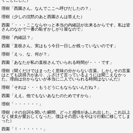
くことにした）
理樹「西園さん。なんでここへ呼びだしたの？」
理樹（少しの沈黙のあと西園さんは答えた）
西園「・・・ここならやっと本当の内緒話が出来るからです。私は皆
さんのなかで一番の恥ずかしがり屋なので」
理樹「内緒話？」
西園「直枝さん、実はもう今日一日しか残っていないのです」
理樹「えっ、な、何が？」
西園「あなたが私の直枝さんでいられる時間が・・・です」
理樹（聞くだけではまったく意味の分からない言葉。しかしその言葉
はとても説得力があり、ふざけて言っているようには聞こえなかっ
た。理由は分からないが本当に二人でいられる時間はないんだ）
理樹「それは・・・もうどうにもならないんだね？」
西園「ええ。他でもないあなたのためですから」
理樹「・・・・・・」
理樹（その台詞を聞いた瞬間、どっと感情があふれ出した。これ以上
なく彼女が愛おしくなった。僕はその思いをやはり行動に移してしま
った）
西園「！・・・・・・」