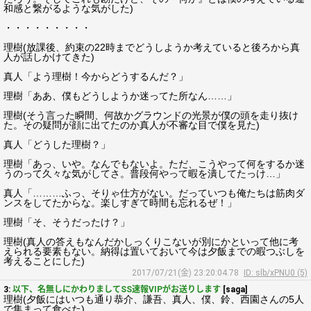
和感と繋がるような気がした)
・・・・・・・・・
理樹(放課後、約束の22時までどうしようか考えていると後ろから真
人が話しかけてきた)
真人「よう理樹！今からどうするんだ？」
理樹「ああ、僕もどうしようか迷ってた所なん……」
理樹(そう言った瞬間、何故かグラウンドの光景が僕の頭を走り抜け
た。その疑問が顔に出てたのか真人が不審な目で僕を見た)
真人「どうした理樹？」
理樹「あっ、いや。なんでもないよ。ただ、こうやって何をするか迷
うのって久々な気がしてさ。普段何やって暇を潰してたっけ…」
真人「………ふっ、そりゃ仕方がない。だっていつも俺たちは筋肉ダ
ンスをしてたからな。楽しすぎて時間も忘れるぜ！」
理樹「そ、そうだったけ？」
理樹(真人の答えもなんだかしっくりこないが別にかといって他に考
えられる要素もない。納得は置いておいて今は夕飯までの暇つぶしを
考えることにした)
2017/07/21(金) 23:20:04.78
ID: slb/xPNU0 (5)
3:
以下、名無しにかわりましてSS速報VIPがお送りします
[saga]
理樹(夕飯にはいつも通り恭介、謙吾、真人、僕、鈴、西園さんの5人
で集まって食べた)