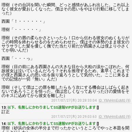
理樹（その台詞を聞いた瞬間、どっと感情があふれ出した。これ以上
なく彼女が愛おしくなった。僕はその思いをやはり行動に移してしま
った）
西園「！・・・・・・」
理樹「・・・・・・」
理樹（その唇の柔らかさといったら！口から伝わる彼女のぬくもりが
この時間を終わらせるのをためらわせた。僕はその体勢のまま彼女の
サラサラした髪を優しく撫でた当たり前だが西園さんは僕より小さく
てか弱いんだ）
西園「・・・っ」
理樹（目の前にある西園さんの大きな目から大粒の涙かこぼれた。何
故彼女は泣いているんだろう？それを推理するため、素早くこれまで
の僕と西園さんの思い出を振り返ろうとして気付いた。ここに来るま
での記憶が一切『無い』んだ）
理樹（そして僕はこの唇を離したらもう次にする機会はしばらく起き
ないであろうことを悟った。僕は悲しくなってありったけの愛情をそ
のキスに込めてから彼女を離した）
2017/07/27(木) 20:28:33.04
ID: YMyHmEoM0 (9)
13:
以下、名無しにかわりましてSS速報VIPがお送りします
[]
訂正
2017/07/27(木) 20:29:03.63
ID: YMyHmEoM0 (9)
14:
以下、名無しにかわりましてSS速報VIPがお送りします
[]
理樹（砂浜の全体の半分まで行ったかというところでやっと本題を聞