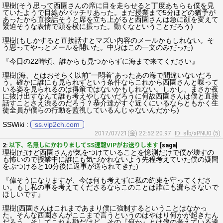
理樹(そう思って西園さんの席に目を走らせると丁度あちらも僕を見
ていたようで目線がバッチリあった。まだ授業まで5分ほどの猶予が
あったから直接話そうと席を立ち上がると西園さんは急に顔を変えて
緊迫そうな表情で頭を横に振った。動くなということだろう)
理樹(もしかすると直接話すとマズい内容のメールかもしれない。そ
う思ってやっとメールを開いた。中身はこの一文のみだった)
『今日の22時頃、誰からも見つからずに海まで来てください』
理樹(海、とはおそらく以前”一悶着”あったあの海で間違いないだろ
う。確かに誰にも見られずという条件ならこれから西園さんと喋って
いる姿を見られるのは得策ではないかもしれない。しかし、まさか夜
に抜け出すなんて誰も考えやしないだろうに何故西園さんは僕と直接
話すことさえ渋るのだろう？恭介達がすぐ近くにいるならともかく生
徒全員が僕らの行動を監視しているんじゃないんだから)
SSWiki :
ss.vip2ch.com
2017/07/21(金) 22:52:20.97
ID: slb/xPNU0 (5)
2:
以下、名無しにかわりましてSS速報VIPがお送りします
[saga]
理樹(だけど西園さんが気をつけていることを憶測だけで僕が壊すの
も怖いので授業中に誰にも気づかれないよう先程考えていた僕の疑問
をぶつけると10分後に返事が送られてきた)
『偉そうになりますが、今は何も考えずに私の約束を守ってくださ
い。もし私の事を考えてくださるならこのことは誰にも漏らさないで
ほしいです』
理樹(西園さんはこれまであまり僕に強制するということはなかっ
た。そんな西園さんがここまで言うというのはやはり何かが起きたん
だろう。そしてこれも勘だけど、その『何か』とは僕の考えている違