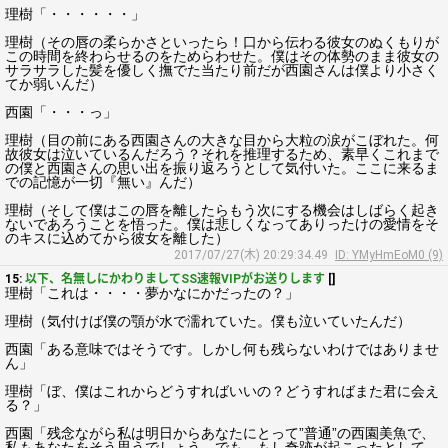
理樹「・・・・・・」
理樹（その唇の柔らかさといったら！口から伝わる彼女のぬくもりが
この時間を終わらせるのをためらわせた。僕はその体勢のまま彼女の
サラサラした髪を優しく撫でた当たり前だが西園さんは僕より小さく
てか弱いんだ）
西園「・・・っ」
理樹（目の前にある西園さんの大きな目から大粒の涙がこぼれた。何
故彼女は泣いているんだろう？それを推理するため、素早くこれまで
の僕と西園さんの思い出を振り返ろうとして気付いた。ここに来るま
での記憶が一切『無い』んだ）
理樹（そして僕はこの唇を離したらもう次にする機会はしばらく起き
ないであろうことを悟った。僕は悲しくなってありったけの愛情をそ
のキスに込めてから彼女を離した）
2017/07/27(木) 20:29:34.49
ID: YMyHmEoM0 (9)
15:
以下、名無しにかわりましてSS速報VIPがお送りします
[]
理樹「これは・・・・夢かなにかだったの？」
理樹（気付けば僕の顎が水で濡れていた。僕も泣いていたんだ）
西園「ある意味ではそうです。しかし何も残らないわけではありませ
ん」
理樹「ぼ、僕はこれからどうすればいいの？どうすればまた君に会え
る？」
西園「残念ながら私は明日からあなたにとって”普通”の西園美魚で、
私もあなたをそう思うでしょう。でも、もし奇跡が起こったとして、