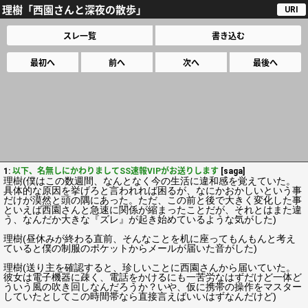
理樹「西園さんと深夜の散歩」
URI
スレ一覧
書き込む
最初へ
前へ
次へ
最後へ
1:
以下、名無しにかわりましてSS速報VIPがお送りします
[saga]
理樹(僕はこの数週間、なんとなく今の生活に違和感を覚えていた。
具体的な原因を挙げろと言われれば困るが、なにかおかしいという事
だけが漠然と頭の隅にあった。ただ、この前と後で大きく変化した事
といえば西園さんと急速に関係が縮まったことだが、それとはまた違
う、なんだか大きな『ズレ』が起き始めているような気がした)
理樹(昼休みが終わる直前、そんなことを机に座ってもんもんと考え
ていると僕の制服のポケットからメールが届いた音がした)
理樹(送り主を確認すると、珍しいことに西園さんから届いていた。
彼女は電子機器に疎く、電話をかけるにも一苦労なはずだけど一体ど
ういう風の吹き回しなんだろうか？いや、仮に携帯の操作をマスター
していたとしてこの時間帯なら直接言えばいいはずなんだけど)