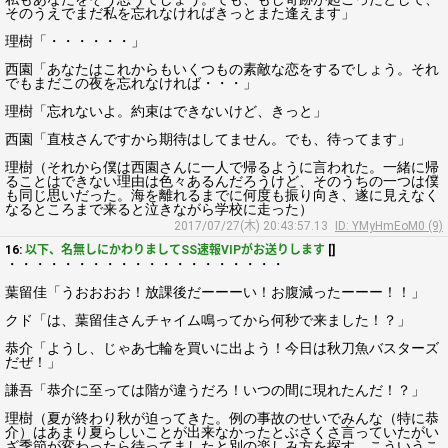
そのうえでまだ私を忘れなければきっとまた逢えます」
理樹「・・・・・・」
西園「あなたはこれからもいくつもの素敵な恋をするでしょう。それ
でもまだこの夜を忘れなければ・・・」
理樹「忘れないよ。約束はできないけど、きっと」
西園「直枝さんですから期待はしてません。でも、待ってます」
理樹（それから僕は西園さんに一人で帰るように言われた。一緒に帰
ることはできない理由は色々あるんだろうけど、そのうちの一つは僕
も同じ思いだった。海を離れるまでに何度も振り向き、遂に見えなく
なるところまで来ると泣きながら学校に走った）
2017/07/27(木) 20:43:57.13
ID: YMyHmEoM0 (9)
16:
以下、名無しにかわりましてSS速報VIPがお送りします
[]
・・・・・・・・・・・・・・・・・・・・
葉留佳「うおおおお！放課後だーーーい！お腹減ったーーー！！」
クド「は、葉留佳さんチャイム鳴ってから何秒で来ました！？」
恭介「ようし、じゃあ七輪を買いに出よう！今日は秋刀魚バスターズ
だぜ！」
謙吾「恭介に至っては階が違うだろ！いつの間に現れたんだ！？」
理樹（夏が終わり秋が迫ってきた。例の事故のせいでみんな（特に恭
介）はあまり夏らしいことが出来なかったとぶさくさ言っていたがい
ざ季節が変わったら待ってましたと別の楽しみ方を探す。こういうこ