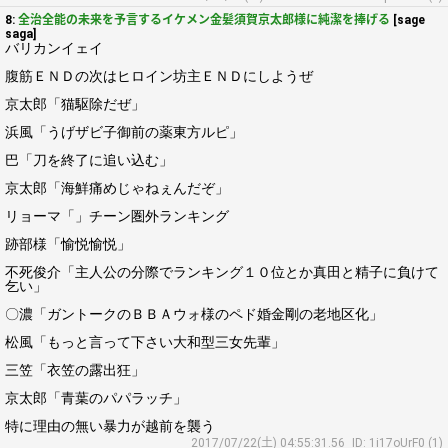
8:
全治全能の未来を予言するイケメン金髪須賀京太郎様に純潔を捧げる
[sage
saga]
バリカンイェイ
腹筋ＥＮＤの次はヒロイン坊主ＥＮＤにしようぜ
京太郎「猫駆除だぜ」
浜風「うげザビ子御前の薬東方ルピ」
巴「刀を終了に追い込む」
京太郎「海鮮痛めじゃねぇんだぞ」
リョーマ「」チーン圏外ランキング
跡部様「愉悦愉悦」
不死俊介「主人公の分際でランキング１０位とか真田と精子に負けて
乞い」
〇濃「ガントークのＢＢＡウォ様のペド婚金剛の老地区化」
松風「もっと言って下さい大和型三女先輩」
三笠「衣笠の露出狂」
京太郎「青葉のパパラッチ」
特に理由の無い暴力が越前を襲う
2017/07/22(土) 04:55:31.56
ID: 1i17oUrF0 (1)