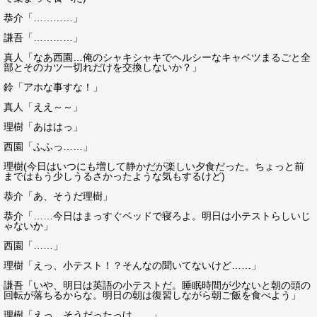
恭介「…………」
謙吾「…………」
真人「なあ西園…俺のシャキシャキでヘルシーなキャベツまるごと全
部とそのカツ一切れだけを交換しないか？」
鈴「アホな事すな！」
真人「ええ～～」
理樹「あははっ」
西園「ふふっ……」
理樹(今日はいつにも増して静かだが楽しい夕食だった。ちょっと前
まではもう少しうるさかったような気もするけど)
恭介「あ、そうだ理樹」
恭介「……今日はまっすぐベッドで寝ろよ。明日は小テストらしいじ
ゃないか」
西園「……」
理樹「えっ、小テスト！？そんなの聞いてないけど……」
謙吾「いや、明日は英語の小テストだ。睡眠時間が少ないと朝の頭の
回転が落ちるからな。明日の朝は復習しながら朝ご飯を食べよう」
理樹「えっ…そうだったっけ……」