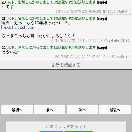
20:
以下、名無しにかわりましてSS速報VIPがお送りします
[sage]
乙です
2017/07/27(木) 23:10:56.02
ID: f6U07Jgf0 (1)
21:
以下、名無しにかわりましてSS速報VIPがお送りします
[saga]
理樹「えっ、もう10年経ったの！？」
ex14.vip2ch.com
さっきこっちも書いたからよろしくな！
2017/07/27(木) 23:15:42.26
ID: YMyHmEoM0 (9)
22:
以下、名無しにかわりましてSS速報VIPがお送りします
[sage]
はやいな！
2017/07/28(金) 00:29:47.68
ID: qb69eax8o (1)
更新を確認する
最初へ
前へ
次へ
最後へ
このスレッドをシェア