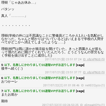
理樹「じゃあお休み…」
パタンッ
真人「…………」
・・・・・・・・・
理樹(学校の外には不思議なことに警備員どころか人1人いる気配がし
なかった。ちゃんと明かりはついているとはいえまるで学校の人間す
べてがどこかへ消えてしまったような……)
理樹(校門は既に誰かが南京錠を開けていた。きっと西園さんが前も
って僕のために開けてくれていたんだろう。とうとうなんの苦労もな
く学校を抜け出すことに成功した)
2017/07/21(金) 23:51:07.24
ID: slb/xPNU0 (5)
5:
以下、名無しにかわりましてSS速報VIPがお送りします
[sage]
後半へ続く(∵)
2017/07/21(金) 23:51:37.77
ID: slb/xPNU0 (5)
6:
以下、名無しにかわりましてSS速報VIPがお送りします
[sage]
おつかーレ
2017/07/22(土) 01:01:08.46
ID: neXECQyzo (1)
7:
以下、名無しにかわりましてSS速報VIPがお送りします
[sage]
またお前か
期待
2017/07/22(土) 03:26:53.25
ID: cEmqaHOYo (1)