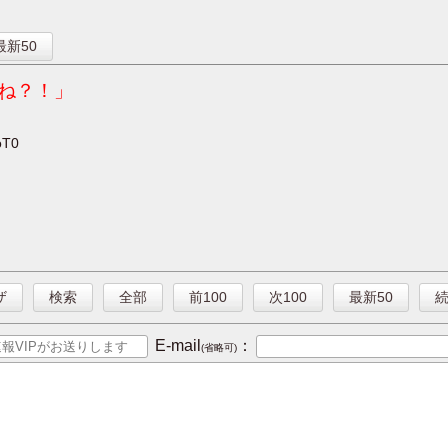
】
最新50
ね？！」
oT0
ザ
検索
全部
前100
次100
最新50
E-mail
：
(省略可)