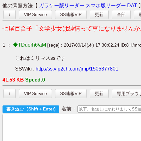
他の閲覧方法【
ガラケー版リーダー
スマホ版リーダー
DAT
↓
VIP Service
SS速報VIP
更新
全部
七尾百合子「文学少女は純情って事になりませんか
1 ：
◆TDuorh6/aM
[saga]：2017/09/14(木) 17:30:02.24 ID:8+I/mr
これはミリマスssです
SSWiki :
http://ss.vip2ch.com/jmp/1505377801
41.53 KB
Speed:0
↑
VIP Service
SS速報VIP
更新
専用ブラウ
名前：