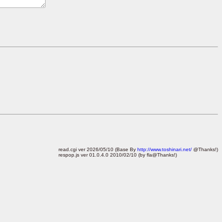
read.cgi ver 2026/05/10 (Base By
http://www.toshinari.net/
@Thanks!)
respop.js ver 01.0.4.0 2010/02/10 (by fla@Thanks!)