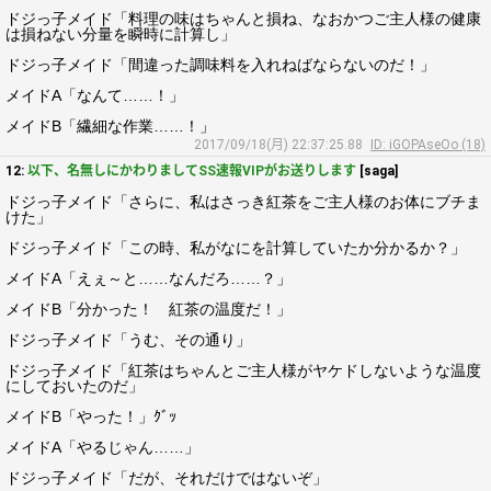
ドジっ子メイド「料理の味はちゃんと損ね、なおかつご主人様の健康
は損ねない分量を瞬時に計算し」
ドジっ子メイド「間違った調味料を入れねばならないのだ！」
メイドA「なんて……！」
メイドB「繊細な作業……！」
2017/09/18(月) 22:37:25.88
ID: iGOPAseOo (18)
12:
以下、名無しにかわりましてSS速報VIPがお送りします
[saga]
ドジっ子メイド「さらに、私はさっき紅茶をご主人様のお体にブチま
けた」
ドジっ子メイド「この時、私がなにを計算していたか分かるか？」
メイドA「えぇ～と……なんだろ……？」
メイドB「分かった！ 紅茶の温度だ！」
ドジっ子メイド「うむ、その通り」
ドジっ子メイド「紅茶はちゃんとご主人様がヤケドしないような温度
にしておいたのだ」
メイドB「やった！」ｸﾞｯ
メイドA「やるじゃん……」
ドジっ子メイド「だが、それだけではないぞ」