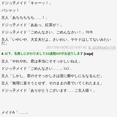
ドジっ子メイド「キャーッ！」
バシャッ！
主人「あちちちちち……！」
ドジっ子メイド「ああっ、紅茶が！」
ドジっ子メイド「ごめんなさい、ごめんなさい！」ﾌｷﾌｷ
主人「いやいや、大丈夫だよ。さいわい、ヤケドはしてないみたい
だ」
2017/09/18(月) 22:10:07.42
ID: iGOPAseOo (18)
4:
以下、名無しにかわりましてSS速報VIPがお送りします
[saga]
主人「やれやれ、君は本当にそそっかしいねえ」
ドジっ子メイド「ごめんなさい……」ｼｭﾝ…
主人「しかし、君のそそっかしさは逆に癒やしにもなるんだ」
主人「無理に直そうとせず、そのままの君でいてくれたまえ」
ドジっ子メイド「ありがとうございます……ご主人様！」
メイドA「……」