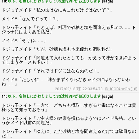
10:
以下、名無しにかわりましてSS速報VIPがお送りします
[saga]
ドジっ子メイド「私の技はなにもこれだけではないぞ？」
メイドA「なんですって！？」
ドジっ子メイド「たとえば、料理で砂糖と塩を間違える凡ミス……ド
ジっ子にはよくある話だ」
メイドA「そうね……」
ドジっ子メイド「だが、砂糖も塩も本来優れた調味料だ」
ドジっ子メイド「間違えて入れたとしても、かえって味が引き締まっ
てしまうケースも多い！」
ドジっ子メイド「それではドジにはならぬのだ！」
メイドB「たしかに……味がまずくならなきゃドジにはならないわ
ね……」
2017/09/18(月) 22:33:54.78
ID: iGOPAseOo (18)
11:
以下、名無しにかわりましてSS速報VIPがお送りします
[saga]
ドジっ子メイド「一方で、どちらも摂取しすぎると毒になることは貴
様らとて知っておろう」
ドジっ子メイド「ご主人様の健康を損ねるようではメイド失格。とい
うかメイド以前の問題だ」
ドジっ子メイド「ゆえに、ただ砂糖と塩を間違えるだけでは駄目なの
だ！」