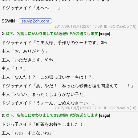
ドジっ子メイド「えへへ……」
SSWiki :
ss.vip2ch.com
2017/09/18(月) 22:04:40.58
ID: iGOPAseOo (18)
2:
以下、名無しにかわりましてSS速報VIPがお送りします
[saga]
ドジっ子メイド「ご主人様、手作りのケーキです」ｺﾄｯ
主人「お、ありがとう」
主人「いただきます」ﾊﾟｸｯ
主人「！？」
主人「なんだ！？ この塩っぽいケーキは！？」
ドジっ子メイド「あ、やだ！ 私ったら砂糖と塩を間違えて……！」
主人「ハハハ、まったくしょうがない子だ」
ドジっ子メイド「うぇーん、ごめんなさーい！」
2017/09/18(月) 22:07:37.01
ID: iGOPAseOo (18)
3:
以下、名無しにかわりましてSS速報VIPがお送りします
[saga]
ドジっ子メイド「紅茶をお持ちしました！」
主人「おお、すまないね」