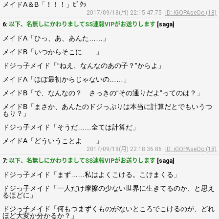
メイドA＆B「！！！」ﾋﾞｸｯ
2017/09/18(月) 22:15:47.75
ID: iGOPAseOo (18)
6:
以下、名無しにかわりましてSS速報VIPがお送りします
[saga]
メイドA「ひっ、あ、あんた……」
メイドB「いつからそこに……」
ドジっ子メイド「“ねえ、なんなのあの子？”からよ」
メイドA「ほぼ最初からじゃないの……」
メイドB「で、なんなの？ さっきの“その通りだよ”ってのは？」
メイドB「まさか、あんたのドジっぷりは本当に計算だとでもいうつ
もり？」
ドジっ子メイド「そうだ……全ては計算だ」
メイドA「どういうことよ……」
2017/09/18(月) 22:18:36.86
ID: iGOPAseOo (18)
7:
以下、名無しにかわりましてSS速報VIPがお送りします
[saga]
ドジっ子メイド「まず……私はよくこける。こけまくる」
ドジっ子メイド「一人だけ摩擦の少ない世界に生きてるのか、と思え
るほどに」
ドジっ子メイド「何もつまずくものがないところでこけるのが、どれ
ほど大変か分かるか？」