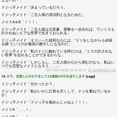
えないわ！」
ドジっ子メイド「決まっているだろう」
ドジっ子メイド「ご主人様の清涼剤となるためだ」
メイドA＆B「！！！」
ドジっ子メイド「ご主人様は大富豪、屋敷を一歩出れば、ワンミスも
許されぬシビアな世界で生きておられる」
ドジっ子メイド「そういった鋭利な心には、“ドジをしながらも頑張
る娘”というのが最高の癒やしになるのだ」
ドジっ子メイド「私のドジに触れている時だけは、“ミスの許されな
い世界”を忘れることができるからな」
ドジっ子メイド「しかしもし、ご主人様が心から望むのなら、私はい
つでも完璧なメイドとなろう……」
2017/09/18(月) 22:47:45.31
ID: iGOPAseOo (18)
15:
以下、名無しにかわりましてSS速報VIPがお送りします
[saga]
ドジっ子メイド「分かったか？」
ドジっ子メイド「私がいかに計算を尽くして、ドジを重ねているか
が」
ドジっ子メイド「ドジっ子を舐めんじゃねェ！！！」
メイドA「……！」
メイドB「……！」