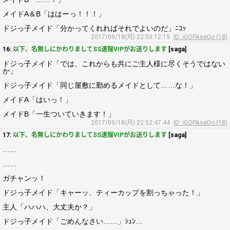
メイドA＆B「ははーっ！！！」
ドジっ子メイド「分かってくれればそれでよいのだ」ﾆｺｯ
2017/09/18(月) 22:50:12.15
ID: iGOPAseOo (18)
16:
以下、名無しにかわりましてSS速報VIPがお送りします
[saga]
ドジっ子メイド「では、これからも共にご主人様に尽くそうではない
か」
ドジっ子メイド「同じ屋敷に勤めるメイドとして……な！」
メイドA「はいっ！」
メイドB「一生ついていきます！」
2017/09/18(月) 22:52:47.44
ID: iGOPAseOo (18)
17:
以下、名無しにかわりましてSS速報VIPがお送りします
[saga]
……
……
ガチャンッ！
ドジっ子メイド「キャーッ、ティーカップを割っちゃった！」
主人「ハハハ、大丈夫か？」
ドジっ子メイド「ごめんなさい……」ｼｭﾝ…