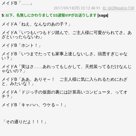
メイドB「……」
2017/09/18(月) 22:12:40.91
ID: iGOPAseOo (18)
5:
以下、名無しにかわりましてSS速報VIPがお送りします
[saga]
メイドA「ねえ、なんなのあの子？」
メイドA「いつもいつもドジ踏んで、ご主人様に可愛がられてさ。あ
ざといったらないわ」
メイドB「ホント！」
メイドB「いつまでたっても家事上達しないしさ。頭悪すぎじゃな
い？」
メイドA「実はさ……あれってもしかして、天然装ってるだけなんじ
ゃないの？」
メイドB「ああ、ありそ～！ ご主人様に気に入られるためにわざ
と、みたいな！」
メイドA「ドジっ子の仮面の裏には計算高いコンピュータ、ってオ
チ？」
メイドB「キャハハ、ウケる～！」
「その通りだよ！！！」