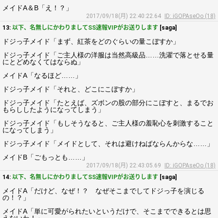
メイドA＆B「え！？」
2017/09/18(月) 22:40:22.64
ID: iGOPAseOo (18)
13:
以下、名無しにかわりましてSS速報VIPがお送りします
[saga]
ドジっ子メイド「まず、紅茶をどのぐらいの量こぼすか」
ドジっ子メイド「ご主人様の洋服は当然高級品……洗濯で落とせる量
にとどめなくてはならぬ」
メイドA「なるほど……」
ドジっ子メイド「それと、どこにこぼすか」
ドジっ子メイド「たとえば、ズボンの股の部分にこぼすと、まるでお
もらししたようになってしまう」
ドジっ子メイド「もしそうなると、ご主人様の羞恥心を刺激すること
になってしまう」
ドジっ子メイド「メイドとして、それは避けねばならんからな……」
メイドB「ごもっとも……」
2017/09/18(月) 22:43:05.69
ID: iGOPAseOo (18)
14:
以下、名無しにかわりましてSS速報VIPがお送りします
[saga]
メイドA「だけど、なぜ！？ なぜそこまでしてドジっ子を演じる
の！？」
メイドA「単に可愛がられたいというだけで、そこまでできるとは思