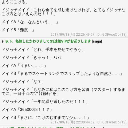
ようにこける」
ドジっ子メイド「これら全てを成し遂げなければ、とてもドジっ子な
こけ方とはいえんのだ！！！」
メイドA「な、なんという……」
メイドB「難度！」
2017/09/18(月) 22:26:49.67
ID: iGOPAseOo (18)
9:
以下、名無しにかわりましてSS速報VIPがお送りします
[saga]
ドジっ子メイド「どれ、手本を見せてやろう」
ドジっ子メイド「きゃっ！」ｽｯﾃﾝ
メイドA「うまい……！」
メイドB「まるでスケートリンクでスリップしたような自然さ……」
ドジっ子メイド「な？」
ドジっ子メイド「ちなみに私はこのこけ方を習得（マスター）するま
でに、一日千回の“こけ修行”を」
ドジっ子メイド「一年間繰り返したのだ！！！」
メイドA「365000回！！？」
メイドB「まさに、“こけのむすまで”だわ……！」
2017/09/18(月) 22:30:44.62
ID: iGOPAseOo (18)