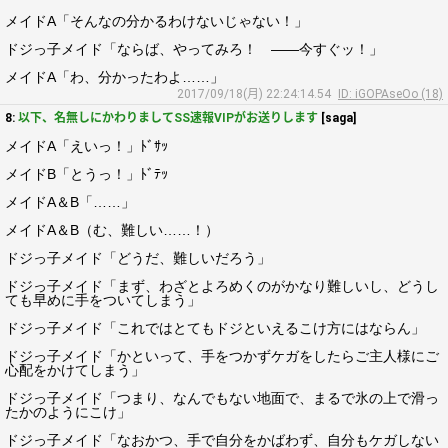
メイドA「そんなの分かるわけないじゃない！」
ドジっ子メイド「ならば、やってみろ！ ――今すぐッ！」
メイドA「わ、分かったわよ……」
2017/09/18(月) 22:24:14.54
ID: iGOPAseOo (18)
8:
以下、名無しにかわりましてSS速報VIPがお送りします
[saga]
メイドA「えいっ！」ﾄﾞｻｯ
メイドB「とうっ！」ﾄﾞﾃｯ
メイドA＆B「……」
メイドA＆B（む、難しい……！）
ドジっ子メイド「どうだ、難しいだろう」
ドジっ子メイド「まず、わざとよろめくのがかなり難しいし、どうし
ても早めに手をついてしまう」
ドジっ子メイド「これではとてもドジといえるこけ方にはならん」
ドジっ子メイド「かといって、手をつかずケガをしたらご主人様にご
心配をかけてしまう」
ドジっ子メイド「つまり、なんでもない地面で、まるで氷の上で滑っ
たかのようにこけ」
ドジっ子メイド「なおかつ、手で自分をかばわず、自分もケガしない