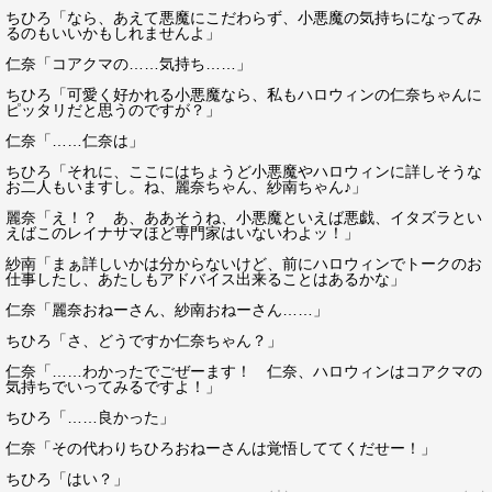
ちひろ「なら、あえて悪魔にこだわらず、小悪魔の気持ちになってみ
るのもいいかもしれませんよ」
仁奈「コアクマの……気持ち……」
ちひろ「可愛く好かれる小悪魔なら、私もハロウィンの仁奈ちゃんに
ピッタリだと思うのですが？」
仁奈「……仁奈は」
ちひろ「それに、ここにはちょうど小悪魔やハロウィンに詳しそうな
お二人もいますし。ね、麗奈ちゃん、紗南ちゃん♪」
麗奈「え！？ あ、ああそうね、小悪魔といえば悪戯、イタズラとい
えばこのレイナサマほど専門家はいないわよッ！」
紗南「まぁ詳しいかは分からないけど、前にハロウィンでトークのお
仕事したし、あたしもアドバイス出来ることはあるかな」
仁奈「麗奈おねーさん、紗南おねーさん……」
ちひろ「さ、どうですか仁奈ちゃん？」
仁奈「……わかったでごぜーます！ 仁奈、ハロウィンはコアクマの
気持ちでいってみるですよ！」
ちひろ「……良かった」
仁奈「その代わりちひろおねーさんは覚悟しててくだせー！」
ちひろ「はい？」