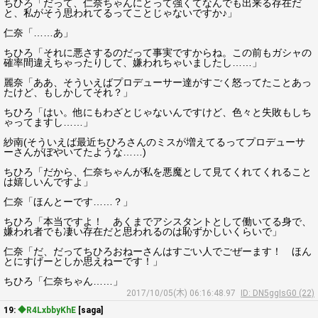
ちひろ「だって、仁奈ちゃんにとって強くてなんでも出来る存在だ
と、私がそう思われてるってことじゃないですか♪」
仁奈「……あ」
ちひろ「それに悪さするのだって事実ですからね。この前もガシャの
確率間違えちゃったりして、嫌われちゃいましたし……」
麗奈「ああ、そういえばプロデューサー達がすごく怒ってたことあっ
たけど、もしかしてそれ？」
ちひろ「はい。他にもわざとじゃないんですけど、色々と失敗もしち
ゃってますし……」
紗南(そういえば最近ちひろさんのミスが増えてるってプロデューサ
ーさんがぼやいてたような……)
ちひろ「だから、仁奈ちゃんが私を悪魔として見てくれてくれること
は嬉しいんですよ」
仁奈「ほんとーです……？」
ちひろ「本当ですよ！ あくまでアシスタントとして働いてる身で、
嫌われ者でも凄い存在だと思われるのは恥ずかしいくらいで」
仁奈「だ、だってちひろおねーさんはすごい人でごぜーます！ ほん
とにすげーとしか思えねーです！」
ちひろ「仁奈ちゃん……」
2017/10/05(木) 06:16:48.97
ID: DN5ggIsG0 (22)
19:
◆R4LxbbyKhE
[saga]