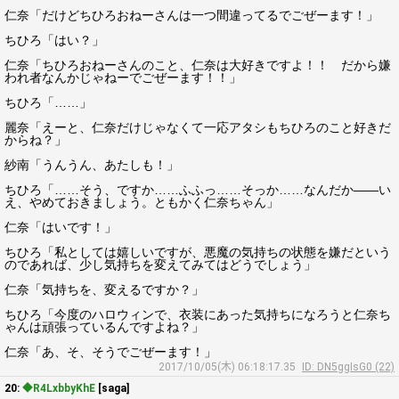
仁奈「だけどちひろおねーさんは一つ間違ってるでごぜーます！」
ちひろ「はい？」
仁奈「ちひろおねーさんのこと、仁奈は大好きですよ！！ だから嫌
われ者なんかじゃねーでごぜーます！！」
ちひろ「……」
麗奈「えーと、仁奈だけじゃなくて一応アタシもちひろのこと好きだ
からね？」
紗南「うんうん、あたしも！」
ちひろ「……そう、ですか……ふふっ……そっか……なんだか――い
え、やめておきましょう。ともかく仁奈ちゃん」
仁奈「はいです！」
ちひろ「私としては嬉しいですが、悪魔の気持ちの状態を嫌だという
のであれば、少し気持ちを変えてみてはどうでしょう」
仁奈「気持ちを、変えるですか？」
ちひろ「今度のハロウィンで、衣装にあった気持ちになろうと仁奈ち
ゃんは頑張っているんですよね？」
仁奈「あ、そ、そうでごぜーます！」
2017/10/05(木) 06:18:17.35
ID: DN5ggIsG0 (22)
20:
◆R4LxbbyKhE
[saga]