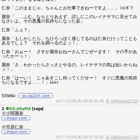
仁奈「このままじゃ、ちゃんとお仕事できねーですよ……」ｼｮﾝﾎﾞﾘ
麗奈「……ふむ。ならとりあえず、試しにこのレイナサマに見せてみ
なさいよ。その悪魔の気持ちになった姿」
仁奈「ふぇ？」
麗奈「もしかしたら、ちひろっぽく感じてるのは仁奈だけってことも
あるでしょ？ それを調べるのよッ！」
仁奈「おぉー！ さすが麗奈おねーさんでごぜーます！ その手があ
ったかーっ！」
麗奈「さ、わかったらさっさとやるの。レイナサマの気は短いからね
ッ！」
仁奈「はーい！ じゃあすこし待ってくだせー！ すぐに悪魔の気持
ちになるですよ……！」ﾑﾑﾑｯ
SSWiki :
ss.vip2ch.com
2017/10/05(木) 05:50:26.38
ID: DN5ggIsG0 (22)
2:
◆R4LxbbyKhE
[saga]
※小関麗奈
i.imgur.com
※市原仁奈
i.imgur.com
2017/10/05(木) 05:51:20.65
ID: DN5ggIsG0 (22)