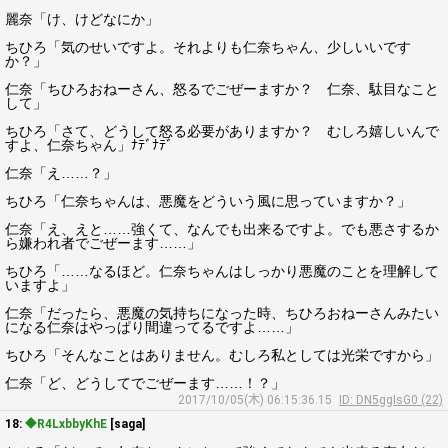
麗奈「け、けどなにか」
ちひろ「気のせいですよ。それよりも仁奈ちゃん、少しいいです
か？」
仁奈「ちひろおねーさん、怒るでごぜーますか？ 仁奈、駄目なこと
して」
ちひろ「さて、どうして怒る必要がありますか？ むしろ嬉しいんで
すよ、仁奈ちゃん」ﾅﾃﾞﾅﾃﾞ
仁奈「え……？」
ちひろ「仁奈ちゃんは、悪魔をどういう風に思っていますか？」
仁奈「え、えと……強くて、なんでも出来るですよ。でも悪さするか
ら嫌われ者でごぜーます……」
ちひろ「……なるほど。仁奈ちゃんはしっかり悪魔のことを理解して
いますよ」
仁奈「だったら、悪魔の気持ちになった時、ちひろおねーさんみたい
になる仁奈はやっぱり間違ってるですよ……」
ちひろ「そんなことはありません。むしろ私としては光栄ですから」
仁奈「ど、どうしてでごぜーます……！？」
2017/10/05(木) 06:15:36.15
ID: DN5ggIsG0 (22)
18:
◆R4LxbbyKhE
[saga]