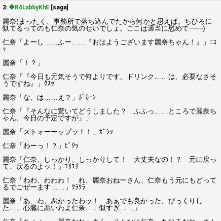
3:
◆R4LxbbyKhE
[saga]
麗奈(まったく、事務所で落ち込んでたから何かと思えば。ちひろに
似てるってのも仁奈の気のせいでしょ。ここは適当に慰めて――)
仁奈「よーし……ふー……『おはようございます麗奈ちゃん！』」ﾆｺ
ｯ
麗奈「！？」
仁奈「『今日も元気そうで何よりです。ドリンク……は、必要なさそ
うですね』」ｸｽｯ
麗奈「な、は……え？」ﾎﾟｶｰﾝ
仁奈「『そんなに驚いてどうしました？ ふふっ……ところで麗奈ち
ゃん、今日の予定ですが』」
麗奈「ストォーーップッ！！」ｶﾞｼｯ
仁奈「わーっ！？」ﾋﾞｸｯ
麗奈「仁奈、しっかり、しっかりして！ 大丈夫なの！？ 元に戻っ
て、戻るのよッ！」ﾕｻﾕｻ
仁奈「わわ、わわわ！ れ、麗奈おねーさん、仁奈もう元にもどって
るでごぜーます……」ｸﾗｸﾗ
麗奈「あ、わ、悪かったわッ！ あぁでも良かった、びっくりし
た……心臓に悪いわよ仁奈……似すぎ……」