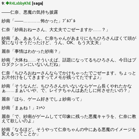
9:
◆R4LxbbyKhE
[saga]
――仁奈、悪魔の気持ち披露
紗南「――…………怖かった」ﾌﾞﾙﾌﾞﾙ
仁奈「紗南おねーさん、大丈夫でごぜーますか……？」
紗南「あ、あぁうん、仁奈ちゃんがあまりにもちひろさんぽくて頭が
変になりそうだったけど、うん、OK、もう大丈夫」
麗奈「事情はわかった紗南？」
紗南「大体ね……そういえば、話題になってるちひろさん、今日はプ
ロダクションにいないんだね」
仁奈「ちひろおねーさんならでかけちゃったでごぜーます。ちょっと
お片付けをしてきますってメモが残ってたですよ♪」
紗南「そうなんだ。ちひろさんがいないならゲーム長くやれたかな
ぁ……まぁいいや、で、レイナちゃんはあたしに何させたいの？」
麗奈「ほら、ゲーム好きでしょ紗南って」
紗南「まぁね！」ｴｯﾍﾝ
麗奈「で、紗南がゲームしてて印象に残った悪魔キャラを、仁奈に教
えて欲しいのよ」
紗南「なるほど。そうやって仁奈ちゃんの中にある悪魔のイメージを
変えるってことか」