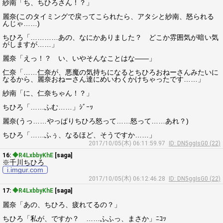
紗南「ち、ちひろさん！？」
麗奈(このタイミングで戻ってこられたら、アタシと紗南、怒られる
んじゃ……)
ちひろ「…………あの、なにかありました？ どこか雰囲気が暗い気
がしますが……」
麗奈「えっ！？ い、いやそんなことはな――」
仁奈「……仁奈が、悪魔の気持ちになるとちひろおねーさんみたいに
なるから、麗奈おねーさん達にめいわくかけちゃったです……」
紗南「に、仁奈ちゃん！？」
ちひろ「……ふむ……」ｼﾞｰｯ
麗奈(うっ……やっぱりちひろ怒って……怒って……あれ？)
ちひろ「……ふぅ、なるほど、そうですか……」
2017/10/05(木) 06:11:59.97
ID: DN5ggIsG0 (22)
16:
◆R4LxbbyKhE
[saga]
※千川ちひろ
i.imgur.com
2017/10/05(木) 06:12:46.28
ID: DN5ggIsG0 (22)
17:
◆R4LxbbyKhE
[saga]
麗奈「あの、ちひろ、疲れてるの？」
ちひろ「私が、ですか？ ……ふふっ、まさか」ﾆｺｯ