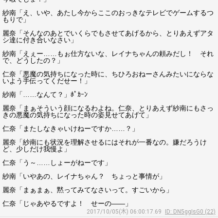
紗南「え、いや、あたし今からここのおっきなテレビでゲームするつ
もりで」
麗奈「そんなのあとでいくらでもさせてあげるから、とりあえずアタ
シ達に付き合いなさい」
紗南「えぇー……もぉ仕方ないな、レイナちゃんの頼みだし！ それ
で、どうしたの？」
仁奈「悪魔の気持ちになった時に、ちひろおねーさんみたいにならな
いよう手伝ってくだせー！」
紗南「……なんて？」ﾎﾟｶｰﾝ
麗奈「まぁそういう顔になるわよね。仁奈、とりあえず紗南にもさっ
きの悪魔の気持ちになった時の姿見せてあげて」
仁奈「またしなきゃいけねーですか……？」
麗奈「紗南にも状況を理解させるにはそれが一番なの。嫌だろうけ
ど、少しだけ我慢よ」
仁奈「う～……しょーがねーです」
紗南「いやあの、レイナちゃん？ ちょっと事情が」
麗奈「まぁまぁ、黙ってみてなさいって。すごいから」
仁奈「じゃあやるですよ！ せーの――」
2017/10/05(木) 06:00:17.69
ID: DN5ggIsG0 (22)