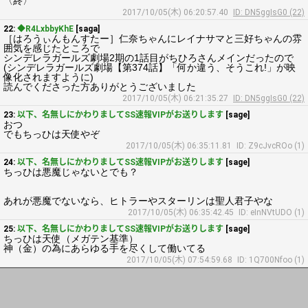
〈終〉
2017/10/05(木) 06:20:57.40
ID: DN5ggIsG0 (22)
22:
◆R4LxbbyKhE
[saga]
［はろうぃんもんすたー］仁奈ちゃんにレイナサマと三好ちゃんの雰
囲気を感じたところで
シンデレラガールズ劇場2期の1話目がちひろさんメインだったので
(シンデレラガールズ劇場【第374話】「何か違う、そうこれ!」が映
像化されますように)
読んでくださった方ありがとうございました
2017/10/05(木) 06:21:35.27
ID: DN5ggIsG0 (22)
23:
以下、名無しにかわりましてSS速報VIPがお送りします
[sage]
おつ
でもちっひは天使やぞ
2017/10/05(木) 06:35:11.81
ID: Z9cJvcROo (1)
24:
以下、名無しにかわりましてSS速報VIPがお送りします
[sage]
ちっひは悪魔じゃないとでも？
あれが悪魔でないなら、ヒトラーやスターリンは聖人君子やな
2017/10/05(木) 06:35:42.45
ID: eInNVtUDO (1)
25:
以下、名無しにかわりましてSS速報VIPがお送りします
[sage]
ちっひは天使（メガテン基準）
神（金）の為にあらゆる手を尽くして働いてる
2017/10/05(木) 07:54:59.68
ID: 1Q700Nfoo (1)