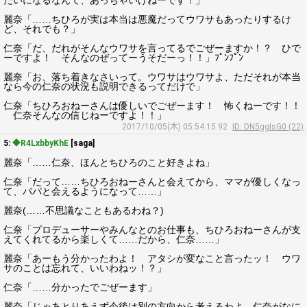
たいになるなんて、あっちゃいけねーです！」
麗奈「……ちひろが実は本当は悪魔だってウワサもあったりするけ
ど、それでも？」
仁奈「だ、だれがそんなウワサを言ってるでごぜーますか！？ ひで
ーですよ！ そんなのぜってーうそだーっ！！」ﾌﾟﾝﾌﾟﾝ
麗奈「お、落ち着きなさいって。ウワサはウワサよ、ただそれが本当
なら今の仁奈の状況も説明できるってだけで」
仁奈「ちひろおねーさんは優しいでごぜーます！ 怖くねーです！！
仁奈そんなの信じねーですよ！！」
2017/10/05(木) 05:54:15.92
ID: DN5ggIsG0 (22)
5:
◆R4LxbbyKhE
[saga]
麗奈「……仁奈、ほんとちひろのこと好きよね」
仁奈「だって……ちひろおねーさんと会えてから、ママが優しくなっ
て、パパと会えるようになって……」
麗奈(……不思議なこともあるわね？)
仁奈「プロデューサーやみんなとのお仕事も、ちひろおねーさんが支
えてくれてるから楽しくて……だから、仁奈……」
麗奈「あーもう分かったわよ！ アタシが変なこと言ったッ！ ウワ
サのことは忘れて、いいわねッ！？」
仁奈「……分かったでごぜーます」
麗奈「じゃあとりあえず今後は別の方向から考えるわよ。仁奈がなに