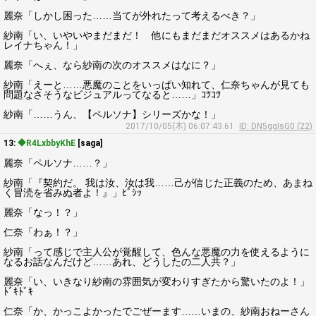
麗奈「しかし困った……当てが外れたって考えるべき？」
紗南「い、いやいやまだまだ！ 他にもまだまだオススメはあるかね
レイナちゃん！」
麗奈「へぇ、なら紗南の次のオススメはなに？」
紗南「えーと……悪魔のことをいっぱい知れて、仁奈ちゃんが見ても
問題なさそうなビジュアルってなると……」ｺﾂｺﾂ
紗南「……うん、【ペルソナ】シリーズかな！」
2017/10/05(木) 06:07:43.61
ID: DN5ggIsG0 (22)
13:
◆R4LxbbyKhE
[saga]
麗奈「ペルソナ……？」
紗南「『契約だ。 我は汝、汝は我……己が信じた正義のため、あまね
く冒涜を省みぬ者よ！』」ﾋﾞｼｯ
麗奈「なっ！？」
仁奈「わぁ！？」
紗南「って感じで主人公が覚醒して、色んな悪魔の力を使えるように
なるお話なんだけど……あれ、どうしたの二人共？」
麗奈「い、いきなり紗南の雰囲気が変わりすぎたから驚いたのよ！」
ﾄﾞｷﾄﾞｷ
仁奈「か、かっこよかったでごぜーます……いまの、紗南おねーさん