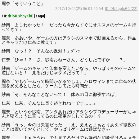
麗奈「そういうこと」
2017/10/05(木) 06:01:20.54
ID: DN5ggIsG0 (22)
10:
◆R4LxbbyKhE
[saga]
紗南「よしわかった！ だったら今からすぐにオススメのゲームを持
ってきて」
麗奈「ああいや、ゲームの方はアタシのスマホで動画見るから、作品
とキャラだけ仁奈に教えて」
紗南「なっ！？ そんなの反対！」ﾀﾞﾝｯ
仁奈「ひゃ！？ さ、紗南おねーさん、どうしたですか……？」
紗南「ゲームのキャラで印象を変えたいなら、やっぱりそのゲームで
遊ばないと！ 見るだけじゃダメだって！」
麗奈「でもゲームって時間かかるでしょ。ハロウィンまでに仁奈の状
態を変えるとしたら、ゲームしてたら時間が」
紗南「そ、そんなことないって！ 休みの日に徹夜すれば」
仁奈「仁奈、そんなに長く起きれねーです……」
麗奈「というか紗南、アンタあれだけアタシやプロデューサーがちゃ
んと寝るように言ってるのに夜更かししてるの！？」
紗南「うっ、今のは失言だった……え、ええとまぁとりあえず徹夜の
ことは置いておくとして、やっぱりゲームは遊ばなきゃ」
麗奈「……まぁそうね。でも見てるだけでも強烈な印象受けるキャラ