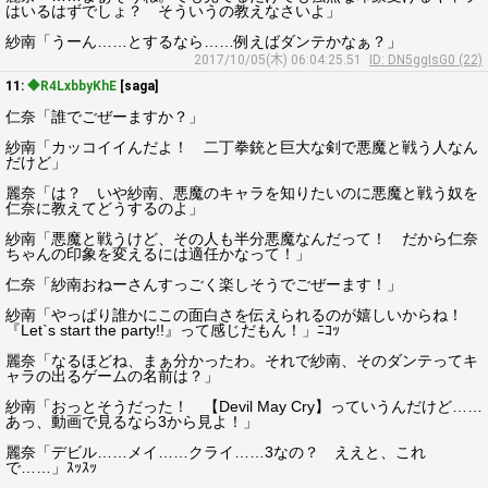
はいるはずでしょ？ そういうの教えなさいよ」
紗南「うーん……とするなら……例えばダンテかなぁ？」
2017/10/05(木) 06:04:25.51
ID: DN5ggIsG0 (22)
11:
◆R4LxbbyKhE
[saga]
仁奈「誰でごぜーますか？」
紗南「カッコイイんだよ！ 二丁拳銃と巨大な剣で悪魔と戦う人なん
だけど」
麗奈「は？ いや紗南、悪魔のキャラを知りたいのに悪魔と戦う奴を
仁奈に教えてどうするのよ」
紗南「悪魔と戦うけど、その人も半分悪魔なんだって！ だから仁奈
ちゃんの印象を変えるには適任かなって！」
仁奈「紗南おねーさんすっごく楽しそうでごぜーます！」
紗南「やっぱり誰かにこの面白さを伝えられるのが嬉しいからね！
『Let`s start the party!!』って感じだもん！」ﾆｺｯ
麗奈「なるほどね、まぁ分かったわ。それで紗南、そのダンテってキ
ャラの出るゲームの名前は？」
紗南「おっとそうだった！ 【Devil May Cry】っていうんだけど……
あっ、動画で見るなら3から見よ！」
麗奈「デビル……メイ……クライ……3なの？ ええと、これ
で……」ｽｯｽｯ