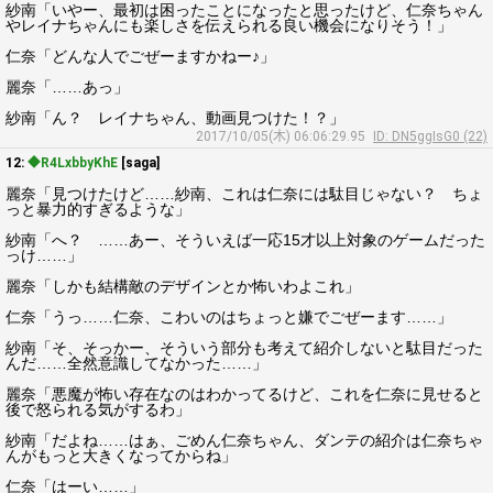
紗南「いやー、最初は困ったことになったと思ったけど、仁奈ちゃん
やレイナちゃんにも楽しさを伝えられる良い機会になりそう！」
仁奈「どんな人でごぜーますかねー♪」
麗奈「……あっ」
紗南「ん？ レイナちゃん、動画見つけた！？」
2017/10/05(木) 06:06:29.95
ID: DN5ggIsG0 (22)
12:
◆R4LxbbyKhE
[saga]
麗奈「見つけたけど……紗南、これは仁奈には駄目じゃない？ ちょ
っと暴力的すぎるような」
紗南「へ？ ……あー、そういえば一応15才以上対象のゲームだった
っけ……」
麗奈「しかも結構敵のデザインとか怖いわよこれ」
仁奈「うっ……仁奈、こわいのはちょっと嫌でごぜーます……」
紗南「そ、そっかー、そういう部分も考えて紹介しないと駄目だった
んだ……全然意識してなかった……」
麗奈「悪魔が怖い存在なのはわかってるけど、これを仁奈に見せると
後で怒られる気がするわ」
紗南「だよね……はぁ、ごめん仁奈ちゃん、ダンテの紹介は仁奈ちゃ
んがもっと大きくなってからね」
仁奈「はーい……」