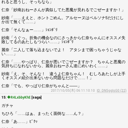
れると思うし、そっちなら」
仁奈「紗南おねーさんが真似してた悪魔が見れるでごぜーますか！」
紗南「……ええと、ホントごめん。アルセーヌはペルソナ5だけにし
か出て無くて……」
仁奈「そんなぁー……」ｼｮﾝﾎﾞﾘ
紗南「うぐっ。折角の機会なのにさっきから仁奈ちゃんにオススメ失
敗してるのあたしもつらい……」ｼｮﾝﾎﾞﾘ
麗奈「二人して落ち込まないでよ！ アタシまで困っちゃうじゃな
い……」
仁奈「……やっぱり、仁奈が悪いでごぜーますか？ ちゃんと悪魔の
気持ちになれないから、麗奈おねーさん達にめいわく……」
紗南「え、そ、そんな！ 違うよ仁奈ちゃん！ むしろあたしが上手
くオススメ紹介出来ないから問題なだけで……！」
仁奈「でも、やっぱり仁奈がちゃんと――」
2017/10/05(木) 06:11:10.10
ID: DN5ggIsG0 (22)
15:
◆R4LxbbyKhE
[saga]
ガチャ
ちひろ「……はぁ、まったく面倒な……ん？」
仁奈「あ……」ﾋﾞｸｯ