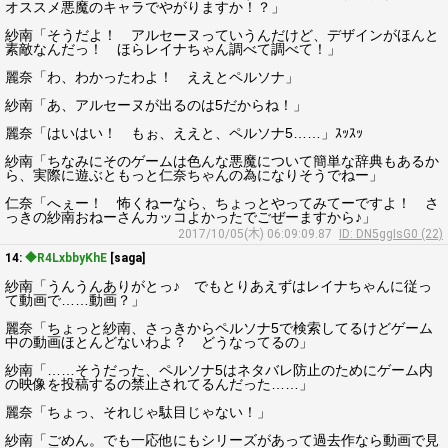
オススメ悪魔のキャラでやがりますか！？」
紗南「そうだよ！ アルセーヌっていうんだけど、デザインがほんと
素敵なんだっ！ ほらレイナちゃん調べて調べて！」
麗奈「わ、わかったわよ！ ええとペルソナ」
紗南「あ、アルセーヌが出るのは5だからね！」
麗奈「はいはい！ もぉ、ええと、ペルソナ5……」ｽｯｽｯ
紗南「ちなみにそのゲームは色んな悪魔について簡単な辞典もあるか
ら、実際に遊ぶともっと仁奈ちゃんの為になりそうでねー」
仁奈「へぇー！ 怖くねーなら、ちょっとやってみてーですよ！ さ
っきの紗南おねーさんカッコよかったでごぜーますから♪」
2017/10/05(木) 06:09:09.87
ID: DN5ggIsG0 (22)
14:
◆R4LxbbyKhE
[saga]
紗南「うんうんありがとっ♪ でもとりあえずはレイナちゃんに従っ
て動画で……動画？」
麗奈「ちょっと紗南、さっきからペルソナ5で検索してるけどゲーム
中の動画ほとんどないわよ？ どうなってるの」
紗南「……そうだった、ペルソナ5はネタバレ防止のためにゲーム内
の映像を投稿するの禁止されてるんだった……」
麗奈「ちょっ、それじゃ駄目じゃない！」
紗南「ごめん。でも一応他にもシリーズがあって過去作なら動画で見