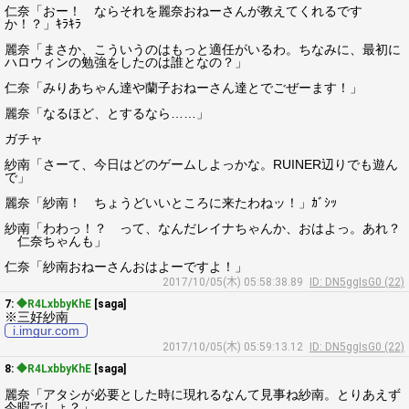
仁奈「おー！ ならそれを麗奈おねーさんが教えてくれるです
か！？」ｷﾗｷﾗ
麗奈「まさか、こういうのはもっと適任がいるわ。ちなみに、最初に
ハロウィンの勉強をしたのは誰となの？」
仁奈「みりあちゃん達や蘭子おねーさん達とでごぜーます！」
麗奈「なるほど、とするなら……」
ガチャ
紗南「さーて、今日はどのゲームしよっかな。RUINER辺りでも遊ん
で」
麗奈「紗南！ ちょうどいいところに来たわねッ！」ｶﾞｼｯ
紗南「わわっ！？ って、なんだレイナちゃんか、おはよっ。あれ？
仁奈ちゃんも」
仁奈「紗南おねーさんおはよーですよ！」
2017/10/05(木) 05:58:38.89
ID: DN5ggIsG0 (22)
7:
◆R4LxbbyKhE
[saga]
※三好紗南
i.imgur.com
2017/10/05(木) 05:59:13.12
ID: DN5ggIsG0 (22)
8:
◆R4LxbbyKhE
[saga]
麗奈「アタシが必要とした時に現れるなんて見事ね紗南。とりあえず
今暇でしょ？」