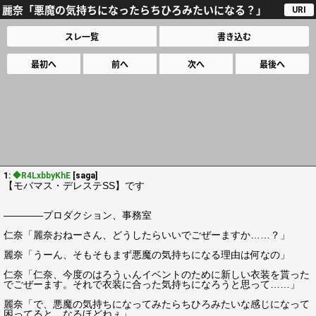
麗奈「悪魔の気持ちになったらちひろみたいになる？」
URI
スレ一覧
書き込む
最初へ
前へ
次へ
最後へ
1:
◆R4LxbbyKhE
[saga]
【モバマス・デレステSS】です
――――プロダクション、事務室
仁奈「麗奈おねーさん、どうしたらいいでごぜーますか……？」
麗奈「うーん、そもそもまず悪魔の気持ちになる理由は何なの」
仁奈「仁奈、今度のはろうぃんイベントのために新しい衣装を貰った
でごぜーます。それで衣装に合った気持ちになろうと思って……」
麗奈「で、悪魔の気持ちになってみたらちひろみたいな感じになって
困ってると。なるほどねぇ」