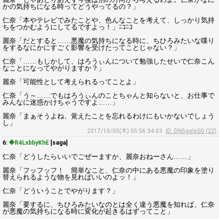
かの気持ちになる時ってどうやってるの？」
仁奈「本やテレビでみたことや、色んなことを考えて、しっかり気持
ちをつかむようにしてるですよっ！」ﾆｺﾆｺ
麗奈「だとすると……悪魔の気持ちになる時に、ちひろみたいな喋り
をするなにかにすごく影響を受けたってことじゃない？」
仁奈「……もしかして、はろうぃんについて勉強したせいで仁奈こん
なことになってやがりますか？」
麗奈「可能性として考えられるってことよ」
仁奈「う～……でもはろうぃんのことちゃんと知らないと、お仕事で
みんなに迷惑かけちゃうですよ……」
麗奈「まぁそうよね、覚えたことを忘れるわけにもいかないでしょう
し」
2017/10/05(木) 05:56:34.03
ID: DN5ggIsG0 (22)
6:
◆R4LxbbyKhE
[saga]
仁奈「どうしたらいいでごぜーますか、麗奈おねーさん……」
麗奈「フッフッフ！ 簡単なこと、仁奈の中にある悪魔の印象を塗り
替えられるような物を見ればいいのよッ！」
仁奈「どういうことでやがります？」
麗奈「要するに、ちひろみたいなのとは全く違う悪魔を知れば、仁奈
が悪魔の気持ちになる時に変化が起きるはずってこと」