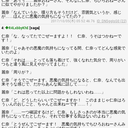
仁奈「あぅぅ……麗奈おねーさん、そんなに仁奈、ちひろおねーさん
に似てやがりましたか？」
麗奈「なんていうか、喋り方もそうだけど、雰囲気というか、感じ
が……ほんとに悪魔の気持ちになってたの？」
2017/10/05(木) 05:52:46.76
ID: DN5ggIsG0 (22)
4:
◆R4LxbbyKhE
[saga]
仁奈「な、なってたでごぜーますよ！！ 仁奈、うそはつかねーで
す！」
麗奈「じゃあその悪魔の気持ちになってる間、仁奈ってどんな感覚で
いたのよ」
仁奈「それは……とっても落ち着けて、強くなれた気分で、周りがい
つもと違う風に見えやがってました」
麗奈「周りが？」
仁奈「そうでごぜーます。悪魔の気持ちになると、仁奈、なんでも出
来そうな感じで、だからあんな風に話して……」
麗奈「これは思ってた以上に問題かもしれないわね……」
仁奈「ど、どうしたらいいでごぜーますか！ このままじゃ仁奈はろ
うぃんのおしごと、ちゃんと出来ねーです……！」
麗奈「……一つ確認するけど、仁奈。もしさっきのが本当に悪魔の気
持ちになってたとしたら、それで仕事する気はないのよね？」
仁奈「とうぜんでごぜーます！ 悪魔の気持ちでちひろおねーさんみ