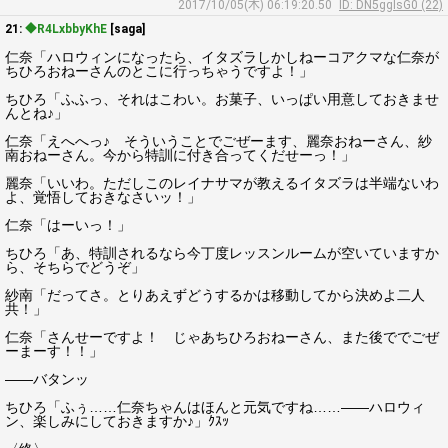
2017/10/05(木) 06:19:20.50
ID: DN5ggIsG0 (22)
21:
◆R4LxbbyKhE
[saga]
仁奈「ハロウィンになったら、イタズラしかしねーコアクマな仁奈が
ちひろおねーさんのとこに行っちゃうですよ！」
ちひろ「ふふっ、それはこわい。お菓子、いっぱい用意しておきませ
んとね♪」
仁奈「えへへっ♪ そういうことでごぜーます、麗奈おねーさん、紗
南おねーさん。今から特訓に付き合ってくだせーっ！」
麗奈「いいわ。ただしこのレイナサマが教えるイタズラは半端ないわ
よ、覚悟しておきなさいッ！」
仁奈「はーいっ！」
ちひろ「あ、特訓されるなら今丁度レッスンルームが空いていますか
ら、そちらでどうぞ」
紗南「だってさ。とりあえずどうするかは移動してから決めよ二人
共！」
仁奈「さんせーですよ！ じゃあちひろおねーさん、また後ででごぜ
ーまーす！！」
――バタンッ
ちひろ「ふぅ……仁奈ちゃんはほんと元気ですね……――ハロウィ
ン、楽しみにしておきますか♪」ｸｽｯ