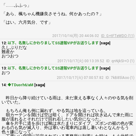
「……ふふっ」
「あら、楓ちゃん機嫌良さそうね。何かあったの？」
「はい。六月気分、です」
2017/10/16(月) 20:44:06.02
ID: G+tFTeWDO (11)
12:
以下、名無しにかわりましてSS速報VIPがお送りします
[sage]
久しぶりだな
難産か
おつおつ
2017/10/17(火) 00:13:39.52
ID: qnNjkSI+O (1)
13:
以下、名無しにかわりましてSS速報VIPがお送りします
[sage]
おつ
2017/10/17(火) 07:00:57.82
ID: 7kB85lAoo (1)
14:
◆TDuorh6/aM
[saga]
昨日から降り続けている雨は、未だ衰える事なく人々のやる気を削
いでいた。
もちろん俺も例に漏れず、やる気は地を這っている。
朝カーテンを開けば空は暗く、ドアを開ければ吹き込んで来た雨に
服が濡れるとそれだけで回れ右したい気分になった。
傘を片手に道を歩けば靴は水たまりにダイブ、ズボンの裾の色が変
わるのも気が滅入り、外は寒いわ電車内は蒸し暑いわとなんかもう
色々嫌になって。