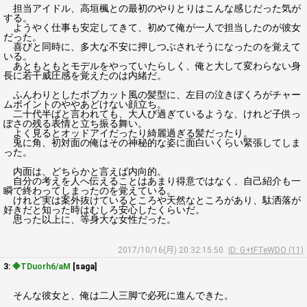
担当アイドル、高垣楓との最初のやりとりはこんな感じだった気が
する。
ようやく仕事も安定してきて、初めて俺が一人で担当したのが彼女
だった。
喜びと同時に、多大な不安に押しつぶされそうになったのを覚えて
いる。
あともともとモデルをやっていたらしく、俺と大して変わらない身
長に若干威圧感を覚えたのは内緒だ。
ふんわりとしたボブカット風の髪型に、左目の泣きぼくろがチャー
ムポイントのややあどけない顔立ち。
二十代半ばと言われても、大人び過ぎているような、けれど子供っ
ぽさの残る表情と立ち振る舞い。
よく見るとオッドアイだったり綺麗過ぎる髪だったり。
兎に角、初対面の俺はその神秘的な姿に面白いくらい緊張してしま
った。
内面は、どちらかと言えば内向的。
自分の考えを人へ伝えることはあまり得意ではなく、自己紹介も一
瞬で終わってしまったのを覚えている。
けれど実は案外抜けているところや天然なところがあり、駄洒落が
好きだと知った時はむしろ安心したくらいだ。
思った以上に、等身大な女性だった。
2017/10/16(月) 20:32:15.50
ID: G+tFTeWDO (11)
3:
◆TDuorh6/aM
[saga]
そんな彼女と、俺は二人三脚で必死に進んできた。