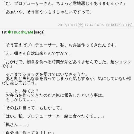
「む、プロデューサーさん。ちょっと意地悪じゃありませんか？」
「あぁいや、そう言うつもりじゃないですって」
2017/10/17(火) 17:47:04.36
ID: KSf2hlIYO (9)
18:
◆TDuorh6/aM
[saga]
「そう言えばプロデューサー。私、お弁当作ってきたんです」
「え、楓さん自炊出来たんですか？」
「おかげで、朝食を食べる時間が殆どありませんでした。超ショック
です」
そこまでショックを受けてはいなさそうだ。
あと割と失礼な事を言ってしまった気もするが、気にしていない様
だし流しておこう。
……と、待てよ？
お弁当を作ってきたのだと俺に報告したという事は。
もしかして……
「そのお弁当って、もしかして」
「はい。私、プロデューサーと一緒に食べたくて……」
「楓さん……」
「自分用に作ってきました」