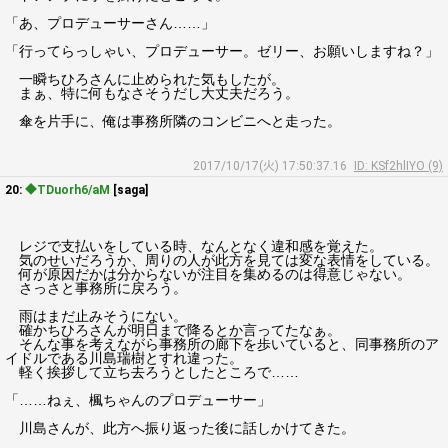
「あ、プロデューサーさん……」
「行ってらっしゃい、プロデューサー。ゼリー、お願いしますね？」
一瞬ちひろさんに止められた気もしたが。
まぁ、特に何もなさそうだし大丈夫だろう。
傘を片手に、俺は事務所隣のコンビニへと走った。
2017/10/17(火) 17:50:37.16
ID: KSf2hlIYO (9)
20:
◆TDuorh6/aM
[saga]
レジで支払いをしている時、なんとなく違和感を覚えた。
気のせいだろうか、周りの人が此方を見ては変な表情をしている。
何が原因だかは分からないが注目を集めるのは得意じゃない。
さっさと事務所に戻ろう。
雨はまだ止みそうにない。
確かちひろさんが明日まで降るとか言ってたなぁ。
そんな事を考えながら事務所の廊下を歩いていると、同事務所のア
イドルである川島瑞樹とすれ違った。
軽く挨拶して立ち去ろうとしたところで……
「……ねぇ、楓ちゃんのプロデューサー」
川島さんが、此方へ振り返った後に話しかけてきた。