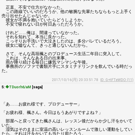
正直、不安で仕方がなかった。
この路線でいいのだろうか、他の敏腕な先輩たちならもっと上手く
売り出せたんじゃないか。
彼女が不満を抱いていたらどうしようか。
不安で寝れない日が何日あっただろうか。
けれど……俺は、間違っていなかった。
それを知れて、本当に良かった。
こっそりお手洗いで大泣きしたのは、多分バレているだろう。
彼女に嘘なんて、きっと通じないんだから。
さて、そんな高垣楓とのプロデュース生活二年目に突入して。
これは、そんなある日の出来事。
雨が降り続ける毎日に嫌気マシマシな午後。
事務所のソファで書類片手にスタミナドリンクを飲んでいる時だっ
た。
2017/10/16(月) 20:33:51.78
ID: G+tFTeWDO (11)
5:
◆TDuorh6/aM
[saga]
「あ……お疲れ様です、プロデューサー」
「お疲れ様、楓さん。今日はもうあがりですよね？」
部屋へと戻ってきた楓さんは、レッスン後だからか少し汗をかいて
いた。
湿気はそのままに室温の高いレッスンルームで激しい運動をしてい
たら、それは汗をかいても当たり前たろう。