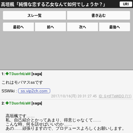
高垣楓「純情な恋する乙女なんて如何でしょうか？」
URI
スレ一覧
書き込む
最初へ
前へ
次へ
最後へ
1:
◆TDuorh6/aM
[saga]
これはモバマスssです
SSWiki :
ss.vip2ch.com
2017/10/16(月) 20:31:27.45
ID: G+tFTeWDO (11)
2:
◆TDuorh6/aM
[saga]
高垣楓です……
私、自己紹介とかってあまり、得意じゃなくて……
こんな時、何を話せばいいのか……
あの……頑張りますので、プロデュースよろしくお願いします。