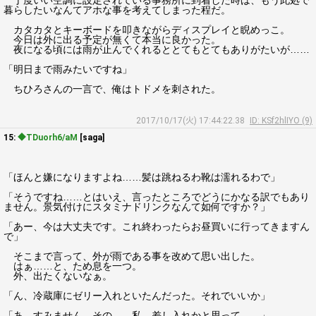
丁度いい空調に設定されている事務所に到着した時は、もう此処で
暮らしたいなんてアホな事を考えてしまった程だ。
カタカタとキーボードを叩きながらディスプレイと睨めっこ。
今日は外に出る予定が無くて本当に良かった。
夜になる頃には雨が止んでくれるととてもとてもありがたいが……
「明日まで雨みたいですね」
ちひろさんの一言で、俺はトドメを刺された。
2017/10/17(火) 17:44:22.38
ID: KSf2hlIYO (9)
15:
◆TDuorh6/aM
[saga]
「ほんと嫌になりますよね……髪は跳ねるわ靴は濡れるわで」
「そうですね……とはいえ、言ったところでどうにかなる訳でもあり
ません。景気付けにスタミナドリンクなんて如何ですか？」
「あー、今は大丈夫です。これ終わったらお昼買いに行ってきますん
で」
そこまで言って、外が雨である事を改めて思い出した。
はぁ……と、ため息を一つ。
外、出たくないなぁ。
「ん、冷蔵庫にゼリー入れといたんだった。それでいいか」
「あ、すみません。その……私、差し入れかと思って……」