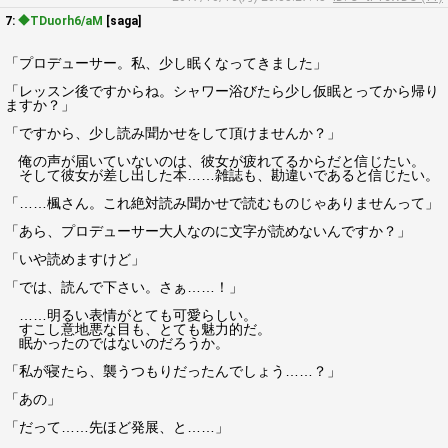
7:
◆TDuorh6/aM
[saga]
「プロデューサー。私、少し眠くなってきました」
「レッスン後ですからね。シャワー浴びたら少し仮眠とってから帰り
ますか？」
「ですから、少し読み聞かせをして頂けませんか？」
俺の声が届いていないのは、彼女が疲れてるからだと信じたい。
そして彼女が差し出した本……雑誌も、勘違いであると信じたい。
「……楓さん。これ絶対読み聞かせで読むものじゃありませんって」
「あら、プロデューサー大人なのに文字が読めないんですか？」
「いや読めますけど」
「では、読んで下さい。さぁ……！」
……明るい表情がとても可愛らしい。
すこし意地悪な目も、とても魅力的だ。
眠かったのではないのだろうか。
「私が寝たら、襲うつもりだったんでしょう……？」
「あの」
「だって……先ほど発展、と……」