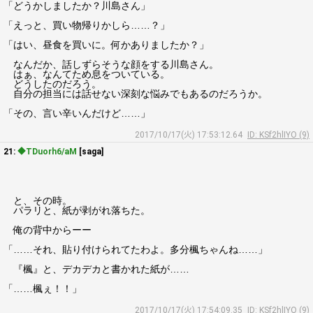
「どうかしましたか？川島さん」
「えっと、買い物帰りかしら……？」
「はい、昼食を買いに。何かありましたか？」
なんだか、話しずらそうな顔をする川島さん。
はぁ、なんてため息をついている。
どうしたのだろう。
自分の担当には話せない深刻な悩みでもあるのだろうか。
「その、言い辛いんだけど……」
2017/10/17(火) 17:53:12.64
ID: KSf2hlIYO (9)
21:
◆TDuorh6/aM
[saga]
と、その時。
パラリと、紙が剥がれ落ちた。
俺の背中からーー
「……それ、貼り付けられてたわよ。多分楓ちゃんね……」
『楓』と、デカデカと書かれた紙が……
「……楓ぇ！！」
2017/10/17(火) 17:54:09.35
ID: KSf2hlIYO (9)