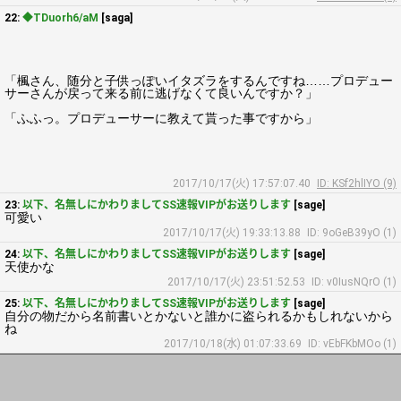
22:
◆TDuorh6/aM
[saga]
「楓さん、随分と子供っぽいイタズラをするんですね……プロデュー
サーさんが戻って来る前に逃げなくて良いんですか？」
「ふふっ。プロデューサーに教えて貰った事ですから」
2017/10/17(火) 17:57:07.40
ID: KSf2hlIYO (9)
23:
以下、名無しにかわりましてSS速報VIPがお送りします
[sage]
可愛い
2017/10/17(火) 19:33:13.88
ID: 9oGeB39yO (1)
24:
以下、名無しにかわりましてSS速報VIPがお送りします
[sage]
天使かな
2017/10/17(火) 23:51:52.53
ID: v0IusNQrO (1)
25:
以下、名無しにかわりましてSS速報VIPがお送りします
[sage]
自分の物だから名前書いとかないと誰かに盗られるかもしれないから
ね
2017/10/18(水) 01:07:33.69
ID: vEbFKbMOo (1)