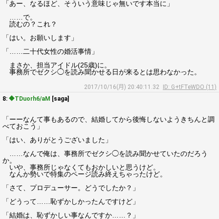
「あー、なるほど、そういう意味じゃ無いです本当に」
……で。
読むの？これ？
「はい。お願いします」
「……二十代女性の婚活事情」
まさか、担当アイドル(25歳)に。
事務所でゼクシ◯を読み聞かせる日が来るとは思わなかった。
2017/10/16(月) 20:40:11.32
ID: G+tFTeWDO (11)
8:
◆TDuorh6/aM
[saga]
「ーーなんて事もあるので、結婚してから後悔しないようきちんと調
べておこう」
「はい、ありがとうございました」
……なんで俺は、事務所でゼクシ◯を読み聞かせていたのだろう
か。
いや、事務所じゃなくてもおかしいと思うけど。
なんか勢いで特集のページ読み終えちゃったけど。
「さて、プロデューサー。どうでしたか？」
「どうって……恥ずかしかったんですけど」
「結婚は、恥ずかしい事なんですか……？」