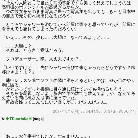
そんな人間として当たり前の事象ですら美しく見えてしまうのは、
高垣楓のポテンシャルが高過ぎるからか。
今の彼女をそのまま写真に撮って写真集を出しても、きっと日本中
の書店で売り切れ続出になるだろう。
ところでシャワーを浴びてから部屋に寄ると思っていたが、部屋に
着替えでも忘れてしまったのだろうか。
「いえ……その、少し……大胆に、なってみようと……」
……大胆に？
それは、どう言う意味だろう。
「プロデューサー。隣、大丈夫ですか？」
「いいですけど……先にシャワー浴びて来ちゃったらどうですか？風
邪ひきますよ？」
薄いレッスン着でソファの隣に座られるというのは、些か目のやり
場に困る。
かといってずっと書類に目を通し続けていても拗ねるだろう。
そちらを凝視しないよう脳内で羊の数でも数えてようか、なんて考
えている間に楓さんは隣に座っていた。
何故女性ってこんなにいい香りが……げふんげふん。
2017/10/16(月) 20:34:44.35
ID: G+tFTeWDO (11)
6:
◆TDuorh6/aM
[saga]
「あ……お仕事中でしたか。すみません……」