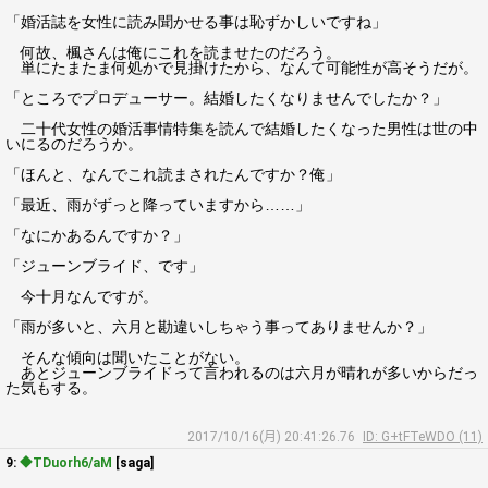
「婚活誌を女性に読み聞かせる事は恥ずかしいですね」
何故、楓さんは俺にこれを読ませたのだろう。
単にたまたま何処かで見掛けたから、なんて可能性が高そうだが。
「ところでプロデューサー。結婚したくなりませんでしたか？」
二十代女性の婚活事情特集を読んで結婚したくなった男性は世の中
いにるのだろうか。
「ほんと、なんでこれ読まされたんですか？俺」
「最近、雨がずっと降っていますから……」
「なにかあるんですか？」
「ジューンブライド、です」
今十月なんですが。
「雨が多いと、六月と勘違いしちゃう事ってありませんか？」
そんな傾向は聞いたことがない。
あとジューンブライドって言われるのは六月が晴れが多いからだっ
た気もする。
2017/10/16(月) 20:41:26.76
ID: G+tFTeWDO (11)
9:
◆TDuorh6/aM
[saga]