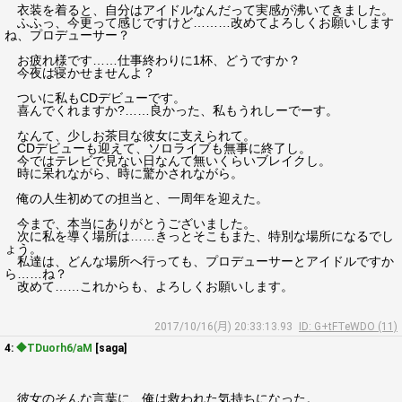
衣装を着ると、自分はアイドルなんだって実感が沸いてきました。
ふふっ、今更って感じですけど………改めてよろしくお願いします
ね、プロデューサー？
お疲れ様です……仕事終わりに1杯、どうですか？
今夜は寝かせませんよ？
ついに私もCDデビューです。
喜んでくれますか?……良かった、私もうれしーでーす。
なんて、少しお茶目な彼女に支えられて。
CDデビューも迎えて、ソロライブも無事に終了し。
今ではテレビで見ない日なんて無いくらいブレイクし。
時に呆れながら、時に驚かされながら。
俺の人生初めての担当と、一周年を迎えた。
今まで、本当にありがとうございました。
次に私を導く場所は……きっとそこもまた、特別な場所になるでし
ょう。
私達は、どんな場所へ行っても、プロデューサーとアイドルですか
ら……ね？
改めて……これからも、よろしくお願いします。
2017/10/16(月) 20:33:13.93
ID: G+tFTeWDO (11)
4:
◆TDuorh6/aM
[saga]
彼女のそんな言葉に、俺は救われた気持ちになった。