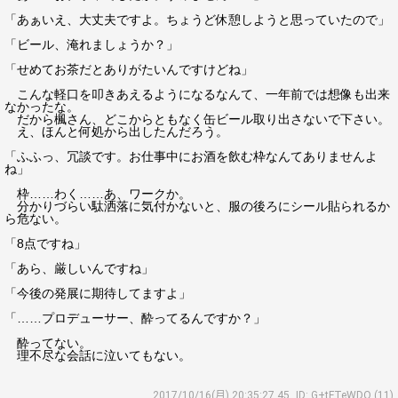
「あぁいえ、大丈夫ですよ。ちょうど休憩しようと思っていたので」
「ビール、淹れましょうか？」
「せめてお茶だとありがたいんですけどね」
こんな軽口を叩きあえるようになるなんて、一年前では想像も出来
なかったな。
だから楓さん、どこからともなく缶ビール取り出さないで下さい。
え、ほんと何処から出したんだろう。
「ふふっ、冗談です。お仕事中にお酒を飲む枠なんてありませんよ
ね」
枠……わく……あ、ワークか。
分かりづらい駄洒落に気付かないと、服の後ろにシール貼られるか
ら危ない。
「8点ですね」
「あら、厳しいんですね」
「今後の発展に期待してますよ」
「……プロデューサー、酔ってるんですか？」
酔ってない。
理不尽な会話に泣いてもない。
2017/10/16(月) 20:35:27.45
ID: G+tFTeWDO (11)