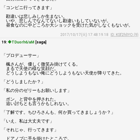
「コンビニ行ってきます」
勘違いは悲しみしか生まない。
いや、悲しんでなんてないし勘違いもしていないが。
昼食なのに中どころか大ショックを受けた気がしなくもないが。
2017/10/17(火) 17:48:19.18
ID: KSf2hlIYO (9)
19:
◆TDuorh6/aM
[saga]
「プロデューサー」
楓さんが、優しく微笑み掛けてくる。
まるで天使の様な笑顔だ。
どうしようもない俺にどうしようもない天使が降りてきた。
「どうしましたか？」
「私の分のゼリーもお願いします」
ポン、と背中を押された。
追い討ちとも言うかもしれない。
「了解です。ちひろさんも、何か買ってきましょうか？」
「いえ、私は大丈夫です」
「それじゃ、行ってきます」
ドアノブに手を掛けたところで。