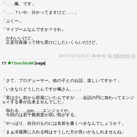
「……楓、です」
「……？いや、分かってますけど……」
「ぷくー」
「マイブームなんですか？それ」
かわいいけど。
正直写真撮って待ち受けにしたいくらいだけど。
2017/10/17(火) 17:46:00.92
ID: KSf2hlIYO (9)
17:
◆TDuorh6/aM
[saga]
「さて、プロデューサー。他の子とのお話、楽しいですか？」
「いきなりどうしたんですか楓さん……」
「実は少し前から部屋にいたんですが……会話の円に加わってエンジ
ョイする事が出来ませんでした」
加わる……join……エンジョイか。
今回のは若干難易度が高い気がする。
「やっぱり、自分のものには名前を書くべきなんでしょうか？」
「まぁ冷蔵庫に入れる時はそうした方が良いかもしれませんね」