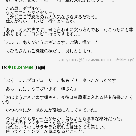
ため息、ダブルで。
なんてこったマイゼリー。
しかしここで怒るのも大人気なさ過ぎるだろう。
仕方がない、コンビニ行くとするか。
「あぁいえ大丈夫です。何も言わずに突っ込んでおいたこっちにも非
はありますし、コンビニ行ってきますよ」
「ふふっ、ありがとうございます。ご馳走様でした」
ちひろさんもご機嫌の様だし、良しとしよう。
2017/10/17(火) 17:45:06.03
ID: KSf2hlIYO (9)
16:
◆TDuorh6/aM
[saga]
「ぷくー……プロデューサー、私もゼリー食べたかったです」
「あら。おはようございます、楓さん」
「おはようございます楓さん。今後は冷蔵庫に入れる時名前書いとく
かな……」
いつの間にか、楓さんが部屋に入ってきていた。
今日はとても寒かったからか、普段よりも厚着な格好だった。
冬もののトレンチコートが凄く似合っている。
雨だというのにサラサラと流れる髪はとても美しい。
使ってるシャンプーが気になるところだ。