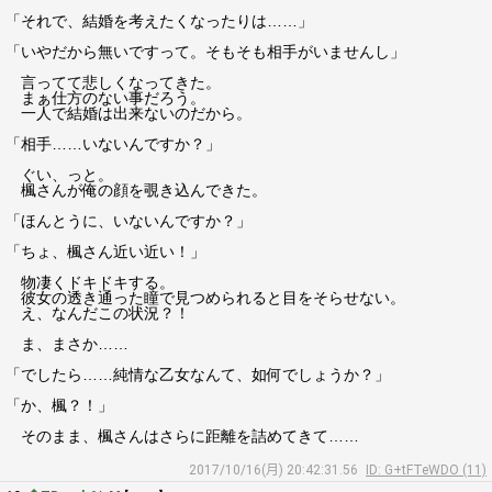
「それで、結婚を考えたくなったりは……」
「いやだから無いですって。そもそも相手がいませんし」
言ってて悲しくなってきた。
まぁ仕方のない事だろう。
一人で結婚は出来ないのだから。
「相手……いないんですか？」
ぐい、っと。
楓さんが俺の顔を覗き込んできた。
「ほんとうに、いないんですか？」
「ちょ、楓さん近い近い！」
物凄くドキドキする。
彼女の透き通った瞳で見つめられると目をそらせない。
え、なんだこの状況？！
ま、まさか……
「でしたら……純情な乙女なんて、如何でしょうか？」
「か、楓？！」
そのまま、楓さんはさらに距離を詰めてきて……
2017/10/16(月) 20:42:31.56
ID: G+tFTeWDO (11)