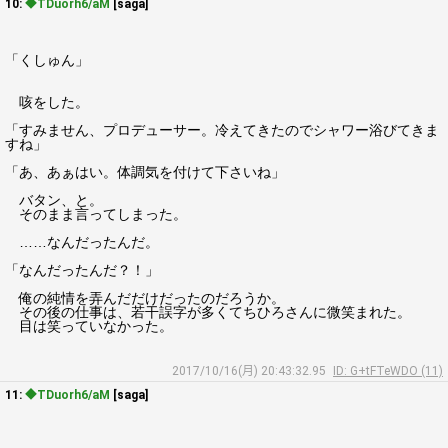
10:
◆TDuorh6/aM
[saga]
「くしゅん」
咳をした。
「すみません、プロデューサー。冷えてきたのでシャワー浴びてきま
すね」
「あ、あぁはい。体調気を付けて下さいね」
バタン、と。
そのまま言ってしまった。
……なんだったんだ。
「なんだったんだ？！」
俺の純情を弄んだだけだったのだろうか。
その後の仕事は、若干誤字が多くてちひろさんに微笑まれた。
目は笑っていなかった。
2017/10/16(月) 20:43:32.95
ID: G+tFTeWDO (11)
11:
◆TDuorh6/aM
[saga]