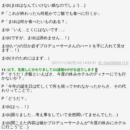
まゆ(まゆはなんていけない娘なのでしょう…)
P「これが終わったら何処かでご飯でも食べに行くか」
P「まゆは何か食べたいものある？」
まゆ「いえ…とくにはないです…」
まゆ(ですが、まゆは諦めません…！)
まゆ(いつの日か必ずプロデューサーさんのハートを手に入れて見せ
ます…！)
まゆ(そのためにはまず…）
2017/11/26(日) 02:14:55.51
ID: v5wOK0l60 (13)
11:
以下、名無しにかわりましてSS速報VIPがお送りします
[]
P「そうだ！夕飯といえばさ、今度の休みホテルのディナーにでも行
かないか？」
P「今年の誕生日は忙しくて何も祝ってやれなかったからさ、その代
わりってことで」
P「どうだ？」
まゆ(はっ…！)
まゆ(困りました…考え事をしていて全然聞いてませんでした…)
まゆ(聞こえた内容は確かプロデューサーさんが"今度の休みにホテル
に行こう"と…)