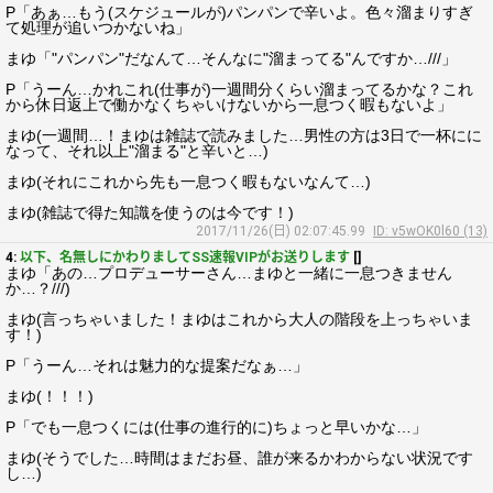
P「あぁ…もう(スケジュールが)パンパンで辛いよ。色々溜まりすぎ
て処理が追いつかないね」
まゆ「"パンパン"だなんて…そんなに"溜まってる"んですか…///」
P「うーん…かれこれ(仕事が)一週間分くらい溜まってるかな？これ
から休日返上で働かなくちゃいけないから一息つく暇もないよ」
まゆ(一週間…！まゆは雑誌で読みました…男性の方は3日で一杯にに
なって、それ以上"溜まる"と辛いと…)
まゆ(それにこれから先も一息つく暇もないなんて…)
まゆ(雑誌で得た知識を使うのは今です！)
2017/11/26(日) 02:07:45.99
ID: v5wOK0l60 (13)
4:
以下、名無しにかわりましてSS速報VIPがお送りします
[]
まゆ「あの…プロデューサーさん…まゆと一緒に一息つきません
か…？///)
まゆ(言っちゃいました！まゆはこれから大人の階段を上っちゃいま
す！)
P「うーん…それは魅力的な提案だなぁ…」
まゆ(！！！)
P「でも一息つくには(仕事の進行的に)ちょっと早いかな…」
まゆ(そうでした…時間はまだお昼、誰が来るかわからない状況です
し…)