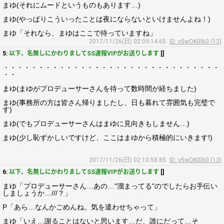
まゆ(それにムードというものもあります…)
まゆ(やっぱりこういったことは夜にならないといけませんよね！)
まゆ「それなら、まゆはここで待っていますね」
2017/11/26(日) 02:09:14.65
ID: v5wOK0l60 (13)
5:
以下、名無しにかわりましてSS速報VIPがお送りします
[]
・・・・・・・・・・・・・・・・・・・・・・・・・・・・・・・
・・
まゆ(まゆがプロデューサーさんを待って数時間が経ちました)
まゆ(事務所の方は皆さん帰りましたし、日も暮れて雰囲気も完璧で
す)
まゆ(でもプロデューサーさんはまゆに見向きもしません…)
まゆ(少し恥ずかしいですけど、ここはまゆから積極的にいきます!)
2017/11/26(日) 02:10:58.85
ID: v5wOK0l60 (13)
6:
以下、名無しにかわりましてSS速報VIPがお送りします
[]
まゆ「プロデューサーさん…あの…"溜まってる"のでしたらお手伝い
しましょうか…///？」
P「あら…なんかごめんね。気を遣わせちゃって」
まゆ「いえ…謝ることはないと思います…だ、誰にだって…そ