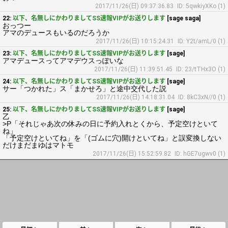
2017/11/26(日) 09:37:36.83
ID: 5qwkiyXKo (1)
22:
以下、名無しにかわりましてSS速報VIPがお送りします
[sage saga]
おっつー
アマのデュースもいるのだろうか
2017/11/26(日) 10:15:24.31
ID: Y2t/amL/0 (1)
23:
以下、名無しにかわりましてSS速報VIPがお送りします
[sage]
アマデュースってアマデウスっぽいな
2017/11/26(日) 11:39:51.45
ID: 23/tTHx3O (1)
24:
以下、名無しにかわりましてSS速報VIPがお送りします
[sage]
サー「つかれた」ス「まかせろ」と途中交代した説
2017/11/26(日) 14:18:31.04
ID: 8kC3xN//0 (1)
25:
以下、名無しにかわりましてSS速報VIPがお送りします
[sage]
乙
>P「それじゃあ次の休みの日に予約入れとくから、予定空けといて
ね」
「予定空けといてね」を「(ゴムに穴)開けといてね」と誤変換しない
だけまだまゆはマトモ
2017/11/26(日) 15:52:59.82
ID: hGE7ugwv0 (1)