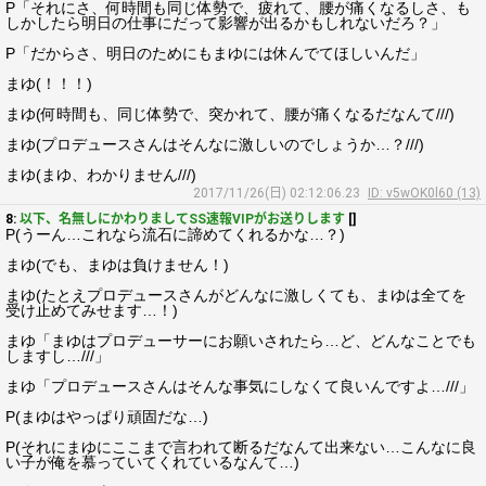
P「それにさ、何時間も同じ体勢で、疲れて、腰が痛くなるしさ、も
しかしたら明日の仕事にだって影響が出るかもしれないだろ？」
P「だからさ、明日のためにもまゆには休んでてほしいんだ」
まゆ(！！！)
まゆ(何時間も、同じ体勢で、突かれて、腰が痛くなるだなんて///)
まゆ(プロデュースさんはそんなに激しいのでしょうか…？///)
まゆ(まゆ、わかりません///)
2017/11/26(日) 02:12:06.23
ID: v5wOK0l60 (13)
8:
以下、名無しにかわりましてSS速報VIPがお送りします
[]
P(うーん…これなら流石に諦めてくれるかな…？)
まゆ(でも、まゆは負けません！)
まゆ(たとえプロデュースさんがどんなに激しくても、まゆは全てを
受け止めてみせます…！)
まゆ「まゆはプロデューサーにお願いされたら…ど、どんなことでも
しますし…///」
まゆ「プロデュースさんはそんな事気にしなくて良いんですよ…///」
P(まゆはやっぱり頑固だな…)
P(それにまゆにここまで言われて断るだなんて出来ない…こんなに良
い子が俺を慕っていてくれているなんて…)