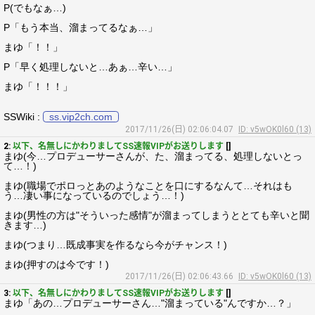
P(でもなぁ…)
P「もう本当、溜まってるなぁ…」
まゆ「！！」
P「早く処理しないと…あぁ…辛い…」
まゆ「！！！」
SSWiki :
ss.vip2ch.com
2017/11/26(日) 02:06:04.07
ID: v5wOK0l60 (13)
2:
以下、名無しにかわりましてSS速報VIPがお送りします
[]
まゆ(今…プロデューサーさんが、た、溜まってる、処理しないとっ
て…！)
まゆ(職場でポロっとあのようなことを口にするなんて…それはも
う…凄い事になっているのでしょう…！)
まゆ(男性の方は"そういった感情"が溜まってしまうととても辛いと聞
きます…)
まゆ(つまり…既成事実を作るなら今がチャンス！)
まゆ(押すのは今です！)
2017/11/26(日) 02:06:43.66
ID: v5wOK0l60 (13)
3:
以下、名無しにかわりましてSS速報VIPがお送りします
[]
まゆ「あの…プロデューサーさん…"溜まっている"んですか…？」