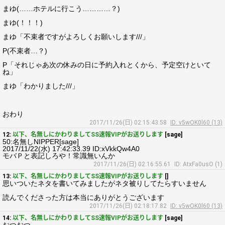
まゆ(……ホテルに行こう…………？)
まゆ(！！！)
まゆ「不束者ですがよろしくお願いします///」
P(不束者…？)
P「それじゃあ次の休みの日に予約入れとくから、予定空けといて
ね」
まゆ「わかりました///」
おわり
2017/11/26(日) 02:15:43.58
ID: v5wOK0l60 (13)
12:
以下、名無しにかわりましてSS速報VIPがお送りします
[sage]
50:名無しNIPPER[sage]
2017/11/22(水) 17:42:33.39 ID:xVkkQw4A0
モバＰと表記しろや！常識無いんか
2017/11/26(日) 02:16:55.61
ID: AtxFa0usO (1)
13:
以下、名無しにかわりましてSS速報VIPがお送りします
[]
思いついたネタを書いてみましたがネタ被りしてたらすいません
読んでくださった方は本当にありがとうございます
2017/11/26(日) 02:18:17.82
ID: v5wOK0l60 (13)
14:
以下、名無しにかわりましてSS速報VIPがお送りします
[sage]