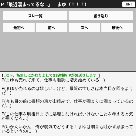
P「最近溜まってるな…」 まゆ（！！！）
URI
スレ一覧
書き込む
最初へ
前へ
次へ
最後へ
1:
以下、名無しにかわりましてSS速報VIPがお送りします
[]
P(まゆも売れて来て、仕事も順調に増え始めている…)
P(まゆが売れるのは嬉しい…けど、最近の忙しさは本当目が回るよう
だ…)
P(今も目の前に書類の束が山積みで、仕事が溜まりに溜まっているの
だ…)
P(この仕事を明後日までに処理しなければいけないことを考えると気
が重くなる…)
P(いかんいかん…俺が弱気でどうする！まゆは弱音も吐かず頑張って
いるというのに…)