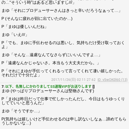
の…"そういう時"はあると思いますし///」
まゆ「それにプロデューサーさんはきっと辛いだろうなぁって…」
P (そんなに疲れが顔に出ていたのか…)
P「まゆは優しいんだね」
まゆ「いえ///」
P「でも、まゆに手伝わせるのは悪いし、気持ちだけ受け取っておく
よ」
まゆ「そんな…遠慮なんてなさらずにいいんですよ…」
P「遠慮なんかじゃないさ。本当もう大丈夫だから。」
P「それにまゆが手伝ってくれるって言ってくれて凄い嬉しかった。
それだけで十分だよ」
2017/11/26(日) 02:11:27.62
ID: v5wOK0l60 (13)
7:
以下、名無しにかわりましてSS速報VIPがお送りします
[]
まゆ (やっぱりプロデューサーさんは堅物さんです)
P「まゆは昨日だって仕事で忙しかったんだし、今日はもうゆっくり
してていいと思うんだ」
まゆ「そうですか…」
P(気持ちは嬉しいけど手伝わせるのは申し訳ないしなぁ…諦めてもら
うしかないな…)