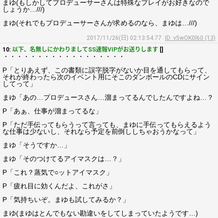
まゆ(もしかしてプロデューサーさんは特殊なプレイがお好きなので
しょうか…///)
まゆ(それでもプロデューサーさんが求めるのなら、まゆは…///)
2017/11/26(日) 02:13:54.77
ID: v5wOK0l60 (13)
10:
以下、名無しにかわりましてSS速報VIPがお送りします
[]
・・・・・・・・・・・・・・・・・・
P「とりあえず、この書類に誤字脱字がないか目を通してもらって、
それが終わったら次のイベント用にそこのダンボールのCDにサイン
してって」
まゆ「あの…プロデュースさん…溜まってるんでしたんですよね…？
P「あぁ、仕事が溜まってるな」
P「ただ手伝ってもらうって言っても、まゆに手伝ってもらえるよう
な仕事は少ないし、それなら予定を前倒ししちゃおうかなって」
まゆ「そうですか…」
まゆ「そのつけてるアイマスクは…？」
P「これ？蒸気で○ットアイマスク」
P「疲れ目に効くんだよ、これがさ」
P「気持ちいぞ。まゆも試してみるか？」
まゆ(まゆはとんでもない勘違いをしてしまっていたようです…)