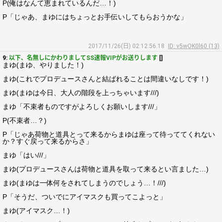
P(俺はなんて恵まれているんだ…！)
P「じゃあ、まゆにはちょっとお手伝いしてもらおうかな」
2017/11/26(日) 02:12:56.18
ID: v5wOK0l60 (13)
9:
以下、名無しにかわりましてSS速報VIPがお送りします
[]
まゆ(まゆ、やりました！)
まゆ(これでプロデュースさんと結ばれることは間違いなしです！)
まゆ(まゆは今日、大人の階段を上っちゃいます///)
まゆ「不束者ものですがよろしくお願いします///」
P(不束者…？)
P「じゃあ荷物と道具とって来るからまゆは座って待っててくれない
か？すぐ戻って来るからさ」
まゆ「はい///」
まゆ(プロデュースさんは荷物と道具を取って来るとい言ました…)
まゆ(まゆは一体何をされてしまうのでしょう…！///)
P「そうだ、ついでにアイマスクも買ってこよっと」
まゆ(アイマスク…！)