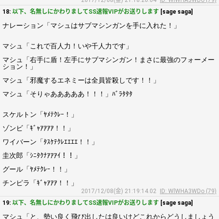
2017/12/08(金) 21:18:20.04
ID: WlWHA3WDo (79)
18:
以下、名無しにかわりましてSS速報VIPがお送りします
[sage saga]
ナレーション「マシュはサブマシンガンを手に入れた！」
マシュ「これで百人力！いや千人力です」
マシュ「右手に盾！左手にサブマシンガン！まさに最強のフォーメー
ション！」
マシュ「邪魔するエネミーは全員皆殺しです！！」
マシュ「そりゃあああああ！！！」ﾊﾞﾗﾀﾀﾀ
スケルトン「ﾔﾒﾃｸﾚｰ！」
ゾンビ「ｷﾞｬｱｱｱｱ！！」
ワイバーン「ﾀｽｹﾃｸﾚｴｴｴｴ！！」
圭次郎「ｼﾆﾀｸﾅｱｱｱｲ！！」
グール「ﾔﾒﾃｸﾚｰ！！」
チンピラ「ｷﾞｬｱｱｱ！！」
2017/12/08(金) 21:19:14.02
ID: WlWHA3WDo (79)
19:
以下、名無しにかわりましてSS速報VIPがお送りします
[sage saga]
マシュ「と、勢い良く飛び出したは良いけどこれからどうしましょう