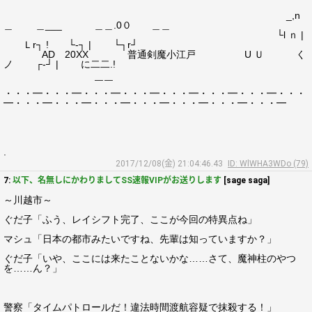
_,n
＿ ＿___ ＿＿.0０ ＿＿
└l ｎ |
Ｌr┐ ! └‐┐ | └┐r┘
AD 20XX 普通剣魔小江戸 U Ｕ く
ノ ┌‐┘ | に二二.!
￣￣
・・・━・・・━・・・━・・・━・・・━・・・━・・・━・・・
━・・・━・・・━・・・━・・・━・・・━・・・━・・・━
.
2017/12/08(金) 21:04:46.43
ID: WlWHA3WDo (79)
7:
以下、名無しにかわりましてSS速報VIPがお送りします
[sage saga]
～川越市～
ぐだ子「ふう、レイシフト完了、ここが今回の特異点ね」
マシュ「日本の都市みたいですね、先輩は知っていますか？」
ぐだ子「いや、ここには来たことないかな……さて、魔神柱のやつ
を……ん？」
警察「タイムパトロールだ！違法時間渡航容疑で抹殺する！」