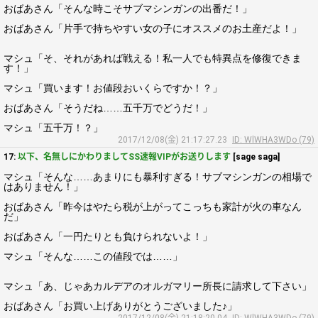
おばあさん「そんな時こそサブマシンガンの出番だ！」
おばあさん「片手で持ちやすい女の子にオススメのお土産だよ！」
マシュ「そ、それがあれば戦える！私一人でも特異点を修復できま
す！」
マシュ「買います！お値段おいくらですか！？」
おばあさん「そうだね……五千万でどうだ！」
マシュ「五千万！？」
2017/12/08(金) 21:17:27.23
ID: WlWHA3WDo (79)
17:
以下、名無しにかわりましてSS速報VIPがお送りします
[sage saga]
マシュ「そんな……あまりにも暴利すぎる！サブマシンガンの相場で
はありません！」
おばあさん「昨今はやたら税が上がってこっちも家計が火の車なん
だ」
おばあさん「一円たりとも負けられないよ！」
マシュ「そんな……この値段では……」
マシュ「あ、じゃあカルデアのオルガマリー所長に請求して下さい」
おばあさん「お買い上げありがとうございました♪」