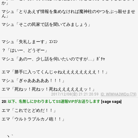
か」
マシュ「とりあえず情報を集めなければ魔神柱のやつをぶっ殺せませ
ん」
マシュ「そこの民家で話を聞いてみましょう」
マシュ「失礼しまーす」ｺﾝｺﾝ
？「はいー、どうぞー」
マシュ「あのー、少し話を伺いたいのですが…」ｶﾞﾁｬ
エマ「勝手に入ってくんじゃねええええええええ！！」
マシュ「ぎゃあああああ！！！」
エマ「死ねッ！死ねッ！死ねええええええッ！」
2017/12/08(金) 21:21:20.59
ID: WlWHA3WDo (79)
20:
以下、名無しにかわりましてSS速報VIPがお送りします
[sage saga]
エマ「これでとどめだ！！」
エマ「ウルトラブルカノ砲！！」
ヽ｀