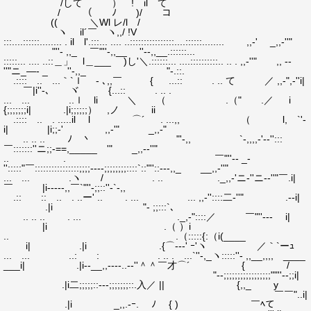
/して ）⌒! ilゝて
/ （ ﾉ )/ コ
(( ＼Wl レ/l /
ヽ il´￣ ヽ,,/ !V
:::....::::::........ . il l'.:::... .... ..::::::::::::::::....::::::........ ,,-' _,,-''"
"''- ,,_ ￣"''-,,__ ''--,,__.::::::...
:::::... .... ..::＿」 l＿___ )し'＼.::::::... ....::::::::::.. .. . ,,-''" ,, --
''"ニ_―- _ ''-,,_ ゞ "-.::.
.:::: .. ...｀`ｌ - ､,,￣ { ...:: . .. て ／ ,,-",-''i|
￣|i''-､ ヾ {...:: . .. .
... ... ..ｌ li ＼ （ .（" .／ i
{;;;;;;;i| .|i;;;;;;） ,ノ ii
.:::: .. . .....il l ⌒´ . ...,, （ l, `'-
i| |i;;-' ,,-'" _,,-"
.. .. .. ﾉ 丶 "'-,, `-,,,,-'--'':::
￣:::::::''ニ;;-==,_____ '" _,,--''"
.. .ゝ ゝ ￣"''-- _-
'':::::"￣::::::::::::::::;;;;----;;;;;;;;::::`::"''::---,,_ __,,-''"
... ... .ヽ / . .. ._,,-'ニ-''ニ--''"￣.i|
￣ |i-----,,￣`"''-;;::''-`-,,
.:: :: .. . ..ー' .. . ... ... ,,-''::::二-''" .--i|
.|i "- ;;:::`､
.. .. .. . ... ._,-"::::／ ￣"''--- i|
|i .（ ）i
.. .（:::::{:（i(____
i| .|i .{⌒---' ｰ'ヽ ／｀`ーｭ
... ... ..: : . .. . ...`''-,_ヽ:::::''- ,,__,,,, ____
___i| .|i--__,,----..--''＾＾￣才⌒´ { /
"--;;;;;;;;;;;;;;;;;""''--;;i|
.|i二;;;;;::---;;;;;;;::.入／ || {,,_ y
￣￣"..i|
.|i _,,.-ｰ.ゝ ﾉ { ) ￣ﾍて