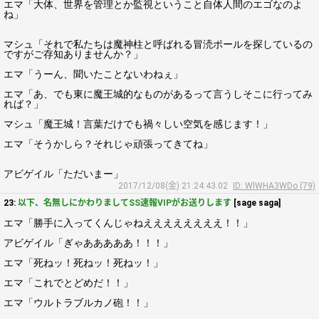
エマ「大体、世界を管理とか監視ということ自体人間のエゴなのよ
ね」
マシュ「それで私たちは魔神柱と呼ばれる冒涜ポールを探しているの
ですがご存知ありませんか？」
エマ「うーん、聞いたことないわねぇ」
エマ「あ、でも東に魔王城的なものがあるって言うしそこに行ってみ
れば？」
マシュ「魔王城！言葉だけでも禍々しい空気を感じます！」
エマ「そうかしら？それじゃ頑張ってきてね」
アビゲイル「ただいまー」
2017/12/08(金) 21:24:43.02
ID: WlWHA3WDo (79)
23:
以下、名無しにかわりましてSS速報VIPがお送りします
[sage saga]
エマ「勝手に入ってくんじゃねええええええええ！！」
アビゲイル「ぎゃあああああ！！！」
エマ「死ねッ！死ねッ！死ねッ！」
エマ「これでとどめだ！！」
エマ「ウルトラブルカノ砲！！」