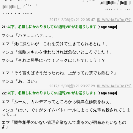
´ﾞ｀ﾞ⌒ゞ;iill|||lli|llii:;ﾞ|lii|||||l
||ilil||i|llii;|;_ﾞι´ﾟﾞ´｀ﾞ
´ﾞﾞ´｀ﾞ｀｀´ﾞ
｀ﾞ´｀｀´ﾞ｀ﾞﾞ´´
2017/12/08(金) 21:22:05.47
ID: WlWHA3WDo (79)
21:
以下、名無しにかわりましてSS速報VIPがお送りします
[sage saga]
マシュ「ハァ……ハァ……」
エマ「死に損ないが！これを受けて生きてられるとは！」
マシュ「無敵スキルを使わなければ危ないところでした！」
マシュ「それに勝手にって！ノックはしたでしょう！？」
エマ「そう言えばそうだったわね、上がってお茶でも飲む？」
マシュ「あ、はい」
2017/12/08(金) 21:23:27.29
ID: WlWHA3WDo (79)
22:
以下、名無しにかわりましてSS速報VIPがお送りします
[sage saga]
エマ「ふーん、カルデアってところから特異点修復をねぇ」
マシュ「はい、ですがタイムパトロールによって先輩も殺されてしま
って…」
エマ「競争相手のいない管理企業なんて腐るのが宿命みたいなもの
よ」