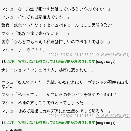
マシュ「な！お金で犯罪を見逃しているというのですか！」
マシュ「それでも国家権力ですか！」
警察「残念だったな！！タイムパトロールは……民間企業だ！」
マシュ「あなた達は腐っている！！」
警察「なんとでも言え！私達は忙しいので帰る！ではな！」
マシュ「ま、待て！！」
2017/12/08(金) 21:10:37.50
ID: WlWHA3WDo (79)
13:
以下、名無しにかわりましてSS速報VIPがお送りします
[sage saga]
ナレーション「マシュは１人川越市に残された…」
マシュ「なんてことだ、先輩がいなければサーヴァントの召喚も出来
ない…」
マシュ「私一人では……そこいらのチンピラを倒すのも面倒だ！」
マシュ「私達の旅はここで終わってしまった……」
マシュ「せめて最後にカルデアにお土産を持って帰ろう…」
2017/12/08(金) 21:12:15.60
ID: WlWHA3WDo (79)
14:
以下、名無しにかわりましてSS速報VIPがお送りします
[sage saga]