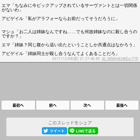
エマ「ちなみに今ピックアップされているサーヴァントとは一切関係
がないわ」
アビゲイル「私がアラフォーならお前だってそうだろうに」
マシュ「お二人は姉妹なんですね……でも何故姉妹なのに殺し合うの
ですか？」
エマ「姉妹？同じ腹から這い出たということしか共通点はなかろう」
アビゲイル「姉妹同士が殺し合うなんてよくあることだろ」
2017/12/08(金) 21:27:46.85
ID: WlWHA3WDo (79)
最初へ
前へ
次へ
最後へ
このスレッドをシェア
ツイート
LINEで送る