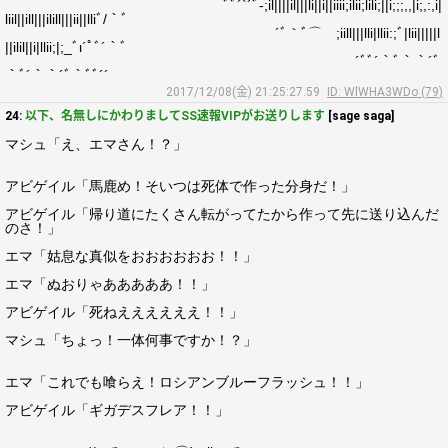
ﾞﾞ´`´ﾞ-;il||||il|||li||i||iiii;ilii;lili;||i;;;,,|i;,:,i|
liil||ill|||ilill|||ii||lliﾞ/｀ﾞ
´ﾞ｀ﾞ⌒ゞ;iill|||lli|llii:;ﾞ|lii|||||l
||ilil||i|llii;|;_ﾞι´ﾟﾞ´｀ﾞ
´ﾞﾞ´｀ﾞ｀｀´ﾞ
｀ﾞ´｀｀´ﾞ｀ﾞﾞ´´
2017/12/08(金) 21:25:27.59
ID: WlWHA3WDo (79)
24:
以下、名無しにかわりましてSS速報VIPがお送りします
[sage saga]
マシュ「え、エマさん！？」
アビゲイル「馬鹿め！そいつは死体で作った分身だ！」
アビゲイル「帰り道にたくさん転がってたから作って先に送り込んだ
のさ！」
エマ「姑息な真似をおおおおおお！！」
エマ「ぬおりゃあああああ！！」
アビゲイル「死ねええええええ！！」
マシュ「ちょっ！一体何事ですか！？」
エマ「これでも喰らえ！ロシアンブルーフラッシュ！！」
アビゲイル「ギガデスフレア！！」