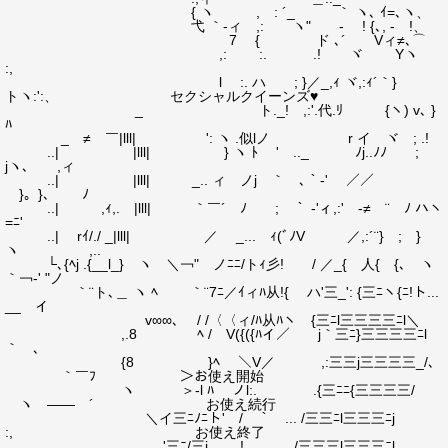
{ ヽ , : ´_ ｀ ヽ､ ｲ=､ヽ、
弋 ｀-ィ ,: ヽ" - ! {､, ‐ゝ!、
7 { ド ､´ Vィ≠､⌒
,: :. .! ヾ Yヽ
:,
l :. ハ ; }／_,ｨ ヾ,:ｨ´｀}
トヽ:':、 セクシャルクイーンズ♥
_ ト._! ,:'.代.ﾘ {ヽ) v､ }
ﾊ
_ ≠ ￣|lll| ': ヽ .似lノ r イ ヾ ; .!
..| |lll| } ヽ ﾄゝ ' .._ ﾉj..ﾉﾉ ;
jヽ､ ,ィ
..| |lll| _.. ィ ノj ｀ ､｀-' ／／
}。}､ ￣ ﾉ
..| ,ｨ,. |lll| ｀￣´ ﾉ ; ｀ ‐'ィ,:' -≠ ¨ ﾉ ハヽ
=ﾆ'
..| rｲ/./ _|lll| ／ _... ｨ(ﾞﾉV ／,:´¨} ; }
ヽ ,..
└､{ﾍj .{__l_} ヽ ＼￢" ノﾆﾆ/トｨ彡! / ／_{ 人{ {､ ヽ
｀￢-' "ノ
｀¨ト､＿ ヽ ﾍ ｀¨7ﾆ／ｲィﾊ从!{ ハ'三_': {三ﾆヽ{ﾆ!ト...
__ イ
v∞∞､ / /〈〈ィ/ﾊ从ﾊヽ {三ﾆl三三三三ﾆl＼
,.8 ﾍ / V({({ﾊイ／ j｀三ﾆ}三三三三ﾆl
｀ ､
{8 }ﾍ ＼V／ ,:三三j三三三三_/､
｀￣ﾌ ＞お使え開始
ヽ ＞-l ﾊ ノl:. .{三ﾆﾆ{三三三三/
ヽ ―― ´ お使え続行
＼イ三ﾆﾉﾆト' / ｀ ... /三三ﾆl三三三ﾆj
:, お使え終了
'三ﾆ/三j ,! ./三三三l三三三ﾆl