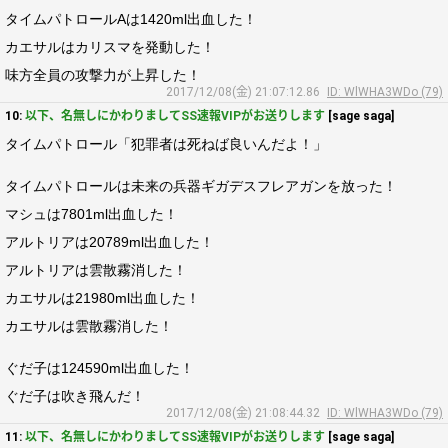
タイムパトロールAは1420ml出血した！
カエサルはカリスマを発動した！
味方全員の攻撃力が上昇した！
2017/12/08(金) 21:07:12.86
ID: WlWHA3WDo (79)
10:
以下、名無しにかわりましてSS速報VIPがお送りします
[sage saga]
タイムパトロール「犯罪者は死ねば良いんだよ！」
タイムパトロールは未来の兵器ギガデスフレアガンを放った！
マシュは7801ml出血した！
アルトリアは20789ml出血した！
アルトリアは雲散霧消した！
カエサルは21980ml出血した！
カエサルは雲散霧消した！
ぐだ子は124590ml出血した！
ぐだ子は吹き飛んだ！
2017/12/08(金) 21:08:44.32
ID: WlWHA3WDo (79)
11:
以下、名無しにかわりましてSS速報VIPがお送りします
[sage saga]