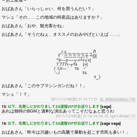
～お土産屋～
おばあさん「いらっしゃい、何を買うんだい？」
マシュ「その……この地域の特産品はありますか？」
おばあさん「おや、観光客かね」
おばあさん「そうだねぇ、オススメのおみやげといえば……」
_rュ＿＿＿＿＿＿Л
f「三三三三三┼ ┴{]{
^|r―z―‐┬‐r┴r┬ｭ{
７777r‐┬ﾏﾑ |=|
/〈//― ´ ﾏﾑ ｰ'
＼/ ﾏﾑ
ﾏ_〉
おばあさん「このサブマシンガンだね！！」
マシュ「！？」
2017/12/08(金) 21:15:17.21
ID: WlWHA3WDo (79)
15:
以下、名無しにかわりましてSS速報VIPがお送りします
[sage]
あれは独特のBGMと過剰な演出あってこそだなぁと思うわ
2017/12/08(金) 21:16:16.94
ID: lqm14nHpO (1)
16:
以下、名無しにかわりましてSS速報VIPがお送りします
[sage saga]
おばあさん「昨今は川越いもの高騰で暴動を起こす市民も多い！」