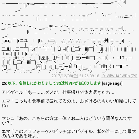
＿_____＿＿_＿____＿＿_＿___＿_＿＿_____＿＿___,,.--ｰ'''.i|
|i.'‐''"´ ... .. .. . ... ... ｀`'‐.､,, ..＼
,, ‐"
.. .. . ... .::::.. . . .:: : :.. . ... :::,,,,-‐'゛｀`'､,,-‐'゛ ... .. i|
|i . ..:: . .. . .. ... .. .. . ... ... ﾞﾞﾞﾞ''''''''''‐-
- ､ ,,.,, ‐",, "
_,,.--ｰ''''"ﾞﾞ｀ﾞ''ｰ-、_,,.--庁ｰ''''''"ﾞﾞ":;;;: : ;:.............;;;;; ; ::; :..i|
.|i ..... ... .、丶"''':､丶､｀丶.'.;';':;:';'::;:';'..::.;';':;:';'.,, ‐"
,, ‐"
i;;ii:i;;i￣|rニユ l |l i: i:二i, .;';':;:';'::;:';'; ,. '':';;:::;:;;:爿|:::.:.....i| ､
´ , ′ ..|i.:.:....;';':;:';'::;:';'; ,. '':';;:::;:;:;;::::.:....;'.､ヘ ,,ｨ ,, ‐" ,, ‐"
二.ll.| . 二￣￣|=,ｨ'⌒ﾆﾆｴﾆﾆil］1lｰ-il］|_三rーilil￣| .i|..| ||ｌｌｌ|||ii|||ｌ
ｌiii..| ||ｌｌ|i.: ;: ;: ;: ; ::; : ;:; :; : :: ､／ `" "´ ,, ‐"
::;...;;.;;ii:i;;:; :;..; |l巫||､_,|斤il］il］|_三rーilil￣|─r‐┬|i､_ｒ－lＴ┐┬i
l］il］|_三rーilil￣|─r‐┬r'⌒ヽ'' ,. ,) ／
韭| |:::.. .. |巫|il］il］|_三‐┬ lil「l￣|i､_ｒ lil「l韭l《ｆﾆﾆll￣'' ;
~'',;''ﾟ ;~'',;'', ;~,;''ﾟ ;~ﾟ''ﾟ ;~'',;'',;''ﾟ ;~,;, ‐''"~￣.つ ＿/｀
2017/12/08(金) 21:26:39.18
ID: WlWHA3WDo (79)
25:
以下、名無しにかわりましてSS速報VIPがお送りします
[sage saga]
アビゲイル「あー……ダメだ、仕事帰りで体力尽きたわ…」
エマ「こっちも食事前で疲れてるのよ、ふざけるのもいい加減にして
ね」
マシュ「あの、こちらの方は一体？お二人はどういう関係なんです
か？」
エマ「このアラフォーケバビッチはアビゲイル、私の唯一にして最大
の汚点である妹よ」