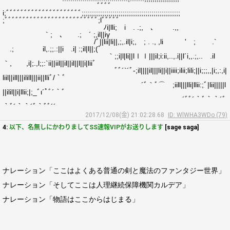
ﾞﾞﾞﾞ
i;ﾞﾞﾞﾞﾞﾞﾞﾞﾞﾞﾞﾞﾞﾞﾞﾞﾞﾞﾞﾞﾞ;;;;;;;;;;;;;;;;;;;;;;;;;;;;;;;;;;;;;;;;;;;;;;;;
;ﾞﾞﾞﾞﾞﾞﾞﾞﾞﾞﾞﾞﾞﾞﾞﾞﾞﾞﾞﾞﾞﾞﾞﾞﾞﾞ;lﾞﾞﾞﾞﾞ
ﾉi|lli; i . .;, ､ .,,
` ; ､ .; ´ ;,il||iγ
/ﾞ||lii|li||,;,.il|i;, ; . ., ,li ' ; .`
.; il,.;;.:||i .i| :;il|l||;(ﾞ
｀;;i|l|li||lｌｌ|||il;i:ii,..,.i||l´i,,.;,.. .il
｀, ,i|;.,l;;:`ii||iil||il||il||l||i|liiﾞゝ
ﾞﾞ´`´ﾞ-;il||||il|||li||i||iiii;ilii;lili;||i;;;,,|i;,:,i|
liil||ill|||ilill|||ii||lliﾞ/｀ﾞ
´ﾞ｀ﾞ⌒ゞ;iill|||lli|llii:;ﾞ|lii|||||l
||ilil||i|llii;|;_ﾞι´ﾟﾞ´｀ﾞ
´ﾞﾞ´｀ﾞ｀｀´ﾞ
｀ﾞ´｀｀´ﾞ｀ﾞﾞ´´
2017/12/08(金) 21:02:28.68
ID: WlWHA3WDo (79)
4:
以下、名無しにかわりましてSS速報VIPがお送りします
[sage saga]
ナレーション「ここはよくある普通の剣と魔法のファンタジー世界」
ナレーション「そしてここは人理継続保障機関カルデア」
ナレーション「物語はここからはじまる」