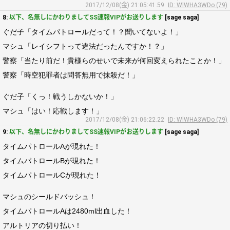
2017/12/08(金) 21:05:41.59
ID: WlWHA3WDo (79)
8:
以下、名無しにかわりましてSS速報VIPがお送りします
[sage saga]
ぐだ子「タイムパトロールだって！？聞いてないよ！」
マシュ「レイシフトって違法だったんですか！？」
警察「当たり前だ！貴様らのせいで未来が何回変えられたことか！」
警察「時空犯罪者は問答無用で抹殺だ！」
ぐだ子「くっ！戦うしかないか！」
マシュ「はい！応戦します！」
2017/12/08(金) 21:06:22.22
ID: WlWHA3WDo (79)
9:
以下、名無しにかわりましてSS速報VIPがお送りします
[sage saga]
タイムパトロールAが現れた！
タイムパトロールBが現れた！
タイムパトロールCが現れた！
マシュのシールドバッシュ！
タイムパトロールAは2480ml出血した！
アルトリアの切り払い！