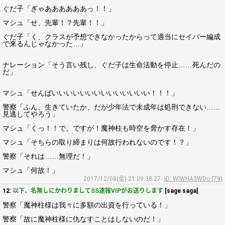
ぐだ子「ぎゃああああああっ！！」
マシュ「せ、先輩！？先輩！！」
ぐだ子「く、クラスが予想できなかったからって適当にセイバー編成
で来るんじゃなかった…」
ナレーション「そう言い残し、ぐだ子は生命活動を停止……死んだの
だ」
マシュ「せんぱいいいいいいいいいいいいいい！！！」
警察「ふん、生きていたか、だが少年法で未成年は処刑できない……
見逃してやろう」
マシュ「くっ！！で、ですが！魔神柱も時空を脅かす存在！」
マシュ「そちらの取り締まりは何故行われないのです！？」
警察「それは……無理だ！」
マシュ「何故！」
2017/12/08(金) 21:09:38.27
ID: WlWHA3WDo (79)
12:
以下、名無しにかわりましてSS速報VIPがお送りします
[sage saga]
警察「魔神柱様は我々に多額の出資を行っている！」
警察「故に魔神柱様に仇なすことはしないのだ！」