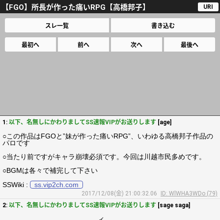
【FGO】所長が作った痛いRPG【高橋邦子】
URI
スレ一覧
書き込む
最初へ
前へ
次へ
最後へ
1:
以下、名無しにかわりましてSS速報VIPがお送りします
[age]
○この作品はFGOと”妹が作った痛いRPG”、いわゆる高橋邦子作品の
パロです
○当たり前ですがキャラ崩壊必須です。今回は川越市民多めです。
○BGMは各々で補完して下さい
SSWiki :
ss.vip2ch.com
2017/12/08(金) 21:00:32.06
ID: WlWHA3WDo (79)
2:
以下、名無しにかわりましてSS速報VIPがお送りします
[sage saga]
.,ィ ＿.._