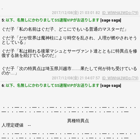
.
2017/12/08(金) 21:03:01.82
ID: WlWHA3WDo (79)
5:
以下、名無しにかわりましてSS速報VIPがお送りします
[sage saga]
ぐだ子「私の名前はぐだ子、どこにでもいる普通のマスターだ」
ぐだ子「だが世界は魔神柱により時空を乱され、人理が燃やされそう
としている」
ぐだ子「私は頼れる後輩マシュとサーヴァント達とともに特異点を修
復する旅を続けているのだ」
ぐだ子「次の特異点は埼玉県川越市……果たして何が待ち受けている
のか…」
2017/12/08(金) 21:04:07.57
ID: WlWHA3WDo (79)
6:
以下、名無しにかわりましてSS速報VIPがお送りします
[sage saga]
・・・━・・・━・・・━・・・━・・・━・・・━・・・━・・・
━・・・━・・・━・・・━・・・━・・・━・・・━・・・━
異種特異点
人理定礎値 --
・・・━・・・━・・・━・・・━・・・━・・・━・・・━・・・
━・・・━・・・━・・・━・・・━・・・━・・・━・・・━