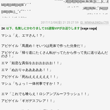
ﾞﾞ´`´ﾞ-;il||||il|||li||i||iiii;ilii;lili;||i;;;,,|i;,:,i|
liil||ill|||ilill|||ii||lliﾞ/｀ﾞ
´ﾞ｀ﾞ⌒ゞ;iill|||lli|llii:;ﾞ|lii|||||l
||ilil||i|llii;|;_ﾞι´ﾟﾞ´｀ﾞ
´ﾞﾞ´｀ﾞ｀｀´ﾞ
｀ﾞ´｀｀´ﾞ｀ﾞﾞ´´
2017/12/08(金) 21:25:27.59
ID: WlWHA3WDo (79)
24:
以下、名無しにかわりましてSS速報VIPがお送りします
[sage saga]
マシュ「え、エマさん！？」
アビゲイル「馬鹿め！そいつは死体で作った分身だ！」
アビゲイル「帰り道にたくさん転がってたから作って先に送り込んだ
のさ！」
エマ「姑息な真似をおおおおおお！！」
エマ「ぬおりゃあああああ！！」
アビゲイル「死ねええええええ！！」
マシュ「ちょっ！一体何事ですか！？」
エマ「これでも喰らえ！ロシアンブルーフラッシュ！！」
アビゲイル「ギガデスフレア！！」