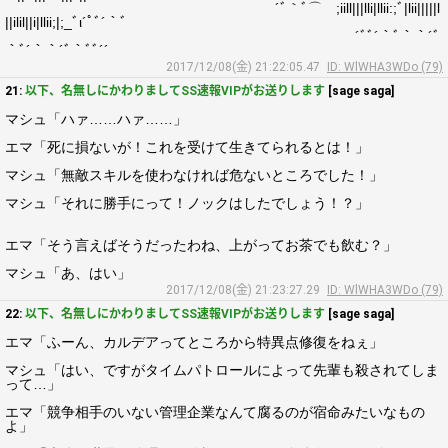
´ﾞ｀ﾞ⌒ゞ;iill|||lli|llii:;ﾞ|lii|||||l
||ilil||i|llii;|;_ﾞι´ﾟﾞ´｀ﾞ
´ﾞﾞ´｀ﾞ｀｀´ﾞ
｀ﾞ´｀｀´ﾞ｀ﾞﾞ´´
2017/12/08(金) 21:22:05.47
ID: WlWHA3WDo (79)
21:
以下、名無しにかわりましてSS速報VIPがお送りします
[sage saga]
マシュ「ハァ……ハァ……」
エマ「死に損ないが！これを受けて生きてられるとは！」
マシュ「無敵スキルを使わなければ危ないところでした！」
マシュ「それに勝手にって！ノックはしたでしょう！？」
エマ「そう言えばそうだったわね、上がってお茶でも飲む？」
マシュ「あ、はい」
2017/12/08(金) 21:23:27.29
ID: WlWHA3WDo (79)
22:
以下、名無しにかわりましてSS速報VIPがお送りします
[sage saga]
エマ「ふーん、カルデアってところから特異点修復をねぇ」
マシュ「はい、ですがタイムパトロールによって先輩も殺されてしま
って…」
エマ「競争相手のいない管理企業なんて腐るのが宿命みたいなもの
よ」