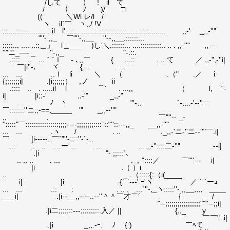
/して ）⌒! ilゝて
/ （ ﾉ )/ コ
(( ＼Wl レ/l /
ヽ il´￣ ヽ,,/ !V
:::....::::::........ . il l'.:::... .... ..::::::::::::::::....::::::........ ,,-' _,,-''"
"''- ,,_ ￣"''-,,__ ''--,,__.::::::...
:::::... .... ..::＿」 l＿___ )し'＼.::::::... ....::::::::::.. .. . ,,-''" ,, --
''"ニ_―- _ ''-,,_ ゞ "-.::.
.:::: .. ...｀`ｌ - ､,,￣ { ...:: . .. て ／ ,,-",-''i|
￣|i''-､ ヾ {...:: . .. .
... ... ..ｌ li ＼ （ .（" .／ i
{;;;;;;;i| .|i;;;;;;） ,ノ ii
.:::: .. . .....il l ⌒´ . ...,, （ l, `'-
i| |i;;-' ,,-'" _,,-"
.. .. .. ﾉ 丶 "'-,, `-,,,,-'--'':::
￣:::::::''ニ;;-==,_____ '" _,,--''"
.. .ゝ ゝ ￣"''-- _-
'':::::"￣::::::::::::::::;;;;----;;;;;;;;::::`::"''::---,,_ __,,-''"
... ... .ヽ / . .. ._,,-'ニ-''ニ--''"￣.i|
￣ |i-----,,￣`"''-;;::''-`-,,
.:: :: .. . ..ー' .. . ... ... ,,-''::::二-''" .--i|
.|i "- ;;:::`､
.. .. .. . ... ._,-"::::／ ￣"''--- i|
|i .（ ）i
.. .（:::::{:（i(____
i| .|i .{⌒---' ｰ'ヽ ／｀`ーｭ
... ... ..: : . .. . ...`''-,_ヽ:::::''- ,,__,,,, ____
___i| .|i--__,,----..--''＾＾￣才⌒´ { /
"--;;;;;;;;;;;;;;;;;""''--;;i|
.|i二;;;;;::---;;;;;;;::.入／ || {,,_ y
￣￣"..i|
.|i _,,.-ｰ.ゝ ﾉ { ) ￣ﾍて