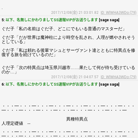
.
2017/12/08(金) 21:03:01.82
ID: WlWHA3WDo (79)
5:
以下、名無しにかわりましてSS速報VIPがお送りします
[sage saga]
ぐだ子「私の名前はぐだ子、どこにでもいる普通のマスターだ」
ぐだ子「だが世界は魔神柱により時空を乱され、人理が燃やされそう
としている」
ぐだ子「私は頼れる後輩マシュとサーヴァント達とともに特異点を修
復する旅を続けているのだ」
ぐだ子「次の特異点は埼玉県川越市……果たして何が待ち受けている
のか…」
2017/12/08(金) 21:04:07.57
ID: WlWHA3WDo (79)
6:
以下、名無しにかわりましてSS速報VIPがお送りします
[sage saga]
・・・━・・・━・・・━・・・━・・・━・・・━・・・━・・・
━・・・━・・・━・・・━・・・━・・・━・・・━・・・━
異種特異点
人理定礎値 --
・・・━・・・━・・・━・・・━・・・━・・・━・・・━・・・
━・・・━・・・━・・・━・・・━・・・━・・・━・・・━