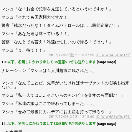
マシュ「な！お金で犯罪を見逃しているというのですか！」
マシュ「それでも国家権力ですか！」
警察「残念だったな！！タイムパトロールは……民間企業だ！」
マシュ「あなた達は腐っている！！」
警察「なんとでも言え！私達は忙しいので帰る！ではな！」
マシュ「ま、待て！！」
2017/12/08(金) 21:10:37.50
ID: WlWHA3WDo (79)
13:
以下、名無しにかわりましてSS速報VIPがお送りします
[sage saga]
ナレーション「マシュは１人川越市に残された…」
マシュ「なんてことだ、先輩がいなければサーヴァントの召喚も出来
ない…」
マシュ「私一人では……そこいらのチンピラを倒すのも面倒だ！」
マシュ「私達の旅はここで終わってしまった……」
マシュ「せめて最後にカルデアにお土産を持って帰ろう…」
2017/12/08(金) 21:12:15.60
ID: WlWHA3WDo (79)
14:
以下、名無しにかわりましてSS速報VIPがお送りします
[sage saga]