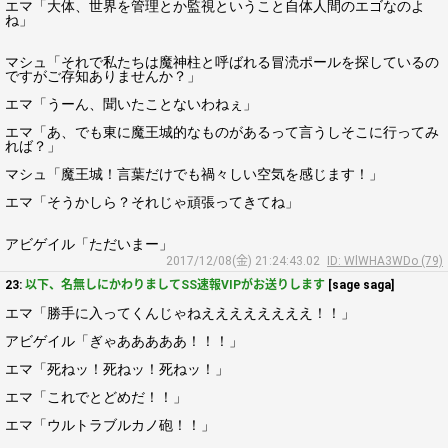
エマ「大体、世界を管理とか監視ということ自体人間のエゴなのよ
ね」
マシュ「それで私たちは魔神柱と呼ばれる冒涜ポールを探しているの
ですがご存知ありませんか？」
エマ「うーん、聞いたことないわねぇ」
エマ「あ、でも東に魔王城的なものがあるって言うしそこに行ってみ
れば？」
マシュ「魔王城！言葉だけでも禍々しい空気を感じます！」
エマ「そうかしら？それじゃ頑張ってきてね」
アビゲイル「ただいまー」
2017/12/08(金) 21:24:43.02
ID: WlWHA3WDo (79)
23:
以下、名無しにかわりましてSS速報VIPがお送りします
[sage saga]
エマ「勝手に入ってくんじゃねええええええええ！！」
アビゲイル「ぎゃあああああ！！！」
エマ「死ねッ！死ねッ！死ねッ！」
エマ「これでとどめだ！！」
エマ「ウルトラブルカノ砲！！」