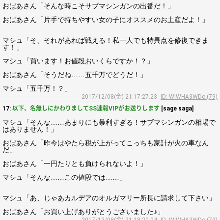
おばあさん「そんな時こそサブマシンガンの出番だ！」
おばあさん「片手で持ちやすい女の子にオススメのお土産だよ！」
マシュ「そ、それがあれば戦える！私一人でも特異点を修復できま
す！」
マシュ「買います！お値段おいくらですか！？」
おばあさん「そうだね……五千万でどうだ！」
マシュ「五千万！？」
2017/12/08(金) 21:17:27.23
ID: WlWHA3WDo (79)
17:
以下、名無しにかわりましてSS速報VIPがお送りします
[sage saga]
マシュ「そんな……あまりにも暴利すぎる！サブマシンガンの相場で
はありません！」
おばあさん「昨今はやたら税が上がってこっちも家計が火の車なん
だ」
おばあさん「一円たりとも負けられないよ！」
マシュ「そんな……この値段では……」
マシュ「あ、じゃあカルデアのオルガマリー所長に請求して下さい」
おばあさん「お買い上げありがとうございました♪」