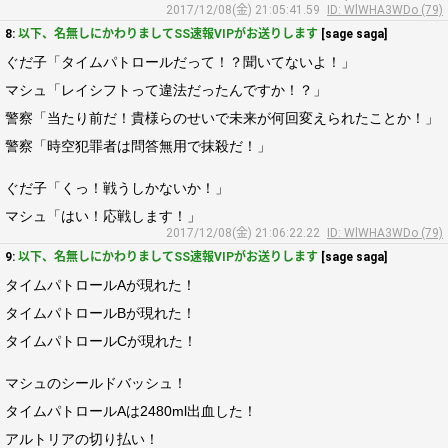
2017/12/08(金) 21:05:41.59
ID: WlWHA3WDo (79)
8:
以下、名無しにかわりましてSS速報VIPがお送りします
[sage saga]
ぐだ子「タイムパトロールだって！？聞いてないよ！」
マシュ「レイシフトって違法だったんですか！？」
警察「当たり前だ！貴様らのせいで未来が何回変えられたことか！」
警察「時空犯罪者は問答無用で抹殺だ！」
ぐだ子「くっ！戦うしかないか！」
マシュ「はい！応戦します！」
2017/12/08(金) 21:06:22.22
ID: WlWHA3WDo (79)
9:
以下、名無しにかわりましてSS速報VIPがお送りします
[sage saga]
タイムパトロールAが現れた！
タイムパトロールBが現れた！
タイムパトロールCが現れた！
マシュのシールドバッシュ！
タイムパトロールAは2480ml出血した！
アルトリアの切り払い！