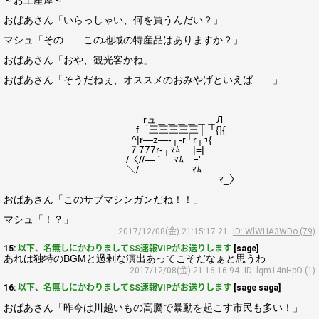
～お土産屋～
おばあさん「いらっしゃい、何を買うんだい？」
マシュ「その……この地域の特産品はありますか？」
おばあさん「おや、観光客かね」
おばあさん「そうだねぇ、オススメのおみやげといえば……」
_rュ＿＿＿＿＿＿Л
f「三三三三三┼ ┴{]{
^|r―z―‐┬‐r┴r┬ｭ{
７777r‐┬ﾏﾑ |=|
/〈//― ´ ﾏﾑ ｰ'
＼/ ﾏﾑ
ﾏ_〉
おばあさん「このサブマシンガンだね！！」
マシュ「！？」
2017/12/08(金) 21:15:17.21
ID: WlWHA3WDo (79)
15:
以下、名無しにかわりましてSS速報VIPがお送りします
[sage]
あれは独特のBGMと過剰な演出あってこそだなぁと思うわ
2017/12/08(金) 21:16:16.94
ID: lqm14nHpO (1)
16:
以下、名無しにかわりましてSS速報VIPがお送りします
[sage saga]
おばあさん「昨今は川越いもの高騰で暴動を起こす市民も多い！」