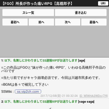
【FGO】所長が作った痛いRPG【高橋邦子】
URI
スレ一覧
書き込む
最初へ
前へ
次へ
最後へ
1:
以下、名無しにかわりましてSS速報VIPがお送りします
[age]
○この作品はFGOと”妹が作った痛いRPG”、いわゆる高橋邦子作品の
パロです
○当たり前ですがキャラ崩壊必須です。今回は川越市民多めです。
○BGMは各々で補完して下さい
SSWiki :
ss.vip2ch.com
2017/12/08(金) 21:00:32.06
ID: WlWHA3WDo (79)
2:
以下、名無しにかわりましてSS速報VIPがお送りします
[sage saga]
.,ィ ＿.._