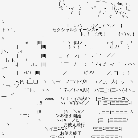
{ ヽ , : ´_ ｀ ヽ､ ｲ=､ヽ、
弋 ｀-ィ ,: ヽ" - ! {､, ‐ゝ!、
7 { ド ､´ Vィ≠､⌒
,: :. .! ヾ Yヽ
:,
l :. ハ ; }／_,ｨ ヾ,:ｨ´｀}
トヽ:':、 セクシャルクイーンズ♥
_ ト._! ,:'.代.ﾘ {ヽ) v､ }
ﾊ
_ ≠ ￣|lll| ': ヽ .似lノ r イ ヾ ; .!
..| |lll| } ヽ ﾄゝ ' .._ ﾉj..ﾉﾉ ;
jヽ､ ,ィ
..| |lll| _.. ィ ノj ｀ ､｀-' ／／
}。}､ ￣ ﾉ
..| ,ｨ,. |lll| ｀￣´ ﾉ ; ｀ ‐'ィ,:' -≠ ¨ ﾉ ハヽ
=ﾆ'
..| rｲ/./ _|lll| ／ _... ｨ(ﾞﾉV ／,:´¨} ; }
ヽ ,..
└､{ﾍj .{__l_} ヽ ＼￢" ノﾆﾆ/トｨ彡! / ／_{ 人{ {､ ヽ
｀￢-' "ノ
｀¨ト､＿ ヽ ﾍ ｀¨7ﾆ／ｲィﾊ从!{ ハ'三_': {三ﾆヽ{ﾆ!ト...
__ イ
v∞∞､ / /〈〈ィ/ﾊ从ﾊヽ {三ﾆl三三三三ﾆl＼
,.8 ﾍ / V({({ﾊイ／ j｀三ﾆ}三三三三ﾆl
｀ ､
{8 }ﾍ ＼V／ ,:三三j三三三三_/､
｀￣ﾌ ＞お使え開始
ヽ ＞-l ﾊ ノl:. .{三ﾆﾆ{三三三三/
ヽ ―― ´ お使え続行
＼イ三ﾆﾉﾆト' / ｀ ... /三三ﾆl三三三ﾆj
:, お使え終了
'三ﾆ/三j ,! ./三三三l三三三ﾆl