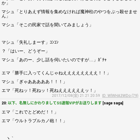
か」
マシュ「とりあえず情報を集めなければ魔神柱のやつをぶっ殺せませ
ん」
マシュ「そこの民家で話を聞いてみましょう」
マシュ「失礼しまーす」ｺﾝｺﾝ
？「はいー、どうぞー」
マシュ「あのー、少し話を伺いたいのですが…」ｶﾞﾁｬ
エマ「勝手に入ってくんじゃねええええええええ！！」
マシュ「ぎゃあああああ！！！」
エマ「死ねッ！死ねッ！死ねええええええッ！」
2017/12/08(金) 21:21:20.59
ID: WlWHA3WDo (79)
20:
以下、名無しにかわりましてSS速報VIPがお送りします
[sage saga]
エマ「これでとどめだ！！」
エマ「ウルトラブルカノ砲！！」
ヽ｀