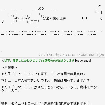
_,n
＿ ＿___ ＿＿.0０ ＿＿
└l ｎ |
Ｌr┐ ! └‐┐ | └┐r┘
AD 20XX 普通剣魔小江戸 U Ｕ く
ノ ┌‐┘ | に二二.!
￣￣
・・・━・・・━・・・━・・・━・・・━・・・━・・・━・・・
━・・・━・・・━・・・━・・・━・・・━・・・━・・・━
.
2017/12/08(金) 21:04:46.43
ID: WlWHA3WDo (79)
7:
以下、名無しにかわりましてSS速報VIPがお送りします
[sage saga]
～川越市～
ぐだ子「ふう、レイシフト完了、ここが今回の特異点ね」
マシュ「日本の都市みたいですね、先輩は知っていますか？」
ぐだ子「いや、ここには来たことないかな……さて、魔神柱のやつ
を……ん？」
警察「タイムパトロールだ！違法時間渡航容疑で抹殺する！」