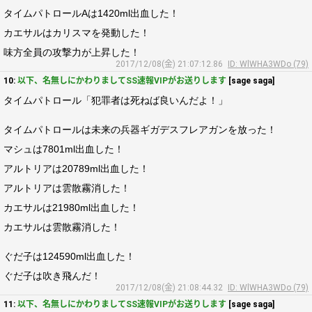
タイムパトロールAは1420ml出血した！
カエサルはカリスマを発動した！
味方全員の攻撃力が上昇した！
2017/12/08(金) 21:07:12.86
ID: WlWHA3WDo (79)
10:
以下、名無しにかわりましてSS速報VIPがお送りします
[sage saga]
タイムパトロール「犯罪者は死ねば良いんだよ！」
タイムパトロールは未来の兵器ギガデスフレアガンを放った！
マシュは7801ml出血した！
アルトリアは20789ml出血した！
アルトリアは雲散霧消した！
カエサルは21980ml出血した！
カエサルは雲散霧消した！
ぐだ子は124590ml出血した！
ぐだ子は吹き飛んだ！
2017/12/08(金) 21:08:44.32
ID: WlWHA3WDo (79)
11:
以下、名無しにかわりましてSS速報VIPがお送りします
[sage saga]