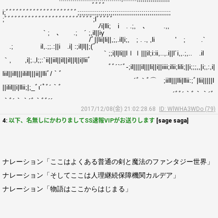
ﾞﾞﾞﾞ
i;ﾞﾞﾞﾞﾞﾞﾞﾞﾞﾞﾞﾞﾞﾞﾞﾞﾞﾞﾞﾞﾞ;;;;;;;;;;;;;;;;;;;;;;;;;;;;;;;;;;;;;;;;;;;;;;;;
;ﾞﾞﾞﾞﾞﾞﾞﾞﾞﾞﾞﾞﾞﾞﾞﾞﾞﾞﾞﾞﾞﾞﾞﾞﾞﾞ;lﾞﾞﾞﾞﾞ
ﾉi|lli; i . .;, ､ .,,
` ; ､ .; ´ ;,il||iγ
/ﾞ||lii|li||,;,.il|i;, ; . ., ,li ' ; .`
.; il,.;;.:||i .i| :;il|l||;(ﾞ
｀;;i|l|li||lｌｌ|||il;i:ii,..,.i||l´i,,.;,.. .il
｀, ,i|;.,l;;:`ii||iil||il||il||l||i|liiﾞゝ
ﾞﾞ´`´ﾞ-;il||||il|||li||i||iiii;ilii;lili;||i;;;,,|i;,:,i|
liil||ill|||ilill|||ii||lliﾞ/｀ﾞ
´ﾞ｀ﾞ⌒ゞ;iill|||lli|llii:;ﾞ|lii|||||l
||ilil||i|llii;|;_ﾞι´ﾟﾞ´｀ﾞ
´ﾞﾞ´｀ﾞ｀｀´ﾞ
｀ﾞ´｀｀´ﾞ｀ﾞﾞ´´
2017/12/08(金) 21:02:28.68
ID: WlWHA3WDo (79)
4:
以下、名無しにかわりましてSS速報VIPがお送りします
[sage saga]
ナレーション「ここはよくある普通の剣と魔法のファンタジー世界」
ナレーション「そしてここは人理継続保障機関カルデア」
ナレーション「物語はここからはじまる」