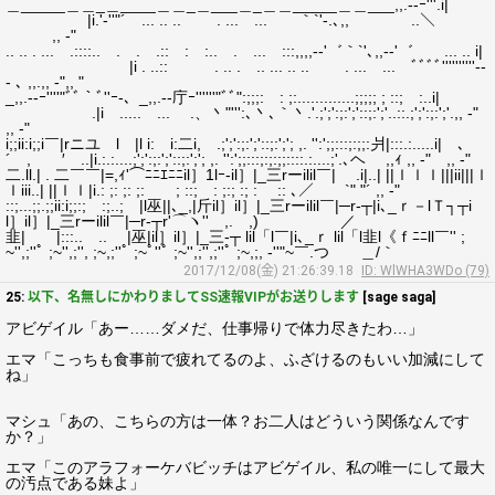
＿_____＿＿_＿____＿＿_＿___＿_＿＿_____＿＿___,,.--ｰ'''.i|
|i.'‐''"´ ... .. .. . ... ... ｀`'‐.､,, ..＼
,, ‐"
.. .. . ... .::::.. . . .:: : :.. . ... :::,,,,-‐'゛｀`'､,,-‐'゛ ... .. i|
|i . ..:: . .. . .. ... .. .. . ... ... ﾞﾞﾞﾞ''''''''''‐-
- ､ ,,.,, ‐",, "
_,,.--ｰ''''"ﾞﾞ｀ﾞ''ｰ-、_,,.--庁ｰ''''''"ﾞﾞ":;;;: : ;:.............;;;;; ; ::; :..i|
.|i ..... ... .、丶"''':､丶､｀丶.'.;';':;:';'::;:';'..::.;';':;:';'.,, ‐"
,, ‐"
i;;ii:i;;i￣|rニユ l |l i: i:二i, .;';':;:';'::;:';'; ,. '':';;:::;:;;:爿|:::.:.....i| ､
´ , ′ ..|i.:.:....;';':;:';'::;:';'; ,. '':';;:::;:;:;;::::.:....;'.､ヘ ,,ｨ ,, ‐" ,, ‐"
二.ll.| . 二￣￣|=,ｨ'⌒ﾆﾆｴﾆﾆil］1lｰ-il］|_三rーilil￣| .i|..| ||ｌｌｌ|||ii|||ｌ
ｌiii..| ||ｌｌ|i.: ;: ;: ;: ; ::; : ;:; :; : :: ､／ `" "´ ,, ‐"
::;...;;.;;ii:i;;:; :;..; |l巫||､_,|斤il］il］|_三rーilil￣|─r‐┬|i､_ｒ－lＴ┐┬i
l］il］|_三rーilil￣|─r‐┬r'⌒ヽ'' ,. ,) ／
韭| |:::.. .. |巫|il］il］|_三‐┬ lil「l￣|i､_ｒ lil「l韭l《ｆﾆﾆll￣'' ;
~'',;''ﾟ ;~'',;'', ;~,;''ﾟ ;~ﾟ''ﾟ ;~'',;'',;''ﾟ ;~,;, ‐''"~￣.つ ＿/｀
2017/12/08(金) 21:26:39.18
ID: WlWHA3WDo (79)
25:
以下、名無しにかわりましてSS速報VIPがお送りします
[sage saga]
アビゲイル「あー……ダメだ、仕事帰りで体力尽きたわ…」
エマ「こっちも食事前で疲れてるのよ、ふざけるのもいい加減にして
ね」
マシュ「あの、こちらの方は一体？お二人はどういう関係なんです
か？」
エマ「このアラフォーケバビッチはアビゲイル、私の唯一にして最大
の汚点である妹よ」