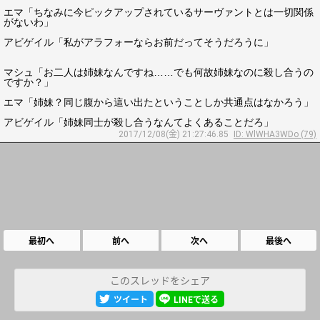
エマ「ちなみに今ピックアップされているサーヴァントとは一切関係
がないわ」
アビゲイル「私がアラフォーならお前だってそうだろうに」
マシュ「お二人は姉妹なんですね……でも何故姉妹なのに殺し合うの
ですか？」
エマ「姉妹？同じ腹から這い出たということしか共通点はなかろう」
アビゲイル「姉妹同士が殺し合うなんてよくあることだろ」
2017/12/08(金) 21:27:46.85
ID: WlWHA3WDo (79)
最初へ
前へ
次へ
最後へ
このスレッドをシェア
ツイート
LINEで送る