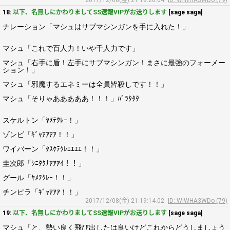
2017/12/08(金) 21:18:20.04
ID: WlWHA3WDo (79)
18:
以下、名無しにかわりましてSS速報VIPがお送りします
[sage saga]
ナレーション「マシュはサブマシンガンを手に入れた！」
マシュ「これで百人力！いや千人力です」
マシュ「右手に盾！左手にサブマシンガン！まさに最強のフォーメー
ション！」
マシュ「邪魔するエネミーは全員皆殺しです！！」
マシュ「そりゃあああああ！！！」ﾊﾞﾗﾀﾀﾀ
スケルトン「ﾔﾒﾃｸﾚｰ！」
ゾンビ「ｷﾞｬｱｱｱｱ！！」
ワイバーン「ﾀｽｹﾃｸﾚｴｴｴｴ！！」
圭次郎「ｼﾆﾀｸﾅｱｱｱｲ！！」
グール「ﾔﾒﾃｸﾚｰ！！」
チンピラ「ｷﾞｬｱｱｱ！！」
2017/12/08(金) 21:19:14.02
ID: WlWHA3WDo (79)
19:
以下、名無しにかわりましてSS速報VIPがお送りします
[sage saga]
マシュ「と、勢い良く飛び出したは良いけどこれからどうしましょう