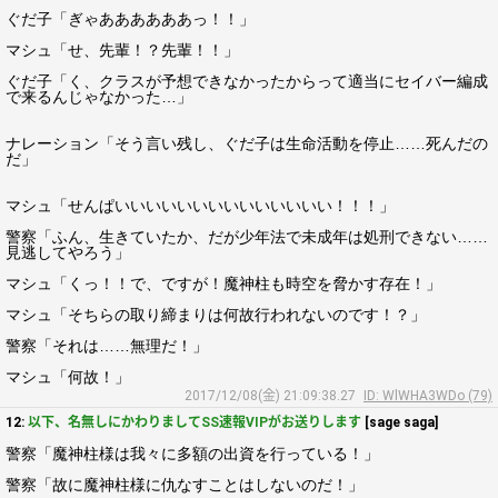
ぐだ子「ぎゃああああああっ！！」
マシュ「せ、先輩！？先輩！！」
ぐだ子「く、クラスが予想できなかったからって適当にセイバー編成
で来るんじゃなかった…」
ナレーション「そう言い残し、ぐだ子は生命活動を停止……死んだの
だ」
マシュ「せんぱいいいいいいいいいいいいいい！！！」
警察「ふん、生きていたか、だが少年法で未成年は処刑できない……
見逃してやろう」
マシュ「くっ！！で、ですが！魔神柱も時空を脅かす存在！」
マシュ「そちらの取り締まりは何故行われないのです！？」
警察「それは……無理だ！」
マシュ「何故！」
2017/12/08(金) 21:09:38.27
ID: WlWHA3WDo (79)
12:
以下、名無しにかわりましてSS速報VIPがお送りします
[sage saga]
警察「魔神柱様は我々に多額の出資を行っている！」
警察「故に魔神柱様に仇なすことはしないのだ！」