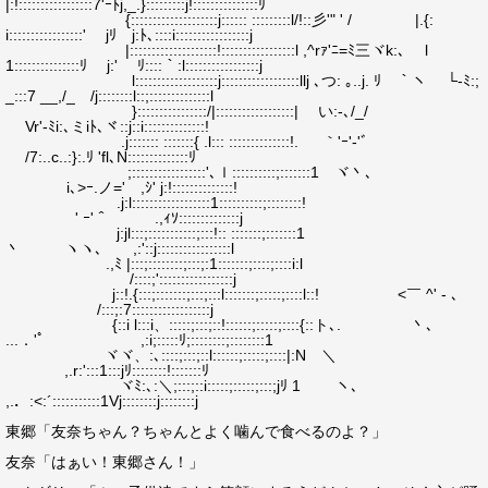
|:!:::::::::::::::::7'ｰﾄj,_.}:::::::::j!:::::::::::::::ﾘ
{::::::::::::::::::::j:::::: :::::::::l/!::彡'" ' / |.{:
i:::::::::::::::::' jﾘ j:ﾄ､::::i:::::::::::::::::j
|::::::::::::::::::::!:::::::::::::::::l ,^rｧ'ﾆ=ﾐ三ヾk:､ l
1:::::::::::::::ﾘ j:' ﾘ::::｀:l:::::::::::::::::j
l:::::::::::::::::::j::::::::::::::::::llj ､つ: ｡..j. ﾘ ｀ヽ └-ﾐ:;
_:::7 __,/_ /j::::::::l::;::::::::::::::l
}::::::::::::::::/|::::::::::::::::::| い:-､/_/
Vr'-ﾐi:､ミiﾄ､ヾ::j::i::::::::::::::!
.j::::::: :::::::{ .l::: ::::::::::::::!. ｀'ｰ'-'ﾞ
/7:..c..:}:.ﾘ 'fl､N::::::::::::::ﾘ
;:::::::::::::::::'､ｌ::::::::::;:::::::1 ヾ丶､
i､>ｰ.ノ=' ,ｼ' j:!::::::::::::::!
.j:l::::::::::::::::::1::::::::::;::::::::!
' ｰ'＾ .,ｨｿ::::::::::::::j
j:jl:::;:::::::::::;:::!:: :::::::;:::::::1
丶 ヽヽ､ ,:'::j:::::::::::::::::l
.,ﾐ |:::;::::::::;:::;:1:::::::;::::;::::i:l
/::::;':::::::::::::::::j
j::!.{:::;:::::::;:::;:::l:::::::;:::::;::::l::! <￣ ^' ‐ ､
/:::;:7::::::::::::::::::j
{::i l:::i、:::::;:::;::!::::::;:::::;::::{::ト､. 丶､
...．'ﾟ ,:i;:::::ﾘ;::::::::;::::::::1
ヾヾ、:､::::;:::;::l::::::;:::::;::::|:N ＼
,.r:':::1:::jﾘ::::::::!:::::::ﾘ
ヾﾐ:､:＼;:::;::i:::::;:::::;:::;jﾘ 1 ヽ、
,.．:<:´:::::::::::1Vj::::::::j::::::::j
東郷「友奈ちゃん？ちゃんとよく噛んで食べるのよ？」
友奈「はぁい！東郷さん！」