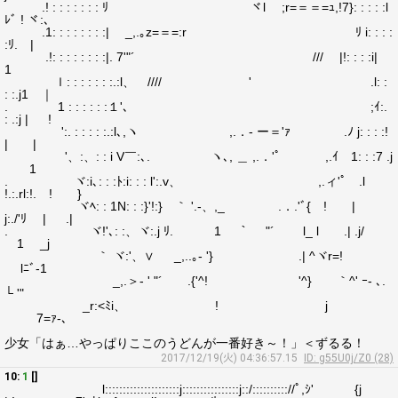
.! : : : : : : : ﾘ ヾl ;r=＝＝=ｭ,!7}: : : : :l
ﾚﾞ ! ヾ:、
.1: : : : : : : :| _,.｡z=＝=:r ﾘ i: : : :
:ﾘ. |
.!: : : : : : : :|. 7'"´ /// |!: : : :i|
1
ｌ: : : : : : :.:l、 //// ' .l: :
: :.j1 ｜
. 1 : : : : : :１'､ ;ｲ:.
: .:j | !
':. : : : : :.:l､,ヽ ,.．- ー＝'ｧ .ﾉ j: : : :!
| |
'、:、: : i V￣:､. ヽ､, ＿ ,.．'ﾟ ,.ｲ 1: : :7 .j
1
. ヾ:i､: : :ﾄ:i: : : l':.v、 ,.ィ'ﾟ .l
!.:.rl:!. ! }
ヾﾍ: : 1N: : :}'!:} ｀ '.-、,_ .．.'ﾞ{ ! |
j:./'ﾘ | .|
. ヾ!'､: :、ヾ:.j ﾘ. 1 ｀ "´ l_ l .| .j/
1 _j
｀ ヾ:'、∨ _,..｡‐ '} .| ^ヾr=!
lﾆﾞ-1
_,.＞‐ ' "´ .{'^! '^} ｀^' ｰ- ､.
└ '"
_r:<ﾐi、 ! j
7=ｧ-、
少女「はぁ…やっぱりここのうどんが一番好き～！」＜ずるる！
2017/12/19(火) 04:36:57.15
ID: g55U0j/Z0 (28)
10:
1
[]
l:::::::::::::::::::::j::::::::::::::::j::/:::::::::://ﾟ,ｼ' {j