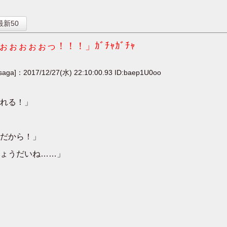
】
最新50
ぉぉぉっ！！！」ｶﾞﾁｬｶﾞﾁｬ
[saga]：2017/12/27(水) 22:10:00.93 ID:baep1U0oo
れる！」
だから！」
ょうだいね……」