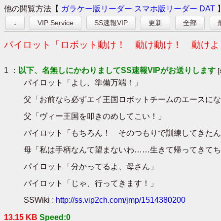
他の閲覧方法【
ガラケー版リーダー
スマホ版リーダー
DAT
↓
VIP Service
SS速報VIP
更新
全部
パイロット「ロボット動け！ 動け動け！ 動けよぉぉ
1 ：
以下、名無しにかわりましてSS速報VIPがお送りします
パイロット「よし、準備万端！」
父「お前なら必ずエイ王国ロボットチームのエースにな
父「ヴィー王国を叩きのめしてこい！」
パイロット「もちろん！ そのつもりで訓練してきたん
母「私は手柄なんて望まないわ……生きて帰ってきてち
パイロット「分かってるよ、母さん」
パイロット「じゃ、行ってきます！」
SSWiki :
http://ss.vip2ch.com/jmp/1514380200
13.15 KB
Speed:0