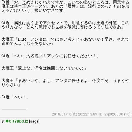
側近「お、うめえじゃねえですか。こいつの良いところは、用意する
魔王は基本王道ベースで。あとの『属性』は、流行にのったものを加
えるだけという、扱いやすさです」
側近「属性はあくまでアクセントで、用意するのは王道の外道！この
やり方なら、どんな流行でも世界を破滅に導けるって寸法でさあ」
大魔王「ほお、アンタにしては良い考えじゃあないか！早速、それで
進めてみようじゃあないか」
側近「へい、汚名挽回！アッシにお任せください！」
大魔王「返上な。汚名は挽回しないでいいよ」
大魔王「まあいいや、よし、アンタに任せるよ。今度こそ、うまくや
りなさい」
側近「へい！」
――――――
2018/01/10(水) 20:22:13.89
ID: 2xp0zG6O0 (10)
8:
◆CItYBDS.l2
[saga]