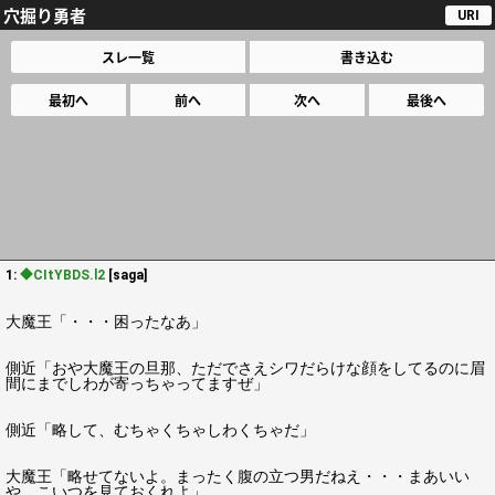
穴掘り勇者
URI
スレ一覧
書き込む
最初へ
前へ
次へ
最後へ
1:
◆CItYBDS.l2
[saga]
大魔王「・・・困ったなあ」
側近「おや大魔王の旦那、ただでさえシワだらけな顔をしてるのに眉
間にまでしわが寄っちゃってますぜ」
側近「略して、むちゃくちゃしわくちゃだ」
大魔王「略せてないよ。まったく腹の立つ男だねえ・・・まあいい
や、こいつを見ておくれよ」