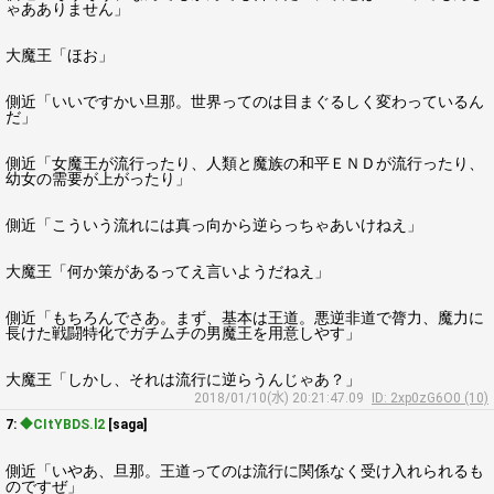
ゃあありません」
大魔王「ほお」
側近「いいですかい旦那。世界ってのは目まぐるしく変わっているん
だ」
側近「女魔王が流行ったり、人類と魔族の和平ＥＮＤが流行ったり、
幼女の需要が上がったり」
側近「こういう流れには真っ向から逆らっちゃあいけねえ」
大魔王「何か策があるってえ言いようだねえ」
側近「もちろんでさあ。まず、基本は王道。悪逆非道で膂力、魔力に
長けた戦闘特化でガチムチの男魔王を用意しやす」
大魔王「しかし、それは流行に逆らうんじゃあ？」
2018/01/10(水) 20:21:47.09
ID: 2xp0zG6O0 (10)
7:
◆CItYBDS.l2
[saga]
側近「いやあ、旦那。王道ってのは流行に関係なく受け入れられるも
のですぜ」