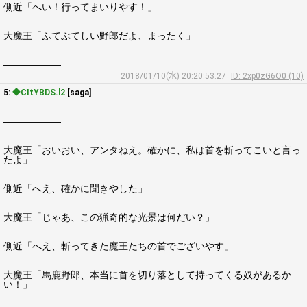
側近「へい！行ってまいりやす！」
大魔王「ふてぶてしい野郎だよ、まったく」
――――――
2018/01/10(水) 20:20:53.27
ID: 2xp0zG6O0 (10)
5:
◆CItYBDS.l2
[saga]
――――――
大魔王「おいおい、アンタねえ。確かに、私は首を斬ってこいと言っ
たよ」
側近「へえ、確かに聞きやした」
大魔王「じゃあ、この猟奇的な光景は何だい？」
側近「へえ、斬ってきた魔王たちの首でございやす」
大魔王「馬鹿野郎、本当に首を切り落として持ってくる奴があるか
い！」