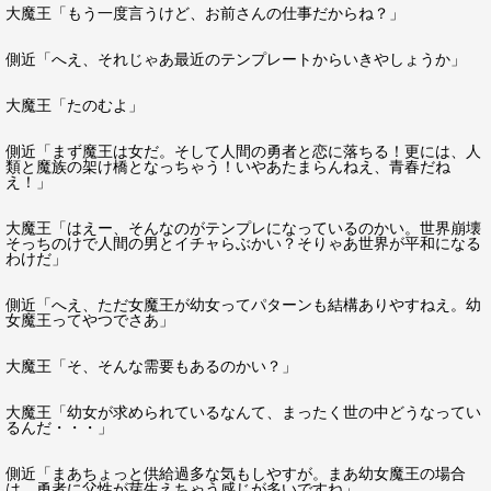
大魔王「もう一度言うけど、お前さんの仕事だからね？」
側近「へえ、それじゃあ最近のテンプレートからいきやしょうか」
大魔王「たのむよ」
側近「まず魔王は女だ。そして人間の勇者と恋に落ちる！更には、人
類と魔族の架け橋となっちゃう！いやあたまらんねえ、青春だね
え！」
大魔王「はえー、そんなのがテンプレになっているのかい。世界崩壊
そっちのけで人間の男とイチャらぶかい？そりゃあ世界が平和になる
わけだ」
側近「へえ、ただ女魔王が幼女ってパターンも結構ありやすねえ。幼
女魔王ってやつでさあ」
大魔王「そ、そんな需要もあるのかい？」
大魔王「幼女が求められているなんて、まったく世の中どうなってい
るんだ・・・」
側近「まあちょっと供給過多な気もしやすが。まあ幼女魔王の場合
は、勇者に父性が芽生えちゃう感じが多いですね」