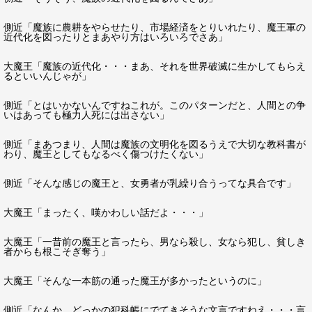
側近「魔族に農耕をやらせたり、市場経済をとりいれたり、魔王軍の
近代化を図ったりとまあやり方はいろいろでさあ」
大魔王「魔族の近代化・・・まあ、それを世界破滅に生かしてもらえ
るといいんじゃが」
側近「とはいかないんですねこれが。このパターンだと、人間との争
いはあっても極力人死には出さない」
側近「まあつまり、人間は魔族の文明化を図るうえで大切な教科書が
わり、魔王としてもなるべく傷つけたくない」
側近「そんな感じの魔王と、女勇者が乳繰り合うってな具合です」
大魔王「まったく、嘆かわしい話だよ・・・」
大魔王「一昔前の魔王と言ったら、男なら殺し、女なら犯し、貧しき
者からも根こそぎ奪う」
大魔王「そんな一本筋の通った魔王が多かったというのに」
側近「なんか、どっかの犯科帳にでてきそうな文言ですねえ・・・言