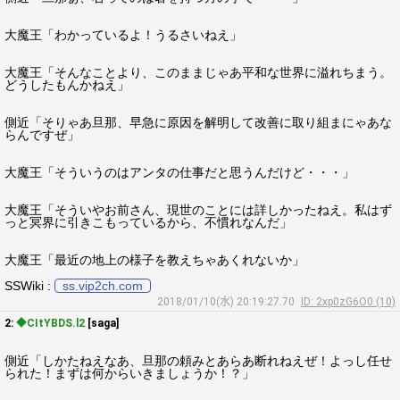
大魔王「わかっているよ！うるさいねえ」
大魔王「そんなことより、このままじゃあ平和な世界に溢れちまう。
どうしたもんかねえ」
側近「そりゃあ旦那、早急に原因を解明して改善に取り組まにゃあな
らんですぜ」
大魔王「そういうのはアンタの仕事だと思うんだけど・・・」
大魔王「そういやお前さん、現世のことには詳しかったねえ。私はず
っと冥界に引きこもっているから、不慣れなんだ」
大魔王「最近の地上の様子を教えちゃあくれないか」
SSWiki :
ss.vip2ch.com
2018/01/10(水) 20:19:27.70
ID: 2xp0zG6O0 (10)
2:
◆CItYBDS.l2
[saga]
側近「しかたねえなあ、旦那の頼みとあらあ断れねえぜ！よっし任せ
られた！まずは何からいきましょうか！？」