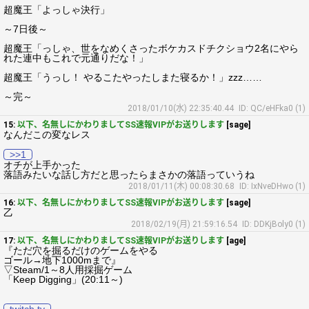
超魔王「よっしゃ決行」
～7日後～
超魔王「っしゃ、世をなめくさったボケカスドチクショウ2名にやら
れた連中もこれで元通りだな！」
超魔王「うっし！ やるこたやったしまた寝るか！」zzz……
～完～
2018/01/10(水) 22:35:40.44
ID: QC/eHFka0 (1)
15:
以下、名無しにかわりましてSS速報VIPがお送りします
[sage]
なんだこの変なレス
>>1
オチが上手かった
落語みたいな話し方だと思ったらまさかの落語っていうね
2018/01/11(木) 00:08:30.68
ID: IxNveDHwo (1)
16:
以下、名無しにかわりましてSS速報VIPがお送りします
[sage]
乙
2018/02/19(月) 21:59:16.54
ID: DDKjBoly0 (1)
17:
以下、名無しにかわりましてSS速報VIPがお送りします
[age]
『ただ穴を掘るだけのゲームをやる
ゴール→地下1000mまで』
▽Steam/1～8人用採掘ゲーム
「Keep Digging」(20:11～)