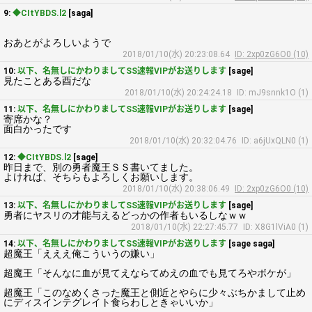
9:
◆CItYBDS.l2
[saga]
おあとがよろしいようで
2018/01/10(水) 20:23:08.64
ID: 2xp0zG6O0 (10)
10:
以下、名無しにかわりましてSS速報VIPがお送りします
[sage]
見たことある酉だな
2018/01/10(水) 20:24:24.18
ID: mJ9snnk1O (1)
11:
以下、名無しにかわりましてSS速報VIPがお送りします
[sage]
寄席かな？
面白かったです
2018/01/10(水) 20:32:04.76
ID: a6jUxQLN0 (1)
12:
◆CItYBDS.l2
[sage]
昨日まで、別の勇者魔王ＳＳ書いてました。
よければ、そちらもよろしくお願いします。
2018/01/10(水) 20:38:06.49
ID: 2xp0zG6O0 (10)
13:
以下、名無しにかわりましてSS速報VIPがお送りします
[sage]
勇者にヤスリの才能与えるどっかの作者もいるしなｗｗ
2018/01/10(水) 22:27:45.77
ID: X8G1lViA0 (1)
14:
以下、名無しにかわりましてSS速報VIPがお送りします
[sage saga]
超魔王「えええ俺こういうの嫌い」
超魔王「そんなに血が見てえならてめえの血でも見てろやボケが」
超魔王「このなめくさった魔王と側近とやらに少々ぶちかまして止め
にディスインテグレイト食らわしときゃいいか」