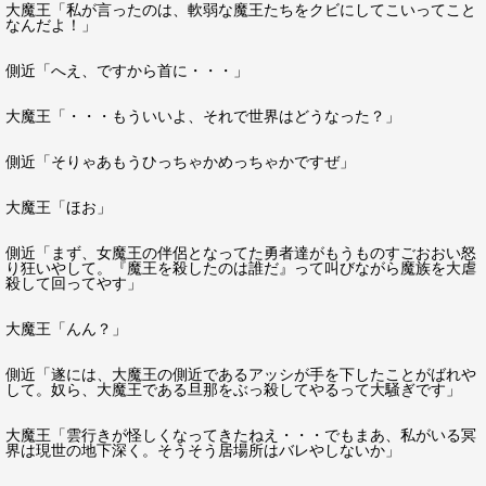
大魔王「私が言ったのは、軟弱な魔王たちをクビにしてこいってこと
なんだよ！」
側近「へえ、ですから首に・・・」
大魔王「・・・もういいよ、それで世界はどうなった？」
側近「そりゃあもうひっちゃかめっちゃかですぜ」
大魔王「ほお」
側近「まず、女魔王の伴侶となってた勇者達がもうものすごおおい怒
り狂いやして。『魔王を殺したのは誰だ』って叫びながら魔族を大虐
殺して回ってやす」
大魔王「んん？」
側近「遂には、大魔王の側近であるアッシが手を下したことがばれや
して。奴ら、大魔王である旦那をぶっ殺してやるって大騒ぎです」
大魔王「雲行きが怪しくなってきたねえ・・・でもまあ、私がいる冥
界は現世の地下深く。そうそう居場所はバレやしないか」