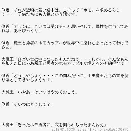
側近「それが近頃の若い連中は、こぞって『ホモ』を求めるらし
く・・・子供たちにも人気という話です」
側近「アッシは、こいつは受けるっと思いやして。属性を付与してみ
れば、あらびっくり」
側近「魔王と勇者のホモカップルが世界中に溢れちまったってわけで
さあ」
大魔王「ひどい世の中になったもんだねえ・・・しかし、そんなもん
を加えた日にゃあ魔王と勇者のホモカップルが増えるのも納得だよ」
側近「どうしやしょう・・・この間みたいに、ホモ魔王たちの首を切
り落としてきやしょうか？」
大魔王「いやあ、そいつはやめておこう」
側近「そいつはどうして？」
大魔王「怒ったホモ勇者に、穴を掘られちゃたまんねえ」
2018/01/10(水) 20:22:41.70
ID: 2xp0zG6O0 (10)