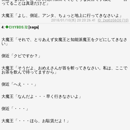
ってることは真逆だけど」
大魔王「よし、側近。アンタ、ちょっと地上に行ってきなさいよ」
2018/01/10(水) 20:20:26.41
ID: 2xp0zG6O0 (10)
4:
◆CItYBDS.l2
[saga]
大魔王「それで、とりあえず女魔王と知能派魔王をクビにしてきなさ
い」
側近「クビですか？」
大魔王「そうだよ、おめえさんが首を斬ってきなさい。私は、ここで
お茶を飲んで待ってますから」
側近「へえ・・・」
大魔王「なんだよ・・・早く行きなさいよ」
側近「・・・」
大魔王「・・・ほら、お駄賃だよ！」