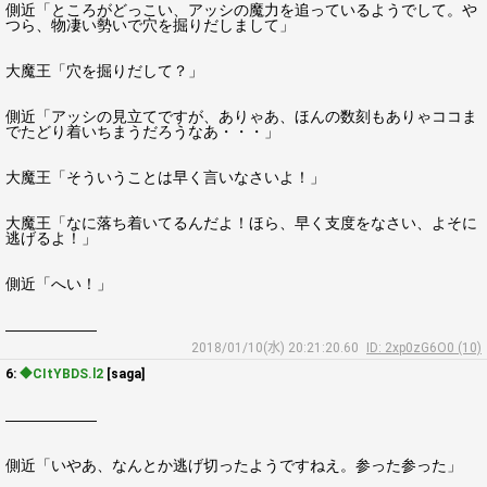
側近「ところがどっこい、アッシの魔力を追っているようでして。や
つら、物凄い勢いで穴を掘りだしまして」
大魔王「穴を掘りだして？」
側近「アッシの見立てですが、ありゃあ、ほんの数刻もありゃココま
でたどり着いちまうだろうなあ・・・」
大魔王「そういうことは早く言いなさいよ！」
大魔王「なに落ち着いてるんだよ！ほら、早く支度をなさい、よそに
逃げるよ！」
側近「へい！」
――――――
2018/01/10(水) 20:21:20.60
ID: 2xp0zG6O0 (10)
6:
◆CItYBDS.l2
[saga]
――――――
側近「いやあ、なんとか逃げ切ったようですねえ。参った参った」