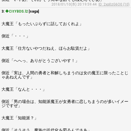
2018/01/10(水) 20:19:59.44
ID: 2xp0zG6O0 (10)
3:
◆CItYBDS.l2
[saga]
大魔王「もったいぶらずに話しておくれよ」
側近「・・・」
大魔王「仕方ないやつだねえ、ほらお駄賃だよ」
側近「へへっ、ありがとうございやす！」
側近「実は、人間の勇者と和解しちまうのは女の魔王に限ったことじ
ゃあねえんです」
大魔王「なんと・・・」
側近「男の場合は、知能派魔王が女勇者に恋しちまうのが多いイメー
ジですぜ」
大魔王「知能派？」
側近「そうそう、魔族の近代化を図るんでさあ」