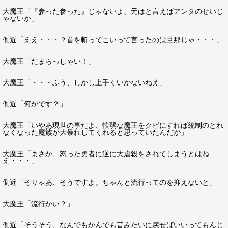
大魔王「『参った参った』じゃないよ、元はと言えばアンタのせいじ
ゃないか」
側近「ええ・・・？首を斬ってこいって言ったのは旦那じゃ・・・」
大魔王「だまらっしゃい！」
大魔王「・・・ふう、しかし上手くいかないねえ」
側近「何がです？」
大魔王「いやあ現世の事だよ、軟弱な魔王をクビにすれば統制のとれ
なくなった魔族が大暴れしてくれると思っていたんだが」
大魔王「まさか、怒った勇者に逆に大虐殺をされてしまうとはね
え・・・」
側近「そりゃあ、そうですよ。ちゃんと流行ってのを抑えないと」
大魔王「流行かい？」
側近「そうそう、なんでもかんでも昔みたいに戻せばいいってもんじ