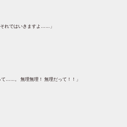
それではいきますよ……」
て……。 無理無理！ 無理だって！！」