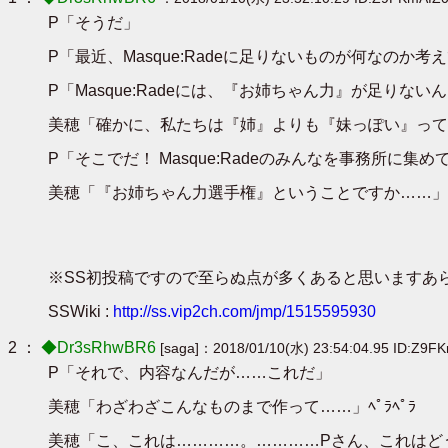
P「そうだ」
P「最近、Masque:Radeに足りないものが何なのか
P「Masque:Radeには、『お姉ちゃん力』が足りな
美穂「確かに、私たちは『姉』よりも『妹っぽい』って
P「そこでだ！ Masque:Radeのみんなを事務所に
美穂「『お姉ちゃん力選手権』ということですか……」
※SS初投稿ですので至らぬ点が多くあると思いますあ
SSWiki :
http://ss.vip2ch.com/jmp/1515595930
2 ：
◆Dr3sRhwBR6
[saga]：2018/01/10(水) 23:54:04.95 ID:Z9F
P「それで、内容なんだが……これだ」
美穂「わざわざこんなものまで作って……」ﾍﾟﾗﾍﾟﾗ
美穂「こ、これは…………。…………Pさん、これはどう