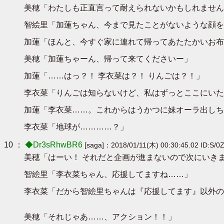
美穂「わたしも正直言って耐えられないかもしれません
智絵里「加蓮ちゃん、今まで見たことがないような顔を
加蓮「ほんと、今すぐ家に連れて帰ってあたたかいお布
美穂「加蓮ちゃーん、帰って来てくださいー」
加蓮「……はっ？！ 李衣菜は？！ りんごは？！」
李衣菜「りんごは知らないけど、私はずっとここにいた
加蓮「李衣菜……。これからはうかつに妹オーラ出しち
李衣菜「地球が…………？」
10 ：
◆Dr3sRhwBR6
[saga]：2018/01/11(木) 00:30:45.02 ID:S/
美穂「はーい！ それだと企画が進まないので次にいき
智絵里「李衣菜ちゃん、応援してますね……」
李衣菜「だから智絵里ちゃんは『応援してます』以外の
美穂「それじゃあ……、アクション！！」