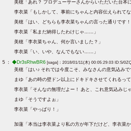
美穂「あれ？ プロデューサーさんからいただいた台本
李衣菜「もしかして、事前にちゃんと内容伝えられてな
美穂「はい、どちらも李衣菜ちゃんの言った通りです！
李衣菜「私まだ納得したわけじゃ……」
美穂「李衣菜ちゃん、何か言いました？」
李衣菜「い、いや、なんでもない……」
5 ：
◆Dr3sRhwBR6
[saga]：2018/01/11(木) 00:05:29.03 ID:S/0Z
美穂「はい♪ それでは今度こそ、みなさんの意気込みで
まゆ「あの時の壁ドン以上にドキドキさせてくれるって
李衣菜「そんなの無理だよー！ あと、これ意気込みじ
まゆ「そうですよぉ」
李衣菜「やっぱり！」
加蓮「本当は李衣菜より私の方が年下だけど、李衣菜か