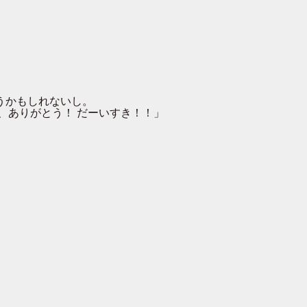
うかもしれないし。
、ありがとう！ だーいすき！！」