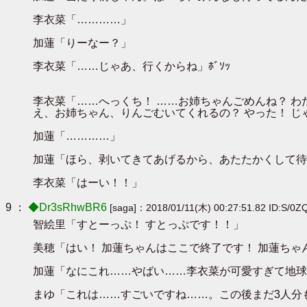
李衣菜「…………」
加蓮「りーなー？」
李衣菜「……じゃあ、行くからね」ﾎﾞｿｯ
李衣菜「……へっくち！ ……お姉ちゃんごめんね？ 
え、お姉ちゃん、りんごむいてくれるの？ やった！ じ
加蓮「…………」
加蓮「ほら、剥いてきてあげるから、あたたかくして待
李衣菜「はーい！！」
9 ：
◆Dr3sRhwBR6
[saga]：2018/01/11(木) 00:27:51.82 ID:S/0Z
智絵里「すとーっぷ！ すとっぷです！！」
美穂「はい！ 加蓮ちゃんはここで終了です！ 加蓮ちゃ
加蓮「なにこれ……やばい……李衣菜が可愛すぎて地球
まゆ「これは……すごいですね……。この後まだ3人分