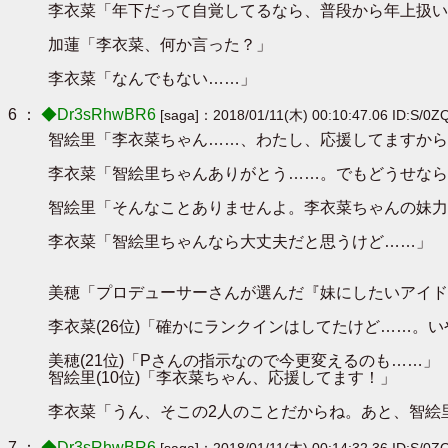
李衣菜「年下だって自覚してるなら、普段から年上扱い
加蓮「李衣菜、何か言った？」
李衣菜「なんでもない……」
6 ：
◆Dr3sRhwBR6
[saga]：2018/01/11(木) 00:10:47.06 ID:S/0Z
智絵里「李衣菜ちゃん……、わたし、応援してますから
李衣菜「智絵里ちゃんありがとう……。でもどうせなら
智絵里「そんなことありませんよ。李衣菜ちゃんの妹力
李衣菜「智絵里ちゃんなら大丈夫だと思うけど……」
美穂「プロデューサーさんが選んだ『妹にしたいアイド
李衣菜(26位)「確かにランクインはしてたけど……
美穂(21位)「Pさんの指示なので今更変えるのも……」
智絵里(10位)「李衣菜ちゃん、応援してます！」
李衣菜「うん、そこの2人のことだからね。あと、智絵
7 ：
◆Dr3sRhwBR6
[saga]：2018/01/11(木) 00:14:32.36 ID:S/0Z