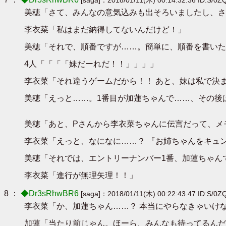
美穂「さて、みんなの意気込みも出そろいましたし、さ
李衣菜「私はまだ納得してないんだけど！」
美穂「それで、順番ですが……。簡単に、順番を書いた
4人「「「「妹だーれだ！！」」」」
李衣菜「それ違うゲームだから！！ あと、妹は私で決
美穂「えっと……。1番目が加蓮ちゃんで……、その後
美穂「あと、Pさんから李衣菜ちゃんに伝言だって、メ
李衣菜「えっと、なになに……？ 『お姉ちゃんをキュ
美穂「それでは、エントリーナンバー1番、加蓮ちゃん
李衣菜「進行が無理矢理！！」
8 ：
◆Dr3sRhwBR6
[saga]：2018/01/11(木) 00:22:43.47 ID:S/0Z
李衣菜「か、加蓮ちゃん……？ 本当にやらなきゃいけ
加蓮「当たり前じゃん。ほーら、みんなも待ってるんだ