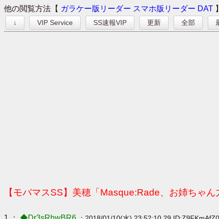
他の閲覧方法【
ガラケー版リーダー
スマホ版リーダー
DAT
↓
VIP Service
SS速報VIP
更新
全部
【モバマスSS】美穂「Masque:Rade、お姉ちゃ
1 ：
◆Dr3sRhwBR6
：2018/01/10(水) 23:52:10.29 ID:Z9FKmAfZ