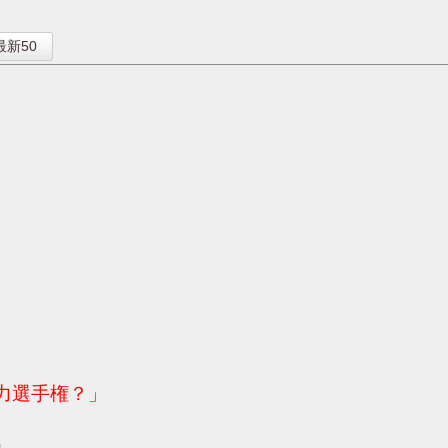
】
最新50
ん力選手権？」
0