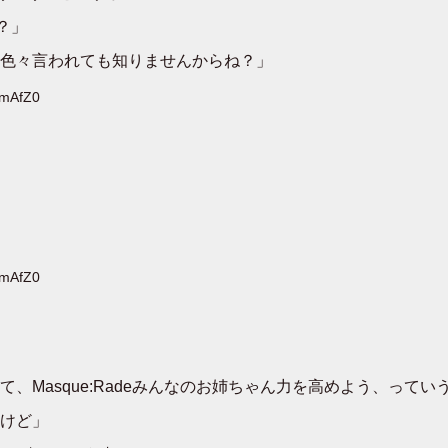
？」
色々言われても知りませんからね？」
KmAfZ0
KmAfZ0
、Masque:Radeみんなのお姉ちゃん力を高めよう、ってい
けど」