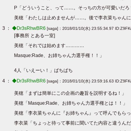
P「どういうこと、って……。そっちの方が可愛いだろ
美穂「わたしは止めませんが……。後で李衣菜ちゃんに
3 ：
◆Dr3sRhwBR6
[saga]：2018/01/10(水) 23:55:34.97 ID:Z9F
[事務所 とある一室]
美穂「それでは始めます…………
Masque:Rade、お姉ちゃん力選手権！！」
4人「いえーい！」ぱちぱち
4 ：
◆Dr3sRhwBR6
[saga]：2018/01/10(水) 23:59:16.63 ID:Z9F
美穂「まずは簡単にこの企画の趣旨を説明するね！」
美穂「Masque:Rade、お姉ちゃん力選手権とは！！」
美穂「李衣菜ちゃんに『お姉ちゃん』って呼んでもらって
李衣菜「ちょっと待って事前に聞いてた内容と違うんだ