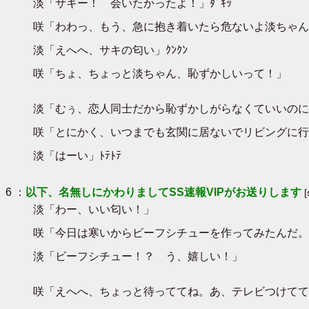
淡「サキー！ 会いたかったよ！」ﾀﾞｷｯ
咲「わわっ、もう、急に抱き着いたら危ないよ淡ちゃん
淡「えへへ、サキの匂い」ｸﾝｸﾝ
咲「ちょ、ちょっと淡ちゃん、恥ずかしいって！」
淡「むぅ、恋人同士だから恥ずかしがらなくていいのに
咲「とにかく、いつまでも玄関に居ないでリビングに行
淡「はーい」ﾄﾃﾄﾃ
6 ：
以下、名無しにかわりましてSS速報VIPがお送りします
淡「わー、いい匂い！」
咲「今日は寒いからビーフシチューを作ってみたんだ。
淡「ビーフシチュー！？ う、嬉しい！」
咲「えへへ、ちょっと待っててね。あ、テレビつけてて