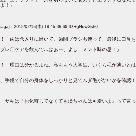
よ！」
[saga]：2018/02/15(木) 19:45:36.69 ID:+gNewGsh0
歯は念入りに磨いて、歯間ブラシも使って、最後に口臭を無くすう
ブレ〇ケアを飲んで…はぁー、よし、ミント味の息！」
！ 理由は分かるよね、私ももう大学生、いくら毛が薄いとは
、手鏡で自分の身体をしっかりと見てムダ毛がないかを確認！
 サキは『お化粧してなくても淡ちゃんは可愛いよ』って言っ