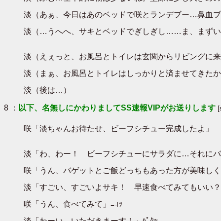
淡（あぁ、今日はあのベッドで咲とランデブー…鼻血ブ
淡（…うへへ、サキとベッドでぎしぎし……ま、まずい
淡（えぇっと、お風呂とトイレは玄関からリビングに来
淡（まぁ、お風呂とトイレはしっかりと済ませてきたか
淡（後は…）
8 ：
以下、名無しにかわりましてSS速報VIPがお送りします
咲「淡ちゃんお待たせ、ビーフシチュー完成したよ」
淡「わ、わー！ ビーフシチューにサラダに…それにバ
咲「うん、バゲットとご飯どっちもあった方が美味しく
淡「すごい、すごいよサキ！ 早速食べてみてもいい？
咲「うん、食べてみて」ﾆｺｯ
淡「わーい、いただきまーす！」ﾊﾟｸｯ