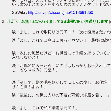
いし女の子とエッチをするためのエッチチケットもない
SSWiki :
http://ss.vip2ch.com/jmp/1518691360
2 ：
以下、名無しにかわりましてSS速報VIPがお送りします
淡「よし、これで爪切りは完了…！ 次は歯磨きだよね！ 
淡「よし、これで口臭は…おっと危ない！ 最後に飲む
淡「次にお風呂だけど…お風呂には手鏡を持っていくよ
入れしないと！」
淡「お風呂に入ったら、髪の毛もしっかりお手入れして
し、ゼウス並みに完璧！」
淡「そして、髪の毛を乾かして…ほんの少し、お化粧！
サキも喜ぶよね！」
淡「最後に、お気に入りの下着と可愛い洋服を着て…」
淡「よし、これで私の準備は完了！」