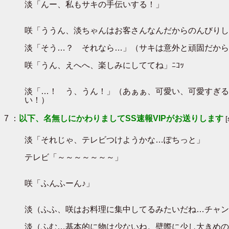
淡「んー、私もサキの手伝いする！」
咲「ううん、淡ちゃんはお客さんなんだからのんびりし
淡「そう…？ それなら…」（サキは意外と頑固だから
咲「うん、えへへ、楽しみにしててね」ﾆｺｯ
淡「…！ う、うん！」（あぁぁ、可愛い、可愛すぎる
い！）
7 ：
以下、名無しにかわりましてSS速報VIPがお送りします
淡「それじゃ、テレビつけようかな…ぽちっと」
テレビ「～～～～～～～」
咲「ふんふーん♪」
淡（ふふ、咲はお料理に集中してるみたいだね…チャン
淡（ふむ…基本的に物は少ないね。壁際に少し大きめの