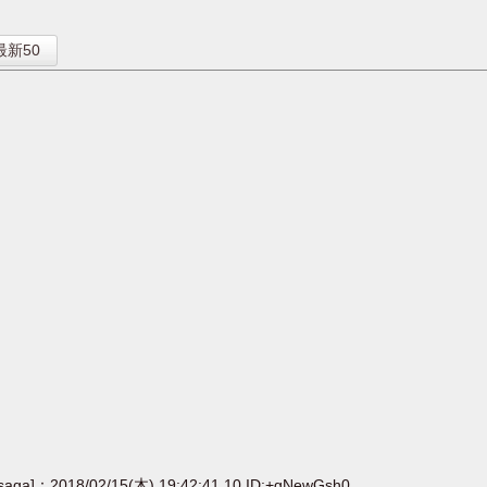
】
最新50
[saga]：2018/02/15(木) 19:42:41.10 ID:+gNewGsh0