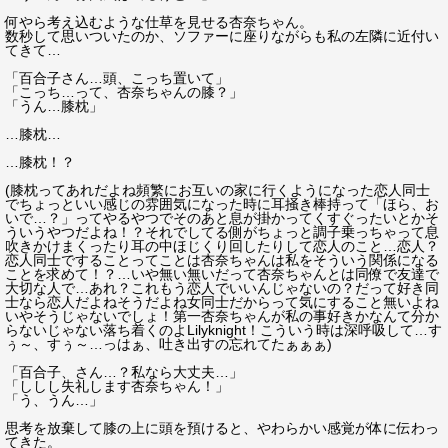
何やら考え込むような仕草を見せる杏奈ちゃん。
数秒して思いついたのか、ソファーに座りながらも私の左隣に近付い
てきて…
「百合子さん…頭、こっち置いて」
「こっち…って、杏奈ちゃんの膝？」
「うん…膝枕」
…膝枕…
…膝枕！？
(膝枕ってあれだよね頻繁にお互いの家に行くようになった恋人同士
でちょっといい感じの雰囲気になった時に耳掻き棒持って「ほら、お
いで…？」ってやるやつでそのあと息が掛かってくすぐったいとかそ
ういうやつだよね！？それでしてる側がちょっと調子乗っちゃって息
吹きかけまくったり耳の中ほじくり回したりして恋人のこと…恋人？
恋人同士ですることってことは杏奈ちゃんは私をそういう関係になる
ことを求めて！？…いや無い無いだって杏奈ちゃんとは同僚で友達で
大切な人で…あれ？これもう恋人でいいんじゃないの？だって好き同
士なら恋人だよねそうだよね女同士だからって気にすること無いよね
いやそうじゃないでしょ！第一杏奈ちゃんが私の事好きかなんて分か
らないじゃない落ち着くのよLilyknight！こういう時は深呼吸して…す
ぅ～、すぅ～…っはぁ、吐き出すの忘れてたぁぁぁ)
「百合子、さん…？私なら大丈夫…」
「ししし失礼します杏奈ちゃん！」
「う、うん…」
思考を放棄して膝の上に頭を預けると、やわらかい感覚が体に伝わっ
てきた。