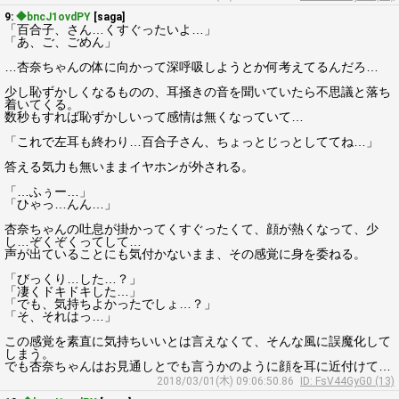
9:
◆bncJ1ovdPY
[saga]
「百合子、さん…くすぐったいよ…」
「あ、ご、ごめん」
…杏奈ちゃんの体に向かって深呼吸しようとか何考えてるんだろ…
少し恥ずかしくなるものの、耳掻きの音を聞いていたら不思議と落ち
着いてくる。
数秒もすれば恥ずかしいって感情は無くなっていて…
「これで左耳も終わり…百合子さん、ちょっとじっとしててね…」
答える気力も無いままイヤホンが外される。
「…ふぅー…」
「ひゃっ…んん…」
杏奈ちゃんの吐息が掛かってくすぐったくて、顔が熱くなって、少
し…ぞくぞくってして…
声が出ていることにも気付かないまま、その感覚に身を委ねる。
「びっくり…した…？」
「凄くドキドキした…」
「でも、気持ちよかったでしょ…？」
「そ、それはっ…」
この感覚を素直に気持ちいいとは言えなくて、そんな風に誤魔化して
しまう。
でも杏奈ちゃんはお見通しとでも言うかのように顔を耳に近付けて…
2018/03/01(木) 09:06:50.86
ID: FsV44GyG0 (13)