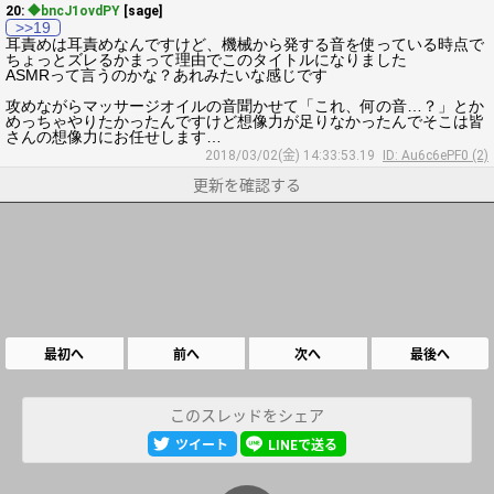
20:
◆bncJ1ovdPY
[sage]
>>19
耳責めは耳責めなんですけど、機械から発する音を使っている時点で
ちょっとズレるかまって理由でこのタイトルになりました
ASMRって言うのかな？あれみたいな感じです
攻めながらマッサージオイルの音聞かせて「これ、何の音…？」とか
めっちゃやりたかったんですけど想像力が足りなかったんでそこは皆
さんの想像力にお任せします…
2018/03/02(金) 14:33:53.19
ID: Au6c6ePF0 (2)
更新を確認する
最初へ
前へ
次へ
最後へ
このスレッドをシェア
ツイート
LINEで送る