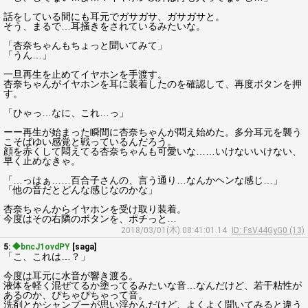
話をしている間にも耳元でガサガサ、ガサガサと。
そう、まるで…耳掻きをされているみたいな。
「杏奈ちゃんもちょっと聞いてみて」
「うん…」
一旦再生を止めてイヤホンを手渡す。
杏奈ちゃんがイヤホンを耳に装着したのを確認して、再度ボタンを押
す。
「ひゃっ…なに、これ…っ」
ーー再生が始まった瞬間に杏奈ちゃんが悶え始めた。多分耳元を襲う
こそばゆい感覚と戦っているんだろう。
顔を赤くして悶えてる杏奈ちゃんも可愛いな……いけないいけない、
早く止めなきゃ。
「…っはぁ……百合子さんの、言う通り…なんかヘンな感じ…」
「他の音だとどんな感じなのかな」
杏奈ちゃんからイヤホンを受け取り装着。
今度はその右隣のボタンを、ポチっと…
2018/03/01(木) 08:41:01.14
ID: FsV44GyG0 (13)
5:
◆bncJ1ovdPY
[saga]
「こ、これは…？」
今度は耳元に水音が響き渡る。
液体を軽く混ぜてるか塗ってるみたいな音…なんだけど、若干粘性が
あるのか、ぴちゃぴちゃって音。
洗剤とかシャンプーが思い浮かんだけど、よくよく聞いてみると違う