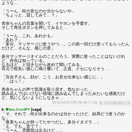
ような…
「うーん…何の音なのか分からないや」
「ちょっと…貸してみて…？」
杏奈ちゃんの言葉を聞いて、イヤホンを手渡す。
そして再生ボタンを押してみると…
「うーん…これ、あれかも」
「あれ？」
「多分、マッサージに使うやつ…。この前一回だけ塗ってもらったん
だけど…そんな、感じの音」
多分マッサージオイルのことだろう。実際に使ったことはないけれ
ど、存在は知っている。
なるほど、と頷きながら改めて聞いてみる。
耳元で程良い感じに鳴り響いて…正直、クセになりそう…
「百合子さん…顔が、こう…お見せ出来ない感じに…」
「…はっ！」
杏奈ちゃんの声で意識を取り戻す。危なかった…
踏み込んではいけない領域に踏み込んでしまったみたいな感覚だけ
ど、気にしないようにしなきゃ…
2018/03/01(木) 08:46:11.30
ID: FsV44GyG0 (13)
6:
◆bncJ1ovdPY
[saga]
「そ、それで…何が出来るのかは分かったけど、結局どう使うのか
な」
「亜美ちゃんが持ってたやつだし、多分イタズラ…」
「え、でも…音で？」
「うーん…雰囲気は出るけど…」