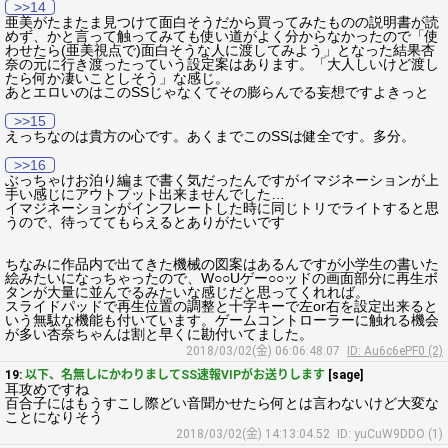
>>14
亜美がたまたま見つけて面白そうだから買ってみたものの説明書が読
めず、かと言って触ってみても使い道がよく分からなかったので「使
わせたら(亜美視点で)面白そうな人に渡してみよう」となった結果杏
奈の元に行き渡ったっていう設定案はあります。「大人しいけど渡し
たら何か凄いことしそう」な感じ。
あとエロいのはこのSSじゃなくてその膨らんでる妄想ですよきっと
>>15
えっちなのは貴方の心です。あくまでこのSSは健全です。多分。
>>16
ぶっちゃけお泊り編まで書く気だったんですがイマジネーションが上
手い感じにアウトプット出来ませんでした…
イマジネーションがインフレートした時に同じトリでライトすると思
うので、待っててもらえるとありがたいです
ちなみに作品内で出てきた機械の図案はあるんですが小学生の書いた
絵みたいになっちゃったので、W○○Uゲー○○ッドの画面部分に再生ボ
タンが大量に並んでるみたいな感じだと思ってくれれば。
スライドパッドで再生位置の調整と十字キーで左or右を設定出来ると
いう無駄な機能も付いています。ゲームコントローラーに触れる機会
が多い杏奈ちゃんは割と早くに勘付いてました。
2018/03/02(金) 06:06:48.07
ID: Au6c6ePF0 (2)
19:
以下、名無しにかわりましてSS速報VIPがお送りします
[sage]
耳攻めですね
百合子にはもうすこし際どい音聞かせたら何とは言わないけど大変な
ことになりそう
2018/03/02(金) 14:13:04.52
ID: yuCuW9DDO (1)