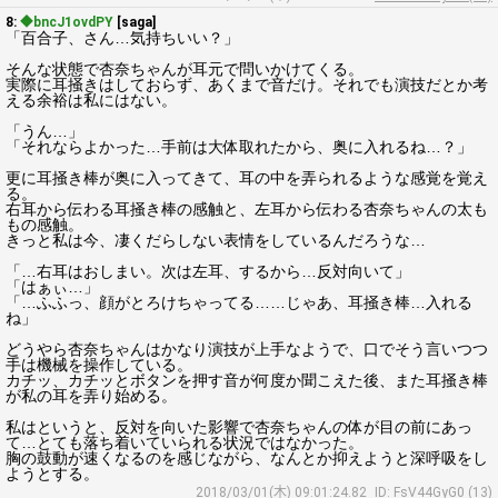
8:
◆bncJ1ovdPY
[saga]
「百合子、さん…気持ちいい？」
そんな状態で杏奈ちゃんが耳元で問いかけてくる。
実際に耳掻きはしておらず、あくまで音だけ。それでも演技だとか考
える余裕は私にはない。
「うん…」
「それならよかった…手前は大体取れたから、奥に入れるね…？」
更に耳掻き棒が奥に入ってきて、耳の中を弄られるような感覚を覚え
る。
右耳から伝わる耳掻き棒の感触と、左耳から伝わる杏奈ちゃんの太も
もの感触。
きっと私は今、凄くだらしない表情をしているんだろうな…
「…右耳はおしまい。次は左耳、するから…反対向いて」
「はぁぃ…」
「…ふふっ、顔がとろけちゃってる……じゃあ、耳掻き棒…入れる
ね」
どうやら杏奈ちゃんはかなり演技が上手なようで、口でそう言いつつ
手は機械を操作している。
カチッ、カチッとボタンを押す音が何度か聞こえた後、また耳掻き棒
が私の耳を弄り始める。
私はというと、反対を向いた影響で杏奈ちゃんの体が目の前にあっ
て…とても落ち着いていられる状況ではなかった。
胸の鼓動が速くなるのを感じながら、なんとか抑えようと深呼吸をし
ようとする。
2018/03/01(木) 09:01:24.82
ID: FsV44GyG0 (13)