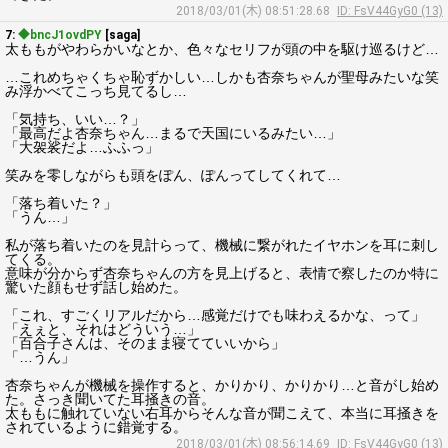
2018/03/01(木) 08:51:28.68
ID: FsV44GyG0 (13)
7:
◆bncJ1ovdPY
[saga]
太ももがやわらかいなとか、色々なセリフが頭の中を駆け巡るけど…
…これめちゃくちゃ恥ずかしい…しかも杏奈ちゃんが聖母みたいな笑
み浮かべてこっち見てるし…
「気持ち、いい…？」
「最高だよ杏奈ちゃん…まるで天国にいるみたい…」
「大袈裟だよ…ふふっ」
笑みを零しながらも頭をぽん、ぽんってしてくれて…
「落ち着いた？」
「うん…」
私が落ち着いたのを見計らって、機械に繋がれたイヤホンを耳に刺し
てくる。
意味が分からず杏奈ちゃんの方を見上げると、表情で察したのか特に
驚いた顔もせず話し始めた。
「これ、すごくリアルだから…感覚だけでも味わえるかな、って」
「えぇと、それはどういう…」
「百合子さんは、そのまま寝てていいから」
「…うん」
杏奈ちゃんが機械を操作すると、かりかり、かりかり…と音がし始め
た。さっき聞いてた耳掻きの音。
太ももに触れていない右耳からそんな音が聞こえて、本当に耳掻きを
されているように錯覚する。
2018/03/01(木) 08:56:14.69
ID: FsV44GyG0 (13)