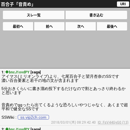
百合子「音責め」
URI
スレ一覧
書き込む
最初へ
前へ
次へ
最後へ
1:
◆bncJ1ovdPY
[saga]
アイマス(ミリオンライブ)より、七尾百合子と望月杏奈のSSです
濃い百合要素と若干の地の文が含まれます
5分おきくらいに書き溜め投下するだけなので割とあっさり終わるか
と思います
音責めでggったら出てくるような恐ろしいやつじゃなく、あくまで超
平和で健全なSSです
SSWiki :
ss.vip2ch.com
2018/03/01(木) 08:29:42.40
ID: FsV44GyG0 (13)
2:
◆bncJ1ovdPY
[saga]