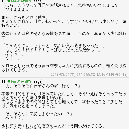
10:
◆bncJ1ovdPY
[saga]
「ほら、こうやって耳元でお話されると…気持ちいいでしょ…？」
「ひゃぁぁぁ…」
また、さっきと同じ感覚。
耳元で話されて、吐息が掛かって、くすぐったいけど…少しだけ、気
持ちいい。
杏奈ちゃんは私のそんな表情を見て満足したのか、耳元から少し離れ
て…
「ごめんなさい…ちょっと、気合い入れ過ぎちゃった…」
「も、もう！私ドキドキしっぱなしだったんだから！」
「ふふっ…」
「うぅ…」
ケロッとした顔でそう言う杏奈ちゃんに抗議するものの、軽く受け流
されてしまう。
2018/03/01(木) 09:10:55.82
ID: FsV44GyG0 (13)
11:
◆bncJ1ovdPY
[saga]
「あ、そろそろ百合子さんの家…行く…？」
本来の目的をすっかり忘れていたらしく、そういえばそう言ってたっ
けと考えながら帰り支度を始める。
でもさっきまでの時間はとても心地良くて…終わったことに少しだ
け、残念だと思ってしまった。
「そ、そんなに気持ちよかったの…？」
「へっ！？」
少し顔を赤くしながら杏奈ちゃんがそう問いかけてくる。