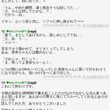
もしかして、顔に出てた…？
「うん…やめた瞬間、凄く残念そうな顔してた…」
「そ、そんな顔してたかな…？」
「だから…ね」
ドサッ、という音と共に、ソファに押し倒されてーー
2018/03/01(木) 09:16:11.95
ID: FsV44GyG0 (13)
12:
◆bncJ1ovdPY
[saga]
「後で、またしてあげるから…楽しみにしててね…」
「え、あ、う…」
「ふふっ」
耳元でそう囁かれて、ぞくぞくってしてしまう。
あぁ、杏奈ちゃんには敵わないよ…
「それじゃ、行こっ？」
「ま、待ってよ杏奈ちゃ～ん！」
いつの間にかONモードになっていた杏奈ちゃんに置いて行かれそう
になりながらも、追いかけるべく走り出した。
2018/03/01(木) 09:20:29.46
ID: FsV44GyG0 (13)
13:
◆bncJ1ovdPY
[saga]
これにて終わりです。
今朝の妄想を3時間程で書き起こしただけなのでおかしな点も多々あ
ると思いますが、あんゆりの尊さに免じてスルーしてくれるとありが
たいです
読んでくれた方、ありがとうございました