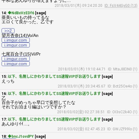
平和なあんゆりが増えますように…
2018/03/01(木) 09:24:20.20
ID: FsV44GyG0 (13)
14:
◆NdBxVzEDf6
[sage]
亜美いいもの持ってるな
エロくて良かった、乙です
>>2
望月杏奈(14)Vo/An
i.imgur.com
i.imgur.com
七尾百合子(15)Vi/Pr
i.imgur.com
i.imgur.com
2018/03/01(木) 19:10:44.71
ID: MtaJ8EIN0 (1)
15:
以下、名無しにかわりましてSS速報VIPがお送りします
[sage]
えっち
2018/03/01(木) 20:34:45.67
ID: Bct25Oe4o (1)
16:
以下、名無しにかわりましてSS速報VIPがお送りします
[sage]
乙
百合子がめっちゃ早口で妄想してたな
それでお泊まり編はいつですか？
2018/03/02(金) 02:27:38.51
ID: OI3sC2k4O (1)
17:
以下、名無しにかわりましてSS速報VIPがお送りします
[sage]
あんゆりｲｲ…。
2018/03/02(金) 02:47:45.23
ID: GWJZf99lo (1)
18:
◆bncJ1ovdPY
[sage]