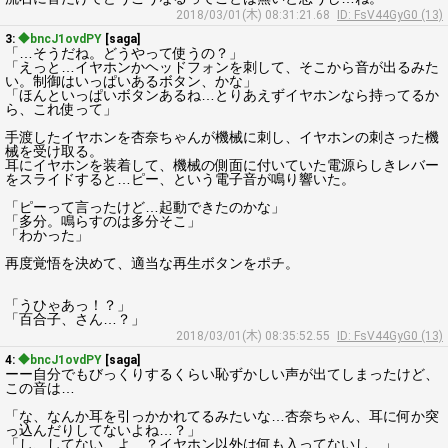
2018/03/01(木) 08:31:21.68
ID: FsV44GyG0 (13)
3:
◆bncJ1ovdPY
[saga]
「…そうだね。どうやって使うの？」
「えっと…イヤホンかヘッドフォンを刺して、そこから音が出るみた
い。制御はいっぱいあるボタン、かな」
「ほんといっぱいボタンあるね…とりあえずイヤホンなら持ってるか
ら、これ使って」
手渡したイヤホンを杏奈ちゃんが機械に刺し、イヤホンの刺さった機
械を受け取る。
耳にイヤホンを装着して、機械の側面に付いていた電源らしきレバー
をスライドすると…ピー、という電子音が鳴り響いた。
「ピーって言ったけど…起動できたのかな」
「多分。鳴らすのは多分そこ」
「わかった」
再度覚悟を決めて、適当な再生ボタンをポチ。
「うひゃあっ！？」
「百合子、さん…？」
2018/03/01(木) 08:35:52.55
ID: FsV44GyG0 (13)
4:
◆bncJ1ovdPY
[saga]
ーー自分でもびっくりするくらい恥ずかしい声が出てしまったけど、
この音は…
「な、なんか耳を引っかかれてるみたいな…杏奈ちゃん、耳に何か突
っ込んだりしてないよね…？」
「し、してない…よ…？イヤホン以外は何も入ってないし…」