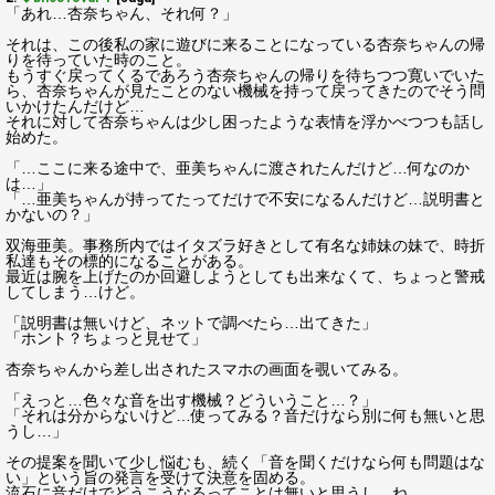
「あれ…杏奈ちゃん、それ何？」
それは、この後私の家に遊びに来ることになっている杏奈ちゃんの帰
りを待っていた時のこと。
もうすぐ戻ってくるであろう杏奈ちゃんの帰りを待ちつつ寛いでいた
ら、杏奈ちゃんが見たことのない機械を持って戻ってきたのでそう問
いかけたんだけど…
それに対して杏奈ちゃんは少し困ったような表情を浮かべつつも話し
始めた。
「…ここに来る途中で、亜美ちゃんに渡されたんだけど…何なのか
は…」
「…亜美ちゃんが持ってたってだけで不安になるんだけど…説明書と
かないの？」
双海亜美。事務所内ではイタズラ好きとして有名な姉妹の妹で、時折
私達もその標的になることがある。
最近は腕を上げたのか回避しようとしても出来なくて、ちょっと警戒
してしまう…けど。
「説明書は無いけど、ネットで調べたら…出てきた」
「ホント？ちょっと見せて」
杏奈ちゃんから差し出されたスマホの画面を覗いてみる。
「えっと…色々な音を出す機械？どういうこと…？」
「それは分からないけど…使ってみる？音だけなら別に何も無いと思
うし…」
その提案を聞いて少し悩むも、続く「音を聞くだけなら何も問題はな
い」という旨の発言を受けて決意を固める。
流石に音だけでどうこうなるってことは無いと思うし…ね。