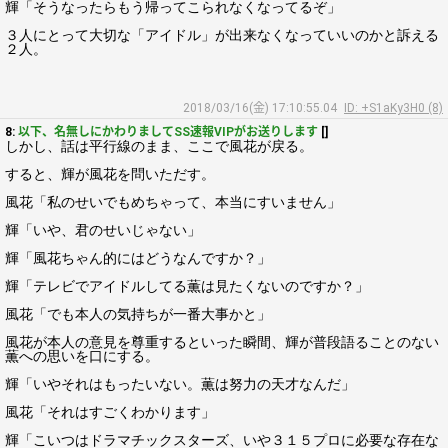
輝「そうなったらもう帰ってこられなくなってるぞ」
３人にとって大切な「アイドル」が出来なくなっていいのかと訴える
２人。
2018/03/16(金) 17:10:55.04
ID: +S1aKy3H0 (8)
8:
以下、名無しにかわりましてSS速報VIPがお送りします
[]
しかし、話は平行線のまま、ここで風花が戻る。
すると、輝が風花を問いただす。
風花「私のせいでもめちゃって、本当にすいません」
輝「いや、君のせいじゃない」
輝「風花ちゃん的にはどうなんですか？」
輝「テレビでアイドルしてる薫は見たくないのですか？」
風花「でも本人の気持ちが一番大事かと」
風花が本人の意見を尊重するといった瞬間、輝が普段語ることのない
薫への思いを口にする。
輝「いやそれはもったいない。薫は努力の天才なんだ」
風花「それはすごくわかります」
輝「こいつはドラマチックスターズ、いや３１５プロに必要な存在な