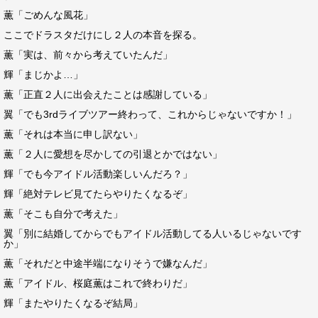
薫「ごめんな風花」
ここでドラスタだけにし２人の本音を探る。
薫「実は、前々から考えていたんだ」
輝「まじかよ…」
薫「正直２人に出会えたことは感謝している」
翼「でも3rdライブツアー終わって、これからじゃないですか！」
薫「それは本当に申し訳ない」
薫「２人に愛想を尽かしての引退とかではない」
輝「でも今アイドル活動楽しいんだろ？」
輝「絶対テレビ見てたらやりたくなるぞ」
薫「そこも自分で考えた」
翼「別に結婚してからでもアイドル活動してる人いるじゃないです
か」
薫「それだと中途半端になりそうで嫌なんだ」
薫「アイドル、桜庭薫はこれで終わりだ」
輝「またやりたくなるぞ結局」