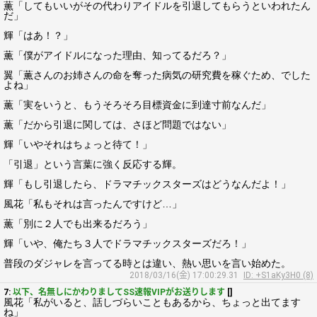
薫「してもいいがその代わりアイドルを引退してもらうといわれたん
だ」
輝「はあ！？」
薫「僕がアイドルになった理由、知ってるだろ？」
翼「薫さんのお姉さんの命を奪った病気の研究費を稼ぐため、でした
よね」
薫「実をいうと、もうそろそろ目標資金に到達寸前なんだ」
薫「だから引退に関しては、さほど問題ではない」
輝「いやそれはちょっと待て！」
「引退」という言葉に強く反応する輝。
輝「もし引退したら、ドラマチックスターズはどうなんだよ！」
風花「私もそれは言ったんですけど…」
薫「別に２人でも出来るだろう」
輝「いや、俺たち３人でドラマチックスターズだろ！」
普段のダジャレを言ってる時とは違い、熱い思いを言い始めた。
2018/03/16(金) 17:00:29.31
ID: +S1aKy3H0 (8)
7:
以下、名無しにかわりましてSS速報VIPがお送りします
[]
風花「私がいると、話しづらいこともあるから、ちょっと出てます
ね」