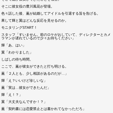
そこに彼女役の豊川風花が登場。
色々話した後、薫が結婚してアイドルを引退する旨を告げる。
果して輝と翼はどんな反応を見せるのか。
モニタリングSTART！
スタッフ「すいません。前のロケがおしていて、ディレクターとカメ
ラマンが遅れているので少々お待ちください」
輝「あ、はい」
翼「わかりました」
しばしの待ち時間。
ここで、薫が彼女ができたと打ち明ける。
薫「２人とも、少し相談があるのだが…」
輝「え？いいけど珍しいな」
薫「実は…彼女ができたんだ」
輝「え！？」
翼「大丈夫なんですか！？」
薫「契約書には恋愛禁止とは書かれてなかっただろ」