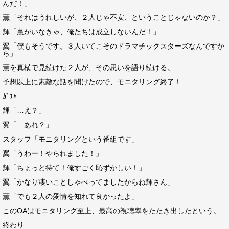
んだ！」
薫「それはうれしいが、２人じゃ不安、ということじゃないのか？」
輝「薫がいなきゃ、俺たちは成立しないんだ！」
翼「僕もそうです。３人いてこそのドラマチックスターズなんですか
ら」
薫を真横で見続けた２人が、その思いを語り続ける。
予想以上に素敵な話を聞けたので、モニタリング終了！
ｶﾞﾁｬ
輝「…え？」
翼「…あれ？」
スタッフ「モニタリングという番組です」
翼「うわー！やられました！」
輝「ちょっと待て！俺すごく恥ずかしい！」
翼「かなり凄いことしゃべってましたからね輝さん」
薫「でも２人の愛情を知れて良かったよ」
このOAはモニタリング至上、最高の視聴率をたたき出したという。
終わり