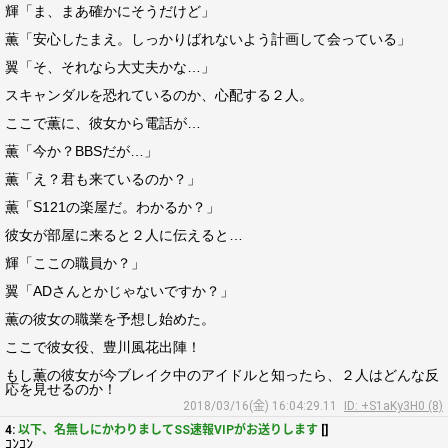
輝「ま、まあ確かにそうだけど」
薫「安心したまえ。しっかりばれないよう計画して会っている」
翼「そ、それなら大丈夫かな…」
スキャンダルを恐れているのか、心配する２人。
ここで薫に、彼女から電話が…
薫「今か？BBSだが…」
薫「え？君も来ているのか？」
薫「S121の楽屋だ。わかるか？」
彼女が部屋に来ると２人に伝えると…
輝「ここの職員か？」
翼「ADさんとかじゃないですか？」
薫の彼女の職業を予想し始めた。
ここで彼女役、豊川風花出陣！
もし薫の彼女が今ブレイク中のアイドルと知ったら、２人はどんな反
応を見せるのか！
2018/03/16(金) 16:04:29.11
ID: +S1aKy3H0 (8)
4:
以下、名無しにかわりましてSS速報VIPがお送りします
[]
ｺﾝｺﾝ