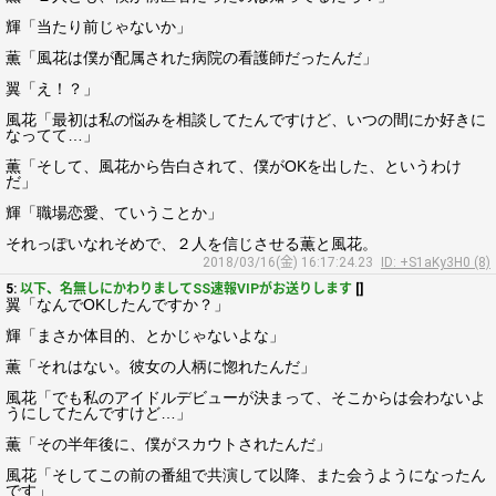
輝「当たり前じゃないか」
薫「風花は僕が配属された病院の看護師だったんだ」
翼「え！？」
風花「最初は私の悩みを相談してたんですけど、いつの間にか好きに
なってて…」
薫「そして、風花から告白されて、僕がOKを出した、というわけ
だ」
輝「職場恋愛、ていうことか」
それっぽいなれそめで、２人を信じさせる薫と風花。
2018/03/16(金) 16:17:24.23
ID: +S1aKy3H0 (8)
5:
以下、名無しにかわりましてSS速報VIPがお送りします
[]
翼「なんでOKしたんですか？」
輝「まさか体目的、とかじゃないよな」
薫「それはない。彼女の人柄に惚れたんだ」
風花「でも私のアイドルデビューが決まって、そこからは会わないよ
うにしてたんですけど…」
薫「その半年後に、僕がスカウトされたんだ」
風花「そしてこの前の番組で共演して以降、また会うようになったん
です」