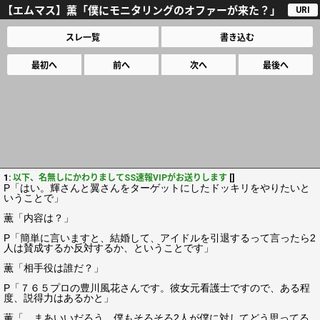
【エムマス】薫「僕にモニタリングのオファーが来た？」
URI
スレ一覧
書き込む
最初へ
前へ
次へ
最後へ
1:
以下、名無しにかわりましてSS速報VIPがお送りします
[]
P「はい。輝さんと翼さんをターゲットにしたドッキリをやりたいと
いうことで」
薫「内容は？」
P「簡単に言いますと、結婚して、アイドルを引退するって言ったら2
人は賛成するか反対するか、ということです」
薫「相手役は誰だ？」
P「７６５プロの豊川風花さんです。彼女元看護士ですので、ある程
度、説得力はあるかと」
薫「…まあいいだろう。僕もそろそろ2人が僕に対してどう思ってる