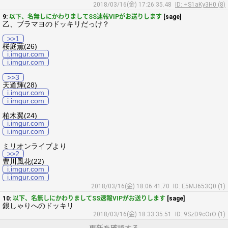
2018/03/16(金) 17:26:35.48
ID: +S1aKy3H0 (8)
9:
以下、名無しにかわりましてSS速報VIPがお送りします
[sage]
乙、ブラマヨのドッキリだっけ？
>>1
桜庭薫(26)
i.imgur.com
i.imgur.com
>>3
天道輝(28)
i.imgur.com
i.imgur.com
柏木翼(24)
i.imgur.com
i.imgur.com
ミリオンライブより
>>2
豊川風花(22)
i.imgur.com
i.imgur.com
2018/03/16(金) 18:06:41.70
ID: E5MJ653Q0 (1)
10:
以下、名無しにかわりましてSS速報VIPがお送りします
[sage]
銀しゃりへのドッキリ
2018/03/16(金) 18:33:35.51
ID: 9SzD9cOrO (1)