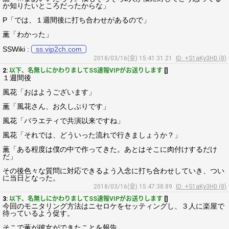
か知りたいところだったからな」
P「では、１週間後に打ち合わせがあるので」
薫「わかった」
SSWiki :
ss.vip2ch.com
2018/03/16(金) 15:41:31.21
ID: +S1aKy3H0 (8)
2:
以下、名無しにかわりましてSS速報VIPがお送りします
[]
１週間後
風花「おはようございます」
薫「風花さん、お久しぶりです」
風花「バラエティで共演以来ですね」
風花「それでは、どういった流れで行きましょうか？」
薫「ある程度は僕の中で作ってきた。あとはそこに肉付けするだけ
だ」
その後色々な質問に対応できるよう入念に打ち合わせしていき、つい
に当日となった。
2018/03/16(金) 15:47:38.89
ID: +S1aKy3H0 (8)
3:
以下、名無しにかわりましてSS速報VIPがお送りします
[]
今回のモニタリング方法はニセロケをセッティングし、３人に楽屋で
待っているよう促す。
そこで薫が彼女ができたことを報告。