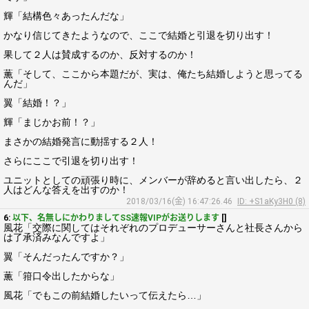
輝「結構色々あったんだな」
かなり信じてきたようなので、ここで結婚と引退を切り出す！
果して２人は賛成するのか、反対するのか！
薫「そして、ここから本題だが、実は、俺たち結婚しようと思ってる
んだ」
翼「結婚！？」
輝「まじかお前！？」
まさかの結婚発言に動揺する２人！
さらにここで引退を切り出す！
ユニットとしての頑張り時に、メンバーが辞めると言い出したら、２
人はどんな答えを出すのか！
2018/03/16(金) 16:47:26.46
ID: +S1aKy3H0 (8)
6:
以下、名無しにかわりましてSS速報VIPがお送りします
[]
風花「交際に関してはそれぞれのプロデューサーさんと社長さんから
は了承済みなんですよ」
翼「そんだったんですか？」
薫「箝口令出したからな」
風花「でもこの前結婚したいって伝えたら…」