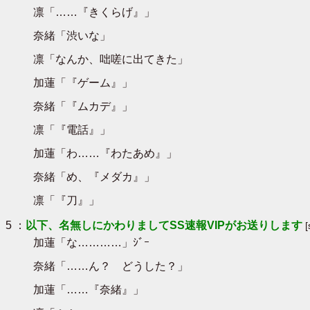
凛「……『きくらげ』」
奈緒「渋いな」
凛「なんか、咄嗟に出てきた」
加蓮「『ゲーム』」
奈緒「『ムカデ』」
凛「『電話』」
加蓮「わ……『わたあめ』」
奈緒「め、『メダカ』」
凛「『刀』」
5 ：
以下、名無しにかわりましてSS速報VIPがお送りします
加蓮「な…………」ｼﾞｰ
奈緒「……ん？ どうした？」
加蓮「……『奈緒』」