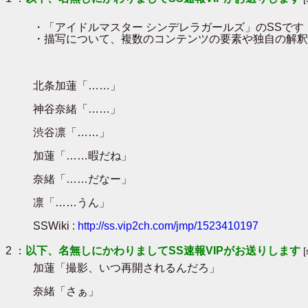
・「アイドルマスター シンデレラガールズ」のSSです
・描写について、複数のコンテンツの要素や独自の解釈
北条加蓮「……」
神谷奈緒「……」
渋谷凛「……」
加蓮「……暇だね」
奈緒「……だなー」
凛「……うん」
SSWiki :
http://ss.vip2ch.com/jmp/1523410197
2 ：
以下、名無しにかわりましてSS速報VIPがお送りします
加蓮「撮影、いつ再開されるんだろ」
奈緒「さぁ」