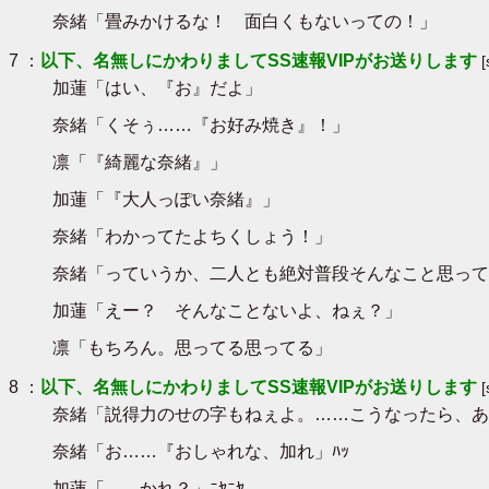
奈緒「畳みかけるな！ 面白くもないっての！」
7 ：
以下、名無しにかわりましてSS速報VIPがお送りします
加蓮「はい、『お』だよ」
奈緒「くそぅ……『お好み焼き』！」
凛「『綺麗な奈緒』」
加蓮「『大人っぽい奈緒』」
奈緒「わかってたよちくしょう！」
奈緒「っていうか、二人とも絶対普段そんなこと思って
加蓮「えー？ そんなことないよ、ねぇ？」
凛「もちろん。思ってる思ってる」
8 ：
以下、名無しにかわりましてSS速報VIPがお送りします
奈緒「説得力のせの字もねぇよ。……こうなったら、あ
奈緒「お……『おしゃれな、加れ」ﾊｯ
加蓮「……かれ？」ﾆﾔﾆﾔ