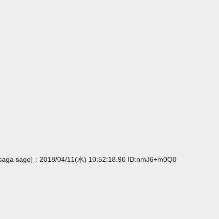
[saga sage]：2018/04/11(水) 10:52:18.90 ID:nmJ6+m0Q0