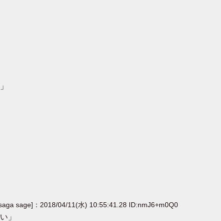
」
[saga sage]：2018/04/11(水) 10:55:41.28 ID:nmJ6+m0Q0
い」