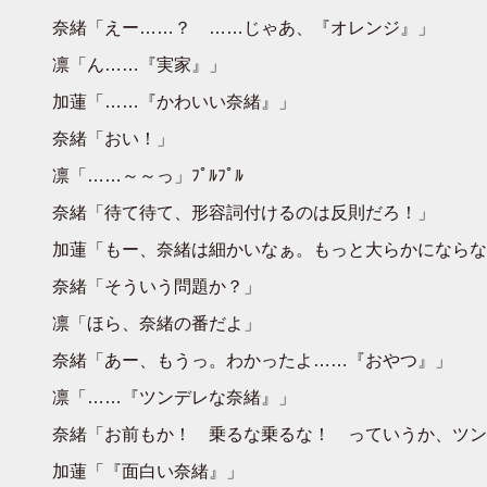
奈緒「えー……？ ……じゃあ、『オレンジ』」
凛「ん……『実家』」
加蓮「……『かわいい奈緒』」
奈緒「おい！」
凛「……～～っ」ﾌﾟﾙﾌﾟﾙ
奈緒「待て待て、形容詞付けるのは反則だろ！」
加蓮「もー、奈緒は細かいなぁ。もっと大らかにならな
奈緒「そういう問題か？」
凛「ほら、奈緒の番だよ」
奈緒「あー、もうっ。わかったよ……『おやつ』」
凛「……『ツンデレな奈緒』」
奈緒「お前もか！ 乗るな乗るな！ っていうか、ツン
加蓮「『面白い奈緒』」