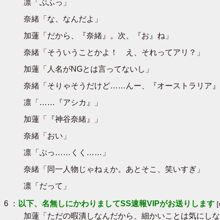
凛「ぷふっ」
奈緒「な、なんだよ」
加蓮「だから、『奈緒』。次、『お』ね」
奈緒「そういうことかよ！ え、それってアリ？」
加蓮「人名がNGとは言ってないし」
奈緒「そりゃそうだけど……んー、『オーストラリア』
凛「……『アシカ』」
加蓮「『神谷奈緒』」
奈緒「おい」
凛「ぷっ……くく……」
奈緒「同一人物じゃねぇか。あとそこ、笑いすぎ」
凛「だって」
6 ：
以下、名無しにかわりましてSS速報VIPがお送りします
加蓮「ただの暇潰しなんだから、細かいことは気にしな