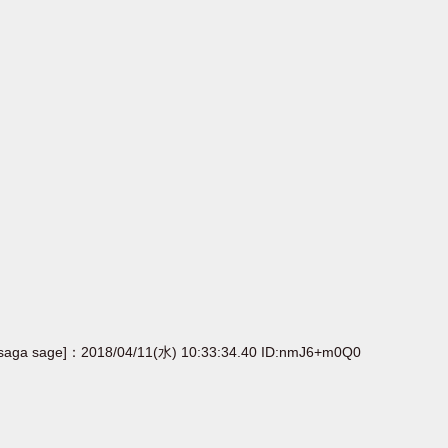
[saga sage]：2018/04/11(水) 10:33:34.40 ID:nmJ6+m0Q0