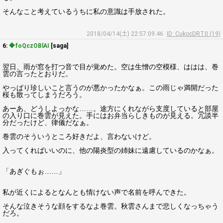
そんなこと考えているうちに私の意識は手放された。
2018/04/14(土) 22:57:09.46
ID: CukocDRT0 (19)
6:
◆foQczOBlAI
[saga]
翌日、雨が窓を打つ音で目が覚めた。空は生憎の空模様、ははは、巻
雲の言ったとおりだ。
やっぱり珍しいこと言うのが悪かったかなぁ。この雨じゃ満開だった
桜も散ってしまうだろう。
あーあ、どうしよっかな……。途方にくれながら支度していると部屋
の入り口に巻雲が見えた。手にはお弁当らしきものが見える。冗談半
分だったけど、律儀だなぁ。
巻雲のそういうところ好きだよ、言わないけど。
入ってくればいいのに、他の陽炎型の姉妹に遠慮しているのかなぁ。
「あぎぐもぉ……」
私が近くによるとなんとも情けない声で名前を呼んできた。
そんな泣きそうな顔をするなよ巻雲。秋雲さんまで悲しくなっちゃう
だろ。