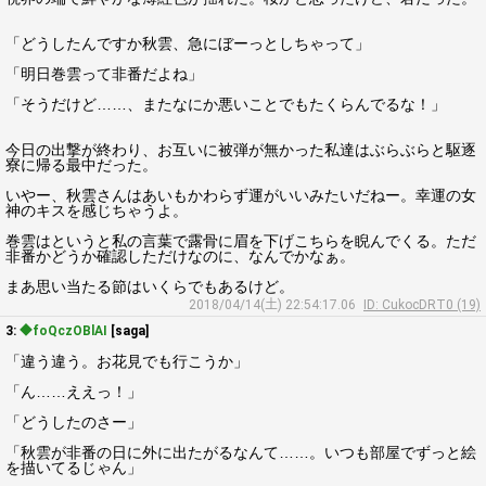
「どうしたんですか秋雲、急にぼーっとしちゃって」
「明日巻雲って非番だよね」
「そうだけど……、またなにか悪いことでもたくらんでるな！」
今日の出撃が終わり、お互いに被弾が無かった私達はぶらぶらと駆逐
寮に帰る最中だった。
いやー、秋雲さんはあいもかわらず運がいいみたいだねー。幸運の女
神のキスを感じちゃうよ。
巻雲はというと私の言葉で露骨に眉を下げこちらを睨んでくる。ただ
非番かどうか確認しただけなのに、なんでかなぁ。
まあ思い当たる節はいくらでもあるけど。
2018/04/14(土) 22:54:17.06
ID: CukocDRT0 (19)
3:
◆foQczOBlAI
[saga]
「違う違う。お花見でも行こうか」
「ん……ええっ！」
「どうしたのさー」
「秋雲が非番の日に外に出たがるなんて……。いつも部屋でずっと絵
を描いてるじゃん」