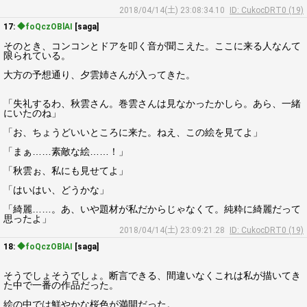
2018/04/14(土) 23:08:34.10
ID: CukocDRT0 (19)
17:
◆foQczOBlAI
[saga]
そのとき、コンコンとドアを叩く音が聞こえた。ここに来る人なんて
限られている。
大方の予想通り、夕雲姉さんが入ってきた。
「失礼するわ、秋雲さん。巻雲さんは見なかったかしら。あら、一緒
にいたのね」
「お、ちょうどいいところに来た。ねえ、この絵を見てよ」
「まぁ……素敵な絵……！」
「秋雲ぉ、私にも見せてよ」
「はいはい、どうかな」
「綺麗……。あ、いや題材が私だからじゃなくて。純粋に綺麗だって
思ったよ」
2018/04/14(土) 23:09:21.28
ID: CukocDRT0 (19)
18:
◆foQczOBlAI
[saga]
そうでしょそうでしょ。断言できる、間違いなくこれは私が描いてき
た中で一番の作品だった。
絵の中では鮮やかな桜色が満開だった。