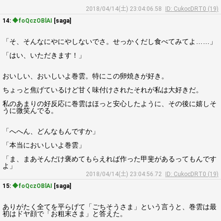
2018/04/14(土) 23:04:06.58
ID: CukocDRT0 (19)
14:
◆foQczOBlAI
[saga]
「そ、そんなにやにやしないでさ。せっかくだし食べてみてよ……」
「はい、いただきます！」
おいしい、おいしいよ巻雲。特にこの卵焼きが好き。
ちょっと焦げているけど甘く味付けされたそれが私は大好きだ。
私のあまりの好反応に巻雲はほっと安心したように、その後に嬉しそ
うに微笑んでる。
「へへん、どんなもんですか」
「本当においしいよ巻雲」
「ま、まあそんだけ褒めてもらえれば作った甲斐があるってもんです
よ」
2018/04/14(土) 23:04:56.72
ID: CukocDRT0 (19)
15:
◆foQczOBlAI
[saga]
ありがたく全てを平らげて「ごちそうさま」という言うと、巻雲は最
初はドヤ顔で「お粗末さま」と答えた。