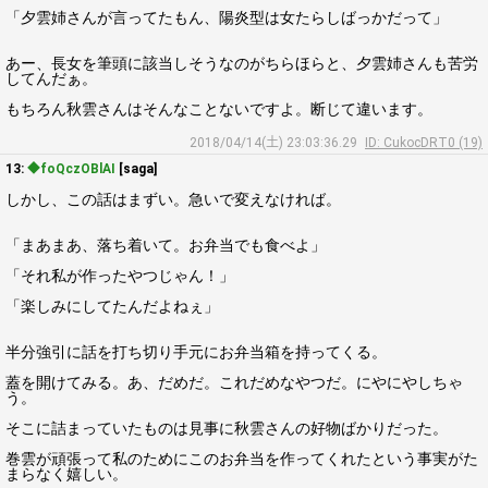
「夕雲姉さんが言ってたもん、陽炎型は女たらしばっかだって」
あー、長女を筆頭に該当しそうなのがちらほらと、夕雲姉さんも苦労
してんだぁ。
もちろん秋雲さんはそんなことないですよ。断じて違います。
2018/04/14(土) 23:03:36.29
ID: CukocDRT0 (19)
13:
◆foQczOBlAI
[saga]
しかし、この話はまずい。急いで変えなければ。
「まあまあ、落ち着いて。お弁当でも食べよ」
「それ私が作ったやつじゃん！」
「楽しみにしてたんだよねぇ」
半分強引に話を打ち切り手元にお弁当箱を持ってくる。
蓋を開けてみる。あ、だめだ。これだめなやつだ。にやにやしちゃ
う。
そこに詰まっていたものは見事に秋雲さんの好物ばかりだった。
巻雲が頑張って私のためにこのお弁当を作ってくれたという事実がた
まらなく嬉しい。