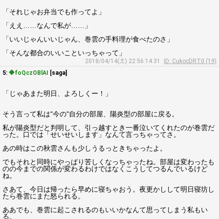
「それじゃお弁当でも作ってよ」
「ええ……なんで私が……」
「いいじゃんいいじゃん、巻雲の手料理が食べたのさ」
「そんな都合のいいこといっちゃって」
2018/04/14(土) 22:56:14.31
ID: CukocDRT0 (19)
5:
◆foQczOBlAI
[saga]
「じゃあまた明日、よろしくー！」
そう言って私は"今の"自分の部屋、陽炎型の部屋に戻る。
私が陽炎型だと判明して、引っ越すとき一番泣いてくれたのが巻雲だ
った。口では「せいせいします」なんて言っちゃってさ。
あの時はこの秋雲さんも少しうるっときちゃったよ。
でもそれと同時にやっぱり苦しくなっちゃったね。部屋は変わったも
のの今までの関係が変わるわけではなくこうしてつるんでいるけど
ね。
さあて、今日は帰ったら早めに寝ちゃおう。夜更かしして明日寝坊し
たら巻雲にまた怒られる。
ああでも、巻雲に起こされるのもいいかなんて思ってしまう私もい
る。