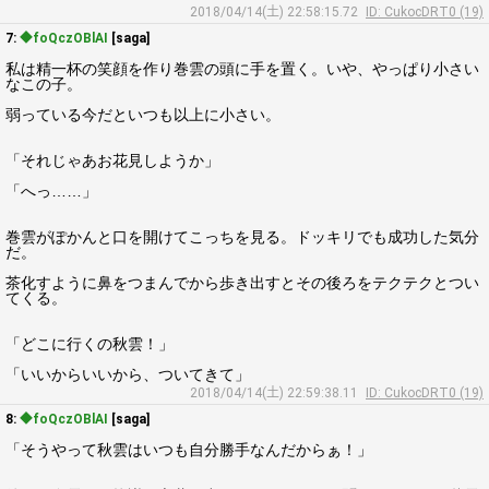
2018/04/14(土) 22:58:15.72
ID: CukocDRT0 (19)
7:
◆foQczOBlAI
[saga]
私は精一杯の笑顔を作り巻雲の頭に手を置く。いや、やっぱり小さい
なこの子。
弱っている今だといつも以上に小さい。
「それじゃあお花見しようか」
「へっ……」
巻雲がぽかんと口を開けてこっちを見る。ドッキリでも成功した気分
だ。
茶化すように鼻をつまんでから歩き出すとその後ろをテクテクとつい
てくる。
「どこに行くの秋雲！」
「いいからいいから、ついてきて」
2018/04/14(土) 22:59:38.11
ID: CukocDRT0 (19)
8:
◆foQczOBlAI
[saga]
「そうやって秋雲はいつも自分勝手なんだからぁ！」