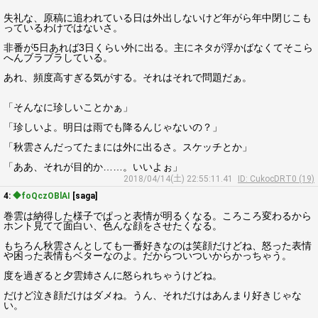
失礼な、原稿に追われている日は外出しないけど年がら年中閉じこも
っているわけではないさ。
非番が5日あれば3日くらい外に出る。主にネタが浮かばなくてそこら
へんブラブラしている。
あれ、頻度高すぎる気がする。それはそれで問題だぁ。
「そんなに珍しいことかぁ」
「珍しいよ。明日は雨でも降るんじゃないの？」
「秋雲さんだってたまには外に出るさ。スケッチとか」
「ああ、それが目的か……。いいよぉ」
2018/04/14(土) 22:55:11.41
ID: CukocDRT0 (19)
4:
◆foQczOBlAI
[saga]
巻雲は納得した様子でぱっと表情が明るくなる。ころころ変わるから
ホント見てて面白い、色んな顔をさせたくなる。
もちろん秋雲さんとしても一番好きなのは笑顔だけどね、怒った表情
や困った表情もベターなのよ。だからついついからかっちゃう。
度を過ぎると夕雲姉さんに怒られちゃうけどね。
だけど泣き顔だけはダメね。うん、それだけはあんまり好きじゃな
い。