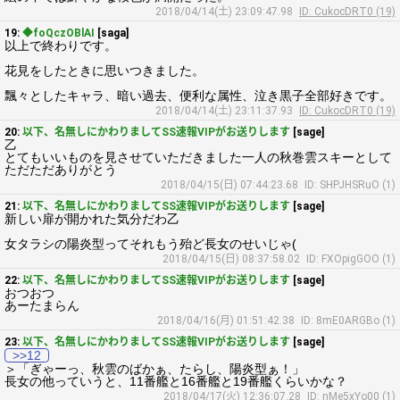
2018/04/14(土) 23:09:47.98
ID: CukocDRT0 (19)
19:
◆foQczOBlAI
[saga]
以上で終わりです。
花見をしたときに思いつきました。
飄々としたキャラ、暗い過去、便利な属性、泣き黒子全部好きです。
2018/04/14(土) 23:11:37.93
ID: CukocDRT0 (19)
20:
以下、名無しにかわりましてSS速報VIPがお送りします
[sage]
乙
とてもいいものを見させていただきました一人の秋巻雲スキーとして
ただただありがとう
2018/04/15(日) 07:44:23.68
ID: SHPJHSRuO (1)
21:
以下、名無しにかわりましてSS速報VIPがお送りします
[sage]
新しい扉が開かれた気分だわ乙
女タラシの陽炎型ってそれもう殆ど長女のせいじゃ(
2018/04/15(日) 08:37:58.02
ID: FXOpigGOO (1)
22:
以下、名無しにかわりましてSS速報VIPがお送りします
[sage]
おつおつ
あーたまらん
2018/04/16(月) 01:51:42.38
ID: 8mE0ARGBo (1)
23:
以下、名無しにかわりましてSS速報VIPがお送りします
[sage]
>>12
＞「ぎゃーっ、秋雲のばかぁ、たらし、陽炎型ぁ！」
長女の他っていうと、11番艦と16番艦と19番艦くらいかな？
2018/04/17(火) 12:36:07.28
ID: nMe5xYo00 (1)