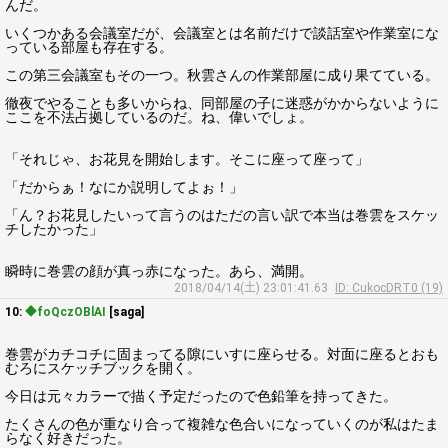
んだ。
いくつかある会議室だが、会議室とは名前だけで談話室や作業室にな
っている部屋も存在する。
この第三会議室もその一つ。秋雲さんの作業部屋に成り果てている。
徹夜でやることも多いからね、同部屋の子に迷惑がかからないように
ここを不法占拠しているのだ。ね、偉いでしょ。
「それじゃ、お花見を開始します。そこに座って座って」
「だからぁ！なにか説明してよぉ！」
「ん？お花見したいって言うのはただの言い訳で本当は巻雲をスケッ
チしたかった」
瞬時に巻雲の顔が真っ赤になった。あら、満開。
2018/04/14(土) 23:01:41.63
ID: CukocDRT0 (19)
10:
◆foQczOBlAI
[saga]
巻雲がカチコチに固まってる隙にいすに座らせる。対面に座るとおも
むろにスケッチブックを開く。
今日は元々カラーで描く予定だったので色鉛筆を持ってきた。
たくさんの色が重なり合って複雑な色合いになっていくのが私はたま
らなく好きだった。