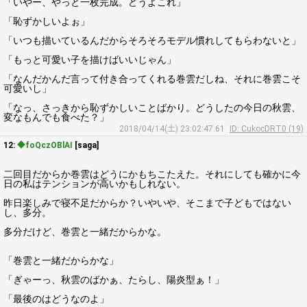
「いやー、やっと一枚完成。どうよこれ」
「恥ずかしいよぉ」
「いつも描いているんだからそろそろモデル慣れしてもらわないと」
「もっと可愛い子を描けばいいじゃん」
「なんだかんだ言って付き合ってくれる巻雲だしね、それに巻雲こそ
可愛いし」
「なっ、さっきから恥ずかしいことばかり。どうしたの今日の秋雲、
変なもんでも食べた？」
2018/04/14(土) 23:02:47.61
ID: CukocDRT0 (19)
12:
◆foQczOBlAI
[saga]
二回目だからか巻雲はどうにかもちこたえた。それにしても確かに今
日の私はテンションが高いかもしれない。
昨日楽しみで寝不足だからか？いやいや、そこまで子どもではない
し、多分。
多分だけど、巻雲と一緒だからかな。
「巻雲と一緒だからかな」
「ぎゃーっ、秋雲のばかぁ、たらし、陽炎型ぁ！」
「最後のはどうなのよ」