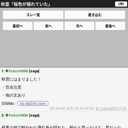
秋雲「桜色が揺れていた」
URI
スレ一覧
書き込む
最初へ
前へ
次へ
最後へ
1:
◆foQczOBlAI
[saga]
秋雲にはまりました！
・百合注意
・地の文あり
SSWiki :
ss.vip2ch.com
2018/04/14(土) 22:53:47.55
ID: CukocDRT0 (19)
2:
◆foQczOBlAI
[saga]
視界の端で鮮やかな薄紅色が揺れた。桜かと思ったけど、君だった。