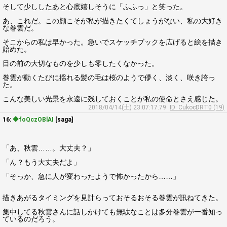
そして少ししたあと心底嬉しそうに「ふふっ」と笑った。
あ、これだ。この顔こそが私が描きたくてしょうがない、私の大好き
な巻雲だ。
そこからの私は早かった。急いでスケッチブックを広げると絵を描き
始めた。
目の前の大切なものを少しも零したくなかった。
巻雲が動くたびに揺れる髪の毛は桜のようで儚く、淡く、咲き誇っ
た。
こんな美しい光景を永遠に残しておくことが私の使命とさえ感じた。
2018/04/14(土) 23:07:17.79
ID: CukocDRT0 (19)
16:
◆foQczOBlAI
[saga]
「あ、秋雲……。大丈夫？」
「ん？もう大丈夫だよ」
「そっか、急に人が変わったようで怖かったから……」
描きあがるタイミングを見計らっておそるおそる巻雲が訊ねてきた。
集中してる秋雲さんに話しかけても無駄なことは多分巻雲が一番知っ
ているのだろう。