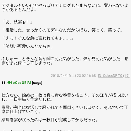
デジタルもいいけどやっぱりアナログもたまらないね。変わらないよ
さがあるもんだよ。
「あ、秋雲ぉ！」
「復活した。せっかくのモデルなんだからほら、笑って、笑って」
「えっ！そんな急に言われてもぉ……」
「笑顔が可愛いんだからさ」
ぷしゅー、とそんな音が聞こえた気がした。煙が見えた気がした。巻
雲がまた停止してしまった。
2018/04/14(土) 23:02:16.68
ID: CukocDRT0 (19)
11:
◆foQczOBlAI
[saga]
仕方ない、始めの一枚は真っ赤な巻雲を描こう。そのほうが桜っぽい
し、一日中描く予定だしね。
巻雲が完全に復活して騒がれても面倒くさいしはやく、それでいて丁
寧に仕上げていこう。
結局巻雲が戻ったのは一枚目が完成してからだった。