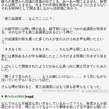
後ろの巻雲から抗議の言葉が出てくる。あーあー聞こえません、秋雲
さんは聞こえません。今までの不満を開放するかのように止まらない
それをBGMとして聞き流しながら目的地に向かう。
「第三会議室……なんでここに？」
この鎮守府には怖い噂がある。鎮守府にはいくつかの会議室が存在す
る。そのなかでも第三会議室は出るという噂だ……。
この会議室の前を通った多くの人が女の人のうめき声を聞いたとい
う。
「ネタをくれ……、ネタをくれ……」そんな声も聞こえたらしい。
更には勇気ある人が中を確認したところそのまま部屋に引きずり込ま
れた。
しばらくして開放されたようだがみんな真っ白に燃え尽きていたみた
いだ。
「隅々まで見られた……、もうお嫁にいけない……」そう言いながら
泣いていた子もいるという話だ。
そんな噂が流れると、第三会議室にはもう誰も近寄らなくなった。
2018/04/14(土) 23:00:37.67
ID: CukocDRT0 (19)
9:
◆foQczOBlAI
[saga]
なんでそんな不確定な言い方をしているかって？うん、秋雲さんが原
因だからです。噂になってるよーって事情を知ってる子達から聞いた