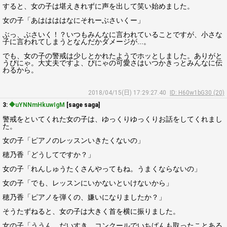
すると、女の子は堪えきれずに声を出して笑い始めました。
女の子「あははははなにそれーぶさいくー」
ぶっ、ぶさいく！？いつもみんなに言われていることですが、小さな
子に言われてしまうとなんだかダメージが...。
でも、女の子の警戒は少しとかれたようでホッとしました。ありがと
うぴにゃ。大丈夫ですよ、ぴにゃの可愛さはいつかきっとみんなに伝
わるから。
2018/04/15(日) 17:29:27.40
ID: H60w1bG30 (20)
3:
◆uYNNmHkuwIgM
[sage saga]
警戒をといてくれた女の子は、ゆっくりゆっくりお話をしてくれまし
た。
女の子「ピアノのレッスンいきたくないの」
穂乃香「どうしてですか？」
女の子「れんしゅうたくさんやってもね。うまくならないの」
女の子「でも、レッスンにいかないといけないから」
穂乃香「ピアノを弾くの、嫌いになりましたか？」
そうたずねると、女の子は大きく首を横に振りました。
女の子「ううん。だいすき。コンクールでいちばんも取ったことある