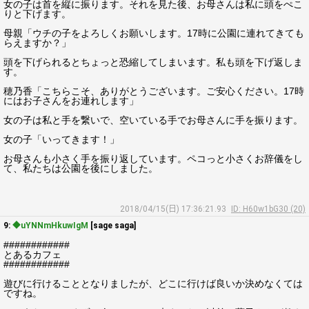
女の子は首を縦に振ります。それを見た後、お母さんは私に頭をぺこ
りと下げます。
母親「ウチの子をよろしくお願いします。17時に公園に連れてきても
らえますか？」
頭を下げられるとちょっと恐縮してしまいます。私も頭を下げ返しま
す。
穂乃香「こちらこそ、ありがとうございます。ご安心ください。17時
にはお子さんをお連れします」
女の子は私と手を繋いで、空いている手でお母さんに手を振ります。
女の子「いってきます！」
お母さんも小さく手を振り返しています。ペコっと小さくお辞儀をし
て、私たちは公園を後にしました。
2018/04/15(日) 17:36:21.93
ID: H60w1bG30 (20)
9:
◆uYNNmHkuwIgM
[sage saga]
############
とあるカフェ
############
遊びに行けることとなりましたが、どこに行けば良いか決めなくては
ですね。