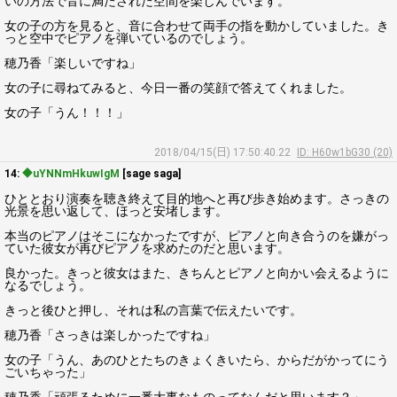
いの方法で音に満たされた空間を楽しんでいます。
女の子の方を見ると、音に合わせて両手の指を動かしていました。き
っと空中でピアノを弾いているのでしょう。
穂乃香「楽しいですね」
女の子に尋ねてみると、今日一番の笑顔で答えてくれました。
女の子「うん！！！」
2018/04/15(日) 17:50:40.22
ID: H60w1bG30 (20)
14:
◆uYNNmHkuwIgM
[sage saga]
ひととおり演奏を聴き終えて目的地へと再び歩き始めます。さっきの
光景を思い返して、ほっと安堵します。
本当のピアノはそこになかったですが、ピアノと向き合うのを嫌がっ
ていた彼女が再びピアノを求めたのだと思います。
良かった。きっと彼女はまた、きちんとピアノと向かい会えるように
なるでしょう。
きっと後ひと押し、それは私の言葉で伝えたいです。
穂乃香「さっきは楽しかったですね」
女の子「うん、あのひとたちのきょくきいたら、からだがかってにう
ごいちゃった」