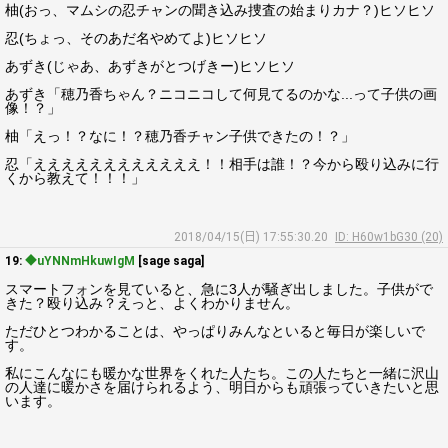
柚(おっ、マムシの忍チャンの聞き込み捜査の始まりカナ？)ヒソヒソ
忍(ちょっ、そのあだ名やめてよ)ヒソヒソ
あずき(じゃあ、あずきがとつげきー)ヒソヒソ
あずき「穂乃香ちゃん？ニコニコして何見てるのかな...って子供の画
像！？」
柚「えっ！？なに！？穂乃香チャン子供できたの！？」
忍「ええええええええええええ！！相手は誰！？今から殴り込みに行
くから教えて！！！」
2018/04/15(日) 17:55:30.20
ID: H60w1bG30 (20)
19:
◆uYNNmHkuwIgM
[sage saga]
スマートフォンを見ていると、急に3人が騒ぎ出しました。子供がで
きた？殴り込み？えっと、よくわかりません。
ただひとつわかることは、やっぱりみんなといると毎日が楽しいで
す。
私にこんなにも暖かな世界をくれた人たち。この人たちと一緒に沢山
の人達に暖かさを届けられるよう、明日からも頑張っていきたいと思
います。