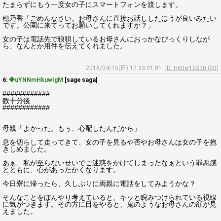
たまらずにもう一度女の子にスマートフォンを渡します。
穂乃香「ごめんなさい。お母さんに直接お話ししたほうが良いみたい
です。公園に来てってお願いしてくれますか？」
女の子は電話先で狼狽しているお母さんにおっかなびっくりしなが
ら、なんとか用件を伝えてくれました。
2018/04/15(日) 17:33:01.81
ID: H60w1bG30 (20)
6:
◆uYNNmHkuwIgM
[sage saga]
############
数十分後
############
母親「よかった。もぅ、心配したんだから」
息を切らして走ってきて、女の子を見るや否やお母さんは女の子を抱
きしめました。
あぁ、私が至らないせいでご迷惑をかけてしまったなぁという罪悪感
とともに、心があったかくなります。
今日寮に帰ったら、久しぶりに両親に電話をしてみようかな？
そんなことをぼんやり考えていると、キッと睨みつけられている視線
に気がつきます。その方に目をやると、鬼のようなお母さんの顔が見
えました。