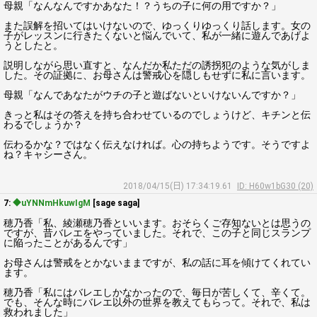
母親「なんなんですかあなた！？うちの子に何の用ですか？」
また誤解を招いてはいけないので、ゆっくりゆっくり話します。女の
子がレッスンに行きたくないと悩んでいて、私が一緒に遊んであげよ
うとしたと。
説明しながら思い直すと、なんだか私ただの誘拐犯のような気がしま
した。その証拠に、お母さんは警戒心を隠しもせずに私に言います。
母親「なんであなたがウチの子と遊ばないといけないんですか？」
きっと私はその答えを持ち合わせているのでしょうけど、キチンと伝
わるでしょうか？
伝わるかな？ではなく伝えなければ。心の持ちようです。そうですよ
ね？キャシーさん。
2018/04/15(日) 17:34:19.61
ID: H60w1bG30 (20)
7:
◆uYNNmHkuwIgM
[sage saga]
穂乃香「私、綾瀬穂乃香といいます。おそらくご存知ないとは思うの
ですが、昔バレエをやっていました。それで、この子と同じスランプ
に陥ったことがあるんです」
お母さんは警戒をとかないままですが、私の話に耳を傾けてくれてい
ます。
穂乃香「私にはバレエしかなかったので、毎日が苦しくて、辛くて。
でも、そんな時にバレエ以外の世界を教えてもらって。それで、私は
救われました」