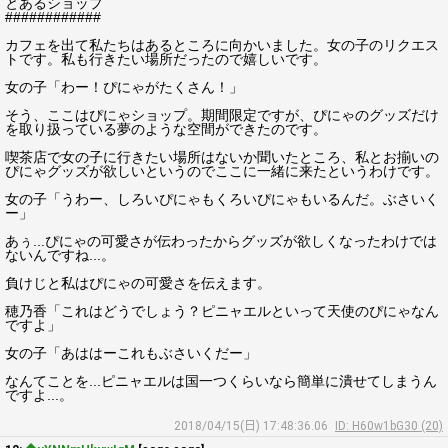
とあるショップ
############
カフェを出て私たちはあるところに向かいました。女の子のリクエス
トです。私も行きたい場所だったので嬉しいです。
女の子「わー！ぴにゃがたくさん！」
そう、ここはぴにゃショップ。期間限定ですが、ぴにゃのグッズだけ
を取り扱っている夢のような空間ができたのです。
喫茶店で女の子に行きたい場所はないか聞いたところ、私とお揃いの
ぴにゃグッズが欲しいというのでここに一緒に来たというわけです。
女の子「うわー、しろいぴにゃもくろいぴにゃもいるんだ。ぶさいく
ー」
あぅ...ぴにゃの可愛さが伝わったからグッズが欲しくなったわけでは
ないんですね...。
負けじと私はぴにゃの可愛さを伝えます。
穂乃香「これはどうでしょう？ピニャエルといって天使のぴにゃなん
ですよ」
女の子「あははーこれもぶさいくだー」
なんてことを...ピニャエルは国一つくらいなら簡単に潰せてしまうん
ですよ...。
2018/04/15(日) 17:48:36.06
ID: H60w1bG30 (20)