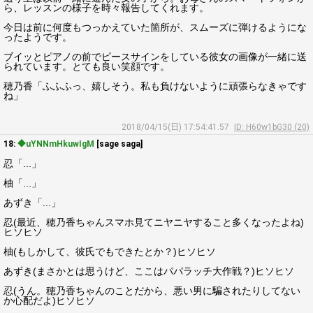
ら、レッスンの様子を時々報告してくれます。
今日は前に何度もつっかえていた箇所が、スムーズに弾けるようにな
ったようです。
ブイッとピアノの前でピースサインをしている彼女の画像が一緒に送
られています。とても良い笑顔です。
穂乃香「ふふふっ、嬉しそう。私も負けないように頑張らなきゃです
ね」
2018/04/15(日) 17:54:41.57
ID: H60w1bG30 (20)
18:
◆uYNNmHkuwIgM
[sage saga]
忍「...」
柚「...」
あずき「...」
忍(最近、穂乃香ちゃんスマホ見てニヤニヤすること多くなったよね)
ヒソヒソ
柚(もしかして、彼氏でもできたとか？)ヒソヒソ
あずき(まさかとは思うけど、ここはパパラッチ大作戦？)ヒソヒソ
忍(うん。穂乃香ちゃんのことだから、悪い男に騙されたりしてない
か心配だよ)ヒソヒソ