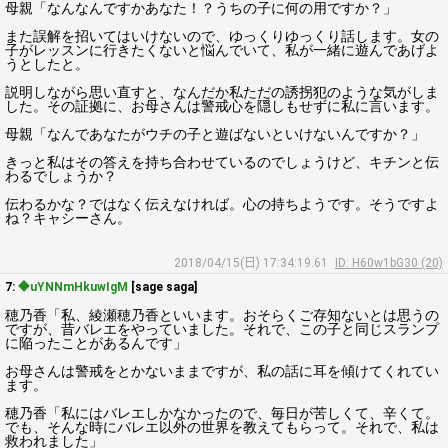
母親「なんなんですかあなた！？うちの子に何の用ですか？」
また誤解を招いてはいけないので、ゆっくりゆっくり話します。女の
子がレッスンに行きたくないと悩んでいて、私が一緒に遊んであげよ
うとしたと。
説明しながら思い直すと、なんだか私ただの誘拐犯のような気がしま
した。その証拠に、お母さんは警戒心を隠しもせずに私に言います。
母親「なんであなたがウチの子と遊ばないといけないんですか？」
きっと私はその答えを持ち合わせているのでしょうけど、キチンと伝
わるでしょうか？
伝わるかな？ではなく伝えなければ。心の持ちようです。そうですよ
ね？キャシーさん。
2018/04/15(日) 17:34:19.61
ID: H60w1bG30 (20)
7:
◆uYNNmHkuwIgM
[sage saga]
穂乃香「私、綾瀬穂乃香といいます。おそらくご存知ないとは思うの
ですが、昔バレエをやっていました。それで、この子と同じスランプ
に陥ったことがあるんです」
お母さんは警戒をとかないままですが、私の話に耳を傾けてくれてい
ます。
穂乃香「私にはバレエしかなかったので、毎日が苦しくて、辛くて。
でも、そんな時にバレエ以外の世界を教えてもらって。それで、私は
救われました」