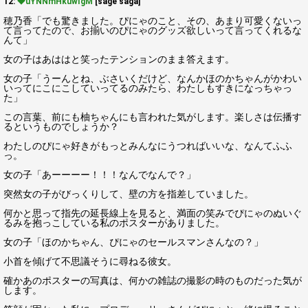
12:
◆uYNNmHkuwIgM
[sage saga]
穂乃香「でも驚きました。ぴにゃのこと、その、あまり可愛くないっ
て言ってたので、お揃いのぴにゃのグッズ欲しいって言ってくれるな
んて」
女の子はあははと笑ったテンションのまま答えます。
女の子「うーんとね、ぶさいくだけど、なんかほのかちゃんがかわい
いってにこにこしていってるのみたら、わたしもすきになっちゃっ
た」
この言葉、前にも柚ちゃんにも言われた気がします。楽しさは伝播す
るというものでしょうか？
わたしのぴにゃ好きがもっとみんなにうつればいいな、なんてふふ
っ。
女の子「あーーーー！！！なんでなんで？」
突然女の子がびっくりして、壁の方を指差していました。
何かと思って指先の延長線上を見ると、満面の笑みでぴにゃのぬいぐ
るみを抱っこしている私のポスターがありました。
女の子「ほのかちゃん、ぴにゃのセールスマンさんなの？」
小首を傾げて不思議そうに尋ねる彼女。
確かあのポスターの写真は、何かの雑誌の撮影の時のものだった気が
します。