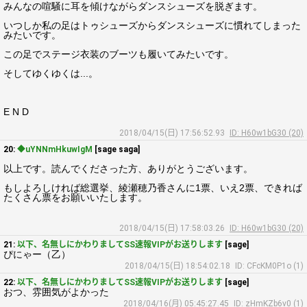
みんなの喧騒に耳を傾けながらダンスシューズを脱ぎます。
いつしか私の足はトゥシューズからダンスシューズに慣れてしまった
みたいです。
この足でステージ衣装のブーツも履いてみたいです。
そしてゆくゆくは...。
E N D
2018/04/15(日) 17:56:52.93
ID: H60w1bG30 (20)
20:
◆uYNNmHkuwIgM
[sage saga]
以上です。読んでくださった方、ありがとうございます。
もしよろしければ総選挙、綾瀬穂乃香さんに1票、いえ2票、できれば
たくさん票をお願いいたします。
2018/04/15(日) 17:58:03.26
ID: H60w1bG30 (20)
21:
以下、名無しにかわりましてSS速報VIPがお送りします
[sage]
ぴにゃー（乙）
2018/04/15(日) 18:54:02.18
ID: CFcKM0P1o (1)
22:
以下、名無しにかわりましてSS速報VIPがお送りします
[sage]
おつ、雰囲気がよかった
2018/04/16(月) 05:45:27.45
ID: zHmKZb6v0 (1)