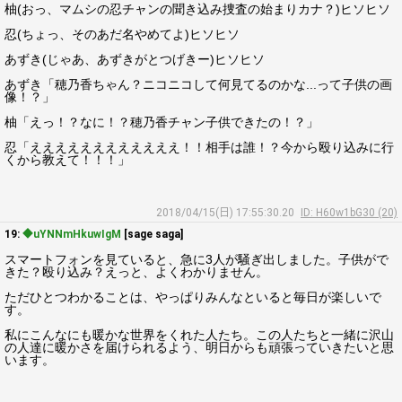
柚(おっ、マムシの忍チャンの聞き込み捜査の始まりカナ？)ヒソヒソ
忍(ちょっ、そのあだ名やめてよ)ヒソヒソ
あずき(じゃあ、あずきがとつげきー)ヒソヒソ
あずき「穂乃香ちゃん？ニコニコして何見てるのかな...って子供の画
像！？」
柚「えっ！？なに！？穂乃香チャン子供できたの！？」
忍「ええええええええええええ！！相手は誰！？今から殴り込みに行
くから教えて！！！」
2018/04/15(日) 17:55:30.20
ID: H60w1bG30 (20)
19:
◆uYNNmHkuwIgM
[sage saga]
スマートフォンを見ていると、急に3人が騒ぎ出しました。子供がで
きた？殴り込み？えっと、よくわかりません。
ただひとつわかることは、やっぱりみんなといると毎日が楽しいで
す。
私にこんなにも暖かな世界をくれた人たち。この人たちと一緒に沢山
の人達に暖かさを届けられるよう、明日からも頑張っていきたいと思
います。