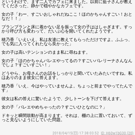
というわけで、まず二人でカフェに来ました。以前に藍子さんが教え
てくださった、静かで穏やかなカフェです。
女の子「わー、すごいおしゃれだねここ！ほのかちゃんすごい！おと
なだ！！」
ブランブランと床に着かない足を振って女の子ははしゃぎます。すっ
かり呼び方も変わって、だいぶ心を開いてくれたようです。
穂乃香「いえいえ、私は友達に教えてもらっただけですよ。ふふっ、
でも気に入ってくれたなら良かった」
女の子は高いテンションのまま私に尋ねます。
女の子「ほのかちゃんバレエやってるの？すごいバレリーナさんなん
でしょ？すごいすごい！」
どうやら、お母さんのお話をしっかりと聞いていたみたいですね。私
はありのまま彼女に答えます。
穂乃香「いえ、今はやっていませんよ。ちょっと前までやってたんで
す」
彼女は私の答えに驚いたようで、少しトーンを下げて答えます。
女の子「バレエやめちゃったの？すごいひとなのに？」
ドキッと瞬間鼓動が高まります。それは、棚の上に置いておいて、ず
っと見ないようにしていた問題。
2018/04/15(日) 17:38:03.52
ID: H60w1bG30 (20)