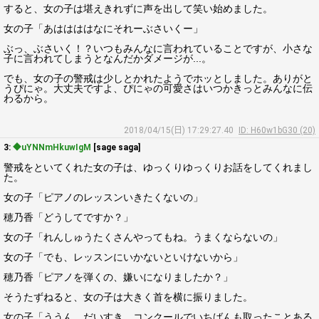
すると、女の子は堪えきれずに声を出して笑い始めました。
女の子「あははははなにそれーぶさいくー」
ぶっ、ぶさいく！？いつもみんなに言われていることですが、小さな
子に言われてしまうとなんだかダメージが...。
でも、女の子の警戒は少しとかれたようでホッとしました。ありがと
うぴにゃ。大丈夫ですよ、ぴにゃの可愛さはいつかきっとみんなに伝
わるから。
2018/04/15(日) 17:29:27.40
ID: H60w1bG30 (20)
3:
◆uYNNmHkuwIgM
[sage saga]
警戒をといてくれた女の子は、ゆっくりゆっくりお話をしてくれまし
た。
女の子「ピアノのレッスンいきたくないの」
穂乃香「どうしてですか？」
女の子「れんしゅうたくさんやってもね。うまくならないの」
女の子「でも、レッスンにいかないといけないから」
穂乃香「ピアノを弾くの、嫌いになりましたか？」
そうたずねると、女の子は大きく首を横に振りました。
女の子「ううん。だいすき。コンクールでいちばんも取ったことある