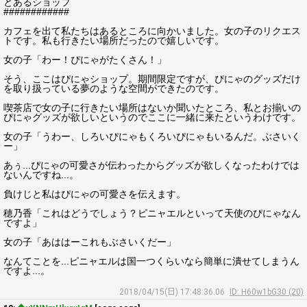
とあるショップ
############
カフェを出て私たちはあるところに向かいました。女の子のリクエス
トです。私も行きたい場所だったので嬉しいです。
女の子「わー！ぴにゃがたくさん！」
そう、ここはぴにゃショップ。期間限定ですが、ぴにゃのグッズだけ
を取り扱っている夢のような空間ができたのです。
喫茶店で女の子に行きたい場所はないか聞いたところ、私とお揃いの
ぴにゃグッズが欲しいというのでここに一緒に来たというわけです。
女の子「うわー、しろいぴにゃもくろいぴにゃもいるんだ。ぶさいく
ー」
あぅ...ぴにゃの可愛さが伝わったからグッズが欲しくなったわけでは
ないんですね...。
負けじと私はぴにゃの可愛さを伝えます。
穂乃香「これはどうでしょう？ピニャエルといって天使のぴにゃなん
ですよ」
女の子「あははーこれもぶさいくだー」
なんてことを...ピニャエルは国一つくらいなら簡単に潰せてしまうん
ですよ...。
2018/04/15(日) 17:48:36.06
ID: H60w1bG30 (20)