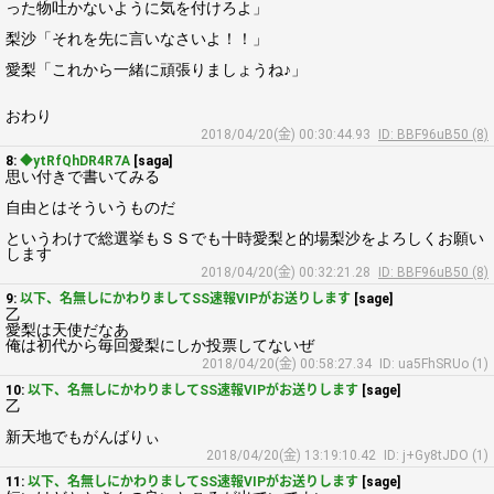
った物吐かないように気を付けろよ」
梨沙「それを先に言いなさいよ！！」
愛梨「これから一緒に頑張りましょうね♪」
おわり
2018/04/20(金) 00:30:44.93
ID: BBF96uB50 (8)
8:
◆ytRfQhDR4R7A
[saga]
思い付きで書いてみる
自由とはそういうものだ
というわけで総選挙もＳＳでも十時愛梨と的場梨沙をよろしくお願い
します
2018/04/20(金) 00:32:21.28
ID: BBF96uB50 (8)
9:
以下、名無しにかわりましてSS速報VIPがお送りします
[sage]
乙
愛梨は天使だなあ
俺は初代から毎回愛梨にしか投票してないぜ
2018/04/20(金) 00:58:27.34
ID: ua5FhSRUo (1)
10:
以下、名無しにかわりましてSS速報VIPがお送りします
[sage]
乙
新天地でもがんばりぃ
2018/04/20(金) 13:19:10.42
ID: j+Gy8tJDO (1)
11:
以下、名無しにかわりましてSS速報VIPがお送りします
[sage]