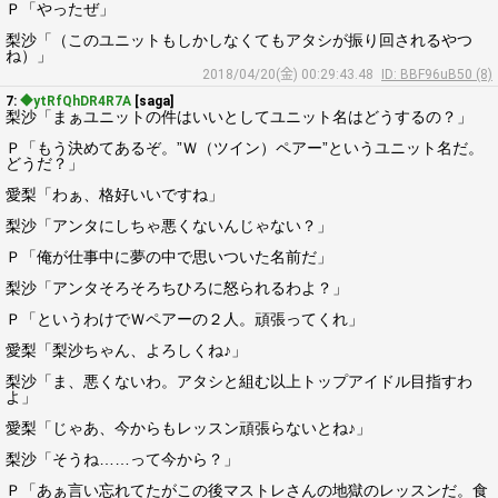
Ｐ「やったぜ」
梨沙「（このユニットもしかしなくてもアタシが振り回されるやつ
ね）」
2018/04/20(金) 00:29:43.48
ID: BBF96uB50 (8)
7:
◆ytRfQhDR4R7A
[saga]
梨沙「まぁユニットの件はいいとしてユニット名はどうするの？」
Ｐ「もう決めてあるぞ。”Ｗ（ツイン）ペアー”というユニット名だ。
どうだ？」
愛梨「わぁ、格好いいですね」
梨沙「アンタにしちゃ悪くないんじゃない？」
Ｐ「俺が仕事中に夢の中で思いついた名前だ」
梨沙「アンタそろそろちひろに怒られるわよ？」
Ｐ「というわけでＷペアーの２人。頑張ってくれ」
愛梨「梨沙ちゃん、よろしくね♪」
梨沙「ま、悪くないわ。アタシと組む以上トップアイドル目指すわ
よ」
愛梨「じゃあ、今からもレッスン頑張らないとね♪」
梨沙「そうね……って今から？」
Ｐ「あぁ言い忘れてたがこの後マストレさんの地獄のレッスンだ。食