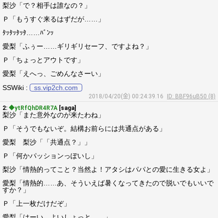
梨沙「で？相手は誰なの？」
Ｐ「もうすぐ来るはずだが……」
ﾀｯﾀｯﾀｯﾀ……ﾊﾞﾝｯ
愛梨「ふぅー……ギリギリセーフ、ですよね？」
Ｐ「ちょっとアウトです」
愛梨「えへっ、ごめんなさーい」
SSWiki :
ss.vip2ch.com
2018/04/20(金) 00:24:39.16
ID: BBF96uB50 (8)
2:
◆ytRfQhDR4R7A
[saga]
梨沙「また意外なのが来たわね」
Ｐ「そうでもないぞ。結構お前らには共通点がある」
愛梨 梨沙「「共通点？」」
Ｐ「何かパッションっぽいし」
梨沙「情熱的ってこと？当然よ！アタシはパパとの愛に生きる女よ」
愛梨「情熱的……あ、そういえば暑くなってきたので脱いでもいいで
すか？」
Ｐ「上一枚だけだぞ」
愛梨「はーい、よいしょっと……」