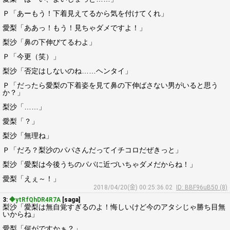
Ｐ「あーもう！下着見えてるから気を付けてくれ」
愛梨「ああっ！もう！見ちゃダメですよ！」
梨沙「鼻の下伸びてるわよ」
Ｐ「今更（笑）」
梨沙「否定はしないのね……ヘンタイ」
Ｐ「だったら愛梨の下着姿を見て鼻の下伸ばさない男がいると思う
か？」
梨沙「……」
愛梨「？」
梨沙「無理ね」
Ｐ「だろ？梨沙のパパさんだってイチコロだぜきっと」
梨沙「愛梨は今後うちのパパに近づいちゃダメだからね！」
愛梨「えぇ～！」
2018/04/20(金) 00:25:36.02
ID: BBF96uB50 (8)
3:
◆ytRfQhDR4R7A
[saga]
梨沙「愛梨は無自覚すぎるのよ！悔しいけど今のアタシじゃ勝ち目無
いからね」
愛梨「何がですかぁ？」