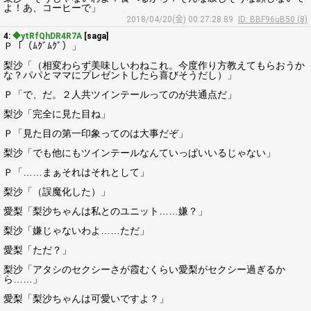
よ！あ、コーヒーで」
2018/04/20(金) 00:27:28.89
ID: BBF96uB50 (8)
4:
◆ytRfQhDR4R7A
[saga]
Ｐ「（ﾑｸﾞﾑｸﾞ）」
梨沙「（相変わらず美味しいわねこれ。今度作り方教えてもらおうか
な？パパとママにプレゼントしたら喜びそうだし）」
Ｐ「で、だ。２人共ツインテールってのが共通点だ」
梨沙「完全に見た目ね」
Ｐ「見た目の第一印象ってのは大事だぞ」
梨沙「でも他にもツインテールなんていっぱいいるじゃない」
Ｐ「……まぁそれはそれとして」
梨沙「（誤魔化した）」
愛梨「梨沙ちゃんは私とのユニット……嫌？」
梨沙「嫌じゃないわよ……ただ」
愛梨「ただ？」
梨沙「アタシのセクシーさが霞むくらい愛梨がセクシー過ぎるか
ら……」
愛梨「梨沙ちゃんは可愛いですよ？」