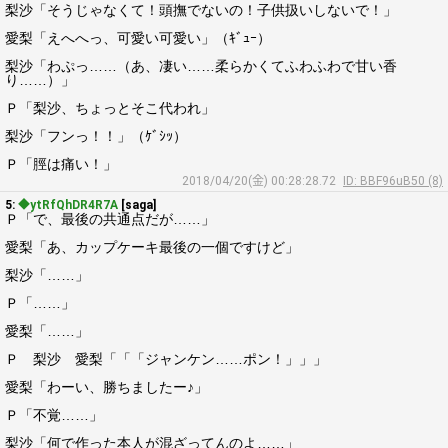
梨沙「そうじゃなくて！頭撫でないの！子供扱いしないで！」
愛梨「えへへっ、可愛い可愛い」（ｷﾞｭｰ）
梨沙「わぷっ……（あ、凄い……柔らかくてふわふわで甘い香
り……）」
Ｐ「梨沙、ちょっとそこ代われ」
梨沙「フンっ！！」（ｹﾞｼｯ）
Ｐ「脛は痛い！」
2018/04/20(金) 00:28:28.72
ID: BBF96uB50 (8)
5:
◆ytRfQhDR4R7A
[saga]
Ｐ「で、最後の共通点だが……」
愛梨「あ、カップケーキ最後の一個ですけど」
梨沙「……」
Ｐ「……」
愛梨「……」
Ｐ 梨沙 愛梨「「「ジャンケン……ポン！」」」
愛梨「わーい、勝ちましたー♪」
Ｐ「不覚……」
梨沙「何で作った本人が混ざってんのよ……」