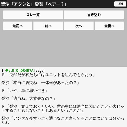
梨沙「アタシと」愛梨「ペアー？」
URI
スレ一覧
書き込む
最初へ
前へ
次へ
最後へ
1:
◆ytRfQhDR4R7A
[saga]
Ｐ「突然だが君たちにはユニットを組んでもらおう」
梨沙「本当に唐突ね。一体何があったの？」
Ｐ「いや、単に思い付き」
梨沙「適当ね。大丈夫なの？」
Ｐ「梨沙、覚えておくといい。世の中には適当に閃いたことが大ヒッ
トすることもしないこともあるということだ」
梨沙「アンタが今すっごく適当なこと言ってることについては分かっ
たわ」