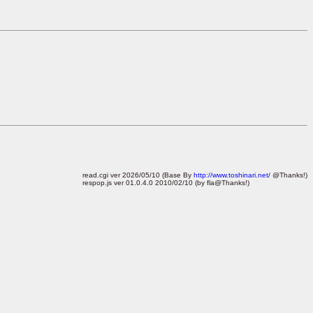
read.cgi ver 2026/05/10 (Base By
http://www.toshinari.net/
@Thanks!)
respop.js ver 01.0.4.0 2010/02/10 (by fla@Thanks!)