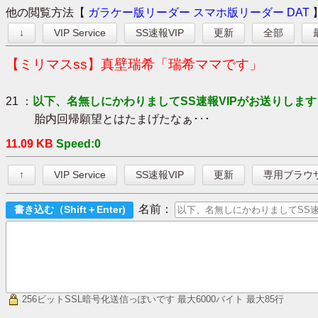
他の閲覧方法【
ガラケー版リーダー
スマホ版リーダー
DAT
↓
VIP Service
SS速報VIP
更新
全部
【ミリマスss】真壁瑞希「瑞希ママです」
21 ：
以下、名無しにかわりましてSS速報VIPがお送りします
胎内回帰願望とはたまげたなぁ･･･
11.09 KB
Speed:0
↑
VIP Service
SS速報VIP
更新
専用ブラウ
名前：
256ビットSSL暗号化送信っぽいです
最大6000バイト 最大85行