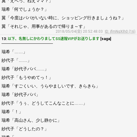
翼「えへっ、ねえママ？」
瑞希「何でしょうか？」
翼「今度はパパがいない時に、ショッピング行きましょうね？」
翼「それじゃ、用事があるので帰りま～す」
2018/05/04(金) 20:52:48.03
ID: jfmNqXIh0 (16)
13:
以下、名無しにかわりましてSS速報VIPがお送りします
[saga]
――――――――――――
瑞希「……」
紗代子「……」
瑞希「紗代子パパ……」
紗代子「もうやめてっ！」
瑞希「すごくいい、うらやましいです、きらきら」
瑞希「紗代子パパ」
紗代子「うぅ、どうしてこんなことに……」
瑞希「！」
瑞希「高山さん、少し静かに」
紗代子「どうしたの？」