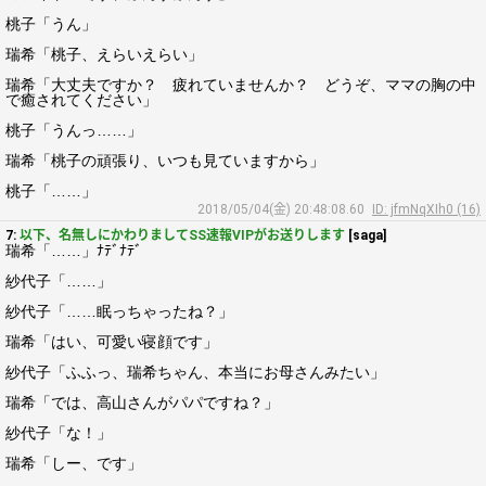
桃子「うん」
瑞希「桃子、えらいえらい」
瑞希「大丈夫ですか？ 疲れていませんか？ どうぞ、ママの胸の中
で癒されてください」
桃子「うんっ……」
瑞希「桃子の頑張り、いつも見ていますから」
桃子「……」
2018/05/04(金) 20:48:08.60
ID: jfmNqXIh0 (16)
7:
以下、名無しにかわりましてSS速報VIPがお送りします
[saga]
瑞希「……」ﾅﾃﾞﾅﾃﾞ
紗代子「……」
紗代子「……眠っちゃったね？」
瑞希「はい、可愛い寝顔です」
紗代子「ふふっ、瑞希ちゃん、本当にお母さんみたい」
瑞希「では、高山さんがパパですね？」
紗代子「な！」
瑞希「しー、です」