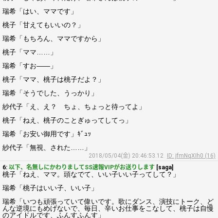
瑞希「はい、ママです」
桃子「甘えてもいいの？」
瑞希「もちろん、ママですから」
桃子「ママ……」
瑞希「すお――」
桃子「ママ、桃子は桃子だよ？」
瑞希「そうでした、うっかり」
紗代子「え、え？ ちょ、ちょっと待ってよ」
桃子「ねえ、桃子のことぎゅってしてっ」
瑞希「お安い御用です」ｷﾞｭｯ
紗代子「無視、された……」
2018/05/04(金) 20:46:53.12
ID: jfmNqXIh0 (16)
6:
以下、名無しにかわりましてSS速報VIPがお送りします
[saga]
桃子「ねえ、ママ。頭なでて、いい子いい子ってして？」
瑞希「桃子はいい子、いい子」
瑞希「いつも頑張っていて偉いです。歌にダンス、演技にトーク、ど
んな逆境にもめげないで、毎日、辛いお仕事をこなして、桃子は自慢
のアイドルです、ふんすふんす」