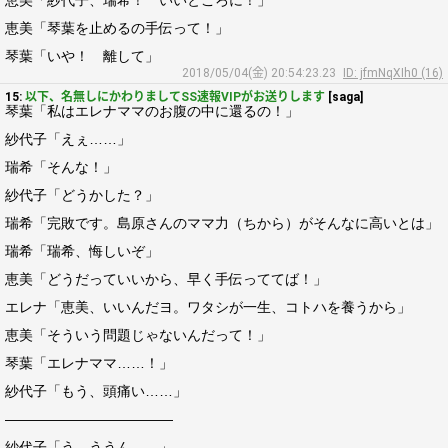
恵美「紗代子、瑞希！ いいところに！」
恵美「琴葉を止めるの手伝って！」
琴葉「いや！ 離して」
2018/05/04(金) 20:54:23.23
ID: jfmNqXIh0 (16)
15:
以下、名無しにかわりましてSS速報VIPがお送りします
[saga]
琴葉「私はエレナママのお腹の中に還るの！」
紗代子「えぇ……」
瑞希「そんな！」
紗代子「どうかした？」
瑞希「完敗です。島原さんのママ力（ちから）がそんなに高いとは」
瑞希「瑞希、悔しいぞ」
恵美「どうだっていいから、早く手伝っててば！」
エレナ「恵美、いいんだヨ。ワタシが一生、コトハを養うから」
恵美「そういう問題じゃないんだって！」
琴葉「エレナママ……！」
紗代子「もう、頭痛い……」
――――――――――――
紗代子「う、ううん……」