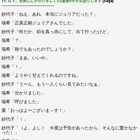
11:
以下、名無しにかわりましてSS速報VIPがお送りします
[saga]
――――――――――――
紗代子「ねえ、あれ、本当にジュリアだった？」
瑞希「正真正銘ジュリアさんでした」
紗代子「何だか、顔を真っ赤にして、出て行ったけど」
瑞希「？」
瑞希「熱でもあったのでしょうか？」
紗代子「まあ、いいや」
瑞希「！」
瑞希「ようやく甘えてくれるのですね」
紗代子「うーん、もう一人くらい見てみたいなぁ」
瑞希「分かりました」
瑞希「呼びました」
翼「おっはよーございま～す！」
紗代子「！」
紗代子「（よ、よし！ 今度は予告があったから、そんなに驚かなか
った）」