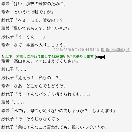
瑞希「はい、演技の練習のために」
瑞希「というのは嘘ですが」
紗代子「へぇ、って、嘘なの！？」
瑞希「驚いてもらえて、嬉しいぞ///」
紗代子「う、うん……」
瑞希「さて、本題へ入りましょう」
2018/05/04(金) 20:44:54.13
ID: jfmNqXIh0 (16)
3:
以下、名無しにかわりましてSS速報VIPがお送りします
[saga]
瑞希「高山さん、ママに甘えてください」
紗代子「……」
紗代子「えぇっ！ 私なの！？」
瑞希「さあ、どこからでもどうぞ」
紗代子「う、そんなバッチリ構えられても……」
瑞希「……」
瑞希「私では、母性が足りないのでしょうか？ しょんぼり」
紗代子「そ、そうじゃなくてっ……」
紗代子「急にそんなこと言われても、難しいっていうか」