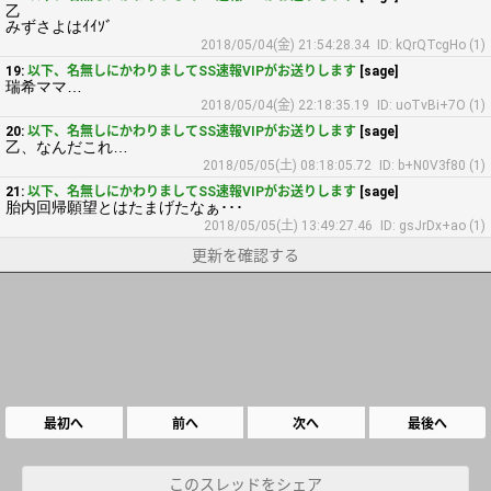
乙
みずさよはｲｲｿﾞ
2018/05/04(金) 21:54:28.34
ID: kQrQTcgHo (1)
19:
以下、名無しにかわりましてSS速報VIPがお送りします
[sage]
瑞希ママ…
2018/05/04(金) 22:18:35.19
ID: uoTvBi+7O (1)
20:
以下、名無しにかわりましてSS速報VIPがお送りします
[sage]
乙、なんだこれ…
2018/05/05(土) 08:18:05.72
ID: b+N0V3f80 (1)
21:
以下、名無しにかわりましてSS速報VIPがお送りします
[sage]
胎内回帰願望とはたまげたなぁ･･･
2018/05/05(土) 13:49:27.46
ID: gsJrDx+ao (1)
更新を確認する
最初へ
前へ
次へ
最後へ
このスレッドをシェア