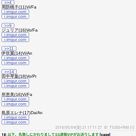
>>4
周防桃子(11)Vi/Fa
i.imgur.com
i.imgur.com
>>9
ジュリア(16)Vo/Fa
i.imgur.com
i.imgur.com
>>11
伊吹翼(14)Vi/An
i.imgur.com
i.imgur.com
>>14
田中琴葉(18)Vo/Pr
i.imgur.com
i.imgur.com
所恵美(16)Vi/Fa
i.imgur.com
i.imgur.com
島原エレナ(17)Da/An
i.imgur.com
i.imgur.com
2018/05/04(金) 21:17:11.27
ID: T52Eb+fM0 (1)
18:
以下、名無しにかわりましてSS速報VIPがお送りします
[sage]