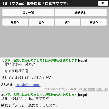
【ミリマスss】真壁瑞希「瑞希ママです」
URI
スレ一覧
書き込む
最初へ
前へ
次へ
最後へ
1:
以下、名無しにかわりましてSS速報VIPがお送りします
[saga]
・思い付きの一発ネタ
・キャラ崩壊注意
それでもよければ、お進みください
SSWiki :
ss.vip2ch.com
2018/05/04(金) 20:44:01.63
ID: jfmNqXIh0 (16)
2:
以下、名無しにかわりましてSS速報VIPがお送りします
[saga]
瑞希「今日だけ、私がママです」
紗代子「えっと、急にどうしたの？」