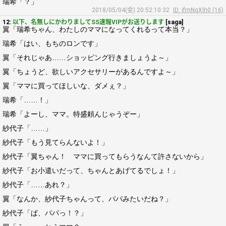
瑞希「？」
2018/05/04(金) 20:52:10.32
ID: jfmNqXIh0 (16)
12:
以下、名無しにかわりましてSS速報VIPがお送りします
[saga]
翼「瑞希ちゃん、わたしのママになってくれるって本当？」
瑞希「はい、もちのロンです」
翼「それじゃあ……ショッピング行きましょうよ～」
翼「ちょうど、欲しいアクセサリーがあるんですよ～」
翼「ママに買ってほしいな、ダメぇ？」
瑞希「……！」
瑞希「よーし、ママ。特盛頼んじゃうぞー」
紗代子「……」
紗代子「もう見てらんないよ！」
紗代子「翼ちゃん！ ママに買ってもらうなんて許さないから」
紗代子「お小遣いだって、ちゃんとあげてるでしょ！」
紗代子「……あれ？」
翼「なんか、紗代子ちゃんって、パパみたいだね？」
紗代子「ぱ、パパっ！？」