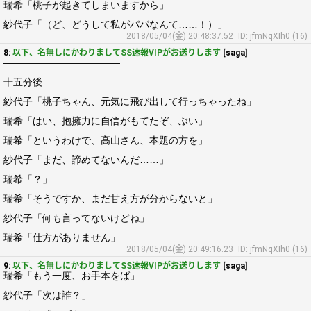
瑞希「桃子が起きてしまいますから」
紗代子「（ど、どうして私がパパなんて……！）」
2018/05/04(金) 20:48:37.52
ID: jfmNqXIh0 (16)
8:
以下、名無しにかわりましてSS速報VIPがお送りします
[saga]
――――――――――――
十五分後
紗代子「桃子ちゃん、元気に飛び出して行っちゃったね」
瑞希「はい、抱擁力に自信がもてたぞ、ぶい」
瑞希「というわけで、高山さん、本題の方を」
紗代子「まだ、諦めてないんだ……」
瑞希「？」
瑞希「そうですか、まだ甘え方が分からないと」
紗代子「何も言ってないけどね」
瑞希「仕方がありません」
2018/05/04(金) 20:49:16.23
ID: jfmNqXIh0 (16)
9:
以下、名無しにかわりましてSS速報VIPがお送りします
[saga]
瑞希「もう一度、お手本をば」
紗代子「次は誰？」