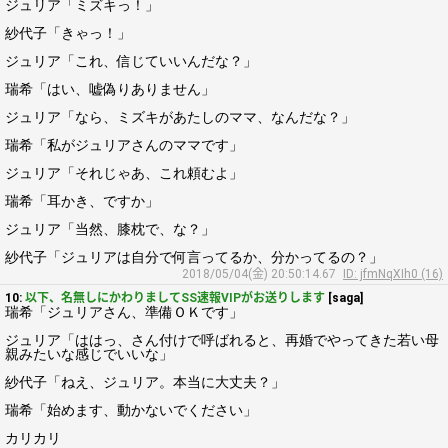
ジュリア「ミズキっ！」
紗代子「きゃっ！」
ジュリア「これ、信じていいんだな？」
瑞希「はい、嘘偽りありません」
ジュリア「なら、ミズキがあたしのママ、なんだな？」
瑞希「私がジュリアさんのママです」
ジュリア「それじゃあ、これ頼むよ」
瑞希「耳かき、ですか」
ジュリア「当然、膝枕で、な？」
紗代子「ジュリアは自分で何言ってるか、分かってるの？」
2018/05/04(金) 20:50:14.67
ID: jfmNqXIh0 (16)
10:
以下、名無しにかわりましてSS速報VIPがお送りします
[saga]
瑞希「ジュリアさん、準備ＯＫです」
ジュリア「ははっ、さん付けで呼ばれると、再婚でやってきた若い母
親みたいな感じでいいな」
紗代子「ねえ、ジュリア。本当に大丈夫？」
瑞希「始めます、動かないでください」
カリカリ