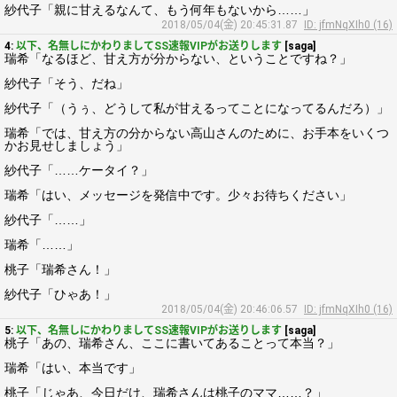
紗代子「親に甘えるなんて、もう何年もないから……」
2018/05/04(金) 20:45:31.87
ID: jfmNqXIh0 (16)
4:
以下、名無しにかわりましてSS速報VIPがお送りします
[saga]
瑞希「なるほど、甘え方が分からない、ということですね？」
紗代子「そう、だね」
紗代子「（うぅ、どうして私が甘えるってことになってるんだろ）」
瑞希「では、甘え方の分からない高山さんのために、お手本をいくつ
かお見せしましょう」
紗代子「……ケータイ？」
瑞希「はい、メッセージを発信中です。少々お待ちください」
紗代子「……」
瑞希「……」
桃子「瑞希さん！」
紗代子「ひゃあ！」
2018/05/04(金) 20:46:06.57
ID: jfmNqXIh0 (16)
5:
以下、名無しにかわりましてSS速報VIPがお送りします
[saga]
桃子「あの、瑞希さん、ここに書いてあることって本当？」
瑞希「はい、本当です」
桃子「じゃあ、今日だけ、瑞希さんは桃子のママ……？」