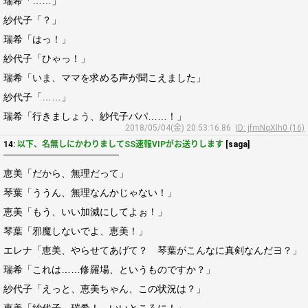
瑞希「……」
紗代子「？」
瑞希「はっ！」
紗代子「ひゃっ！」
瑞希「いま、ママを求める声が聞こえました」
紗代子「……」
瑞希「行きましょう、紗代子パパ……！」
2018/05/04(金) 20:53:16.86
ID: jfmNqXIh0 (16)
14:
以下、名無しにかわりましてSS速報VIPがお送りします
[saga]
――――――――――――
恵美「だから、無理だって」
琴葉「ううん、無理なんかじゃない！」
恵美「もう、いい加減にしてよぉ！」
琴葉「邪魔しないでよ、恵美！」
エレナ「恵美、やらせてあげて？ 琴葉がこんなに真剣なんだヨ？」
瑞希「これは……修羅場、というものですか？」
紗代子「えっと、恵美ちゃん、この状況は？」