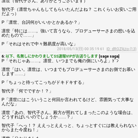
凛世（智代子さん、ありがとうございます）
智代子（凛世ちゃんもしてもらいたんだよね？ これくらいお安いご用
だよっ）
P「凛世、台詞何がいいかとかあるか？」
凛世「特には……。強いて言うなら、プロデューサーさまの想いを込
めたもので……」
P「それはそれで中々難易度が高いな」
2018/05/13(日) 00:35:19.61
ID: dRQZljLto (13)
6:
以下、名無しにかわりましてSS速報VIPがお送りします
[sage saga]
P「それじゃあ……。凛世、いつまでも俺の側にいろよ」ﾄﾞﾝ
凛世「はい。凛世は、いつまでもプロデューサーさまのお側でお慕い
します……」
P「ちょっと待ってこっちがドキドキする」
智代子「何でですか！？」
P「凛世にはこういうこと何回か言われてるけど、雰囲気って大事な
んだな」
凛世「あの、智代子さん。殿方が照れてしまったこのような場合は、
どうすればいいのでしょうか……？」
智代子「へっ！？ ええっとええっと、ちょっとすぐには教えられない
からまた今度ね！」