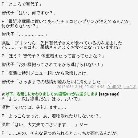
P「ところで智代子」
智代子「はい、何ですか？」
P「最近冷蔵庫に置いてあったチョコとかプリンが消えてるんだが、
何か知らないか？」
智代子「………………」
凛世「プリンなら、先日智代子さんが食べているのを見ました
が……。チョコも、果穂さんとよくお食べになっていますね」
P「ほう？ 智代子？ 体重増えたって言ってたよな？」
智代子「お姫様抱っこされてるから逃げられない！」
P「夏葉に特別メニュー頼むから覚悟しとけ」
智代子「さっきまでの感情が嘘みたいに消えました……」
2018/05/13(日) 00:42:19.98
ID: dRQZljLto (13)
9:
以下、名無しにかわりましてSS速報VIPがお送りします
[sage saga]
P「よし、次は凛世だな。ほら、おいで」
凛世「それでは、失礼します……」
P「よっこらせっと。あ、着物崩れたりしないか？」
凛世「はい、大丈夫でございます……」ジー
P「……あの、そんな見つめられるとこっちが照れるんだが」