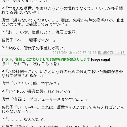
凛世「分かりました……」
P「すまんな凛世、あまりこういうの慣れてなくて。というか多分慣
れてる男はいないぞ」
凛世「謝らないでください……。実は、先程から胸の高鳴りが、止ま
ないのです。ご確認してみますか？」
P「あー、いや、遠慮しとく。流石に犯罪」
智代子「へー、犯罪ですかー」
P「やめて、智代子の眼差しが痛い」
2018/05/13(日) 00:37:49.44
ID: dRQZljLto (13)
7:
以下、名無しにかわりましてSS速報VIPがお送りします
[sage saga]
凛世「それでは、次はこちらを」
P「お姫様抱っこか。いざという時のために鍛えておいた筋肉が意外
な形で発揮されるか…」
凛世「いざという時、ですか？」
P「アイドルが暴漢に襲われた時とか？」
凛世「流石は、プロデューサーさまですね……」
智代子「い、いやー。これは、凛世ちゃんだけしてもらえればいいん
じゃないかー？」
P「…………なんでだ？」