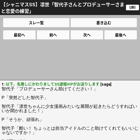
【シャニマスSS】凛世「智代子さんとプロデューサーさま
URI
と恋愛の練習」
スレ一覧
書き込む
最初へ
前へ
次へ
最後へ
1:
以下、名無しにかわりましてSS速報VIPがお送りします
[saga]
智代子「プロデューサーさん助けてください！」
P「突然どした智代子」
智代子「凛世ちゃんに少女漫画みたいな展開が起きたらどうすればい
いか聞かれました！」
P「そうか、頑張れ」
智代子「酷い！ ちょっとは担当アイドルのこと助けてくれてもいいじ
ゃないですか！」