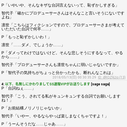
P「いやいや、そんなキザな台詞言えないって、恥ずかしすぎる」
智代子「確かにプロデューサーさんはそんなこと言いそうにないです
よね」
凛世「こちらはフィクションですので、プロデューサーさまが考えて
いただいた台詞で何卒……」
P「もっと恥ずかしいわ！」
凛世「……ダメ、でしょうか……」
P「ダメってわけではないけど。そんな悲しそうにするなって、やる
から……」
智代子「プロデューサーさんも凛世ちゃんに弱いじゃないですか」
P「智代子の気持ちがちょっと分かったかも、断れんなこれは」
2018/05/13(日) 00:30:35.29
ID: dRQZljLto (13)
4:
以下、名無しにかわりましてSS速報VIPがお送りします
[sage saga]
P「台詞ねぇ……」
智代子「こう、されてる私がキュンキュンする台詞でお願いします
ね！」
P「お前結構ノリノリじゃないか」
智代子「いやー、やるならやっぱ楽しまなくちゃですよ！」
P「うーんそうだな……じゃあ……」