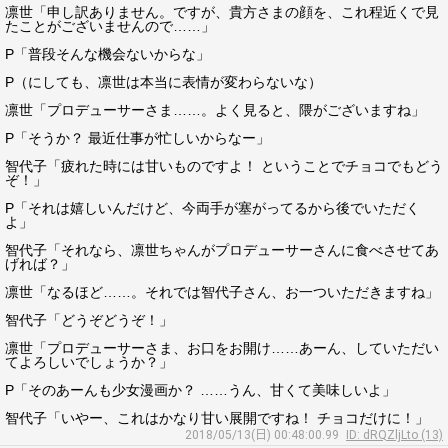
凛世「申し訳ありません。ですが、貴方さまの顔を、これ程近くで見
たことがございませんので……」
P「普段そんな機会ないからな」
P（にしても、凛世は本当に表情が変わらないな）
凛世「プロデューサーさま……。よく見ると、隈がございますね」
P「そうか？ 最近仕事が忙しいからなー」
智代子「疲れた時には甘いものですよ！ ということでチョコでもどう
ぞ！」
P「それは嬉しいんだけど、今両手が塞がってるから後でいただく
よ」
智代子「それなら、凛世ちゃんがプロデューサーさんに食べさせてあ
げれば？」
凛世「なるほど……。それでは智代子さん、お一ついただきますね」
智代子「どうぞどうぞ！」
凛世「プロデューサーさま、お口をお開け……あーん、していただい
てよろしいでしょうか？」
P「そのあーんも少女漫画か？ ……うん、甘くて美味しいよ」
智代子「いやー、これはかなり甘い展開ですね！ チョコだけに！」
2018/05/13(日) 00:48:00.99
ID: dRQZljLto (13)