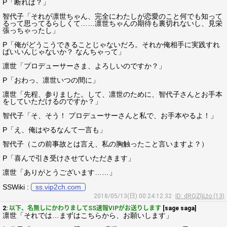
P「断れば？」
智代子「それが凛世ちゃん、完全にわたしが恋愛のこと何でも知って
るって思ってるらしくて……凛世ちゃんの期待も裏切れないし、見栄
張っちゃったし」
P「俺がどうこうできることじゃないだろ。それか俺相手に実践すれ
ばいいんじゃないか？ なんちゃって」
凛世「プロデューサーさま、よろしいのですか？」
P「おわっ、凛世いつの間に」
凛世「先程、参りました。して、凛世のために、智代子さんとお手本
をしていただけるのですか？」
智代子「そ、そう！ プロデューサーさんと私で、お手本やるよ！」
P「え、俺はやるなんて一言も」
智代子（この前事故とは言え、私の胸触ったこと言いますよ？）
P「喜んで引き受けさせていただきます」
凛世「ありがとうございます……」
SSWiki :
ss.vip2ch.com
2018/05/13(日) 00:24:12.32
ID: dRQZljLto (13)
2:
以下、名無しにかわりましてSS速報VIPがお送りします
[sage saga]
凛世「それでは…まずはこちらから、お願いします」