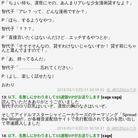
P「ちょい待ち。凛世にその、あんまりアレな少女漫画貸すなよ？」
智代子「アレ？ って、どんな漫画ですか？」
P「ほら、するようなやつ」
智代子「？？？」
P「直接言いたくはないんだけど…エッチするやつとか」
智代子「そそそそんなの、貸すわけないじゃないすか！ 貸す前にちゃ
んと選んでますので！」
P「あ、持ってるんだ」
智代子「……………忘れてください」
P（よし、楽しく話せたな）
おわり
2018/05/13(日) 01:00:09.02
ID: dRQZljLto (13)
13:
以下、名無しにかわりましてSS速報VIPがお送りします
[sage saga]
読んでいただきありがとうございました
智代子のロリ巨乳はいいぞ。凛世の胸のなさはいいぞ。
そしてアイドルマスターシャイニーカラーズのテーマソング「Spread
the Wings!!」が各種音楽配信サイトで先行配信されてるのを思い出し
て早速購入しました
2018/05/13(日) 01:00:55.31
ID: dRQZljLto (13)
14:
以下、名無しにかわりましてSS速報VIPがお送りします
[sage]