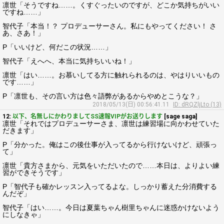
凛世「そうですね……。くすぐったいのですが、どこか気持ちがいい
ですね……」
智代子「本当！？ プロデューサーさん。私にもやってください！ さ
あ、さあ！」
P「いいけど、何だこの状況……」
智代子「えへへ、本当に気持ちいいね！」
凛世「はい……。お慕いしてる方に触れられるのは、やはりいいもの
です……」
P「凛世も、その言い方は色々語弊があるからやめとこうな？」
2018/05/13(日) 00:56:41.11
ID: dRQZljLto (13)
12:
以下、名無しにかわりましてSS速報VIPがお送りします
[sage saga]
凛世「それではプロデューサーさま、凛世は練習場に向かわせていた
だきます」
P「分かった。俺はこの後仕事が入ってるから行けないけど、頑張っ
て」
凛世「貴方さまから、元気をいただいたので……本日は、よりよい練
習ができそうです」
P「智代子も確かレッスン入ってるよな。しっかり蓄えた分消費する
んだぞ」
智代子「はい……。今日は夏葉ちゃん樹里ちゃんに迷惑かけないよう
にしなきゃ」