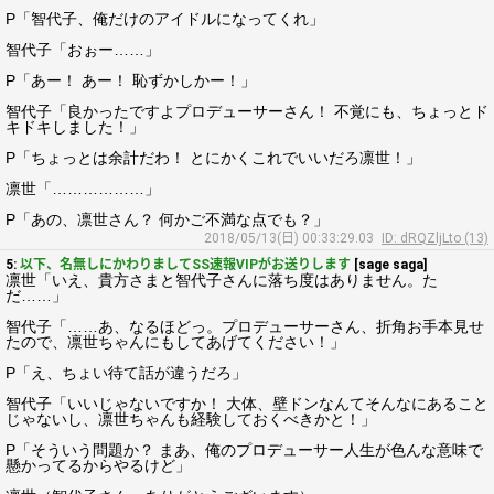
P「智代子、俺だけのアイドルになってくれ」
智代子「おぉー……」
P「あー！ あー！ 恥ずかしかー！」
智代子「良かったですよプロデューサーさん！ 不覚にも、ちょっとド
キドキしました！」
P「ちょっとは余計だわ！ とにかくこれでいいだろ凛世！」
凛世「………………」
P「あの、凛世さん？ 何かご不満な点でも？」
2018/05/13(日) 00:33:29.03
ID: dRQZljLto (13)
5:
以下、名無しにかわりましてSS速報VIPがお送りします
[sage saga]
凛世「いえ、貴方さまと智代子さんに落ち度はありません。た
だ……」
智代子「……あ、なるほどっ。プロデューサーさん、折角お手本見せ
たので、凛世ちゃんにもしてあげてください！」
P「え、ちょい待て話が違うだろ」
智代子「いいじゃないですか！ 大体、壁ドンなんてそんなにあること
じゃないし、凛世ちゃんも経験しておくべきかと！」
P「そういう問題か？ まあ、俺のプロデューサー人生が色んな意味で
懸かってるからやるけど」