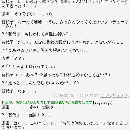
智代子「い、いきなり壁ドン？ 凛世ちゃんにはちょっと早いかなーな
んて思ったり……」
凛世「そうですか……」ｼｭﾝ
智代子「なーんて嘘嘘！ ほら、さっさとやってくださいプロデューサ
ーさん！」
P「智代子、もしかして凛世に弱い？」
智代子「だってこんなに尊敬の眼差し向けられたことないから……」
P「まあやるけどさ、俺も失望されたくないし」
凛世「？？」
P「とりあえず壁行ってくれ」
智代子（……あれ？ 今思ったらこれ私も恥ずかしくない？）
P「えっと、こんな感じでいいのか？」ﾄﾞﾝ
智代子「わぉ……」
2018/05/13(日) 00:28:35.52
ID: dRQZljLto (13)
3:
以下、名無しにかわりましてSS速報VIPがお送りします
[sage saga]
凛世「…………あの、台詞を……」
P・智代子「「台詞！？」」
凛世「はい…。この本ですと、『お前は俺のモンだろ？』などと言っ
ております」