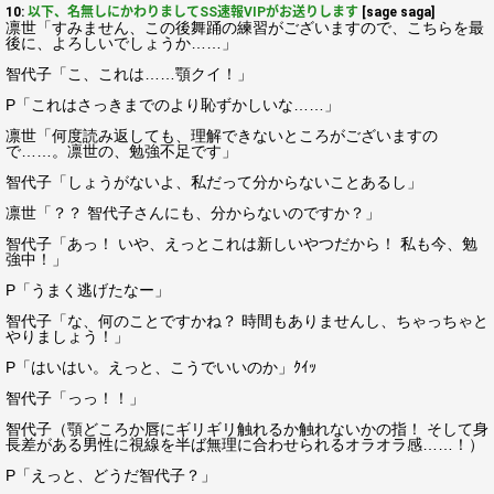
10:
以下、名無しにかわりましてSS速報VIPがお送りします
[sage saga]
凛世「すみません、この後舞踊の練習がございますので、こちらを最
後に、よろしいでしょうか……」
智代子「こ、これは……顎クイ！」
P「これはさっきまでのより恥ずかしいな……」
凛世「何度読み返しても、理解できないところがございますの
で……。凛世の、勉強不足です」
智代子「しょうがないよ、私だって分からないことあるし」
凛世「？？ 智代子さんにも、分からないのですか？」
智代子「あっ！ いや、えっとこれは新しいやつだから！ 私も今、勉
強中！」
P「うまく逃げたなー」
智代子「な、何のことですかね？ 時間もありませんし、ちゃっちゃと
やりましょう！」
P「はいはい。えっと、こうでいいのか」ｸｲｯ
智代子「っっ！！」
智代子（顎どころか唇にギリギリ触れるか触れないかの指！ そして身
長差がある男性に視線を半ば無理に合わせられるオラオラ感……！）
P「えっと、どうだ智代子？」