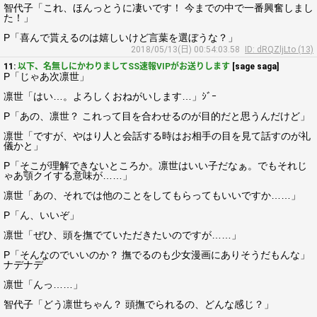
智代子「これ、ほんっとうに凄いです！ 今までの中で一番興奮しまし
た！」
P「喜んで貰えるのは嬉しいけど言葉を選ぼうな？」
2018/05/13(日) 00:54:03.58
ID: dRQZljLto (13)
11:
以下、名無しにかわりましてSS速報VIPがお送りします
[sage saga]
P「じゃあ次凛世」
凛世「はい…。よろしくおねがいします…」ｼﾞｰ
P「あの、凛世？ これって目を合わせるのが目的だと思うんだけど」
凛世「ですが、やはり人と会話する時はお相手の目を見て話すのが礼
儀かと」
P「そこが理解できないところか。凛世はいい子だなぁ。でもそれじ
ゃあ顎クイする意味が……」
凛世「あの、それでは他のことをしてもらってもいいですか……」
P「ん、いいぞ」
凛世「ぜひ、頭を撫でていただきたいのですが……」
P「そんなのでいいのか？ 撫でるのも少女漫画にありそうだもんな」
ナデナデ
凛世「んっ……」
智代子「どう凛世ちゃん？ 頭撫でられるの、どんな感じ？」