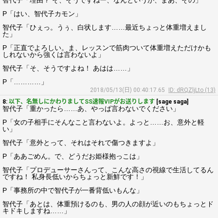
智代子「理由？ そ、そうですねー、なんというか、まあ、その」
P「はい、智代子カモン」
智代子「ひぇっ。うぅ、白状します……最近ちょっと体重増えまし
た」
P「正直でよろしい。ま、レッスンで筋肉ついて体重増えただけかも
しれないから強くは言わないよ」
智代子「そ、そうですよね！ あはは……」
P「…………」
2018/05/13(日) 00:40:17.65
ID: dRQZljLto (13)
8:
以下、名無しにかわりましてSS速報VIPがお送りします
[sage saga]
智代子「重かったら……あ、やっぱ言わないでください」
P「女の子相手にそんなこと言わないよ。よっと……お、意外と軽
い」
智代子「意外とって、それはそれで傷つきますよ」
P「ああごめん。で、どうだお姫様抱っこは」
智代子「プロデューサーさんって、こんな高さの視線で生活してるん
ですね！ 私身長低いからちょっと新鮮です！」
P「事務所の中で智代子が一番背低いもんな」
智代子「あとは、体重預けるのも、男の人の顔が近いのもちょっとド
キドキしますね……」