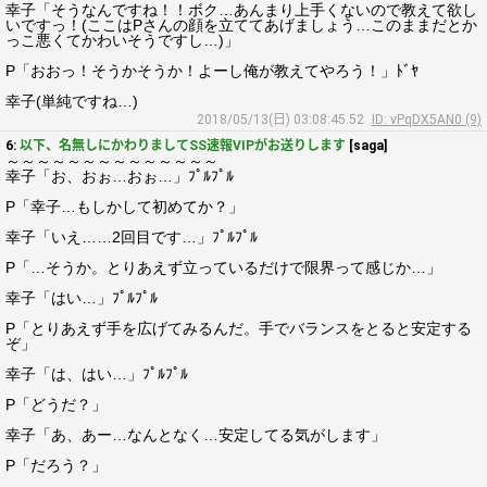
幸子「そうなんですね！！ボク…あんまり上手くないので教えて欲し
いですっ！(ここはPさんの顔を立ててあげましょう…このままだとか
っこ悪くてかわいそうですし…)」
P「おおっ！そうかそうか！よーし俺が教えてやろう！」ﾄﾞﾔ
幸子(単純ですね…)
2018/05/13(日) 03:08:45.52
ID: vPqDX5AN0 (9)
6:
以下、名無しにかわりましてSS速報VIPがお送りします
[saga]
～～～～～～～～～～～～～～
幸子「お、おぉ…おぉ…」ﾌﾟﾙﾌﾟﾙ
P「幸子…もしかして初めてか？」
幸子「いえ……2回目です…」ﾌﾟﾙﾌﾟﾙ
P「…そうか。とりあえず立っているだけで限界って感じか…」
幸子「はい…」ﾌﾟﾙﾌﾟﾙ
P「とりあえず手を広げてみるんだ。手でバランスをとると安定する
ぞ」
幸子「は、はい…」ﾌﾟﾙﾌﾟﾙ
P「どうだ？」
幸子「あ、あー…なんとなく…安定してる気がします」
P「だろう？」