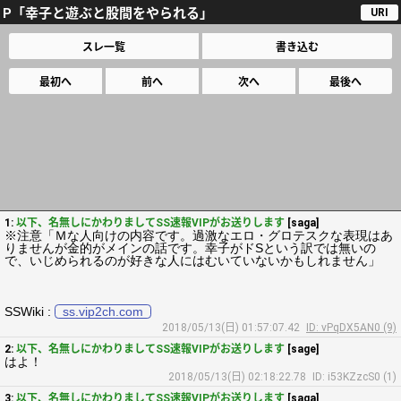
P「幸子と遊ぶと股間をやられる」
URI
スレ一覧
書き込む
最初へ
前へ
次へ
最後へ
1:
以下、名無しにかわりましてSS速報VIPがお送りします
[saga]
※注意「Ｍな人向けの内容です。過激なエロ・グロテスクな表現はあ
りませんが金的がメインの話です。幸子がドSという訳では無いの
で、いじめられるのが好きな人にはむいていないかもしれません」
SSWiki :
ss.vip2ch.com
2018/05/13(日) 01:57:07.42
ID: vPqDX5AN0 (9)
2:
以下、名無しにかわりましてSS速報VIPがお送りします
[sage]
はよ！
2018/05/13(日) 02:18:22.78
ID: i53KZzcS0 (1)
3:
以下、名無しにかわりましてSS速報VIPがお送りします
[saga]