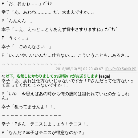
P「お、おぉぉ……」ﾊﾞﾀｯ
幸子「あ、あわわ………。だ、大丈夫ですか…」
P「んんんん…」
幸子「…え、えっと…とりあえず背中さすりますね」ﾅﾃﾞﾅﾃﾞ
P「うぅぅ…」
幸子「…ごめんなさい…」
P「い…いや…いいんだ…仕方ない…。こういうことも…あるさ…」
～～～～～～～～～～～～～～
2018/05/13(日) 02:20:40.67
ID: vPqDX5AN0 (9)
4:
以下、名無しにかわりましてSS速報VIPがお送りします
[saga]
幸子「あ、あれは仕方ないじゃないですか！Pさんだって仕方ないっ
て言ってくれたじゃないですか！」
P「いや…今思えばあの時から俺の股間は狙われていたのかもしれ
ん」
幸子「狙ってませんよ！！」
～～～～～～～～～～～～～～
幸子「Pさん！テニスしましょう！テニス！」
P「なんだ？幸子はテニスが得意なのか？」