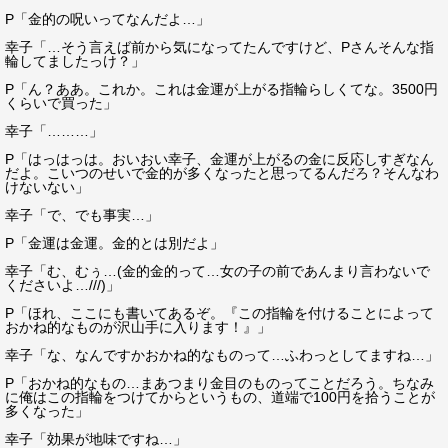
P「金的の呪いってなんだよ…」
幸子「…そう言えば前から気になってたんですけど、Pさんそんな指
輪してましたっけ？」
P「ん？ああ。これか。これは金運が上がる指輪らしくてな。3500円
くらいで買った」
幸子「………」
P「はっはっは。おいおい幸子、金運が上がるの金に反応しすぎなん
だよ。こいつのせいで金的が多くなったと思ってるんだろ？そんなわ
けないない」
幸子「で、でも事実…」
P「金運は金運。金的とは別だよ」
幸子「む、むぅ…(金的金的って…女の子の前であんまり言わないで
くださいよ…///)」
P「ほれ、ここにも書いてあるぞ。『この指輪を付けることによって
おかね的なものが沢山手に入ります！』」
幸子「な、なんですかおかね的なものって…ふわっとしてますね…」
P「おかね的なもの…まあつまり金目のものってことだろう。ちなみ
に俺はこの指輪をつけてからというもの、道端で100円を拾うことが
多くなった」
幸子「効果が地味ですね…」