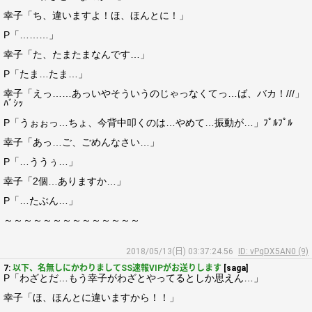
幸子「ち、違いますよ！ほ、ほんとに！」
P「………」
幸子「た、たまたまなんです…」
P「たま…たま…」
幸子「えっ……あっいやそういうのじゃっなくてっ…ば、バカ！///」
ﾊﾞｼｯ
P「うぉぉっ…ちょ、今背中叩くのは…やめて…振動が…」ﾌﾟﾙﾌﾟﾙ
幸子「あっ…ご、ごめんなさい…」
P「…ううぅ…」
幸子「2個…ありますか…」
P「…たぶん…」
～～～～～～～～～～～～～～
2018/05/13(日) 03:37:24.56
ID: vPqDX5AN0 (9)
7:
以下、名無しにかわりましてSS速報VIPがお送りします
[saga]
P「わざとだ…もう幸子がわざとやってるとしか思えん…」
幸子「ほ、ほんとに違いますから！！」