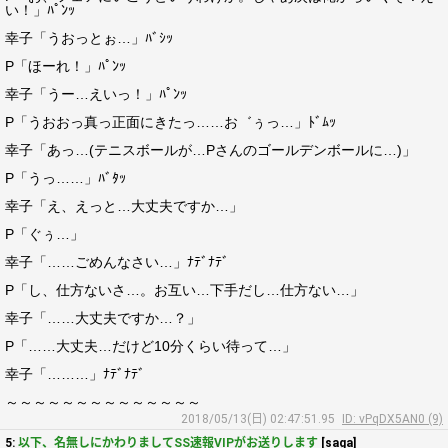
い！」ﾊﾟﾝｯ
幸子「うおっとぉ…」ﾊﾞｼｯ
P「ほーれ！」ﾊﾟﾝｯ
幸子「うー…えいっ！」ﾊﾟﾝｯ
P「うおおっ真っ正面にきたっ……お゛ぅっ…」ﾄﾞﾑｯ
幸子「あっ…(テニスボールが…Pさんのゴールデンボールに…)」
P「うっ……」ﾊﾞﾀｯ
幸子「え、えっと…大丈夫ですか…」
P「ぐぅ…」
幸子「……ごめんなさい…」ﾅﾃﾞﾅﾃﾞ
P「し、仕方ないさ…。お互い…下手だし…仕方ない…」
幸子「……大丈夫ですか…？」
P「……大丈夫…だけど10分くらい待って…」
幸子「………」ﾅﾃﾞﾅﾃﾞ
～～～～～～～～～～～～～～
2018/05/13(日) 02:47:51.95
ID: vPqDX5AN0 (9)
5:
以下、名無しにかわりましてSS速報VIPがお送りします
[saga]