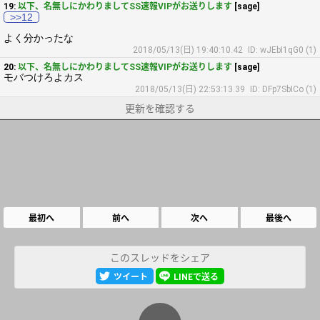
19:
以下、名無しにかわりましてSS速報VIPがお送りします
[sage]
>>12
よく分かったな
2018/05/13(日) 19:40:10.42
ID: wJEbI1qG0 (1)
20:
以下、名無しにかわりましてSS速報VIPがお送りします
[sage]
モバつけろよカス
2018/05/13(日) 22:53:13.39
ID: DFp7SbICo (1)
更新を確認する
最初へ
前へ
次へ
最後へ
このスレッドをシェア
ツイート
LINEで送る