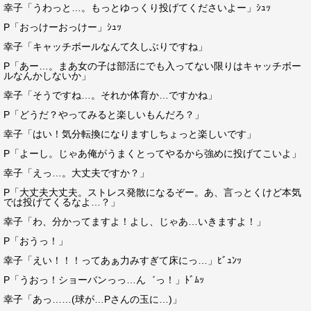
幸子「うわっと…。もっとゆっくり投げてくださいよー」ｼｭｯ
P「おっけーおっけー」ｼｭｯ
幸子「キャッチボールなんて久しぶりですね」
P「あー…。まあ女の子は部活にでも入ってない限りはキャッチボー
ルなんかしないか」
幸子「そうですね…。それか体育か…ですかね」
P「どうだ？やってみると楽しいもんだろ？」
幸子「はい！気分転換になりますしちょっと楽しいです」
P「よーし。じゃあ俺がうまくとってやるから強めに投げてこいよ」
幸子「えっ…。大丈夫ですか？」
P「大丈夫大丈夫。ストレス発散になるぞー。あ、言っとくけど本気
では投げてくるなよ…？」
幸子「わ、分かってますよ！よし、じゃあ…いきますよ！」
P「おうっ！」
幸子「えい！！！ってあぁ力みすぎて床にっ…」ﾋﾞｭﾝｯ
P「うおっ！ショーバンっっ…ん゛っ！」ﾄﾞﾑｯ
幸子「あっ……(球が…Pさんの玉に…)」