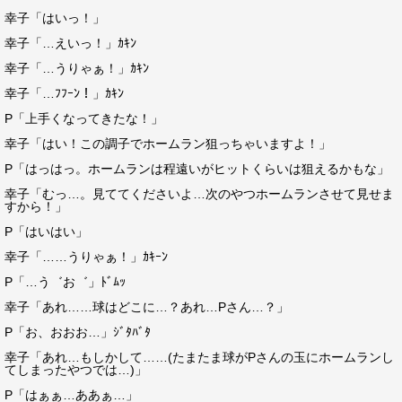
幸子「はいっ！」
幸子「…えいっ！」ｶｷﾝ
幸子「…うりゃぁ！」ｶｷﾝ
幸子「…ﾌﾌｰﾝ！」ｶｷﾝ
P「上手くなってきたな！」
幸子「はい！この調子でホームラン狙っちゃいますよ！」
P「はっはっ。ホームランは程遠いがヒットくらいは狙えるかもな」
幸子「むっ…。見ててくださいよ…次のやつホームランさせて見せま
すから！」
P「はいはい」
幸子「……うりゃぁ！」ｶｷｰﾝ
P「…う゛お゛」ﾄﾞﾑｯ
幸子「あれ……球はどこに…？あれ…Pさん…？」
P「お、おおお…」ｼﾞﾀﾊﾞﾀ
幸子「あれ…もしかして……(たまたま球がPさんの玉にホームランし
てしまったやつでは…)」
P「はぁぁ…ああぁ…」