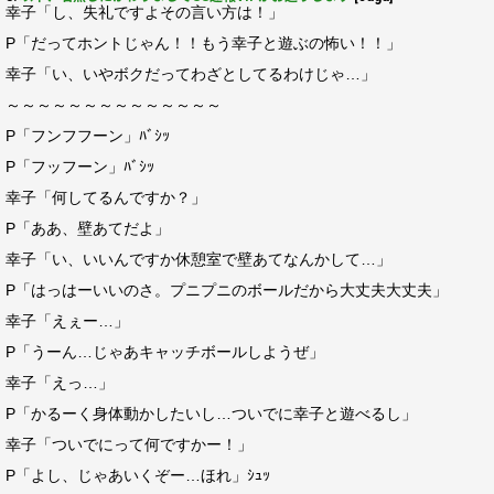
幸子「し、失礼ですよその言い方は！」
P「だってホントじゃん！！もう幸子と遊ぶの怖い！！」
幸子「い、いやボクだってわざとしてるわけじゃ…」
～～～～～～～～～～～～～～
P「フンフフーン」ﾊﾞｼｯ
P「フッフーン」ﾊﾞｼｯ
幸子「何してるんですか？」
P「ああ、壁あてだよ」
幸子「い、いいんですか休憩室で壁あてなんかして…」
P「はっはーいいのさ。プニプニのボールだから大丈夫大丈夫」
幸子「えぇー…」
P「うーん…じゃあキャッチボールしようぜ」
幸子「えっ…」
P「かるーく身体動かしたいし…ついでに幸子と遊べるし」
幸子「ついでにって何ですかー！」
P「よし、じゃあいくぞー…ほれ」ｼｭｯ