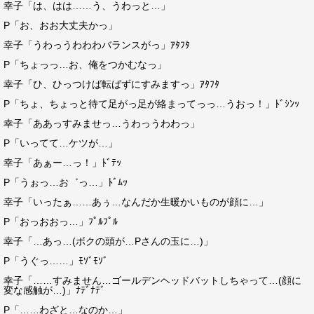
幸子「は、はは……う、うわっと…」
P「お、おお大丈夫かっ」
幸子「うわっうわわわバランスがっ」ｱﾀﾌﾀ
P「ちょっっ…お、俺をつかむなっ」
幸子「ひ、ひっつけば転ばずにすみますっ」ｱﾀﾌﾀ
P「ちょ、ちょっと待て足がっ足が絡まってっっ…うおっ！」ﾄﾞｼﾝｯ
幸子「ああっすみませっ…うわっうわわっ」
P「いってて…ケツが…」
幸子「あぁー…っ！」ﾄﾞﾃｯ
P「うぉっ…お゛っ…」ﾄﾞﾑｯ
幸子「いったぁ……あぅ…なんだか生暖かいものが顔に…」
P「おっおおっ…」ﾌﾟﾙﾌﾟﾙ
幸子「…あっ…(ボクの頭が…Pさんの玉に…)」
P「うぐっ……」ﾓｿﾞﾓｿﾞ
幸子「……すみません…ゴールデンヘッドバットしちゃって…(顔に
変な感触が…)」ﾅﾃﾞﾅﾃﾞ
P「……わざと…なのか…」