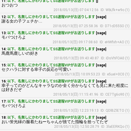
11:
以下、名無しにかわりましてSS速報VIPがお送りします
[]
おつおつ
2018/05/13(日) 07:04:12.56
ID: WbLfk+w9o (1)
12:
以下、名無しにかわりましてSS速報VIPがお送りします
[sage]
謝る女の子フェチか…
2018/05/13(日) 07:25:58.36
ID: D71cD55SO (1)
13:
以下、名無しにかわりましてSS速報VIPがお送りします
[sage]
モバつけろよ
2018/05/13(日) 09:17:08.60
ID: eHWfxh+AO (1)
14:
以下、名無しにかわりましてSS速報VIPがお送りします
[sage]
馬鹿馬鹿しいの好き
2018/05/13(日) 09:43:40.87
ID: iDsVhFOA0 (1)
15:
以下、名無しにかわりましてSS速報VIPがお送りします
[sage]
セクハラに対する幸子の反応が可愛い
2018/05/13(日) 10:09:53.23
ID: e5ueI+0C0 (1)
16:
以下、名無しにかわりましてSS速報VIPがお送りします
[sage]
幸子ってのがどんなキャラなのか全く分からなくても見に来た程度に
は好きだぞ
2018/05/13(日) 11:15:41.96
ID: CE7Tg6o90 (1)
17:
以下、名無しにかわりましてSS速報VIPがお送りします
[sage]
モバつけろよ
2018/05/13(日) 12:23:19.13
ID: QDlBZlETO (1)
18:
以下、名無しにかわりましてSS速報VIPがお送りします
[sage]
おい蛍光緑の服着たねーちゃんが捨てた指輪を拾ってたぞ
2018/05/13(日) 12:50:28.79
ID: 3laEERKQo (1)