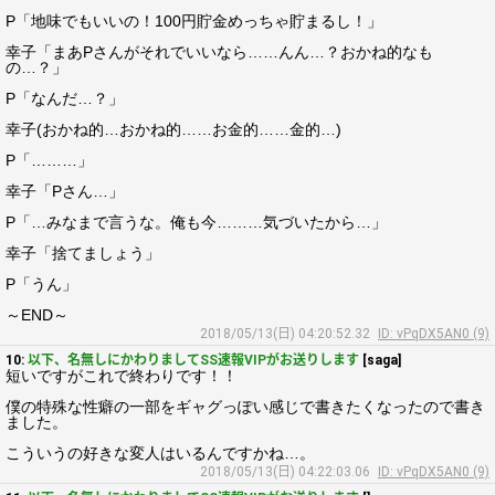
P「地味でもいいの！100円貯金めっちゃ貯まるし！」
幸子「まあPさんがそれでいいなら……んん…？おかね的なも
の…？」
P「なんだ…？」
幸子(おかね的…おかね的……お金的……金的…)
P「………」
幸子「Pさん…」
P「…みなまで言うな。俺も今………気づいたから…」
幸子「捨てましょう」
P「うん」
～END～
2018/05/13(日) 04:20:52.32
ID: vPqDX5AN0 (9)
10:
以下、名無しにかわりましてSS速報VIPがお送りします
[saga]
短いですがこれで終わりです！！
僕の特殊な性癖の一部をギャグっぽい感じで書きたくなったので書き
ました。
こういうの好きな変人はいるんですかね…。
2018/05/13(日) 04:22:03.06
ID: vPqDX5AN0 (9)