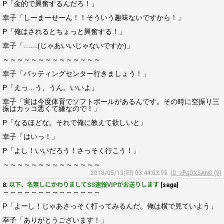
P「金的で興奮するんだろ！」
幸子「しーまーせーん！！そういう趣味ないですから！」
P「俺はされるとちょっと興奮する！」
幸子「……(じゃあいいじゃないですか)」
～～～～～～～～～～～～～～
幸子「バッティングセンター行きましょう！」
P「えっ…う、うん。いいよ」
幸子「実は今度体育でソフトボールがあるんです。その時に空振り三
振はカッコ悪くて嫌なので！」
P「なるほどな。それで俺に教えて欲しいと」
幸子「はいっ！」
P「よし！いいだろう！さっそく行こう！」
～～～～～～～～～～～～～～
2018/05/13(日) 03:44:03.93
ID: vPqDX5AN0 (9)
8:
以下、名無しにかわりましてSS速報VIPがお送りします
[saga]
～～～～～～～～～～～～～～
P「よーし！じゃあさっそく打ってみるんだ。俺は横で見ていよう」
幸子「ありがとうございます！」