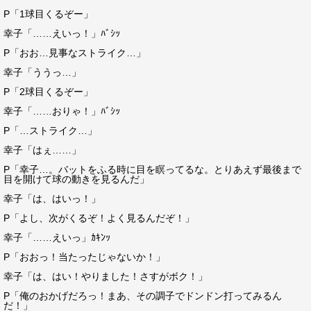
P「1球目くるぞー」
幸子「……えいっ！」ﾊﾞｼｯ
P「おお…見事なストライク…」
幸子「ううっ…」
P「2球目くるぞー」
幸子「……おりゃ！」ﾊﾞｼｯ
P「…ストライク…」
幸子「はぇ……」
P「幸子…。バットをふる時に目を瞑ってるな。とりあえず最後まで
目を開けて球の動きを見るんだ」
幸子「は、はいっ！」
P「よし、次がくるぞ！よく見るんだぞ！」
幸子「……えいっ」ｶｷﾝｯ
P「おおっ！当たったじゃないか！」
幸子「は、はい！やりました！さすがボク！」
P「俺のおかげだろっ！まあ、その調子でドンドン打ってみるん
だ！」