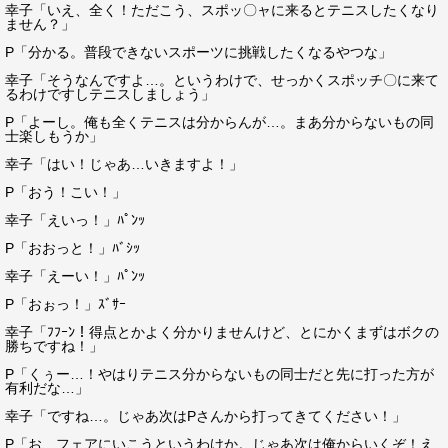
幸子「いえ、全く！ただこう、スポッ〇ャに来るとテニスしたくなり
ません？」
P「分かる。普段できないスポーツに挑戦したくなるやつな」
幸子「そうなんですよ…。というわけで、せっかくスポッチ〇に来て
るわけですしテニスしましょう」
P「よーし。俺も全くテニスは分からんが…。まあ分からないもの同
士楽しもうか」
幸子「はい！じゃあ…いきますよ！」
P「おう！こい！」
幸子「えいっ！」ﾊﾟﾝｯ
P「おおっと！」ﾊﾞｼｯ
幸子「えーい！」ﾊﾟﾝｯ
P「おぉっ！」ｽﾞｻｰ
幸子「ﾌﾌｰﾝ！得点とかよく分かりませんけど、とにかくまずはボクの
勝ちですね！」
P「くぅー…！やはりテニス分からないもの同士だと先に打った方が
有利だな…」
幸子「ですね…。じゃあ次はPさんから打ってきてください！」
P「お、フェアにいこうというわけか。じゃあ次は俺からいくぞ！え