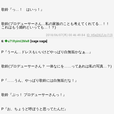
歌鈴『っ…！ はいっ！』
歌鈴(プロデューサーさん…私の家族のことも考えてくれてる…！！
これはもう婚約といっても…！？)
2018/06/07(木) 00:46:49.84
ID: H5e2XLfJo (13)
6:
◆u71RyimI2MeR
[sage saga]
P『うーん…ドレスもいいけどやっぱり白無垢かなぁ…』
歌鈴(プロデューサーさん？ 一体なにを……ってあれは私の写真…？)
P『……うん、やっぱり歌鈴には白無垢だな！』
歌鈴『ぷっ！ プロデューサーさんっ！』
P『お、ちょうど呼ぼうと思ってたんだ』