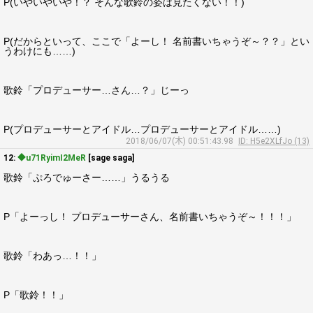
P(いやいやいや！？ そんな歌鈴の姿は見たくない！！)
P(だからといって、ここで「よーし！ 名前書いちゃうぞ～？？」とい
うわけにも……)
歌鈴「プロデューサー…さん…？」じーっ
P(プロデューサーとアイドル…プロデューサーとアイドル……)
2018/06/07(木) 00:51:43.98
ID: H5e2XLfJo (13)
12:
◆u71RyimI2MeR
[sage saga]
歌鈴「ぷろでゅーさー……」うるうる
P「よーっし！ プロデューサーさん、名前書いちゃうぞ～！！！」
歌鈴「わあっ…！！」
P「歌鈴！！」