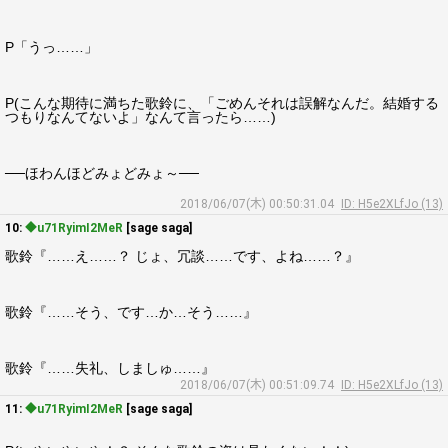
P「うっ……」
P(こんな期待に満ちた歌鈴に、「ごめんそれは誤解なんだ。結婚する
つもりなんてないよ」なんて言ったら……)
──ほわんほどみょどみょ～──
2018/06/07(木) 00:50:31.04
ID: H5e2XLfJo (13)
10:
◆u71RyimI2MeR
[sage saga]
歌鈴『……え……？ じょ、冗談……です、よね……？』
歌鈴『……そう、です…か…そう……』
歌鈴『……失礼、しましゅ……』
2018/06/07(木) 00:51:09.74
ID: H5e2XLfJo (13)
11:
◆u71RyimI2MeR
[sage saga]