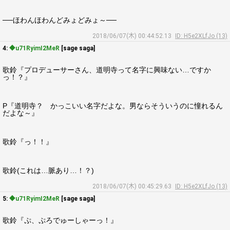
──ほわんほわんどみょどみょ～──
2018/06/07(木) 00:44:52.13
ID: H5e2XLfJo (13)
4:
◆u71RyimI2MeR
[sage saga]
歌鈴『プロデューサーさん、道明寺って名字に興味ない…ですか
っ！？』
P『道明寺？ かっこいい名字だよな。男ならそういうのに憧れるん
だよな～』
歌鈴『っ！！』
歌鈴(これは…脈あり…！？)
2018/06/07(木) 00:45:29.63
ID: H5e2XLfJo (13)
5:
◆u71RyimI2MeR
[sage saga]
歌鈴『ぷ、ぷろでゅーしゃーっ！』