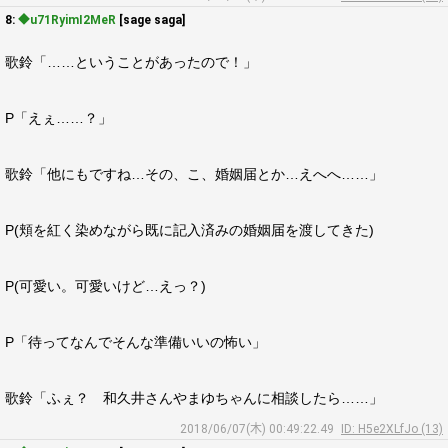
8:
◆u71RyimI2MeR
[sage saga]
歌鈴「……ということがあったので！」
P「えぇ……？」
歌鈴「他にもですね…その、こ、婚姻届とか…えへへ……」
P(頬を紅く染めながら既に記入済みの婚姻届を渡してきた)
P(可愛い。可愛いけど…えっ？)
P「待ってなんでそんな準備いいの怖い」
歌鈴「ふぇ？ 和久井さんやまゆちゃんに相談したら……」
2018/06/07(木) 00:49:22.49
ID: H5e2XLfJo (13)