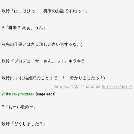
歌鈴『は、はひっ！ 将来のお話ですねっ！』
P『将来？ あぁ、うん』
P(先の仕事とは言え珍しい言い方するな…)
歌鈴『プロデューサーさん…っ！』キラキラ
歌鈴(ついに結婚式のことまで…！ 分かりましたっ！)
2018/06/07(木) 00:47:47.45
ID: H5e2XLfJo (13)
7:
◆u71RyimI2MeR
[sage saga]
P『おーい歌鈴ー』
歌鈴『どうしました？』