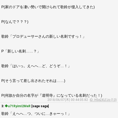
P(家のドアを凄い勢いで開けられて歌鈴が侵入してきた)
P(なんで？？？)
歌鈴「プロデューサーさんの新しい名刺ですっ！」
P「新しい名刺……？」
歌鈴「はいっ。えへへ…ど、どうぞ…！」
P(そう言って差し出されたそれは……)
P(何故か自分の名字が『道明寺』になっている名刺だった！)
2018/06/07(木) 00:44:05.82
ID: H5e2XLfJo (13)
3:
◆u71RyimI2MeR
[sage saga]
歌鈴「えへへ…つ、ついに…きゃーっ！」