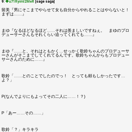
9:
◆u71RyimI2MeR
[sage saga]
留美『男にそこまでやらせて女も自分からやれることはやらないと！
まずは……』
まゆ『なるほどなるほど……それは羨ましいですねぇ。 まゆのプロ
デューサーさんもそれくらい迫ってくれても……』
まゆ『……と、それはともかく…せっかく歌鈴ちゃんのプロデューサ
ーさんがそこまでしてくれてるんです。歌鈴ちゃんからもプロデュー
サーさんのために……』
歌鈴「……とのことでしたのでっ！ とっても頼もしかったです…
よ？」
P(なんでよりにもよってその二人に……！？)
P「あー……その……」
歌鈴「？」キラキラ