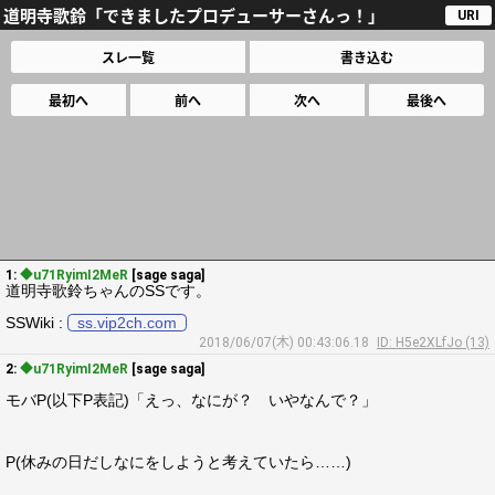
道明寺歌鈴「できましたプロデューサーさんっ！」
URI
スレ一覧
書き込む
最初へ
前へ
次へ
最後へ
1:
◆u71RyimI2MeR
[sage saga]
道明寺歌鈴ちゃんのSSです。
SSWiki :
ss.vip2ch.com
2018/06/07(木) 00:43:06.18
ID: H5e2XLfJo (13)
2:
◆u71RyimI2MeR
[sage saga]
モバP(以下P表記)「えっ、なにが？ いやなんで？」
P(休みの日だしなにをしようと考えていたら……)